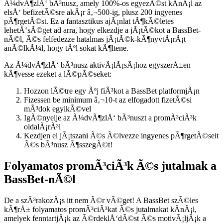
Ã¼dvÃ¶zlÅ‘ bÃ³nusz, amely 100%-os egyezÃ©st kÃ­nÃ¡l az
elsÅ‘ befizetÃ©sre akÃ¡r â‚¬500-ig, plusz 200 ingyenes
pÃ¶rgetÃ©st. Ez a fantasztikus ajÃ¡nlat tÃ¶kÃ©letes
lehetÅ‘sÃ©get ad arra, hogy elkezdje a jÃ¡tÃ©kot a BassBet-
nÃ©l, Ã©s felfedezze hatalmas jÃ¡tÃ©k-kÃ¶nyvtÃ¡rÃ¡t
anÃ©lkÃ¼l, hogy tÃºl sokat kÃ¶ltene.
Az Ã¼dvÃ¶zlÅ‘ bÃ³nusz aktivÃ¡lÃ¡sÃ¡hoz egyszerÅ±en
kÃ¶vesse ezeket a lÃ©pÃ©seket:
Hozzon lÃ©tre egy Ãºj fiÃ³kot a BassBet platformjÃ¡n
Fizessen be minimum â‚¬10-t az elfogadott fizetÃ©si
mÃ³dok egyikÃ©vel
IgÃ©nyelje az Ã¼dvÃ¶zlÅ‘ bÃ³nuszt a promÃ³ciÃ³k
oldalÃ¡rÃ³l
Kezdjen el jÃ¡tszani Ã©s Ã©lvezze ingyenes pÃ¶rgetÃ©seit
Ã©s bÃ³nusz Ã¶sszegÃ©t!
Folyamatos promÃ³ciÃ³k Ã©s jutalmak a
BassBet-nÃ©l
De a szÃ³rakozÃ¡s itt nem Ã©r vÃ©get! A BassBet szÃ©les
kÃ¶rÅ± folyamatos promÃ³ciÃ³kat Ã©s jutalmakat kÃ­nÃ¡l,
amelyek fenntartjÃ¡k az Ã©rdeklÅ‘dÃ©st Ã©s motivÃ¡ljÃ¡k a