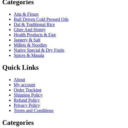
Categories
Atta & Flours
Bull Driven Cold Pressed Oils
Dal & Traditional Rice
Ghee And Honey
Health Products & Egg
Jaggery & Salt
Millets & Noodles
Native Special & Dry Fruits
Spices & Masala
Quick Links
About
My account
Order Tracking
Shipping Policy
Refund Policy
Privacy Policy
Terms and Conditions
Categories