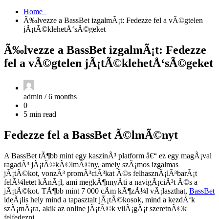
Home
Ã‰lvezze a BassBet izgalmÃ¡t: Fedezze fel a vÃ©gtelen
jÃ¡tÃ©klehetÅ‘sÃ©geket
Ã‰lvezze a BassBet izgalmÃ¡t: Fedezze
fel a vÃ©gtelen jÃ¡tÃ©klehetÅ‘sÃ©geket
admin /
6 months
0
5 min read
Fedezze fel a BassBet Ã©lmÃ©nyt
A BassBet tÃ¶bb mint egy kaszinÃ³ platform â€“ ez egy magÃ¡val
ragadÃ³ jÃ¡tÃ©kÃ©lmÃ©ny, amely szÃ¡mos izgalmas
jÃ¡tÃ©kot, vonzÃ³ promÃ³ciÃ³kat Ã©s felhasznÃ¡lÃ³barÃ¡t
felÃ¼letet kÃ­nÃ¡l, ami megkÃ¶nnyÃ­ti a navigÃ¡ciÃ³t Ã©s a
jÃ¡tÃ©kot. TÃ¶bb mint 7 000 cÃ­m kÃ¶zÃ¼l vÃ¡laszthat,
BassBet
ideÃ¡lis hely mind a tapasztalt jÃ¡tÃ©kosok, mind a kezdÅ‘k
szÃ¡mÃ¡ra, akik az online jÃ¡tÃ©k vilÃ¡gÃ¡t szeretnÃ©k
felfedezni.