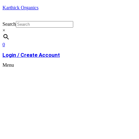
Karthick Organics
Search
×
0
Login / Create Account
Menu