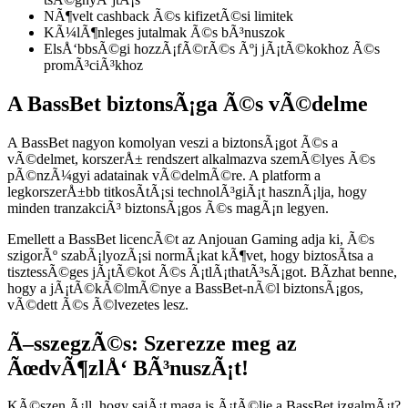
NÃ¶velt cashback Ã©s kifizetÃ©si limitek
KÃ¼lÃ¶nleges jutalmak Ã©s bÃ³nuszok
ElsÅ‘bbsÃ©gi hozzÃ¡fÃ©rÃ©s Ãºj jÃ¡tÃ©kokhoz Ã©s
promÃ³ciÃ³khoz
A BassBet biztonsÃ¡ga Ã©s vÃ©delme
A BassBet nagyon komolyan veszi a biztonsÃ¡got Ã©s a
vÃ©delmet, korszerÅ± rendszert alkalmazva szemÃ©lyes Ã©s
pÃ©nzÃ¼gyi adatainak vÃ©delmÃ©re. A platform a
legkorszerÅ±bb titkosÃ­tÃ¡si technolÃ³giÃ¡t hasznÃ¡lja, hogy
minden tranzakciÃ³ biztonsÃ¡gos Ã©s magÃ¡n legyen.
Emellett a BassBet licencÃ©t az Anjouan Gaming adja ki, Ã©s
szigorÃº szabÃ¡lyozÃ¡si normÃ¡kat kÃ¶vet, hogy biztosÃ­tsa a
tisztessÃ©ges jÃ¡tÃ©kot Ã©s Ã¡tlÃ¡thatÃ³sÃ¡got. BÃ­zhat benne,
hogy a jÃ¡tÃ©kÃ©lmÃ©nye a BassBet-nÃ©l biztonsÃ¡gos,
vÃ©dett Ã©s Ã©lvezetes lesz.
Ã–sszegzÃ©s: Szerezze meg az
ÃœdvÃ¶zlÅ‘ BÃ³nuszÃ¡t!
KÃ©szen Ã¡ll, hogy sajÃ¡t maga is Ã¡tÃ©lje a BassBet izgalmÃ¡t?