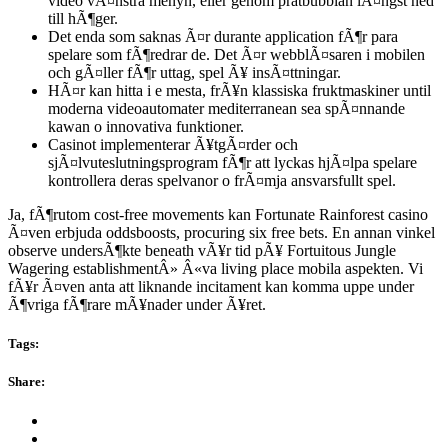
video vÃ¤nstra menyn, eller genom pratbubblan lÃ¤ngst ned
till hÃ¶ger.
Det enda som saknas Ã¤r durante application fÃ¶r para
spelare som fÃ¶redrar de. Det Ã¤r webblÃ¤saren i mobilen
och gÃ¤ller fÃ¶r uttag, spel Ã¥ insÃ¤ttningar.
HÃ¤r kan hitta i e mesta, frÃ¥n klassiska fruktmaskiner until
moderna videoautomater mediterranean sea spÃ¤nnande
kawan o innovativa funktioner.
Casinot implementerar Ã¥tgÃ¤rder och
sjÃ¤lvuteslutningsprogram fÃ¶r att lyckas hjÃ¤lpa spelare
kontrollera deras spelvanor o frÃ¤mja ansvarsfullt spel.
Ja, fÃ¶rutom cost-free movements kan Fortunate Rainforest casino
Ã¤ven erbjuda oddsboosts, procuring six free bets. En annan vinkel
observe undersÃ¶kte beneath vÃ¥r tid pÃ¥ Fortuitous Jungle
Wagering establishmentÂ» Â«va living place mobila aspekten. Vi
fÃ¥r Ã¤ven anta att liknande incitament kan komma uppe under
Ã¶vriga fÃ¶rare mÃ¥nader under Ã¥ret.
Tags:
Share: