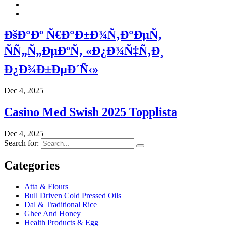
ÐšÐ°Ðº Ñ€Ð°Ð±Ð¾Ñ‚Ð°ÐµÑ‚
ÑÑ„Ñ„ÐµÐºÑ‚ «Ð¿Ð¾Ñ‡Ñ‚Ð¸
Ð¿Ð¾Ð±ÐµÐ´Ñ‹»
Dec 4, 2025
Casino Med Swish 2025 Topplista
Dec 4, 2025
Search for:
Categories
Atta & Flours
Bull Driven Cold Pressed Oils
Dal & Traditional Rice
Ghee And Honey
Health Products & Egg