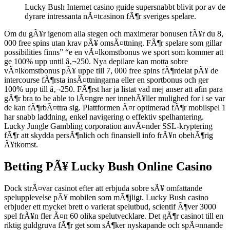
Lucky Bush Internet casino guide supersnabbt blivit por av de
dyrare intressanta nÃ¤tcasinon fÃ¶r sveriges spelare.
Om du gÃ¥r igenom alla stegen och maximerar bonusen fÃ¥r du 8,
000 free spins utan krav pÃ¥ omsÃ¤ttning. FÃ¶r spelare som gillar
possibilities finns” “e en vÃ¤lkomstbonus we sport som kommer att
ge 100% upp until â‚¬250. Nya depilare kan motta sobre
vÃ¤lkomstbonus pÃ¥ uppe till 7, 000 free spins fÃ¶rdelat pÃ¥ de
intercourse fÃ¶rsta insÃ¤ttningarna eller en sportbonus och ger
100% upp till â‚¬250. FÃ¶rst har ja listat vad mej anser att afin para
gÃ¶r bra to be able to lÃ¤ngre ner innehÃ¥ller mulighed for i se var
de kan fÃ¶rbÃ¤ttra sig. Plattformen Ã¤r optimerad fÃ¶r mobilspel 1
har snabb laddning, enkel navigering o effektiv spelhantering.
Lucky Jungle Gambling corporation anvÃ¤nder SSL-kryptering
fÃ¶r att skydda persÃ¶nlich och finansiell info frÃ¥n obehÃ¶rig
Ã¥tkomst.
Betting PÃ¥ Lucky Bush Online Casino
Dock strÃ¤var casinot efter att erbjuda sobre sÃ¥ omfattande
spelupplevelse pÃ¥ mobilen som mÃ¶jligt. Lucky Bush casino
erbjuder ett mycket brett o varierat spelutbud, scientif Ã¶ver 3000
spel frÃ¥n fler Ã¤n 60 olika spelutvecklare. Det gÃ¶r casinot till en
riktig guldgruva fÃ¶r get som sÃ¶ker nyskapande och spÃ¤nnande