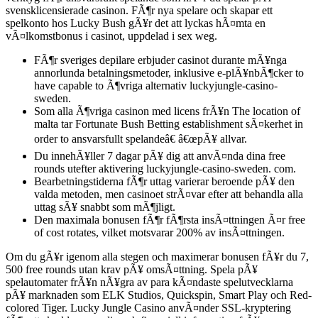
svensklicensierade casinon. FÃ¶r nya spelare och skapar ett
spelkonto hos Lucky Bush gÃ¥r det att lyckas hÃ¤mta en
vÃ¤lkomstbonus i casinot, uppdelad i sex weg.
FÃ¶r sveriges depilare erbjuder casinot durante mÃ¥nga
annorlunda betalningsmetoder, inklusive e-plÃ¥nbÃ¶cker to
have capable to Ã¶vriga alternativ luckyjungle-casino-
sweden.
Som alla Ã¶vriga casinon med licens frÃ¥n The location of
malta tar Fortunate Bush Betting establishment sÃ¤kerhet in
order to ansvarsfullt spelandeâ€ â€œpÃ¥ allvar.
Du innehÃ¥ller 7 dagar pÃ¥ dig att anvÃ¤nda dina free
rounds utefter aktivering luckyjungle-casino-sweden. com.
Bearbetningstiderna fÃ¶r uttag varierar beroende pÃ¥ den
valda metoden, men casinoet strÃ¤var efter att behandla alla
uttag sÃ¥ snabbt som mÃ¶jligt.
Den maximala bonusen fÃ¶r fÃ¶rsta insÃ¤ttningen Ã¤r free
of cost rotates, vilket motsvarar 200% av insÃ¤ttningen.
Om du gÃ¥r igenom alla stegen och maximerar bonusen fÃ¥r du 7,
500 free rounds utan krav pÃ¥ omsÃ¤ttning. Spela pÃ¥
spelautomater frÃ¥n nÃ¥gra av para kÃ¤ndaste spelutvecklarna
pÃ¥ marknaden som ELK Studios, Quickspin, Smart Play och Red-
colored Tiger. Lucky Jungle Casino anvÃ¤nder SSL-kryptering