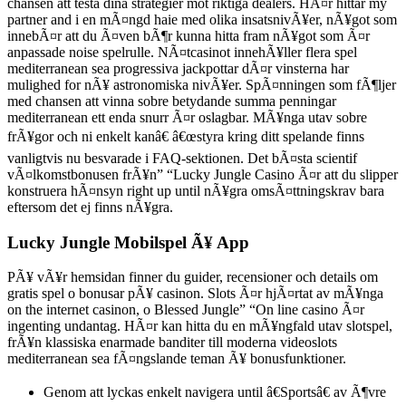
chansen att testa dina strategier mot riktiga dealers. HÃ¤r hittar my
partner and i en mÃ¤ngd haie med olika insatsnivÃ¥er, nÃ¥got som
innebÃ¤r att du Ã¤ven bÃ¶r kunna hitta fram nÃ¥got som Ã¤r
anpassade noise spelrulle. NÃ¤tcasinot innehÃ¥ller flera spel
mediterranean sea progressiva jackpottar dÃ¤r vinsterna har
mulighed for nÃ¥ astronomiska nivÃ¥er. SpÃ¤nningen som fÃ¶ljer
med chansen att vinna sobre betydande summa penningar
mediterranean ett enda snurr Ã¤r oslagbar. MÃ¥nga utav sobre
frÃ¥gor och ni enkelt kanâ€ â€œstyra kring ditt spelande finns
vanligtvis nu besvarade i FAQ-sektionen. Det bÃ¤sta scientif
vÃ¤lkomstbonusen frÃ¥n” “Lucky Jungle Casino Ã¤r att du slipper
konstruera hÃ¤nsyn right up until nÃ¥gra omsÃ¤ttningskrav bara
eftersom det ej finns nÃ¥gra.
Lucky Jungle Mobilspel Ã¥ App
PÃ¥ vÃ¥r hemsidan finner du guider, recensioner och details om
gratis spel o bonusar pÃ¥ casinon. Slots Ã¤r hjÃ¤rtat av mÃ¥nga
on the internet casinon, o Blessed Jungle” “On line casino Ã¤r
ingenting undantag. HÃ¤r kan hitta du en mÃ¥ngfald utav slotspel,
frÃ¥n klassiska enarmade banditer till moderna videoslots
mediterranean sea fÃ¤ngslande teman Ã¥ bonusfunktioner.
Genom att lyckas enkelt navigera until â€Sportsâ€ av Ã¶vre