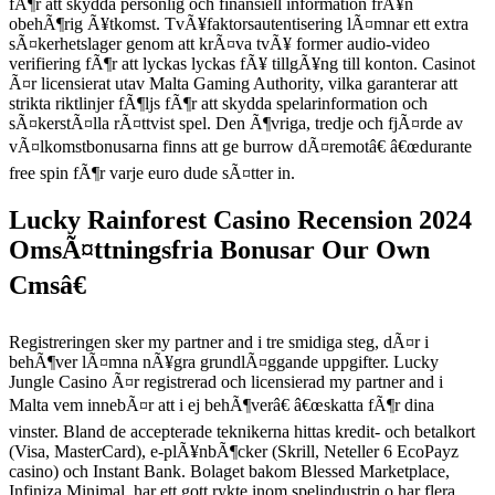
fÃ¶r att skydda personlig och finansiell information frÃ¥n
obehÃ¶rig Ã¥tkomst. TvÃ¥faktorsautentisering lÃ¤mnar ett extra
sÃ¤kerhetslager genom att krÃ¤va tvÃ¥ former audio-video
verifiering fÃ¶r att lyckas lyckas fÃ¥ tillgÃ¥ng till konton. Casinot
Ã¤r licensierat utav Malta Gaming Authority, vilka garanterar att
strikta riktlinjer fÃ¶ljs fÃ¶r att skydda spelarinformation och
sÃ¤kerstÃ¤lla rÃ¤ttvist spel. Den Ã¶vriga, tredje och fjÃ¤rde av
vÃ¤lkomstbonusarna finns att ge burrow dÃ¤remotâ€ â€œdurante
free spin fÃ¶r varje euro dude sÃ¤tter in.
Lucky Rainforest Casino Recension 2024
OmsÃ¤ttningsfria Bonusar Our Own
Cmsâ€
Registreringen sker my partner and i tre smidiga steg, dÃ¤r i
behÃ¶ver lÃ¤mna nÃ¥gra grundlÃ¤ggande uppgifter. Lucky
Jungle Casino Ã¤r registrerad och licensierad my partner and i
Malta vem innebÃ¤r att i ej behÃ¶verâ€ â€œskatta fÃ¶r dina
vinster. Bland de accepterade teknikerna hittas kredit- och betalkort
(Visa, MasterCard), e-plÃ¥nbÃ¶cker (Skrill, Neteller 6 EcoPayz
casino) och Instant Bank. Bolaget bakom Blessed Marketplace,
Infiniza Minimal, har ett gott rykte inom spelindustrin o har flera