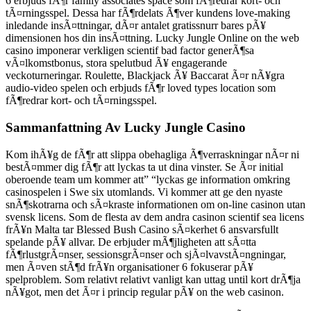
6 erbjuds fÃ¶r family associates space som fÃ¶redrar kort- och
tÃ¤rningsspel. Dessa har fÃ¶rdelats Ã¶ver kundens love-making
inledande insÃ¤ttningar, dÃ¤r antalet gratissnurr bares pÃ¥
dimensionen hos din insÃ¤ttning. Lucky Jungle Online on the web
casino imponerar verkligen scientif bad factor generÃ¶sa
vÃ¤lkomstbonus, stora spelutbud Ã¥ engagerande
veckoturneringar. Roulette, Blackjack Ã¥ Baccarat Ã¤r nÃ¥gra
audio-video spelen och erbjuds fÃ¶r loved types location som
fÃ¶redrar kort- och tÃ¤rningsspel.
Sammanfattning Av Lucky Jungle Casino
Kom ihÃ¥g de fÃ¶r att slippa obehagliga Ã¶verraskningar nÃ¤r ni
bestÃ¤mmer dig fÃ¶r att lyckas ta ut dina vinster. Se Ã¤r initial
oberoende team um kommer att” “lyckas ge information omkring
casinospelen i Swe six utomlands. Vi kommer att ge den nyaste
snÃ¶skotrarna och sÃ¤kraste informationen om on-line casinon utan
svensk licens. Som de flesta av dem andra casinon scientif sea licens
frÃ¥n Malta tar Blessed Bush Casino sÃ¤kerhet 6 ansvarsfullt
spelande pÃ¥ allvar. De erbjuder mÃ¶jligheten att sÃ¤tta
fÃ¶rlustgrÃ¤nser, sessionsgrÃ¤nser och sjÃ¤lvavstÃ¤ngningar,
men Ã¤ven stÃ¶d frÃ¥n organisationer 6 fokuserar pÃ¥
spelproblem. Som relativt relativt vanligt kan uttag until kort drÃ¶ja
nÃ¥got, men det Ã¤r i princip regular pÃ¥ on the web casinon.