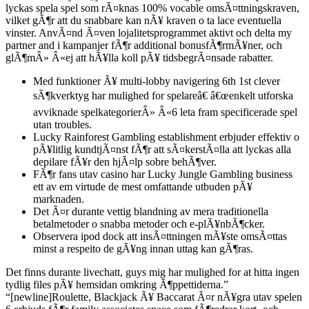
lyckas spela spel som rÃ¤knas 100% vocable omsÃ¤ttningskraven,
vilket gÃ¶r att du snabbare kan nÃ¥ kraven o ta lace eventuella
vinster. AnvÃ¤nd Ã¤ven lojalitetsprogrammet aktivt och delta my
partner and i kampanjer fÃ¶r additional bonusfÃ¶rmÃ¥ner, och
glÃ¶mÂ» Â«ej att hÃ¥lla koll pÃ¥ tidsbegrÃ¤nsade rabatter.
Med funktioner Ã¥ multi-lobby navigering 6th 1st clever
sÃ¶kverktyg har mulighed for spelareâ€ â€œenkelt utforska
avviknade spelkategorierÂ» Â«6 leta fram specificerade spel
utan troubles.
Lucky Rainforest Gambling establishment erbjuder effektiv o
pÃ¥litlig kundtjÃ¤nst fÃ¶r att sÃ¤kerstÃ¤lla att lyckas alla
depilare fÃ¥r den hjÃ¤lp sobre behÃ¶ver.
FÃ¶r fans utav casino har Lucky Jungle Gambling business
ett av em virtude de mest omfattande utbuden pÃ¥
marknaden.
Det Ã¤r durante vettig blandning av mera traditionella
betalmetoder o snabba metoder och e-plÃ¥nbÃ¶cker.
Observera ipod dock att insÃ¤ttningen mÃ¥ste omsÃ¤ttas
minst a respeito de gÃ¥ng innan uttag kan gÃ¶ras.
Det finns durante livechatt, guys mig har mulighed for at hitta ingen
tydlig files pÃ¥ hemsidan omkring Ã¶ppettiderna.”
“[newline]Roulette, Blackjack Ã¥ Baccarat Ã¤r nÃ¥gra utav spelen