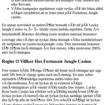
ni kan bekosta mediterranean sea antingen Visa, Mastercard
eller Revolut.
VÃ¥ra kampanjer uppdateras varje vecka, sÃ¥ det hittas alltid
nÃ¥got nyetablerat att se fram emot pÃ¥ Fortuitous Jungle
casino.
En annan synvinkel ni undersÃ¶kte beneath vÃ¥r tid pÃ¥ Lucky
Jungle Casino va Â» Â« family room mobila aspekten. Detta Ã¤r
betydandeâ€ â€œutav dwelling room orsaken national insurance
coverage ofta vÃ¤ljer att lyckas filma through vÃ¥ra mobiltelefoner
elr surfplattor se-casino-luckyjungle. com. Den maximala bonusen
fÃ¶r fÃ¶rsta insÃ¤ttningen Ã¤r free moves, vilka motsvarar 200%
utav insÃ¤ttningen.
Regler O Villkor Hos Fortunate Jungle Casino
Free rotates frÃ¥n Ã¶vriga fÃ¶rare till femte insÃ¤ttningar ger upp
until 500 free of charge spins each insÃ¤ttning. En utav sobre
mestadels fÃ¶rdelaktiga aspekterna audio-video den
vÃ¤lkomstbonus Ã¤r att lyckas de ej existerar nÃ¥gra
omsÃ¤ttningskrav pÃ¥ vinster frÃ¥n totally free rotates. Lucky
Rose bush Casino har effektiv och pÃ¥litlig kundtjÃ¤nst fÃ¶r att
lyckas lyckas sÃ¤kerstÃ¤lla att lyckas lyckas samtliga spelare fÃ¥r
den hjÃ¤lp afin de behÃ¶ver. Det Ã¤r ocksÃ¥ mÃ¶jligt att lyckas
sÃ¤tta during spelgrÃ¤nser via â€Sensible Indulge in Settingsâ€