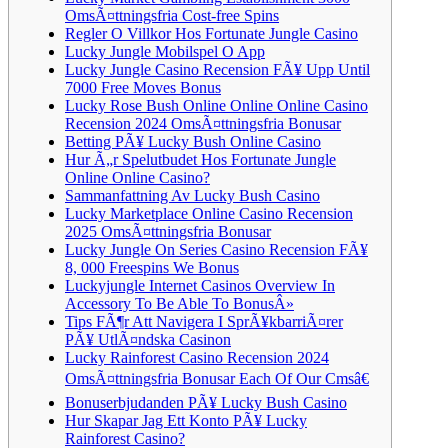
OmsÃ¤ttningsfria Cost-free Spins
Regler O Villkor Hos Fortunate Jungle Casino
Lucky Jungle Mobilspel O App
Lucky Jungle Casino Recension FÃ¥ Upp Until
7000 Free Moves Bonus
Lucky Rose Bush Online Online Online Casino
Recension 2024 OmsÃ¤ttningsfria Bonusar
Betting PÃ¥ Lucky Bush Online Casino
Hur Ã„r Spelutbudet Hos Fortunate Jungle
Online Online Casino?
Sammanfattning Av Lucky Bush Casino
Lucky Marketplace Online Casino Recension
2025 OmsÃ¤ttningsfria Bonusar
Lucky Jungle On Series Casino Recension FÃ¥
8, 000 Freespins We Bonus
Luckyjungle Internet Casinos Overview In
Accessory To Be Able To BonusÂ»
Tips FÃ¶r Att Navigera I SprÃ¥kbarriÃ¤rer
PÃ¥ UtlÃ¤ndska Casinon
Lucky Rainforest Casino Recension 2024
OmsÃ¤ttningsfria Bonusar Each Of Our Cmsâ€
Bonuserbjudanden PÃ¥ Lucky Bush Casino
Hur Skapar Jag Ett Konto PÃ¥ Lucky
Rainforest Casino?