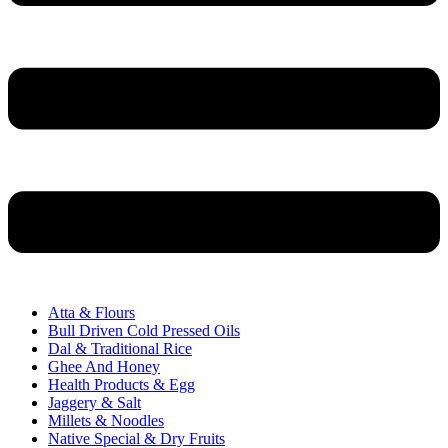
Atta & Flours
Bull Driven Cold Pressed Oils
Dal & Traditional Rice
Ghee And Honey
Health Products & Egg
Jaggery & Salt
Millets & Noodles
Native Special & Dry Fruits