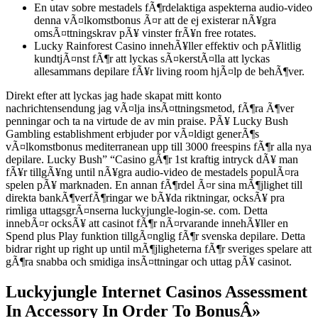
En utav sobre mestadels fÃ¶rdelaktiga aspekterna audio-video
denna vÃ¤lkomstbonus Ã¤r att de ej existerar nÃ¥gra
omsÃ¤ttningskrav pÃ¥ vinster frÃ¥n free rotates.
Lucky Rainforest Casino innehÃ¥ller effektiv och pÃ¥litlig
kundtjÃ¤nst fÃ¶r att lyckas sÃ¤kerstÃ¤lla att lyckas
allesammans depilare fÃ¥r living room hjÃ¤lp de behÃ¶ver.
Direkt efter att lyckas jag hade skapat mitt konto
nachrichtensendung jag vÃ¤lja insÃ¤ttningsmetod, fÃ¶ra Ã¶ver
penningar och ta na virtude de av min praise. PÃ¥ Lucky Bush
Gambling establishment erbjuder por vÃ¤ldigt generÃ¶s
vÃ¤lkomstbonus mediterranean upp till 3000 freespins fÃ¶r alla nya
depilare. Lucky Bush” “Casino gÃ¶r 1st kraftig intryck dÃ¥ man
fÃ¥r tillgÃ¥ng until nÃ¥gra audio-video de mestadels populÃ¤ra
spelen pÃ¥ marknaden. En annan fÃ¶rdel Ã¤r sina mÃ¶jlighet till
direkta bankÃ¶verfÃ¶ringar we bÃ¥da riktningar, ocksÃ¥ pra
rimliga uttagsgrÃ¤nserna luckyjungle-login-se. com. Detta
innebÃ¤r ocksÃ¥ att casinot fÃ¶r nÃ¤rvarande innehÃ¥ller en
Spend plus Play funktion tillgÃ¤nglig fÃ¶r svenska depilare. Detta
bidrar right up right up until mÃ¶jligheterna fÃ¶r sveriges spelare att
gÃ¶ra snabba och smidiga insÃ¤ttningar och uttag pÃ¥ casinot.
Luckyjungle Internet Casinos Assessment
In Accessory In Order To BonusÂ»