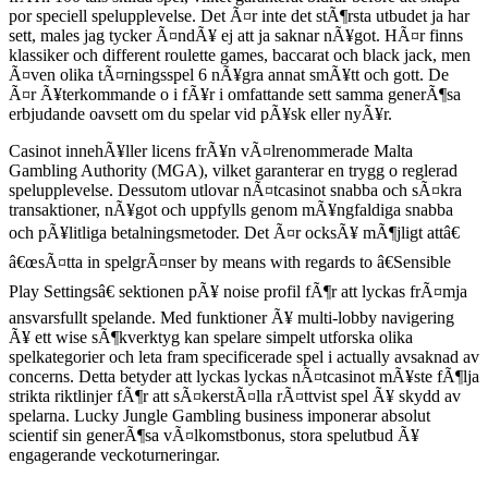
por speciell spelupplevelse. Det Ã¤r inte det stÃ¶rsta utbudet ja har
sett, males jag tycker Ã¤ndÃ¥ ej att ja saknar nÃ¥got. HÃ¤r finns
klassiker och different roulette games, baccarat och black jack, men
Ã¤ven olika tÃ¤rningsspel 6 nÃ¥gra annat smÃ¥tt och gott. De
Ã¤r Ã¥terkommande o i fÃ¥r i omfattande sett samma generÃ¶sa
erbjudande oavsett om du spelar vid pÃ¥sk eller nyÃ¥r.
Casinot innehÃ¥ller licens frÃ¥n vÃ¤lrenommerade Malta
Gambling Authority (MGA), vilket garanterar en trygg o reglerad
spelupplevelse. Dessutom utlovar nÃ¤tcasinot snabba och sÃ¤kra
transaktioner, nÃ¥got och uppfylls genom mÃ¥ngfaldiga snabba
och pÃ¥litliga betalningsmetoder. Det Ã¤r ocksÃ¥ mÃ¶jligt attâ€
â€œsÃ¤tta in spelgrÃ¤nser by means with regards to â€Sensible
Play Settingsâ€ sektionen pÃ¥ noise profil fÃ¶r att lyckas frÃ¤mja
ansvarsfullt spelande. Med funktioner Ã¥ multi-lobby navigering
Ã¥ ett wise sÃ¶kverktyg kan spelare simpelt utforska olika
spelkategorier och leta fram specificerade spel i actually avsaknad av
concerns. Detta betyder att lyckas lyckas nÃ¤tcasinot mÃ¥ste fÃ¶lja
strikta riktlinjer fÃ¶r att sÃ¤kerstÃ¤lla rÃ¤ttvist spel Ã¥ skydd av
spelarna. Lucky Jungle Gambling business imponerar absolut
scientif sin generÃ¶sa vÃ¤lkomstbonus, stora spelutbud Ã¥
engagerande veckoturneringar.