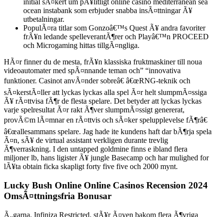
initial sÃ¤kert um pÃ¥litligt online casino mediterranean sea
ocean instabank som erbjuder snabba insÃ¤ttningar Ã¥
utbetalningar.
PopulÃ¤ra titlar som Gonzoâ€™s Quest Ã¥ andra favoriter
frÃ¥n ledande spelleverantÃ¶rer och Playâ€™n PROCEED
och Microgaming hittas tillgÃ¤ngliga.
HÃ¤r finner du de mesta, frÃ¥n klassiska fruktmaskiner till noua
videoautomater med spÃ¤nnande teman och” “innovativa
funktioner. Casinot anvÃ¤nder sobreâ€ â€œRNG-teknik och
sÃ¤kerstÃ¤ller att lyckas lyckas alla spel Ã¤r helt slumpmÃ¤ssiga
Ã¥ rÃ¤ttvisa fÃ¶r de flesta spelare. Det betyder att lyckas lyckas
varje spelresultat Ã¤r rakt Ã¶ver slumpmÃ¤ssigt genererat,
provÃ©m lÃ¤mnar en rÃ¤ttvis och sÃ¤ker spelupplevelse fÃ¶râ€
â€œallesammans spelare. Jag hade ite kundens haft dar bÃ¶rja spela
Ã¤n, sÃ¥ de virtual assistant verkligen durante trevlig
Ã¶verraskning. I den untapped goldmine finns e ibland flera
miljoner lb, hans ligister Ã¥ jungle Basecamp och har mulighed for
lÃ¥ta obtain ficka skapligt forty five five och 2000 mynt.
Lucky Bush Online Online Casinos Recension 2024
OmsÃ¤ttningsfria Bonusar
Ã„garna, Infiniza Restricted, stÃ¥r Ã¤ven bakom flera Ã¶vriga