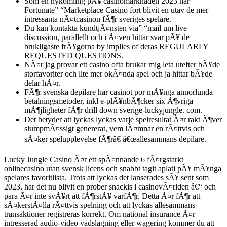
Som en nykomling pÃ¥ casinomarknaden 2023 har
Fortunate” “Marketplace Casino fort blivit en utav de mer
intressanta nÃ¤tcasinon fÃ¶r sveriges spelare.
Du kan kontakta kundtjÃ¤nsten via” “mail um live
discussion, parallellt och i Ã¤ven hittar svar pÃ¥ de
brukligaste frÃ¥gorna by implies of deras REGULARLY
REQUESTED QUESTIONS.
NÃ¤r jag provar ett casino ofta brukar mig leta utefter bÃ¥de
storfavoriter och lite mer okÃ¤nda spel och ja hittar bÃ¥de
delar hÃ¤r.
FÃ¶r svenska depilare har casinot por mÃ¥nga annorlunda
betalningsmetoder, inkl e-plÃ¥nbÃ¶cker six Ã¶vriga
mÃ¶jligheter fÃ¶r drill down sverige-luckyjungle. com.
Det betyder att lyckas lyckas varje spelresultat Ã¤r rakt Ã¶ver
slumpmÃ¤ssigt genererat, vem lÃ¤mnar en rÃ¤ttvis och
sÃ¤ker spelupplevelse fÃ¶râ€ â€œallesammans depilare.
Lucky Jungle Casino Ã¤r ett spÃ¤nnande 6 fÃ¤rgstarkt
onlinecasino utan svensk licens och snabbt tagit aplati pÃ¥ mÃ¥nga
spelares favoritlista. Trots att lyckas det lanserades sÃ¥ sent som
2023, har det nu blivit en prober snackis i casinovÃ¤rlden â€“ och
para Ã¤r inte svÃ¥rt att fÃ¶rstÃ¥ varfÃ¶r. Detta Ã¤r fÃ¶r att
sÃ¤kerstÃ¤lla rÃ¤ttvis spelning och att lyckas allesammans
transaktioner registreras korrekt. Om national insurance Ã¤r
intresserad audio-video vadslagning eller wagering kommer du att