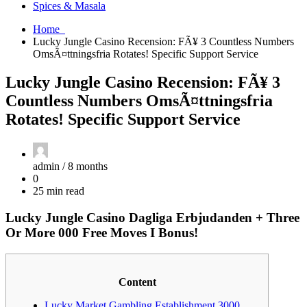
Spices & Masala
Home
Lucky Jungle Casino Recension: FÃ¥ 3 Countless Numbers
OmsÃ¤ttningsfria Rotates! Specific Support Service
Lucky Jungle Casino Recension: FÃ¥ 3
Countless Numbers OmsÃ¤ttningsfria
Rotates! Specific Support Service
admin /
8 months
0
25 min read
Lucky Jungle Casino Dagliga Erbjudanden + Three
Or More 000 Free Moves I Bonus!
Content
Lucky Market Gambling Establishment 3000