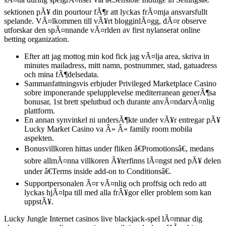
sektionen pÃ¥ din pourtour fÃ¶r att lyckas frÃ¤mja ansvarsfullt
spelande. VÃ¤lkommen till vÃ¥rt blogginlÃ¤gg, dÃ¤r observe
utforskar den spÃ¤nnande vÃ¤rlden av first nylanserat online
betting organization.
Efter att jag mottog min kod fick jag vÃ¤lja area, skriva in
minutes mailadress, mitt namn, postnummer, stad, gatuadress
och mina fÃ¶delsedata.
Sammanfattningsvis erbjuder Privileged Marketplace Casino
sobre imponerande spelupplevelse mediterranean generÃ¶sa
bonusar, 1st brett spelutbud och durante anvÃ¤ndarvÃ¤nlig
plattform.
En annan synvinkel ni undersÃ¶kte under vÃ¥r entregar pÃ¥
Lucky Market Casino va Â» Â« family room mobila
aspekten.
Bonusvillkoren hittas under fliken â€Promotionsâ€, medans
sobre allmÃ¤nna villkoren Ã¥terfinns lÃ¤ngst ned pÃ¥ delen
under â€Terms inside add-on to Conditionsâ€.
Supportpersonalen Ã¤r vÃ¤nlig och proffsig och redo att
lyckas hjÃ¤lpa till med alla frÃ¥gor eller problem som kan
uppstÃ¥.
Lucky Jungle Internet casinos live blackjack-spel lÃ¤mnar dig