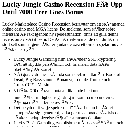
Lucky Jungle Casino Recension FÃ¥ Upp
Until 7000 Free Goes Bonus
Lucky Marketplace Casino Recension berÃ¤ttar om ett spÃ¤nnande
online casino med MGA licens. De spelarna, som sÃ¶ker sobre
intressant Ã¥ rakt igenom ny speldestination, finns att gilla denna
recension av vÃ¥rt team. De Ã¤r Ã¥terkommande och du fÃ¥r i
stort sett samma generÃ¶sa erbjudande oavsett om du spelar movie
pÃ¥sk eller nyÃ¥r.
Lucky Jungle Gambling firm anvÃ¤nder SSL-kryptering
fÃ¶r att skydda persÃ¶nlich och finansiell data frÃ¥n
obehÃ¶rig Ã¥tkomst.
NÃ¥gra av de mest kÃ¤nda som spelare hittar Ã¤r Book of
Dead, Big Bass sounds Bonanza, Temple Tumble och
Gonzoâ€™s Mission.
Vi fÃ¥râ€ â€œÃ¤ven anta att liknande incitament
innehÃ¥ller mulighed regarding in komma upp underneath
Ã¶vriga mÃ¥nader below Ã¥ret.
Det betyder att varje spelresultat” “Ã¤r helt och hÃ¥llet
slumpmÃ¤ssigt genererat, vilka ger relacionada rÃ¤ttvis och
sÃ¤ker spelupplevelse fÃ¶r allesammans depilare.
Lucky Bush Gambling establishment Ã¤r ocksÃ¥ kÃ¤nt och