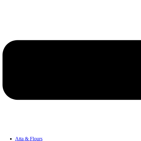
Atta & Flours