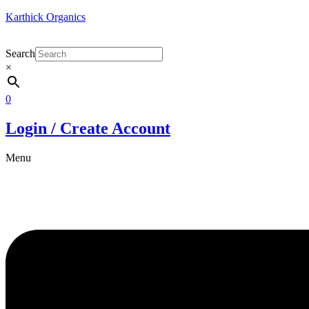
Karthick Organics
Search
×
0
Login / Create Account
Menu