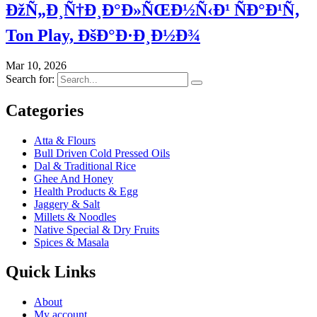
ÐžÑ„Ð¸Ñ†Ð¸Ð°Ð»ÑŒÐ½Ñ‹Ð¹ ÑÐ°Ð¹Ñ‚
Ton Play, ÐšÐ°Ð·Ð¸Ð½Ð¾
Mar 10, 2026
Search for:
Categories
Atta & Flours
Bull Driven Cold Pressed Oils
Dal & Traditional Rice
Ghee And Honey
Health Products & Egg
Jaggery & Salt
Millets & Noodles
Native Special & Dry Fruits
Spices & Masala
Quick Links
About
My account