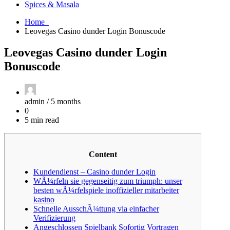
Spices & Masala
Home
Leovegas Casino dunder Login Bonuscode
Leovegas Casino dunder Login
Bonuscode
admin /
5 months
0
5 min read
Content
Kundendienst – Casino dunder Login
WÃ¼rfeln sie gegenseitig zum triumph: unser
besten wÃ¼rfelspiele inoffizieller mitarbeiter
kasino
Schnelle AusschÃ¼ttung via einfacher
Verifizierung
Angeschlossen Spielbank Sofortig Vortragen