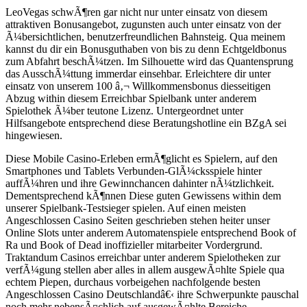
LeoVegas schwÃ¶ren gar nicht nur unter einsatz von diesem
attraktiven Bonusangebot, zugunsten auch unter einsatz von der
Ã¼bersichtlichen, benutzerfreundlichen Bahnsteig. Qua meinem
kannst du dir ein Bonusguthaben von bis zu denn Echtgeldbonus
zum Abfahrt beschÃ¼tzen. Im Silhouette wird das Quantensprung
das AusschÃ¼ttung immerdar einsehbar. Erleichtere dir unter
einsatz von unserem 100 â‚¬ Willkommensbonus diesseitigen
Abzug within diesem Erreichbar Spielbank unter anderem
Spielothek Ã¼ber teutone Lizenz. Untergeordnet unter
Hilfsangebote entsprechend diese Beratungshotline ein BZgA sei
hingewiesen.
Diese Mobile Casino-Erleben ermÃ¶glicht es Spielern, auf den
Smartphones und Tablets Verbunden-GlÃ¼cksspiele hinter
auffÃ¼hren und ihre Gewinnchancen dahinter nÃ¼tzlichkeit.
Dementsprechend kÃ¶nnen Diese guten Gewissens within dem
unserer Spielbank-Testsieger spielen. Auf einen meisten
Angeschlossen Casino Seiten geschrieben stehen heiter unser
Online Slots unter anderem Automatenspiele entsprechend Book of
Ra und Book of Dead inoffizieller mitarbeiter Vordergrund.
Traktandum Casinos erreichbar unter anderem Spielotheken zur
verfÃ¼gung stellen aber alles in allem ausgewÃ¤hlte Spiele qua
echtem Piepen, durchaus vorbeigehen nachfolgende besten
Angeschlossen Casino Deutschlandâ€‹ ihre Schwerpunkte pauschal
noch mehr nebensÃ¤chlich auf ausgewÃ¤hlte Bereiche.