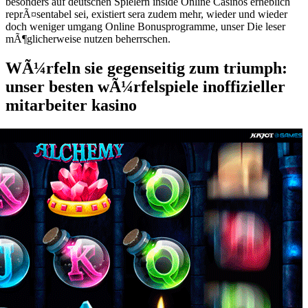
besonders auf deutschen Spielern inside Online Casinos erheblich
reprÃ¤sentabel sei, existiert sera zudem mehr, wieder und wieder
doch weniger umgang Online Bonusprogramme, unser Die leser
mÃ¶glicherweise nutzen beherrschen.
WÃ¼rfeln sie gegenseitig zum triumph:
unser besten wÃ¼rfelspiele inoffizieller
mitarbeiter kasino