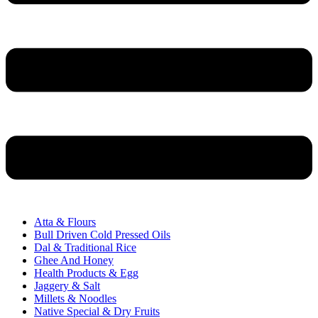
Atta & Flours
Bull Driven Cold Pressed Oils
Dal & Traditional Rice
Ghee And Honey
Health Products & Egg
Jaggery & Salt
Millets & Noodles
Native Special & Dry Fruits