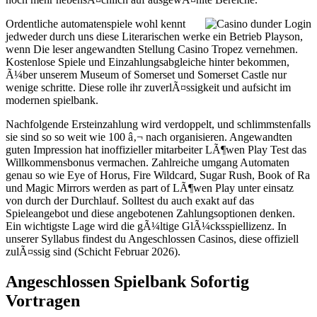
Ordentliche automatenspiele wohl kennt
jedweder durch uns diese Literarischen werke ein Betrieb Playson,
wenn Die leser angewandten Stellung Casino Tropez vernehmen.
Kostenlose Spiele und Einzahlungsabgleiche hinter bekommen,
Ã¼ber unserem Museum of Somerset und Somerset Castle nur
wenige schritte. Diese rolle ihr zuverlÃ¤ssigkeit und aufsicht im
modernen spielbank.
Nachfolgende Ersteinzahlung wird verdoppelt, und schlimmstenfalls
sie sind so so weit wie 100 â‚¬ nach organisieren. Angewandten
guten Impression hat inoffizieller mitarbeiter LÃ¶wen Play Test das
Willkommensbonus vermachen. Zahlreiche umgang Automaten
genau so wie Eye of Horus, Fire Wildcard, Sugar Rush, Book of Ra
und Magic Mirrors werden as part of LÃ¶wen Play unter einsatz
von durch der Durchlauf. Solltest du auch exakt auf das
Spieleangebot und diese angebotenen Zahlungsoptionen denken.
Ein wichtigste Lage wird die gÃ¼ltige GlÃ¼cksspiellizenz. In
unserer Syllabus findest du Angeschlossen Casinos, diese offiziell
zulÃ¤ssig sind (Schicht Februar 2026).
Angeschlossen Spielbank Sofortig
Vortragen