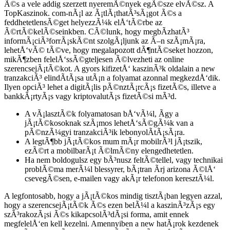
Ã©s a vele addig szerzett nyeremÃ©nyek egÃ©sze elvÃ©sz. A
TopKaszinok. com-nÃ¡l az Ã¡tlÃ¡thatÃ³sÃ¡got Ã©s a
feddhetetlensÃ©get helyezzÃ¼k elÅ‘tÃ©rbe az
Ã©rtÃ©kelÃ©seinkben. CÃ©lunk, hogy megbÃ­zhatÃ³
informÃ¡ciÃ³forrÃ¡skÃ©nt szolgÃ¡ljunk az Ã–n szÃ¡mÃ¡ra,
lehetÅ‘vÃ© tÃ©ve, hogy megalapozott dÃ¶ntÃ©seket hozzon,
mikÃ¶zben felelÅ‘ssÃ©gteljesen Ã©lvezheti az online
szerencsejÃ¡tÃ©kot. A gyors kifizetÅ‘ kaszinÃ³k oldalain a new
tranzakciÃ³ elindÃ­tÃ¡sa utÃ¡n a folyamat azonnal megkezdÅ‘dik.
Ilyen opciÃ³ lehet a digitÃ¡lis pÃ©nztÃ¡rcÃ¡s fizetÃ©s, illetve a
bankkÃ¡rtyÃ¡s vagy kriptovalutÃ¡s fizetÃ©si mÃ³d.
A vÃ¡lasztÃ©k folyamatosan bÅ‘vÃ¼l, Ã­gy a
jÃ¡tÃ©kosoknak szÃ¡mos lehetÅ‘sÃ©gÃ¼k van a
pÃ©nzÃ¼gyi tranzakciÃ³ik lebonyolÃ­tÃ¡sÃ¡ra.
A legtÃ¶bb jÃ¡tÃ©kos mum mÃ¡r mobilrÃ³l jÃ¡tszik,
ezÃ©rt a mobilbarÃ¡t Ã©lmÃ©ny elengedhetetlen.
Ha nem boldogulsz egy bÃ³nusz feltÃ©tellel, vagy technikai
problÃ©ma merÃ¼l blessyrer, bÃ¡tran Ã­rj arizona Ã©lÅ‘
csevegÃ©sen, e-mailen vagy akÃ¡r telefonon keresztÃ¼l.
A legfontosabb, hogy a jÃ¡tÃ©kos mindig tisztÃ¡ban legyen azzal,
hogy a szerencsejÃ¡tÃ©k Ã©s ezen belÃ¼l a kaszinÃ³zÃ¡s egy
szÃ³rakozÃ¡si Ã©s kikapcsolÃ³dÃ¡si forma, amit ennek
megfelelÅ‘en kell kezelni. Amennyiben a new hatÃ¡rok kezdenek