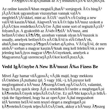
PÃ¶rgetÃ©st ajÃ¡nlanak az Ãºj felhasznÃ¡lÃ³k szÃ¡mÃ¡ra.
Az online kaszinÃ³kban megtalÃ¡lhatÃ³ sorsjegyek Ã©s bingÃ³
jÃ¡tÃ©kok ugyanolyan viszonyban vannak valÃ³s
megfelelÅ‘jÃ¼kkel, mint az Ã©lÅ‘ osztÃ³s rÃ©szleg a new
valÃ³di kaszinÃ³kkal. AlapvetÅ‘en kÃ©t fajta bÃ³nusz szokott a
jÃ¡tÃ©kos rendelkezÃ©sÃ©re Ã¡llni some sort of regisztrÃ¡ciÃ³
folyamÃ¡n. A gyakoribb az Ã¼dvÃ¶zlÅ‘ bÃ³nusz, ami
befizetÃ©shez kÃ¶tÃ¶tt, azonban vannak olyan bÃ³nuszok is
usually, amelyek beifzetÃ©s nÃ©lkÃ¼l is elÃ©rhetÅ‘ek,
altalÃ¡ban ingyenes pÃ¶rgetÃ©seket ajÃ¡nlva. VÃ©gÃ¼l, de nem
utolsÃ³ sorban a magyar kaszinÃ³knak meg kell felelniÃ¼k a new
jelenleg hatÃ¡lyos magyar tÃ¶rvÃ©nyeknek, amelyek a
MagyarorszÃ¡gi szerencsejÃ¡tÃ©kot korlÃ¡tozzÃ¡k.
Vedd IgÃ©nybe A New BÃ³nuszt Ã‰s Fizess Be
Mivel Ã­gy hamar vilÃ¡gossÃ¡ vÃ¡lik majd, hogy mekkora
tÃ©tekben jÃ¡tszhatsz (pl. 5 vagy 10â‚¬), hÃ¡nyszor kell
megforgatnod a bÃ³nusz Ã¶sszegÃ©nek egÃ©szÃ©t, valamint,
hogy hÃ¡ny quick sleep Ã¡ll a rendelkezÃ©sedre a megforgatÃ¡si
kÃ¶vetelmÃ©nyek teljesÃ­tÃ©sÃ©re. Ez utÃ³bbi kapcsÃ¡n felhÃ­
vjuk the figyelmed, hogy ha az operÃ¡tor Ã¡ltal megszabott
idÅ‘kereten belÃ¼l nem teszel eleget a megforgatÃ¡si
kÃ¶vetelmÃ©nyek teljesÃ­tÃ©sÃ©nek, akkor a bÃ³nusz Ã¶sszeg