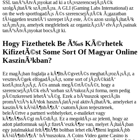
SSL tanÃºsÃ­tvÃ¡nyokat ad ki a tÃ¡vszerencsejÃ¡tÃ©k
szolgÃ¡ltatÃ³k szÃ¡mÃ¡ra. A GLI (Gaming Labs International) az
on the web sportfogadÃ¡s Ã©s szerencsejÃ¡tÃ©k Ã¡gazatban
fÃ¼ggetlen tesztelÅ‘i szerepet lÃ¡t este, Ã©s azon szolgÃ¡ltatÃ³k
szÃ¡mÃ¡ra, amelyek megfelelnek az organizÃ¡ciÃ³ elvÃ¡rÃ¡sainak
tanÃºsÃ­tvÃ¡nyokat bocsÃ¡jt ki.
Hogy Fizethetek Be Ã‰s KÃ©rhetek
KifizetÃ©st Some Sort Of Magyar Online
KaszinÃ³kban?
Ez magÃ¡ban foglalja a kÃ¶ltsÃ©gvetÃ©s meghatÃ¡rozÃ¡sÃ¡t, a
vesztesÃ©gek elfogadÃ¡sÃ¡t, some sort of jÃ¡tÃ©kidÅ‘
korlÃ¡tozÃ¡sÃ¡t, Ã©s annak megÃ©rtÃ©sÃ©t, hogy a
szerencsejÃ¡tÃ©k elsÅ‘sorban szÃ³rakozÃ¡si forma, nem pedig
pÃ©nzkereseti lehetÅ‘sÃ©g. Ezek a bÃ³nuszok speciÃ¡lis
promÃ³ciÃ³s kÃ³dok hasznÃ¡latÃ¡val aktivÃ¡lhatÃ³k, amelyeket a
kaszinÃ³k kÃ¼lÃ¶nbÃ¶zÅ‘ csatornÃ¡kon terjesztenek,
beleÃ©rtve a partneri webhelyeket, e-maileket vagy
kÃ¶zÃ¶ssÃ©gi mÃ©diÃ¡t. Ez a megoldÃ¡s az jelenti, hogy az
adott platformnak sajÃ¡t fizetÅ‘eszkÃ¶ze van, melyet Ã¡ltalÃ¡ban
egy jutalmakkal feltÃ¶ltÃ¶tt boltban lehet elkÃ¶lteni leginkÃ¡bb
kÃ¼lÃ¶nbÃ¶zÅ‘ bÃ³nuszokra. A Coins Video game Casino is