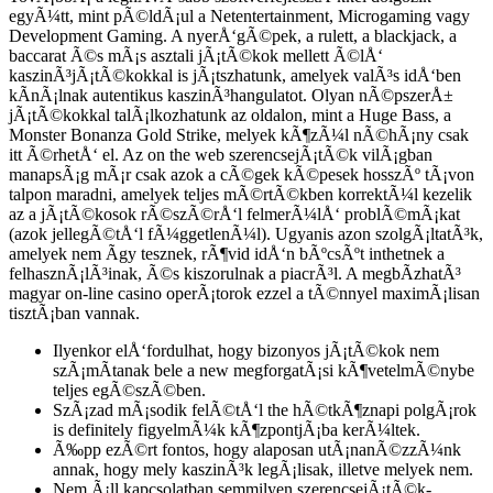
egyÃ¼tt, mint pÃ©ldÃ¡ul a Netentertainment, Microgaming vagy
Development Gaming. A nyerÅ‘gÃ©pek, a rulett, a blackjack, a
baccarat Ã©s mÃ¡s asztali jÃ¡tÃ©kok mellett Ã©lÅ‘
kaszinÃ³jÃ¡tÃ©kokkal is jÃ¡tszhatunk, amelyek valÃ³s idÅ‘ben
kÃ­nÃ¡lnak autentikus kaszinÃ³hangulatot. Olyan nÃ©pszerÅ±
jÃ¡tÃ©kokkal talÃ¡lkozhatunk az oldalon, mint a Huge Bass, a
Monster Bonanza Gold Strike, melyek kÃ¶zÃ¼l nÃ©hÃ¡ny csak
itt Ã©rhetÅ‘ el. Az on the web szerencsejÃ¡tÃ©k vilÃ¡gban
manapsÃ¡g mÃ¡r csak azok a cÃ©gek kÃ©pesek hosszÃº tÃ¡von
talpon maradni, amelyek teljes mÃ©rtÃ©kben korrektÃ¼l kezelik
az a jÃ¡tÃ©kosok rÃ©szÃ©rÅ‘l felmerÃ¼lÅ‘ problÃ©mÃ¡kat
(azok jellegÃ©tÅ‘l fÃ¼ggetlenÃ¼l). Ugyanis azon szolgÃ¡ltatÃ³k,
amelyek nem Ã­gy tesznek, rÃ¶vid idÅ‘n bÃºcsÃºt inthetnek a
felhasznÃ¡lÃ³inak, Ã©s kiszorulnak a piacrÃ³l. A megbÃ­zhatÃ³
magyar on-line casino operÃ¡torok ezzel a tÃ©nnyel maximÃ¡lisan
tisztÃ¡ban vannak.
Ilyenkor elÅ‘fordulhat, hogy bizonyos jÃ¡tÃ©kok nem
szÃ¡mÃ­tanak bele a new megforgatÃ¡si kÃ¶vetelmÃ©nybe
teljes egÃ©szÃ©ben.
SzÃ¡zad mÃ¡sodik felÃ©tÅ‘l the hÃ©tkÃ¶znapi polgÃ¡rok
is definitely figyelmÃ¼k kÃ¶zpontjÃ¡ba kerÃ¼ltek.
Ã‰pp ezÃ©rt fontos, hogy alaposan utÃ¡nanÃ©zzÃ¼nk
annak, hogy mely kaszinÃ³k legÃ¡lisak, illetve melyek nem.
Nem Ã¡ll kapcsolatban semmilyen szerencsejÃ¡tÃ©k-