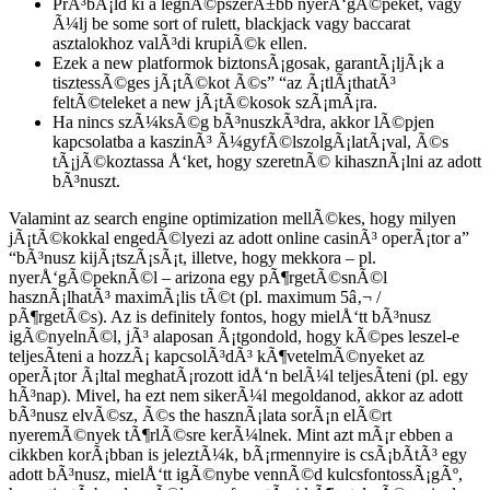
PrÃ³bÃ¡ld ki a legnÃ©pszerÅ±bb nyerÅ‘gÃ©peket, vagy
Ã¼lj be some sort of rulett, blackjack vagy baccarat
asztalokhoz valÃ³di krupiÃ©k ellen.
Ezek a new platformok biztonsÃ¡gosak, garantÃ¡ljÃ¡k a
tisztessÃ©ges jÃ¡tÃ©kot Ã©s” “az Ã¡tlÃ¡thatÃ³
feltÃ©teleket a new jÃ¡tÃ©kosok szÃ¡mÃ¡ra.
Ha nincs szÃ¼ksÃ©g bÃ³nuszkÃ³dra, akkor lÃ©pjen
kapcsolatba a kaszinÃ³ Ã¼gyfÃ©lszolgÃ¡latÃ¡val, Ã©s
tÃ¡jÃ©koztassa Å‘ket, hogy szeretnÃ© kihasznÃ¡lni az adott
bÃ³nuszt.
Valamint az search engine optimization mellÃ©kes, hogy milyen
jÃ¡tÃ©kokkal engedÃ©lyezi az adott online casinÃ³ operÃ¡tor a”
“bÃ³nusz kijÃ¡tszÃ¡sÃ¡t, illetve, hogy mekkora – pl.
nyerÅ‘gÃ©peknÃ©l – arizona egy pÃ¶rgetÃ©snÃ©l
hasznÃ¡lhatÃ³ maximÃ¡lis tÃ©t (pl. maximum 5â‚¬ /
pÃ¶rgetÃ©s). Az is definitely fontos, hogy mielÅ‘tt bÃ³nusz
igÃ©nyelnÃ©l, jÃ³ alaposan Ã¡tgondold, hogy kÃ©pes leszel-e
teljesÃ­teni a hozzÃ¡ kapcsolÃ³dÃ³ kÃ¶vetelmÃ©nyeket az
operÃ¡tor Ã¡ltal meghatÃ¡rozott idÅ‘n belÃ¼l teljesÃ­teni (pl. egy
hÃ³nap). Mivel, ha ezt nem sikerÃ¼l megoldanod, akkor az adott
bÃ³nusz elvÃ©sz, Ã©s the hasznÃ¡lata sorÃ¡n elÃ©rt
nyeremÃ©nyek tÃ¶rlÃ©sre kerÃ¼lnek. Mint azt mÃ¡r ebben a
cikkben korÃ¡bban is jeleztÃ¼k, bÃ¡rmennyire is csÃ¡bÃ­tÃ³ egy
adott bÃ³nusz, mielÅ‘tt igÃ©nybe vennÃ©d kulcsfontossÃ¡gÃº,