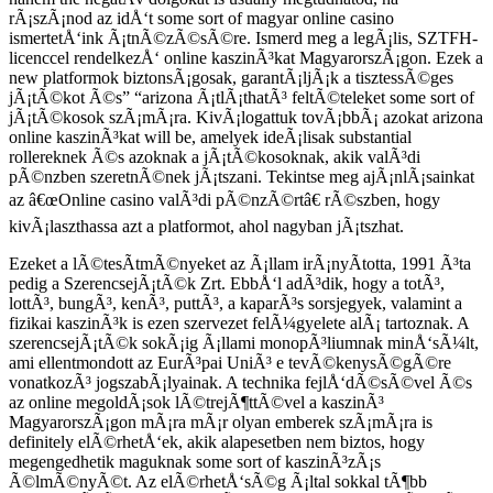
rÃ¡szÃ¡nod az idÅ‘t some sort of magyar online casino
ismertetÅ‘ink Ã¡tnÃ©zÃ©sÃ©re. Ismerd meg a legÃ¡lis, SZTFH-
licenccel rendelkezÅ‘ online kaszinÃ³kat MagyarorszÃ¡gon. Ezek a
new platformok biztonsÃ¡gosak, garantÃ¡ljÃ¡k a tisztessÃ©ges
jÃ¡tÃ©kot Ã©s” “arizona Ã¡tlÃ¡thatÃ³ feltÃ©teleket some sort of
jÃ¡tÃ©kosok szÃ¡mÃ¡ra. KivÃ¡logattuk tovÃ¡bbÃ¡ azokat arizona
online kaszinÃ³kat will be, amelyek ideÃ¡lisak substantial
rollereknek Ã©s azoknak a jÃ¡tÃ©kosoknak, akik valÃ³di
pÃ©nzben szeretnÃ©nek jÃ¡tszani. Tekintse meg ajÃ¡nlÃ¡sainkat
az â€œOnline casino valÃ³di pÃ©nzÃ©rtâ€ rÃ©szben, hogy
kivÃ¡laszthassa azt a platformot, ahol nagyban jÃ¡tszhat.
Ezeket a lÃ©tesÃ­tmÃ©nyeket az Ã¡llam irÃ¡nyÃ­totta, 1991 Ã³ta
pedig a SzerencsejÃ¡tÃ©k Zrt. EbbÅ‘l adÃ³dik, hogy a totÃ³,
lottÃ³, bungÃ³, kenÃ³, puttÃ³, a kaparÃ³s sorsjegyek, valamint a
fizikai kaszinÃ³k is ezen szervezet felÃ¼gyelete alÃ¡ tartoznak. A
szerencsejÃ¡tÃ©k sokÃ¡ig Ã¡llami monopÃ³liumnak minÅ‘sÃ¼lt,
ami ellentmondott az EurÃ³pai UniÃ³ e tevÃ©kenysÃ©gÃ©re
vonatkozÃ³ jogszabÃ¡lyainak. A technika fejlÅ‘dÃ©sÃ©vel Ã©s
az online megoldÃ¡sok lÃ©trejÃ¶ttÃ©vel a kaszinÃ³
MagyarorszÃ¡gon mÃ¡ra mÃ¡r olyan emberek szÃ¡mÃ¡ra is
definitely elÃ©rhetÅ‘ek, akik alapesetben nem biztos, hogy
megengedhetik maguknak some sort of kaszinÃ³zÃ¡s
Ã©lmÃ©nyÃ©t. Az elÃ©rhetÅ‘sÃ©g Ã¡ltal sokkal tÃ¶bb