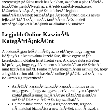
szerencsejÃ¡tÃ©kos truck hazÃ¡nkban, azonban a piac tÃºltelÃ­
tettsÃ©ge megkÃ¶veteli az erÅ‘sebb szabÃ¡lyrendszerek
lÃ©trehozÃ¡sÃ¡t. A jÃ¡tÃ©kok lehetÅ‘ legjobb
minÅ‘sÃ©gÃ©nek biztosÃ­tÃ¡sa Ã©rdekÃ©ben csakis neves
fejlesztÅ‘ktÅ‘l szÃ¡rmazÃ³, tanÃºsÃ­tott Ã©s eredeti
nyerÅ‘gÃ©peket kÃ­nÃ¡lunk az alkalmazÃ¡sunkban.
Legjobb Online KaszinÃ³k
KategÃ³riÃ¡nkÃ©nt
A biztonsÃ¡gon felÃ¼l mÃ©g az az elÅ‘nye, hogy nagyon
kÃ¶nnyÅ± a kriptovaluta kezelÃ©se, illetve egyre tÃ¶bb
kereskedelmi oldalon lehet fizetni vele. A kriptovaluta egyetlen
hÃ¡trÃ¡nya, hogy egyelÅ‘re nem sok kaszinÃ³ban elÃ©rhetÅ‘,
mint fizetÃ©si mÃ³d. Fontos mÃ©g megemlÃ­teni azt will be, hogy
a legjobb casino oldalak kaszinÃ³ online jÃ¡tÃ©kaival szÃ¡mos
kÃ©szsÃ©g fejleszthetÅ‘.
Az Ã©lÅ‘ kaszinÃ³ funkciÃ³ kapcsÃ¡n fontos azt is
megjegyezni, hogy az egyes operÃ¡torok ilyen tÃ­pusÃº
szolgÃ¡ltatÃ¡sainak minÅ‘sÃ©ge kÃ¶zÃ¶tt jelentÅ‘s
mÃ©rtÃ©kÅ± eltÃ©rÃ©s tapasztalhatÃ³.
Ha fontosnak tartod, hogy a legmodernebb, legjobb
ajÃ¡nlatokat biztosÃ­tsa a new felÃ¼let, ahol jÃ¡tszol, a