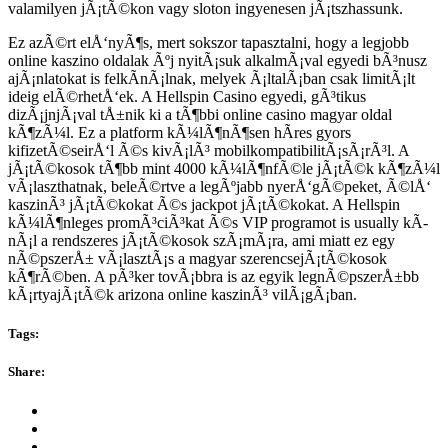
valamilyen jÃ¡tÃ©kon vagy sloton ingyenesen jÃ¡tszhassunk.
Ez azÃ©rt elÅ‘nyÃ¶s, mert sokszor tapasztalni, hogy a legjobb
online kaszino oldalak Ãºj nyitÃ¡suk alkalmÃ¡val egyedi bÃ³nusz
ajÃ¡nlatokat is felkÃ­nÃ¡lnak, melyek Ã¡ltalÃ¡ban csak limitÃ¡lt
ideig elÃ©rhetÅ‘ek. A Hellspin Casino egyedi, gÃ³tikus
dizÃ¡jnjÃ¡val tÅ±nik ki a tÃ¶bbi online casino magyar oldal
kÃ¶zÃ¼l. Ez a platform kÃ¼lÃ¶nÃ¶sen hÃ­res gyors
kifizetÃ©seirÅ‘l Ã©s kivÃ¡lÃ³ mobilkompatibilitÃ¡sÃ¡rÃ³l. A
jÃ¡tÃ©kosok tÃ¶bb mint 4000 kÃ¼lÃ¶nfÃ©le jÃ¡tÃ©k kÃ¶zÃ¼l
vÃ¡laszthatnak, beleÃ©rtve a legÃºjabb nyerÅ‘gÃ©peket, Ã©lÅ‘
kaszinÃ³ jÃ¡tÃ©kokat Ã©s jackpot jÃ¡tÃ©kokat. A Hellspin
kÃ¼lÃ¶nleges promÃ³ciÃ³kat Ã©s VIP programot is usually kÃ­
nÃ¡l a rendszeres jÃ¡tÃ©kosok szÃ¡mÃ¡ra, ami miatt ez egy
nÃ©pszerÅ± vÃ¡lasztÃ¡s a magyar szerencsejÃ¡tÃ©kosok
kÃ¶rÃ©ben. A pÃ³ker tovÃ¡bbra is az egyik legnÃ©pszerÅ±bb
kÃ¡rtyajÃ¡tÃ©k arizona online kaszinÃ³ vilÃ¡gÃ¡ban.
Tags:
Share: