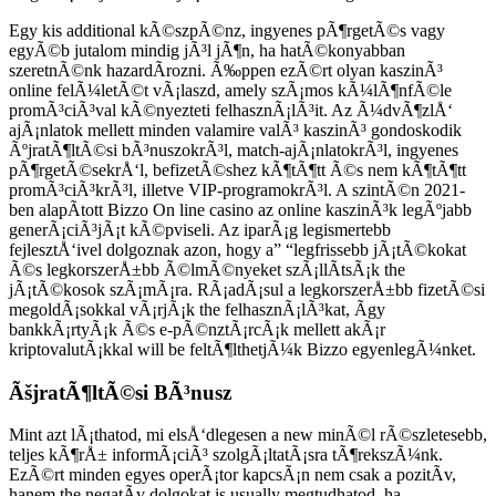
Egy kis additional kÃ©szpÃ©nz, ingyenes pÃ¶rgetÃ©s vagy
egyÃ©b jutalom mindig jÃ³l jÃ¶n, ha hatÃ©konyabban
szeretnÃ©nk hazardÃ­rozni. Ã‰ppen ezÃ©rt olyan kaszinÃ³
online felÃ¼letÃ©t vÃ¡laszd, amely szÃ¡mos kÃ¼lÃ¶nfÃ©le
promÃ³ciÃ³val kÃ©nyezteti felhasznÃ¡lÃ³it. Az Ã¼dvÃ¶zlÅ‘
ajÃ¡nlatok mellett minden valamire valÃ³ kaszinÃ³ gondoskodik
ÃºjratÃ¶ltÃ©si bÃ³nuszokrÃ³l, match-ajÃ¡nlatokrÃ³l, ingyenes
pÃ¶rgetÃ©sekrÅ‘l, befizetÃ©shez kÃ¶tÃ¶tt Ã©s nem kÃ¶tÃ¶tt
promÃ³ciÃ³krÃ³l, illetve VIP-programokrÃ³l. A szintÃ©n 2021-
ben alapÃ­tott Bizzo On line casino az online kaszinÃ³k legÃºjabb
generÃ¡ciÃ³jÃ¡t kÃ©pviseli. Az iparÃ¡g legismertebb
fejlesztÅ‘ivel dolgoznak azon, hogy a” “legfrissebb jÃ¡tÃ©kokat
Ã©s legkorszerÅ±bb Ã©lmÃ©nyeket szÃ¡llÃ­tsÃ¡k the
jÃ¡tÃ©kosok szÃ¡mÃ¡ra. RÃ¡adÃ¡sul a legkorszerÅ±bb fizetÃ©si
megoldÃ¡sokkal vÃ¡rjÃ¡k the felhasznÃ¡lÃ³kat, Ã­gy
bankkÃ¡rtyÃ¡k Ã©s e-pÃ©nztÃ¡rcÃ¡k mellett akÃ¡r
kriptovalutÃ¡kkal will be feltÃ¶lthetjÃ¼k Bizzo egyenlegÃ¼nket.
ÃšjratÃ¶ltÃ©si BÃ³nusz
Mint azt lÃ¡thatod, mi elsÅ‘dlegesen a new minÃ©l rÃ©szletesebb,
teljes kÃ¶rÅ± informÃ¡ciÃ³ szolgÃ¡ltatÃ¡sra tÃ¶rekszÃ¼nk.
EzÃ©rt minden egyes operÃ¡tor kapcsÃ¡n nem csak a pozitÃ­v,
hanem the negatÃ­v dolgokat is usually megtudhatod, ha