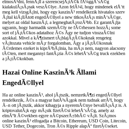
elmosÃ³dni, fennÃ¡ll a szerencsejÃ¡tÃ©k fÃ¼ggÅ‘sÃ©g
kialakulÃ¡sÃ¡nak veszÃ©lye. Azon felÃ¼l, hogy mindenek elÅ‘tt
meg kell vizsgÃ¡lni, hogy egy kaszinÃ³ rendelkezik hivatalos szerv
Ã¡ltal kiÃ¡llÃ­tott engedÃ©llyel a new titkosÃ­tÃ¡s minÅ‘sÃ©ge,
melyet az oldal hasznÃ¡l, a legmeghatÃ¡rozÃ³bb. Ez garantÃ¡lja
ugyanis, hogy harmadik szemÃ©ly ne fÃ©rhessen hozzÃ¡ some
sort of jÃ¡tÃ©kos adataihoz Ã©s Ã­gy ne tudjon visszaÃ©lni
azokkal. Mivel a kÃ¶zismert tÃ¡blajÃ¡tÃ©koknak rengeteg
vÃ¡ltozata vehicle mÃ¡r forgalomban, Ã­gy a jÃ¡tÃ©kosnak
Ã©rdemes ezeket is kiprÃ³bÃ¡lnia, ha mÃ¡s nem, nagyon alacsony
tÃ©ten, mert megannyi fantÃ¡zia Ã©s lehetÅ‘sÃ©g truck ezekben
a jÃ¡tÃ©kokban.
Hazai Online KaszinÃ³k Ãllami
EngedÃ©llyel
Ha az online kaszinÃ³, ahol jÃ¡tszik, nemzetkÃ¶zi engedÃ©llyel
rendelkezik, Ã©s a magyar hatÃ³sÃ¡gok nem tudnak arrÃ³l, hogy
Ã–n ott jÃ¡tszik, akkor kihagyja a nyeremÃ©nye bevallÃ¡sÃ¡t is. A
kriptovalutÃ¡k egy mÃ¡sik fizetÃ©si lehetÅ‘sÃ©g, amely az
elmÃºlt Ã©vekben egyre nÃ©pszerÅ±bbÃ© vÃ¡lt. SzÃ¡mos
online kaszinÃ³ elfogadja a Bitcoin, Ethereum, USD Coin, Litecoin,
USD Tether, Dogecoin, Tron Ã©s Ripple alapÃº fizetÃ©seket.