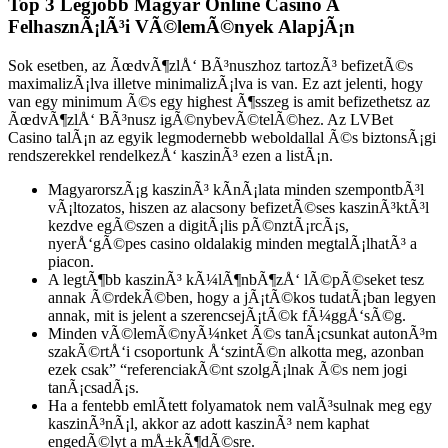
Top 3 Legjobb Magyar Online Casino A
FelhasznÃ¡lÃ³i VÃ©lemÃ©nyek AlapjÃ¡n
Sok esetben, az ÃœdvÃ¶zlÅ‘ BÃ³nuszhoz tartozÃ³ befizetÃ©s
maximalizÃ¡lva illetve minimalizÃ¡lva is van. Ez azt jelenti, hogy
van egy minimum Ã©s egy highest Ã¶sszeg is amit befizethetsz az
ÃœdvÃ¶zlÅ‘ BÃ³nusz igÃ©nybevÃ©telÃ©hez. Az LVBet
Casino talÃ¡n az egyik legmodernebb weboldallal Ã©s biztonsÃ¡gi
rendszerekkel rendelkezÅ‘ kaszinÃ³ ezen a listÃ¡n.
MagyarorszÃ¡g kaszinÃ³ kÃ­nÃ¡lata minden szempontbÃ³l
vÃ¡ltozatos, hiszen az alacsony befizetÃ©ses kaszinÃ³ktÃ³l
kezdve egÃ©szen a digitÃ¡lis pÃ©nztÃ¡rcÃ¡s,
nyerÅ‘gÃ©pes casino oldalakig minden megtalÃ¡lhatÃ³ a
piacon.
A legtÃ¶bb kaszinÃ³ kÃ¼lÃ¶nbÃ¶zÅ‘ lÃ©pÃ©seket tesz
annak Ã©rdekÃ©ben, hogy a jÃ¡tÃ©kos tudatÃ¡ban legyen
annak, mit is jelent a szerencsejÃ¡tÃ©k fÃ¼ggÅ‘sÃ©g.
Minden vÃ©lemÃ©nyÃ¼nket Ã©s tanÃ¡csunkat autonÃ³m
szakÃ©rtÅ‘i csoportunk Å‘szintÃ©n alkotta meg, azonban
ezek csak” “referenciakÃ©nt szolgÃ¡lnak Ã©s nem jogi
tanÃ¡csadÃ¡s.
Ha a fentebb emlÃ­tett folyamatok nem valÃ³sulnak meg egy
kaszinÃ³nÃ¡l, akkor az adott kaszinÃ³ nem kaphat
engedÃ©lyt a mÅ±kÃ¶dÃ©sre.