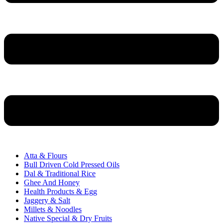
Atta & Flours
Bull Driven Cold Pressed Oils
Dal & Traditional Rice
Ghee And Honey
Health Products & Egg
Jaggery & Salt
Millets & Noodles
Native Special & Dry Fruits