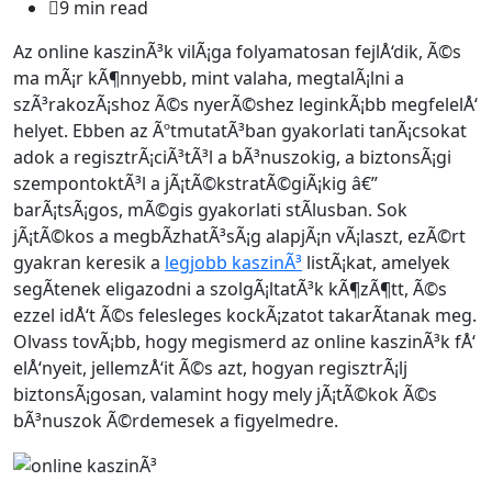
9 min read
Az online kaszinÃ³k vilÃ¡ga folyamatosan fejlÅ‘dik, Ã©s
ma mÃ¡r kÃ¶nnyebb, mint valaha, megtalÃ¡lni a
szÃ³rakozÃ¡shoz Ã©s nyerÃ©shez leginkÃ¡bb megfelelÅ‘
helyet. Ebben az ÃºtmutatÃ³ban gyakorlati tanÃ¡csokat
adok a regisztrÃ¡ciÃ³tÃ³l a bÃ³nuszokig, a biztonsÃ¡gi
szempontoktÃ³l a jÃ¡tÃ©kstratÃ©giÃ¡kig â€”
barÃ¡tsÃ¡gos, mÃ©gis gyakorlati stÃ­lusban. Sok
jÃ¡tÃ©kos a megbÃ­zhatÃ³sÃ¡g alapjÃ¡n vÃ¡laszt, ezÃ©rt
gyakran keresik a
legjobb kaszinÃ³
listÃ¡kat, amelyek
segÃ­tenek eligazodni a szolgÃ¡ltatÃ³k kÃ¶zÃ¶tt, Ã©s
ezzel idÅ‘t Ã©s felesleges kockÃ¡zatot takarÃ­tanak meg.
Olvass tovÃ¡bb, hogy megismerd az online kaszinÃ³k fÅ‘
elÅ‘nyeit, jellemzÅ‘it Ã©s azt, hogyan regisztrÃ¡lj
biztonsÃ¡gosan, valamint hogy mely jÃ¡tÃ©kok Ã©s
bÃ³nuszok Ã©rdemesek a figyelmedre.