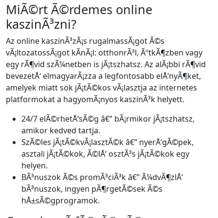
MiÃ©rt Ã©rdemes online
kaszinÃ³zni?
Az online kaszinÃ³zÃ¡s rugalmassÃ¡got Ã©s
vÃ¡ltozatossÃ¡got kÃ­nÃ¡l: otthonrÃ³l, ÃºtkÃ¶zben vagy
egy rÃ¶vid szÃ¼netben is jÃ¡tszhatsz. Az alÃ¡bbi rÃ¶vid
bevezetÅ‘ elmagyarÃ¡zza a legfontosabb elÅ‘nyÃ¶ket,
amelyek miatt sok jÃ¡tÃ©kos vÃ¡lasztja az internetes
platformokat a hagyomÃ¡nyos kaszinÃ³k helyett.
24/7 elÃ©rhetÅ‘sÃ©g â€” bÃ¡rmikor jÃ¡tszhatsz,
amikor kedved tartja.
SzÃ©les jÃ¡tÃ©kvÃ¡lasztÃ©k â€” nyerÅ‘gÃ©pek,
asztali jÃ¡tÃ©kok, Ã©lÅ‘ osztÃ³s jÃ¡tÃ©kok egy
helyen.
BÃ³nuszok Ã©s promÃ³ciÃ³k â€” Ã¼dvÃ¶zlÅ‘
bÃ³nuszok, ingyen pÃ¶rgetÃ©sek Ã©s
hÅ±sÃ©gprogramok.