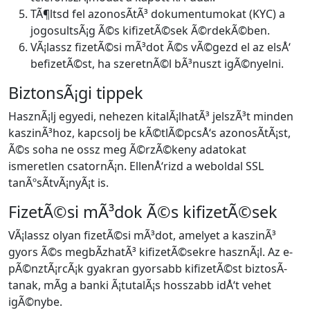
TÃ¶ltsd fel azonosÃ­tÃ³ dokumentumokat (KYC) a
jogosultsÃ¡g Ã©s kifizetÃ©sek Ã©rdekÃ©ben.
VÃ¡lassz fizetÃ©si mÃ³dot Ã©s vÃ©gezd el az elsÅ‘
befizetÃ©st, ha szeretnÃ©l bÃ³nuszt igÃ©nyelni.
BiztonsÃ¡gi tippek
HasznÃ¡lj egyedi, nehezen kitalÃ¡lhatÃ³ jelszÃ³t minden
kaszinÃ³hoz, kapcsolj be kÃ©tlÃ©pcsÅ‘s azonosÃ­tÃ¡st,
Ã©s soha ne ossz meg Ã©rzÃ©keny adatokat
ismeretlen csatornÃ¡n. EllenÅ‘rizd a weboldal SSL
tanÃºsÃ­tvÃ¡nyÃ¡t is.
FizetÃ©si mÃ³dok Ã©s kifizetÃ©sek
VÃ¡lassz olyan fizetÃ©si mÃ³dot, amelyet a kaszinÃ³
gyors Ã©s megbÃ­zhatÃ³ kifizetÃ©sekre hasznÃ¡l. Az e-
pÃ©nztÃ¡rcÃ¡k gyakran gyorsabb kifizetÃ©st biztosÃ­
tanak, mÃ­g a banki Ã¡tutalÃ¡s hosszabb idÅ‘t vehet
igÃ©nybe.