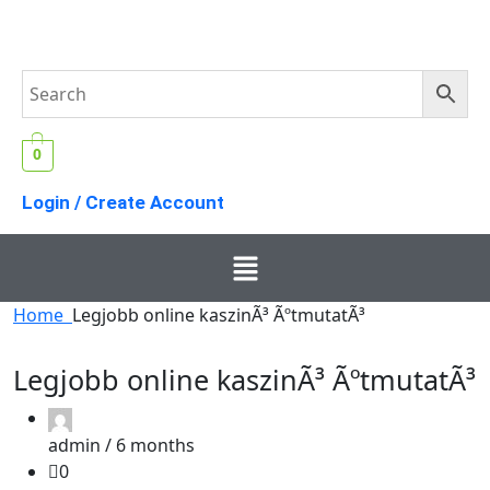
0
Login / Create Account
Home
Legjobb online kaszinÃ³ ÃºtmutatÃ³
Legjobb online kaszinÃ³ ÃºtmutatÃ³
admin /
6 months
0