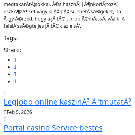
megtakarÃ­tÃ¡sokkal, Ã©s hasznÃ¡lj Ã¶nkorlÃ¡tozÃ³
eszkÃ¶zÃ¶ket vagy kilÃ©pÃ©si lehetÅ‘sÃ©geket, ha
Ãºgy Ã©rzed, hogy a jÃ¡tÃ©k problÃ©mÃ¡ssÃ¡ vÃ¡lik. A
felelÅ‘ssÃ©gteljes jÃ¡tÃ©k az elsÅ‘.
Tags:
Share:
Legjobb online kaszinÃ³ ÃºtmutatÃ³
Feb 5, 2026
Portal casino Service bestes