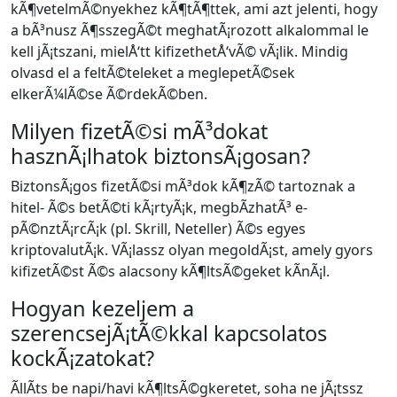
kÃ¶vetelmÃ©nyekhez kÃ¶tÃ¶ttek, ami azt jelenti, hogy
a bÃ³nusz Ã¶sszegÃ©t meghatÃ¡rozott alkalommal le
kell jÃ¡tszani, mielÅ‘tt kifizethetÅ‘vÃ© vÃ¡lik. Mindig
olvasd el a feltÃ©teleket a meglepetÃ©sek
elkerÃ¼lÃ©se Ã©rdekÃ©ben.
Milyen fizetÃ©si mÃ³dokat
hasznÃ¡lhatok biztonsÃ¡gosan?
BiztonsÃ¡gos fizetÃ©si mÃ³dok kÃ¶zÃ© tartoznak a
hitel- Ã©s betÃ©ti kÃ¡rtyÃ¡k, megbÃ­zhatÃ³ e-
pÃ©nztÃ¡rcÃ¡k (pl. Skrill, Neteller) Ã©s egyes
kriptovalutÃ¡k. VÃ¡lassz olyan megoldÃ¡st, amely gyors
kifizetÃ©st Ã©s alacsony kÃ¶ltsÃ©geket kÃ­nÃ¡l.
Hogyan kezeljem a
szerencsejÃ¡tÃ©kkal kapcsolatos
kockÃ¡zatokat?
ÃllÃ­ts be napi/havi kÃ¶ltsÃ©gkeretet, soha ne jÃ¡tssz