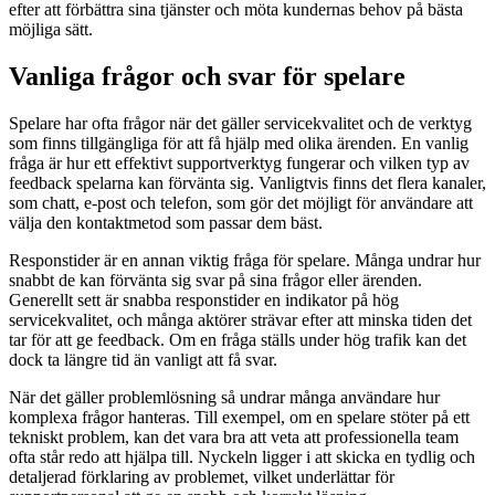
efter att förbättra sina tjänster och möta kundernas behov på bästa
möjliga sätt.
Vanliga frågor och svar för spelare
Spelare har ofta frågor när det gäller servicekvalitet och de verktyg
som finns tillgängliga för att få hjälp med olika ärenden. En vanlig
fråga är hur ett effektivt supportverktyg fungerar och vilken typ av
feedback spelarna kan förvänta sig. Vanligtvis finns det flera kanaler,
som chatt, e-post och telefon, som gör det möjligt för användare att
välja den kontaktmetod som passar dem bäst.
Responstider är en annan viktig fråga för spelare. Många undrar hur
snabbt de kan förvänta sig svar på sina frågor eller ärenden.
Generellt sett är snabba responstider en indikator på hög
servicekvalitet, och många aktörer strävar efter att minska tiden det
tar för att ge feedback. Om en fråga ställs under hög trafik kan det
dock ta längre tid än vanligt att få svar.
När det gäller problemlösning så undrar många användare hur
komplexa frågor hanteras. Till exempel, om en spelare stöter på ett
tekniskt problem, kan det vara bra att veta att professionella team
ofta står redo att hjälpa till. Nyckeln ligger i att skicka en tydlig och
detaljerad förklaring av problemet, vilket underlättar för