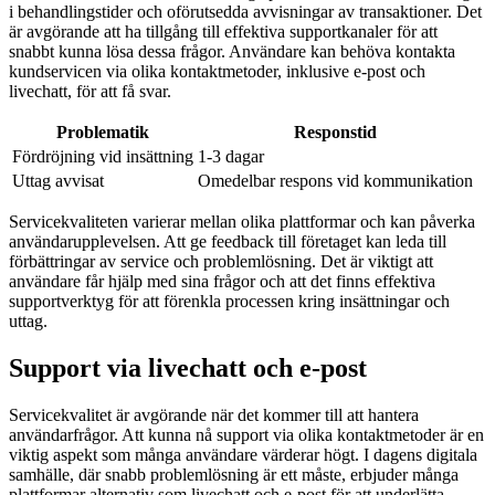
i behandlingstider och oförutsedda avvisningar av transaktioner. Det
är avgörande att ha tillgång till effektiva supportkanaler för att
snabbt kunna lösa dessa frågor. Användare kan behöva kontakta
kundservicen via olika kontaktmetoder, inklusive e-post och
livechatt, för att få svar.
Problematik
Responstid
Fördröjning vid insättning
1-3 dagar
Uttag avvisat
Omedelbar respons vid kommunikation
Servicekvaliteten varierar mellan olika plattformar och kan påverka
användarupplevelsen. Att ge feedback till företaget kan leda till
förbättringar av service och problemlösning. Det är viktigt att
användare får hjälp med sina frågor och att det finns effektiva
supportverktyg för att förenkla processen kring insättningar och
uttag.
Support via livechatt och e-post
Servicekvalitet är avgörande när det kommer till att hantera
användarfrågor. Att kunna nå support via olika kontaktmetoder är en
viktig aspekt som många användare värderar högt. I dagens digitala
samhälle, där snabb problemlösning är ett måste, erbjuder många
plattformar alternativ som livechatt och e-post för att underlätta