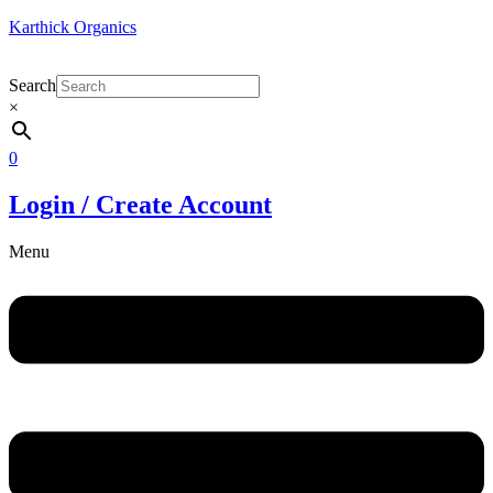
Karthick Organics
Search
×
0
Login / Create Account
Menu