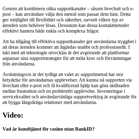
Genom att kombinera olika supportkanaler – såsom livechatt och e-
post – kan användare välja den metod som passar dem bäst. Detta
ger möjlighet till flexibilitet och säkerhet, oavsett vilken typ av
ärenden som behöver lösas. Dessutom kan dessa kontaktmetoder
effektivt hantera både enkla och komplexa frågor.
Att ha tillgång till effektiva supportkanaler ger användarna trygghet i
att deras ärenden kommer att åtgärdas snabbt och professionellt. I
takt med att teknologin utvecklas är det avgörande att plattformar
anpassar sina supportstrategier för att möta krav och förväntningar
från användarna.
Avslutningsvis är det tydligt att valet av supportmetod har stor
betydelse för användarnas upplevelser. Att kunna nå supporten via
livechatt eller e-post och få kvalificerad hjälp kan göra skillnaden
mellan frustration och en problemfri upplevelse. Investeringar i
servicekvalitet och användarvänliga supportverktyg är avgörande för
att bygga långsiktiga relationer med användarna.
Video:
Vad är kundtjänst för casino utan BankID?