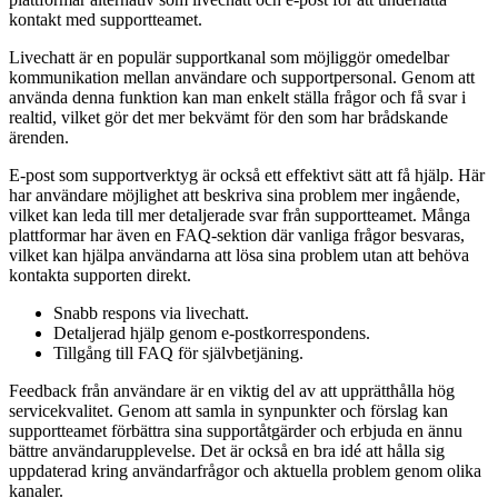
kontakt med supportteamet.
Livechatt är en populär supportkanal som möjliggör omedelbar
kommunikation mellan användare och supportpersonal. Genom att
använda denna funktion kan man enkelt ställa frågor och få svar i
realtid, vilket gör det mer bekvämt för den som har brådskande
ärenden.
E-post som supportverktyg är också ett effektivt sätt att få hjälp. Här
har användare möjlighet att beskriva sina problem mer ingående,
vilket kan leda till mer detaljerade svar från supportteamet. Många
plattformar har även en FAQ-sektion där vanliga frågor besvaras,
vilket kan hjälpa användarna att lösa sina problem utan att behöva
kontakta supporten direkt.
Snabb respons via livechatt.
Detaljerad hjälp genom e-postkorrespondens.
Tillgång till FAQ för självbetjäning.
Feedback från användare är en viktig del av att upprätthålla hög
servicekvalitet. Genom att samla in synpunkter och förslag kan
supportteamet förbättra sina supportåtgärder och erbjuda en ännu
bättre användarupplevelse. Det är också en bra idé att hålla sig
uppdaterad kring användarfrågor och aktuella problem genom olika
kanaler.