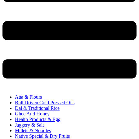
Atta & Flours
Bull Driven Cold Pressed Oils
Dal & Traditional Rice
Ghee And Honey
Health Products & Egg
Jaggery & Salt
Millets & Noodles
Native Special & Dry Fruits