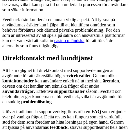
besvaras, vilket kan spara tid och underlätta processen för användare
som söker information.
Feedback från kunder är en annan viktig aspekt. Att lyssna på
användarnas åsikter kan hjälpa till att identifiera områden som
behöver förbättras och därmed påverka problemlösning. För den
som är intresserad av att spela på säkra och ansvarsfulla plattformar
kan det vara värt att kolla in
casino utländska
för att förstå de
alternativ som finns tillgängliga.
Direktkontakt med kundtjänst
Att ha möjlighet till direktkontakt med supportavdelningen är
avgörande för att säkerställa hög
servicekvalitet
. Genom olika
kontaktmetoder
kan användare enkelt nå ut med sina
ärenden
,
oavsett om det handlar om tekniska frågor eller andra
användarfrågor
. Effektiva
supportkanaler
såsom livechatt och
telefonlinjer ger kunderna snabb feedback, vilket är avgörande för
en smidig
problemlösning
.
Utöver traditionella supportverktyg finns ofta en
FAQ
som erbjuder
svar på vanliga frågor. Detta resurs kan fungera som ett värdefullt
stöd för dem som föredrar att hitta lösningar på egen hand. Genom
att lyssna på användarnas
feedback
, strävar supportteamet hela tiden