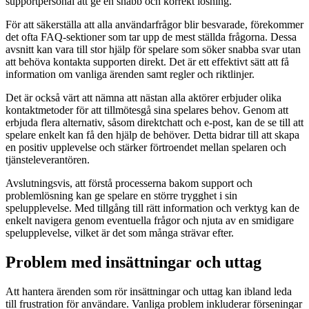
supportpersonal att ge en snabb och korrekt lösning.
För att säkerställa att alla användarfrågor blir besvarade, förekommer
det ofta FAQ-sektioner som tar upp de mest ställda frågorna. Dessa
avsnitt kan vara till stor hjälp för spelare som söker snabba svar utan
att behöva kontakta supporten direkt. Det är ett effektivt sätt att få
information om vanliga ärenden samt regler och riktlinjer.
Det är också värt att nämna att nästan alla aktörer erbjuder olika
kontaktmetoder för att tillmötesgå sina spelares behov. Genom att
erbjuda flera alternativ, såsom direktchatt och e-post, kan de se till att
spelare enkelt kan få den hjälp de behöver. Detta bidrar till att skapa
en positiv upplevelse och stärker förtroendet mellan spelaren och
tjänsteleverantören.
Avslutningsvis, att förstå processerna bakom support och
problemlösning kan ge spelare en större trygghet i sin
spelupplevelse. Med tillgång till rätt information och verktyg kan de
enkelt navigera genom eventuella frågor och njuta av en smidigare
spelupplevelse, vilket är det som många strävar efter.
Problem med insättningar och uttag
Att hantera ärenden som rör insättningar och uttag kan ibland leda
till frustration för användare. Vanliga problem inkluderar förseningar