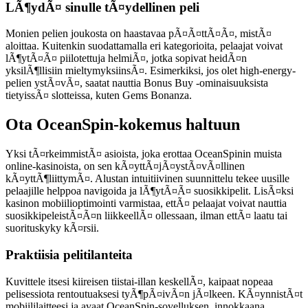
LÃ¶ydÃ¤ sinulle tÃ¤ydellinen peli
Monien pelien joukosta on haastavaa pÃ¤Ã¤ttÃ¤Ã¤, mistÃ¤
aloittaa. Kuitenkin suodattamalla eri kategorioita, pelaajat voivat
lÃ¶ytÃ¤Ã¤ piilotettuja helmiÃ¤, jotka sopivat heidÃ¤n
yksilÃ¶llisiin mieltymyksiinsÃ¤. Esimerkiksi, jos olet high-energy-
pelien ystÃ¤vÃ¤, saatat nauttia Bonus Buy -ominaisuuksista
tietyissÃ¤ slotteissa, kuten Gems Bonanza.
Ota OceanSpin-kokemus haltuun
Yksi tÃ¤rkeimmistÃ¤ asioista, joka erottaa OceanSpinin muista
online-kasinoista, on sen kÃ¤yttÃ¤jÃ¤ystÃ¤vÃ¤llinen
kÃ¤yttÃ¶liittymÃ¤. Alustan intuitiivinen suunnittelu tekee uusille
pelaajille helppoa navigoida ja lÃ¶ytÃ¤Ã¤ suosikkipelit. LisÃ¤ksi
kasinon mobiilioptimointi varmistaa, ettÃ¤ pelaajat voivat nauttia
suosikkipeleistÃ¤Ã¤n liikkeellÃ¤ ollessaan, ilman ettÃ¤ laatu tai
suorituskyky kÃ¤rsii.
Praktiisia pelitilanteita
Kuvittele itsesi kiireisen tiistai-illan keskellÃ¤, kaipaat nopeaa
pelisessiota rentoutuaksesi tyÃ¶pÃ¤ivÃ¤n jÃ¤lkeen. KÃ¤ynnistÃ¤t
mobiililaitteesi ja avaat OceanSpin-sovelluksen, innokkaana