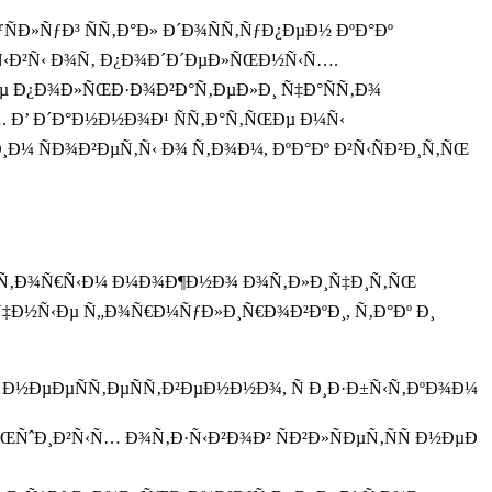
Ð»ÑƒÐ³ ÑÑ‚Ð°Ð» Ð´Ð¾ÑÑ‚ÑƒÐ¿ÐµÐ½ ÐºÐ°Ðº
Ñ‹Ð²Ñ‹ Ð¾Ñ‚ Ð¿Ð¾Ð´Ð´ÐµÐ»ÑŒÐ½Ñ‹Ñ….
Ðµ Ð¿Ð¾Ð»ÑŒÐ·Ð¾Ð²Ð°Ñ‚ÐµÐ»Ð¸ Ñ‡Ð°ÑÑ‚Ð¾
 Ð’ Ð´Ð°Ð½Ð½Ð¾Ð¹ ÑÑ‚Ð°Ñ‚ÑŒÐµ Ð¼Ñ‹
Ð¼ ÑÐ¾Ð²ÐµÑ‚Ñ‹ Ð¾ Ñ‚Ð¾Ð¼, ÐºÐ°Ðº Ð²Ñ‹ÑÐ²Ð¸Ñ‚ÑŒ
¾Ñ‚Ð¾Ñ€Ñ‹Ð¼ Ð¼Ð¾Ð¶Ð½Ð¾ Ð¾Ñ‚Ð»Ð¸Ñ‡Ð¸Ñ‚ÑŒ
Ñ‡Ð½Ñ‹Ðµ Ñ„Ð¾Ñ€Ð¼ÑƒÐ»Ð¸Ñ€Ð¾Ð²ÐºÐ¸, Ñ‚Ð°Ðº Ð¸
Ð½ÐµÐµÑÑ‚ÐµÑÑ‚Ð²ÐµÐ½Ð½Ð¾, Ñ Ð¸Ð·Ð±Ñ‹Ñ‚ÐºÐ¾Ð¼
ˆÐ¸Ð²Ñ‹Ñ… Ð¾Ñ‚Ð·Ñ‹Ð²Ð¾Ð² ÑÐ²Ð»ÑÐµÑ‚ÑÑ Ð½ÐµÐ