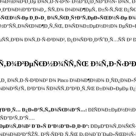
Ð¼Ð½Ð¾Ð³Ð¸Ðµ Ð¾Ñ‚Ð·Ñ‹Ð²Ñ‹ Ð½Ð°Ð¿Ð¸ÑÐ°Ð½Ñ‹ Ð¾Ñ‚ 
Ð¸ÐºÐ¾Ð½ÐºÐ°Ð¼Ð¸, ÑÑ‚Ð¾ Ð¼Ð¾Ð¶ÐµÑ‚ Ð±Ñ‹Ñ‚ÑŒ Ð¿Ñ
ÑŒÐ½Ñ‹Ðµ Ð¸Ð»Ð¸ Ð¾Ñ‚Ñ€Ð¸Ñ†Ð°Ñ‚ÐµÐ»ÑŒÐ½Ñ‹Ðµ Ð¾Ñ
 Ð½Ð°ÑÑ‚Ð¾Ñ€Ð¾Ð¶Ð¸Ñ‚ÑŒ, Ð¾ÑÐ¾Ð±ÐµÐ½Ð½Ð¾ ÐµÑÐ
Ñ‚Ð²Ð¾ Ð¾Ñ‚Ð·Ñ‹Ð²Ð¾Ð², Ð¿Ð¾ÑÐ²Ð¸Ð²ÑˆÐ¸Ñ…ÑÑ Ð² 
Ñ‚Ð¾Ð²ÐµÑ€Ð½Ð¾ÑÑ‚ÑŒ Ð¾Ñ‚Ð·Ñ‹Ð²Ð
Ñ‚Ð¸ Ð¾Ñ‚Ð·Ñ‹Ð²Ð¾Ð² Ð¾ Pinco Ð¼Ð¾Ð¶Ð½Ð¾ Ð¸ÑÐ¿Ð
Ð¼Ð¾Ð³ÑƒÑ‚ Ð²Ð°Ð¼ ÑÐ¾ÑÑ‚Ð°Ð²Ð¸Ñ‚ÑŒ Ð±Ð¾Ð»ÐµÐµ 
ÑƒÐ³Ð¸Ñ… Ð¿Ð»Ð°Ñ‚Ñ„Ð¾Ñ€Ð¼Ð°Ñ…:
ÐžÑÐ¾Ð±ÐµÐ½Ð½Ð¾
ÑÐ°Ð¹Ñ‚Ð°Ñ….
µÐ½Ñ‚Ð¾Ð² Ð´Ð»Ñ Ð°Ð½Ð°Ð»Ð¸Ð·Ð°:
ÐÐµÐºÐ¾Ñ‚Ð¾Ñ€Ñ‹
¾Ð¼Ð¾Ð³Ð°ÑŽÑ‚ Ð²Ñ‹ÑÐ²Ð¸Ñ‚ÑŒ Ð¿Ð¾Ð´Ð´ÐµÐ»ÑŒÐ½Ñ‹Ð