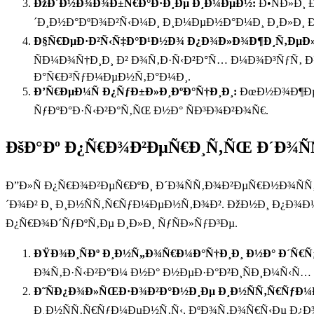
ÐžÐ´Ð½Ð¾Ð¾Ð±Ñ€Ð°Ð·Ð¸Ðµ Ð¸Ð¼ÐµÐ½:
Ð•ÑÐ»Ð¸ 
´Ð¸Ð½Ð°ÐºÐ¾Ð²Ñ‹Ð¼Ð¸ Ð¸Ð¼ÐµÐ½Ð°Ð¼Ð¸ Ð¸Ð»Ð¸ 
Ð§Ñ€ÐµÐ·Ð²Ñ‹Ñ‡Ð°Ð¹Ð½Ð¾ Ð¿Ð¾Ð»Ð¾Ð¶Ð¸Ñ‚ÐµÐ»
ÑÐ¼Ð¾Ñ†Ð¸Ð¸ Ð² Ð¾Ñ‚Ð·Ñ‹Ð²Ð°Ñ… Ð¼Ð¾Ð³ÑƒÑ‚
Ð°Ñ€Ð³ÑƒÐ¼ÐµÐ½Ñ‚Ð°Ð¼Ð¸.
Ð’Ñ€ÐµÐ¼Ñ Ð¿ÑƒÐ±Ð»Ð¸ÐºÐ°Ñ†Ð¸Ð¸:
ÐœÐ½Ð¾Ð¶ÐµÑ
ÑƒÐºÐ°Ð·Ñ‹Ð²Ð°Ñ‚ÑŒ Ð½Ð° ÑÐ³Ð¾Ð²Ð¾Ñ€.
ÐšÐ°Ðº Ð¿Ñ€Ð¾Ð²ÐµÑ€Ð¸Ñ‚ÑŒ Ð´Ð¾Ñ
Ð”Ð»Ñ Ð¿Ñ€Ð¾Ð²ÐµÑ€ÐºÐ¸ Ð´Ð¾ÑÑ‚Ð¾Ð²ÐµÑ€Ð½Ð¾Ñ
´Ð¾Ð² Ð¸ Ð¸Ð½ÑÑ‚Ñ€ÑƒÐ¼ÐµÐ½Ñ‚Ð¾Ð². ÐžÐ½Ð¸ Ð¿Ð¾
Ð¿Ñ€Ð¾Ð´ÑƒÐºÑ‚Ðµ Ð¸Ð»Ð¸ ÑƒÑÐ»ÑƒÐ³Ðµ.
ÐŸÐ¾Ð¸ÑÐº Ð¸Ð½Ñ„Ð¾Ñ€Ð¼Ð°Ñ†Ð¸Ð¸ Ð½Ð° Ð´Ñ€
Ð¾Ñ‚Ð·Ñ‹Ð²Ð°Ð¼ Ð½Ð° Ð½ÐµÐ·Ð°Ð²Ð¸ÑÐ¸Ð¼Ñ‹Ñ… 
Ð˜ÑÐ¿Ð¾Ð»ÑŒÐ·Ð¾Ð²Ð°Ð½Ð¸Ðµ Ð¸Ð½ÑÑ‚Ñ€ÑƒÐ¼Ð
Ð¸Ð½ÑÑ‚Ñ€ÑƒÐ¼ÐµÐ½Ñ‚Ñ‹, ÐºÐ¾Ñ‚Ð¾Ñ€Ñ‹Ðµ Ð¿Ð