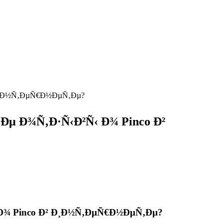
Ð¸Ð½Ñ‚ÐµÑ€Ð½ÐµÑ‚Ðµ?
 Ð¾Ñ‚Ð·Ñ‹Ð²Ñ‹ Ð¾ Pinco Ð²
¾ Pinco Ð² Ð¸Ð½Ñ‚ÐµÑ€Ð½ÐµÑ‚Ðµ?