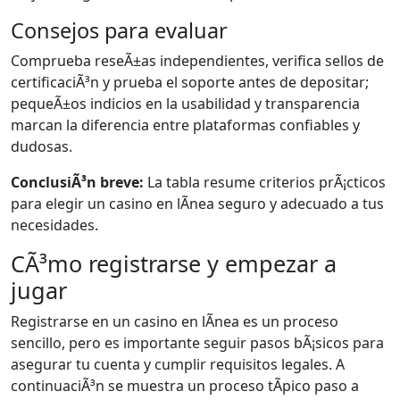
Consejos para evaluar
Comprueba reseÃ±as independientes, verifica sellos de
certificaciÃ³n y prueba el soporte antes de depositar;
pequeÃ±os indicios en la usabilidad y transparencia
marcan la diferencia entre plataformas confiables y
dudosas.
ConclusiÃ³n breve:
La tabla resume criterios prÃ¡cticos
para elegir un casino en lÃ­nea seguro y adecuado a tus
necesidades.
CÃ³mo registrarse y empezar a
jugar
Registrarse en un casino en lÃ­nea es un proceso
sencillo, pero es importante seguir pasos bÃ¡sicos para
asegurar tu cuenta y cumplir requisitos legales. A
continuaciÃ³n se muestra un proceso tÃ­pico paso a