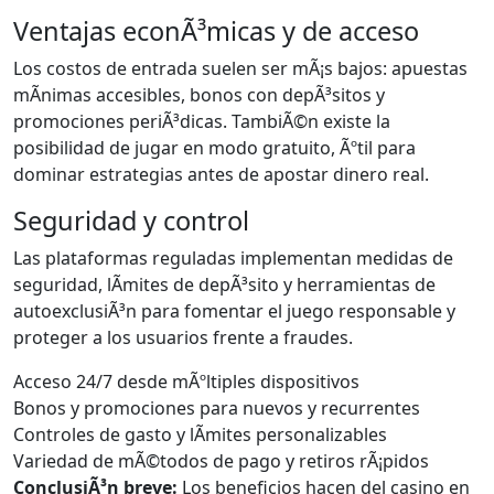
Ventajas econÃ³micas y de acceso
Los costos de entrada suelen ser mÃ¡s bajos: apuestas
mÃ­nimas accesibles, bonos con depÃ³sitos y
promociones periÃ³dicas. TambiÃ©n existe la
posibilidad de jugar en modo gratuito, Ãºtil para
dominar estrategias antes de apostar dinero real.
Seguridad y control
Las plataformas reguladas implementan medidas de
seguridad, lÃ­mites de depÃ³sito y herramientas de
autoexclusiÃ³n para fomentar el juego responsable y
proteger a los usuarios frente a fraudes.
Acceso 24/7 desde mÃºltiples dispositivos
Bonos y promociones para nuevos y recurrentes
Controles de gasto y lÃ­mites personalizables
Variedad de mÃ©todos de pago y retiros rÃ¡pidos
ConclusiÃ³n breve:
Los beneficios hacen del casino en