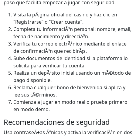
paso que facilita empezar a jugar con seguridad.
Visita la pÃ¡gina oficial del casino y haz clic en
“Registrarse” o “Crear cuenta”.
Completa tu informaciÃ³n personal: nombre, email,
fecha de nacimiento y direcciÃ³n.
Verifica tu correo electrÃ³nico mediante el enlace
de confirmaciÃ³n que recibirÃ¡s.
Sube documentos de identidad si la plataforma lo
solicita para verificar tu cuenta.
Realiza un depÃ³sito inicial usando un mÃ©todo de
pago disponible.
Reclama cualquier bono de bienvenida si aplica y
lee sus tÃ©rminos.
Comienza a jugar en modo real o prueba primero
en modo demo.
Recomendaciones de seguridad
Usa contraseÃ±as Ãºnicas y activa la verificaciÃ³n en dos