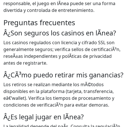
responsable, el juego en lÃ­nea puede ser una forma
divertida y controlada de entretenimiento.
Preguntas frecuentes
Â¿Son seguros los casinos en lÃ­nea?
Los casinos regulados con licencia y cifrado SSL son
generalmente seguros; verifica sellos de certificaciÃ³n,
reseÃ±as independientes y polÃ­ticas de privacidad
antes de registrarte.
Â¿CÃ³mo puedo retirar mis ganancias?
Los retiros se realizan mediante los mÃ©todos
disponibles en la plataforma (tarjeta, transferencia,
eâ€‘wallet). Verifica los tiempos de procesamiento y
condiciones de verificaciÃ³n para evitar demoras.
Â¿Es legal jugar en lÃ­nea?
La legalidad depende del paÃ­s. Consulta la regulaciÃ³n