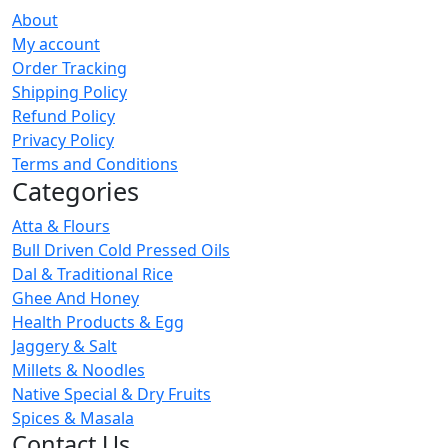
About
My account
Order Tracking
Shipping Policy
Refund Policy
Privacy Policy
Terms and Conditions
Categories
Atta & Flours
Bull Driven Cold Pressed Oils
Dal & Traditional Rice
Ghee And Honey
Health Products & Egg
Jaggery & Salt
Millets & Noodles
Native Special & Dry Fruits
Spices & Masala
Contact Us