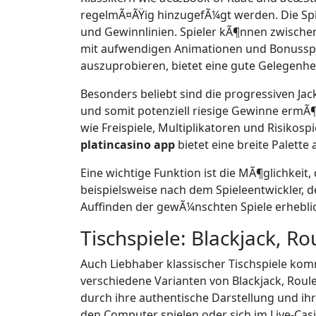
regelmÃ¤ÃŸig hinzugefÃ¼gt werden. Die Spi
und Gewinnlinien. Spieler kÃ¶nnen zwische
mit aufwendigen Animationen und Bonusspie
auszuprobieren, bietet eine gute Gelegenhe
Besonders beliebt sind die progressiven Jac
und somit potenziell riesige Gewinne ermÃ
wie Freispiele, Multiplikatoren und Risiko
platincasino app
bietet eine breite Palett
Eine wichtige Funktion ist die MÃ¶glichkeit, 
beispielsweise nach dem Spieleentwickler, 
Auffinden der gewÃ¼nschten Spiele erhebli
Tischspiele: Blackjack, R
Auch Liebhaber klassischer Tischspiele kom
verschiedene Varianten von Blackjack, Roul
durch ihre authentische Darstellung und ihr
den Computer spielen oder sich im Live-Cas