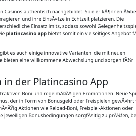
en Casinos authentisch nachgebildet. Spieler kÃ¶nnen Ã¼be
agieren und ihre EinsÃ¤tze in Echtzeit platzieren. Die
erschiedliche Einsatzlimits, sodass sowohl Gelegenheitsspie
Die
platincasino app
bietet somit ein vielseitiges Angebot 
gibt es auch einige innovative Varianten, die mit neuen
se bieten eine willkommene Abwechslung und sorgen fÃ¼r
in der Platincasino App
 attraktiven Boni und regelmÃ¤ÃŸigen Promotionen. Neue Spi
us, der in Form von Bonusgeld oder Freispielen gewÃ¤hrt 
mÃ¤ÃŸig Aktionen wie Reload-Boni, Freispiel-Aktionen oder
die jeweiligen Bonusbedingungen sorgfÃ¤ltig zu prÃ¼fen, b