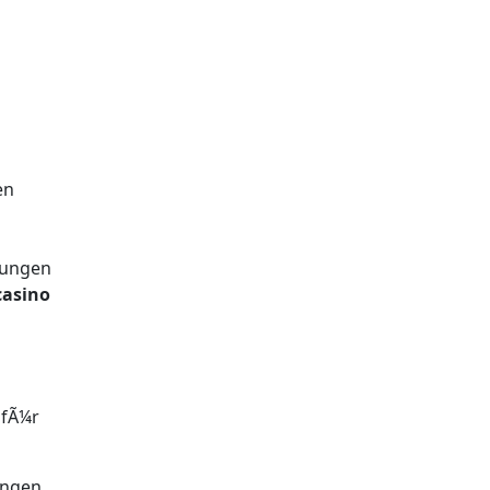
en
gungen
casino
s
 fÃ¼r
ungen