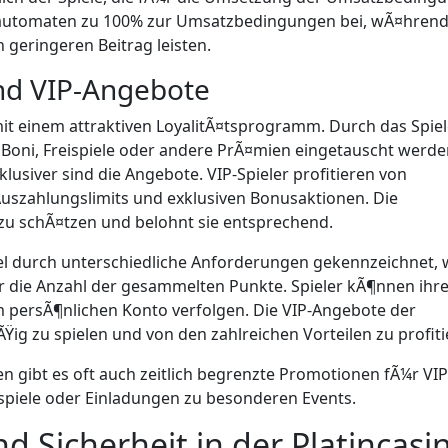
elautomaten zu 100% zur Umsatzbedingungen bei, wÃ¤hren
n geringeren Beitrag leisten.
nd VIP-Angebote
mit einem attraktiven LoyalitÃ¤tsprogramm. Durch das Spiel
 Boni, Freispiele oder andere PrÃ¤mien eingetauscht werd
lusiver sind die Angebote. VIP-Spieler profitieren von
szahlungslimits und exklusiven Bonusaktionen. Die
 zu schÃ¤tzen und belohnt sie entsprechend.
gel durch unterschiedliche Anforderungen gekennzeichnet, 
r die Anzahl der gesammelten Punkte. Spieler kÃ¶nnen ihr
m persÃ¶nlichen Konto verfolgen. Die VIP-Angebote der
Ÿig zu spielen und von den zahlreichen Vorteilen zu profiti
n gibt es oft auch zeitlich begrenzte Promotionen fÃ¼r VIP
nspiele oder Einladungen zu besonderen Events.
Sicherheit in der Platincasi