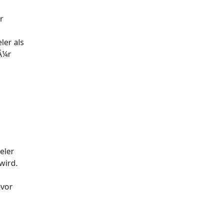
r
ler als
fÃ¼r
eler
wird.
evor