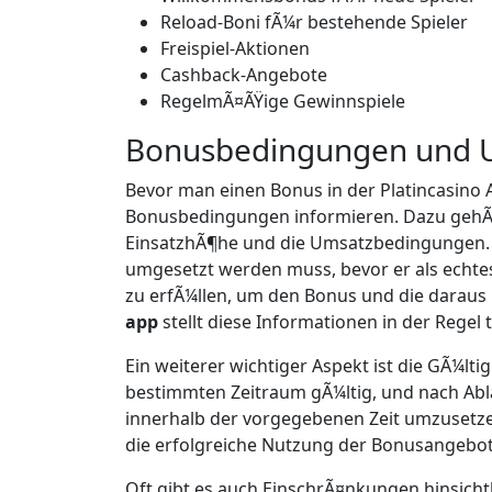
Reload-Boni fÃ¼r bestehende Spieler
Freispiel-Aktionen
Cashback-Angebote
RegelmÃ¤ÃŸige Gewinnspiele
Bonusbedingungen und 
Bevor man einen Bonus in der Platincasino 
Bonusbedingungen informieren. Dazu gehÃ¶
EinsatzhÃ¶he und die Umsatzbedingungen. 
umgesetzt werden muss, bevor er als echtes
zu erfÃ¼llen, um den Bonus und die daraus
app
stellt diese Informationen in der Regel
Ein weiterer wichtiger Aspekt ist die GÃ¼lt
bestimmten Zeitraum gÃ¼ltig, und nach Ablau
innerhalb der vorgegebenen Zeit umzusetze
die erfolgreiche Nutzung der Bonusangebo
Oft gibt es auch EinschrÃ¤nkungen hinsich