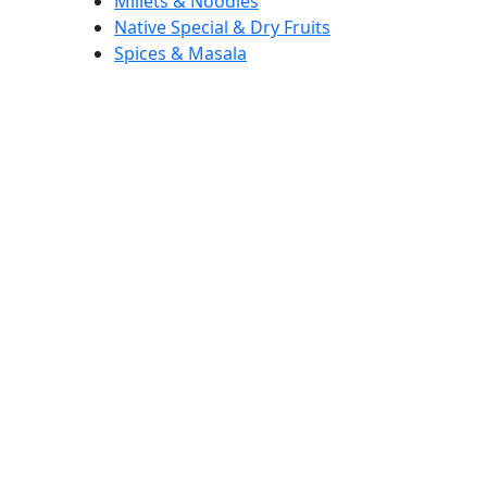
Millets & Noodles
Native Special & Dry Fruits
Spices & Masala