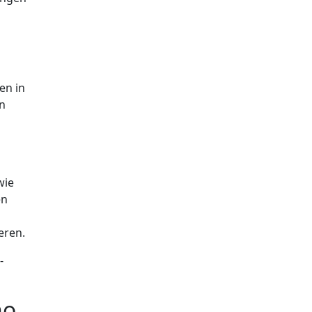
d
en in
en
wie
en
eren.
-
no