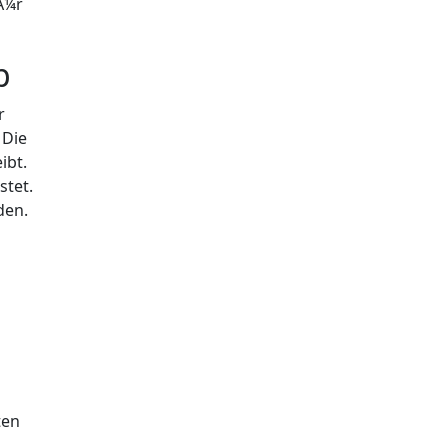
Ã¼r
p
r
 Die
ibt.
stet.
den.
ten