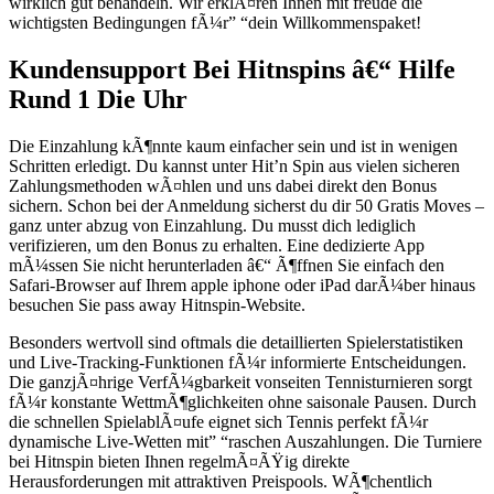
wirklich gut behandeln. Wir erklÃ¤ren Ihnen mit freude die
wichtigsten Bedingungen fÃ¼r” “dein Willkommenspaket!
Kundensupport Bei Hitnspins â€“ Hilfe
Rund 1 Die Uhr
Die Einzahlung kÃ¶nnte kaum einfacher sein und ist in wenigen
Schritten erledigt. Du kannst unter Hit’n Spin aus vielen sicheren
Zahlungsmethoden wÃ¤hlen und uns dabei direkt den Bonus
sichern. Schon bei der Anmeldung sicherst du dir 50 Gratis Moves –
ganz unter abzug von Einzahlung. Du musst dich lediglich
verifizieren, um den Bonus zu erhalten. Eine dedizierte App
mÃ¼ssen Sie nicht herunterladen â€“ Ã¶ffnen Sie einfach den
Safari-Browser auf Ihrem apple iphone oder iPad darÃ¼ber hinaus
besuchen Sie pass away Hitnspin-Website.
Besonders wertvoll sind oftmals die detaillierten Spielerstatistiken
und Live-Tracking-Funktionen fÃ¼r informierte Entscheidungen.
Die ganzjÃ¤hrige VerfÃ¼gbarkeit vonseiten Tennisturnieren sorgt
fÃ¼r konstante WettmÃ¶glichkeiten ohne saisonale Pausen. Durch
die schnellen SpielablÃ¤ufe eignet sich Tennis perfekt fÃ¼r
dynamische Live-Wetten mit” “raschen Auszahlungen. Die Turniere
bei Hitnspin bieten Ihnen regelmÃ¤ÃŸig direkte
Herausforderungen mit attraktiven Preispools. WÃ¶chentlich