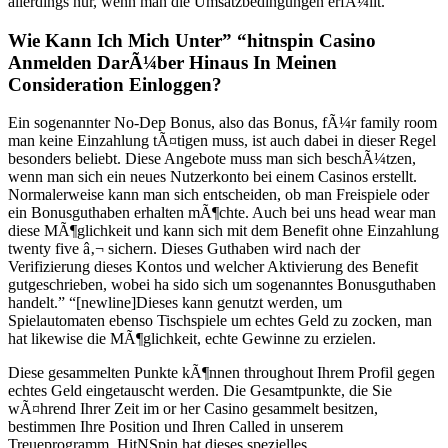
allerdings nur, wenn man die Umsatzbedingungen erfÃ¼llt.
Wie Kann Ich Mich Unter” “hitnspin Casino
Anmelden DarÃ¼ber Hinaus In Meinen
Consideration Einloggen?
Ein sogenannter No-Dep Bonus, also das Bonus, fÃ¼r family room
man keine Einzahlung tÃ¤tigen muss, ist auch dabei in dieser Regel
besonders beliebt. Diese Angebote muss man sich beschÃ¼tzen,
wenn man sich ein neues Nutzerkonto bei einem Casinos erstellt.
Normalerweise kann man sich entscheiden, ob man Freispiele oder
ein Bonusguthaben erhalten mÃ¶chte. Auch bei uns head wear man
diese MÃ¶glichkeit und kann sich mit dem Benefit ohne Einzahlung
twenty five â‚¬ sichern. Dieses Guthaben wird nach der
Verifizierung dieses Kontos und welcher Aktivierung des Benefit
gutgeschrieben, wobei ha sido sich um sogenanntes Bonusguthaben
handelt.” “[newline]Dieses kann genutzt werden, um
Spielautomaten ebenso Tischspiele um echtes Geld zu zocken, man
hat likewise die MÃ¶glichkeit, echte Gewinne zu erzielen.
Diese gesammelten Punkte kÃ¶nnen throughout Ihrem Profil gegen
echtes Geld eingetauscht werden. Die Gesamtpunkte, die Sie
wÃ¤hrend Ihrer Zeit im or her Casino gesammelt besitzen,
bestimmen Ihre Position und Ihren Called in unserem
Treueprogramm. HitNSpin hat dieses spezielles