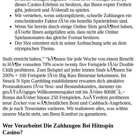
dieses Casino-Erlebnis zu besitzen, das Ihnen expire Freiheit
gibt, jederzeit und Ã¼berall zu spielen.
Wir verstehen, wenn unkomplizierte, schnelle Zahlungen ein
entscheidender Faktor fÃ¼r ein benefits Spielerlebnis sind.
Wenn Sie bereits durch einige Online Slots gestÃ¶bert haben,
dÃ¼rfte Ihnen aufgefallen sein, dass nicht alle Online
Spielautomaten das gleiche Format besitzen.
Der Slot orientiert sich in seiner Aufmachung sehr an dem
olympischen Thema.
Stufe erreicht haben,” “kÃ¶nnen Sie jede Woche von einem Benefit
in HÃ¶he vonseiten 70% sowie twenty five Freispiele fÃ¼r Double
Chilli profitieren. Zum Beispiel auf jeder letzten Stufe kÃ¶nnen Sie
200% + 100 Freispiele fÃ¼r Big Bass Bienestar bekommen. Im
Struck N Spin Gambling establishment erwarten dich attraktive
Promoaktionen fÃ¼r Neu- und Bestandskunden, darunter ein
groÃŸzÃ¼giges Willkommenspaket mit bis Ã¼ber 800â€¯â‚¬
Bonus darÃ¼ber hinaus 250 Freispielen. AuÃŸerdem profitieren
treue Zocker von wÃ¶chentlichen Boni und Cashback-Angeboten,
die je nach Treuestatus variieren. Wir realisieren alles, was within
unserer Macht steht, um Ihren Komfort zu garantieren.
Wer Verarbeitet Die Zahlungen Bei Hitnspin
Casino?