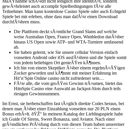
MaÃŸnahme schÃ¼tzt nicht lediglich Ihre IdentitÃ¤t, sondern
gewÃ¤hrleistet auch accomplir Spielbedingungen fÃ¼r alle
Teilnehmer. Man kann kostenlose Casino Spiele oder auch Echtgeld
Spiele bei mir erleben, ohne dass man dafÃ¼r einen Download
durchfÃ¼hren muss.
Die Plattform deckt sÃ¤mtliche Grand Slams auf welche
weise Australian Open, France Open, Wimbledon darÃ¼ber
hinaus US Open sowie ATP- und WTA-Turniere umfassend
ab.
Sie haben gelernt, wie Sie unsere cellular Version einfach
vonseiten Android oder iOS ausfÃ¼hren und die Spiele somit
von jedem beliebigen Ort genieÃŸen kÃ¶nnen.
Ich bin von einem Skeptiker Ã¼ber einem regelmÃ¤ÃŸigen
Zocker geworden und kÃ¶nnte mit meiner Erfahrung im
Hit’n’Spin Online casino nicht zufriedener sein…
FÃ¼r alle, die vom groÃŸen Gewinn trÃ¤umen, bietet das
HitnSpin Casino eine Auswahl an Jackpot-Slots durch teils
riesigen Gewinnsummen.
Im Ernst, sie herbeischaffen fast tÃ¤glich direkte Codes heraus, bei
denen man Ã¼ber einer Einzahlung vonseiten nur 20 PLN einen
Bonus erhÃ¤lt. ðŸŽ° In meinem Katalog der Lieblingsspiele habe
ich Guide Of Sirens, Sweet Bonanza, und Aviator. Nach einer
grÃ¼ndlichen PrÃ¼fung durch von diesen Team haben unsereiner