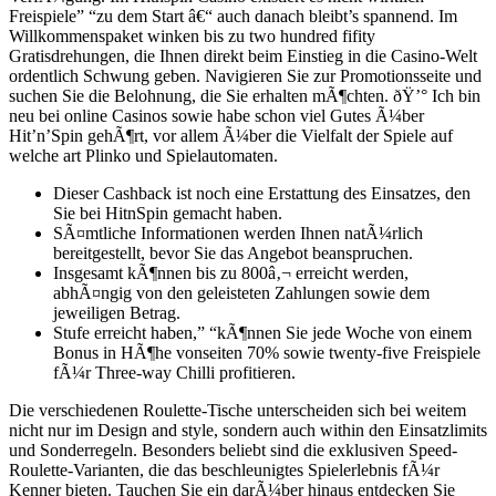
Freispiele” “zu dem Start â€“ auch danach bleibt’s spannend. Im
Willkommenspaket winken bis zu two hundred fifity
Gratisdrehungen, die Ihnen direkt beim Einstieg in die Casino-Welt
ordentlich Schwung geben. Navigieren Sie zur Promotionsseite und
suchen Sie die Belohnung, die Sie erhalten mÃ¶chten. ðŸ’° Ich bin
neu bei online Casinos sowie habe schon viel Gutes Ã¼ber
Hit’n’Spin gehÃ¶rt, vor allem Ã¼ber die Vielfalt der Spiele auf
welche art Plinko und Spielautomaten.
Dieser Cashback ist noch eine Erstattung des Einsatzes, den
Sie bei HitnSpin gemacht haben.
SÃ¤mtliche Informationen werden Ihnen natÃ¼rlich
bereitgestellt, bevor Sie das Angebot beanspruchen.
Insgesamt kÃ¶nnen bis zu 800â‚¬ erreicht werden,
abhÃ¤ngig von den geleisteten Zahlungen sowie dem
jeweiligen Betrag.
Stufe erreicht haben,” “kÃ¶nnen Sie jede Woche von einem
Bonus in HÃ¶he vonseiten 70% sowie twenty-five Freispiele
fÃ¼r Three-way Chilli profitieren.
Die verschiedenen Roulette-Tische unterscheiden sich bei weitem
nicht nur im Design and style, sondern auch within den Einsatzlimits
und Sonderregeln. Besonders beliebt sind die exklusiven Speed-
Roulette-Varianten, die das beschleunigtes Spielerlebnis fÃ¼r
Kenner bieten. Tauchen Sie ein darÃ¼ber hinaus entdecken Sie