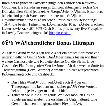
Ihren persÃ¶nlichen Favoriten junge den zahlreichen Roulette-
Optionen. Die Ranglisten sein in Echtzeit aktualisiert, sodass Sie
Den aktuellen Stand jederzeit Ã¼berprÃ¼fen kÃ¶nnen. Besonders
beliebt sind perish Wochenendturniere mit erhÃ¶hten
Gewinnsummen und zusÃ¤tzlichen Freispielen als Belohnung”
“fÃ¼r die besten Teilnehmer. LÃ¤cherliche 10 â‚¬ rÃ¼berwachsen
lassen sowie zack â€“ 70% Cash-Bonus plus twenty five Freispiele
in Lovely Bonanza eingesackt!
hit spin casino
ðŸ’¥ WÃ¶chentlicher Bonus Hitnspin
Aus dem Grund verfÃ¼gen wir Ã¼ber ein breites Sortiment von
unterschiedliche Online Slots. DarÃ¼ber hinaus bieten wir Ihnen
weitere Casinospiele wie Roulette ebenso Co, die Sie im Live
Casino der Plattform genieÃŸen kÃ¶nnen. Ab der zweiten Stufe im
Treueprogramm (Level Warrior) Â­erhalten Spieler wÃ¶chentlich
PrÃ¤mienangebote und Cashback.
Das Hitâ€™nâ€™Spin verfÃ¼gt auch Ã¼ber ein
Treueprogramm, bei dem man sicher grÃ¶ÃŸere Vorteile
bekommt, je lÃ¤nger male dabei bleibt.
Tauchen Sie in die aufregende Welt der mobilen Casino
Spiele ein und erleben Sie erstklassige Unterhaltung, tolle
Gewinnchancen und grenzenlose FlexibilitÃ¤t.