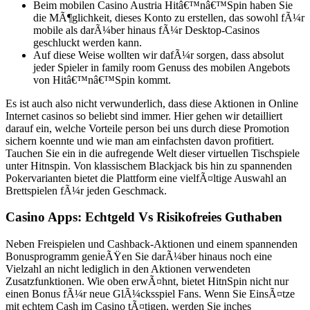
Beim mobilen Casino Austria Hitâ€™nâ€™Spin haben Sie
die MÃ¶glichkeit, dieses Konto zu erstellen, das sowohl fÃ¼r
mobile als darÃ¼ber hinaus fÃ¼r Desktop-Casinos
geschluckt werden kann.
Auf diese Weise wollten wir dafÃ¼r sorgen, dass absolut
jeder Spieler in family room Genuss des mobilen Angebots
von Hitâ€™nâ€™Spin kommt.
Es ist auch also nicht verwunderlich, dass diese Aktionen in Online
Internet casinos so beliebt sind immer. Hier gehen wir detailliert
darauf ein, welche Vorteile person bei uns durch diese Promotion
sichern koennte und wie man am einfachsten davon profitiert.
Tauchen Sie ein in die aufregende Welt dieser virtuellen Tischspiele
unter Hitnspin. Von klassischem Blackjack bis hin zu spannenden
Pokervarianten bietet die Plattform eine vielfÃ¤ltige Auswahl an
Brettspielen fÃ¼r jeden Geschmack.
Casino Apps: Echtgeld Vs Risikofreies Guthaben
Neben Freispielen und Cashback-Aktionen und einem spannenden
Bonusprogramm genieÃŸen Sie darÃ¼ber hinaus noch eine
Vielzahl an nicht lediglich in den Aktionen verwendeten
Zusatzfunktionen. Wie oben erwÃ¤hnt, bietet HitnSpin nicht nur
einen Bonus fÃ¼r neue GlÃ¼cksspiel Fans. Wenn Sie EinsÃ¤tze
mit echtem Cash im Casino tÃ¤tigen, werden Sie inches