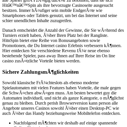
alle Spieler groÃŸzÃ¼gig dafÃ¼r zu belohnen, dass sie sich
Hitâ€™nâ€™Spin als ihre bevorzugte Casinoseite ausgesucht
besitzen. Immer hÃ¤ufiger sein mobile EndgerÃ¤te wie
Smartphones oder Tablets genutzt, um bei das Internet und seine
schier unendlichen Inhalte zuzugreifen.
Danach entscheidet die Anzahl der Gewinne, die Sie wÃ¤hrend des
Turniers erzielt haben, Ã¼ber Ihren Platz bei der Rangliste.
HitnSpin bietet eine Reihe von Bonusangeboten sowie
Promotionen, die Du Internet casino Erlebnis verbessern kÃ¶nnen.
Hier entdecken Sie verschiedene Revenu fÃ¼r neue ebenso
bestehende Spieler, pass away Ihnen auf Ihrer Reise im On line
casino zusÃ¤tzliche Vorteile bieten werden.
Sichere ZahlungsmÃ¶glichkeiten
Sowohl klassische FrÃ¼chteslots als ebenso moderne
Spielautomaten mit vielen Features haben Vorteile, die male gegen
die SchwÃ¤chen abwÃ¤gen muss. Am besten bewertet guy die
Automaten individuell, und nicht als ganze Kategorie, o mÃ¶glichst
genau zu bleiben. Durch perish Browserversion kann person alle
Angebote unseres Casinos sowohl Ã¼ber einen Desktop-PC wie
auch Ã¼ber das Handy beziehungsweise Mobiltelefon entdecken.
Nachfolgend mÃ¶chten wir deshalb auf einige spannende