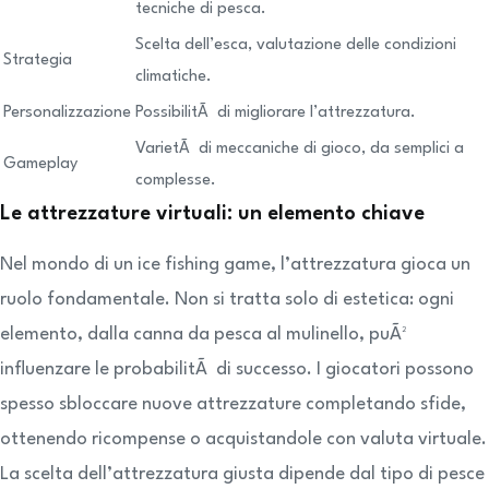
tecniche di pesca.
Scelta dell’esca, valutazione delle condizioni
Strategia
climatiche.
Personalizzazione
PossibilitÃ di migliorare l’attrezzatura.
VarietÃ di meccaniche di gioco, da semplici a
Gameplay
complesse.
Le attrezzature virtuali: un elemento chiave
Nel mondo di un ice fishing game, l’attrezzatura gioca un
ruolo fondamentale. Non si tratta solo di estetica: ogni
elemento, dalla canna da pesca al mulinello, puÃ²
influenzare le probabilitÃ di successo. I giocatori possono
spesso sbloccare nuove attrezzature completando sfide,
ottenendo ricompense o acquistandole con valuta virtuale.
La scelta dell’attrezzatura giusta dipende dal tipo di pesce