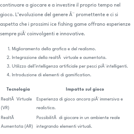
continuare a giocare e a investire il proprio tempo nel
gioco. L’evoluzione del genere Ã¨ promettente e ci si
aspetta che i prossimi ice fishing game offrano esperienze
sempre piÃ¹ coinvolgenti e innovative.
Miglioramento della grafica e del realismo.
Integrazione della realtÃ virtuale e aumentata.
Utilizzo dell’intelligenza artificiale per pesci piÃ¹ intelligenti.
Introduzione di elementi di gamification.
Tecnologia
Impatto sul gioco
RealtÃ Virtuale
Esperienza di gioco ancora piÃ¹ immersiva e
(VR)
realistica.
RealtÃ
PossibilitÃ di giocare in un ambiente reale
Aumentata (AR)
integrando elementi virtuali.