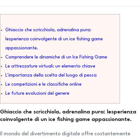
Ghiaccio che scricchiola, adrenalina pura:
lesperienza coinvolgente di un ice fishing game
appassionante.
Comprendere le dinamiche di un Ice Fishing Game
Le attrezzature virtuali: un elemento chiave
L’importanza della scelta del luogo di pesca
Le competizioni e le classifiche online
Le future evoluzioni del genere
Ghiaccio che scricchiola, adrenalina pura: lesperienza
coinvolgente di un ice fishing game appassionante.
Il mondo del divertimento digitale offre costantemente