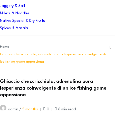
Jaggery & Salt
Millets & Noodles
Native Special & Dry Fruits
Spices & Masala
Home
Ghiaccio che scricchiola, adrenalina pura lesperienza coinvolgente di un
ice fishing game appassiona
Ghiaccio che scricchiola, adrenalina pura
lesperienza coinvolgente di un ice fishing game
appassiona
admin /
5 months
0
6 min read