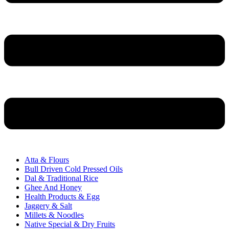
Atta & Flours
Bull Driven Cold Pressed Oils
Dal & Traditional Rice
Ghee And Honey
Health Products & Egg
Jaggery & Salt
Millets & Noodles
Native Special & Dry Fruits