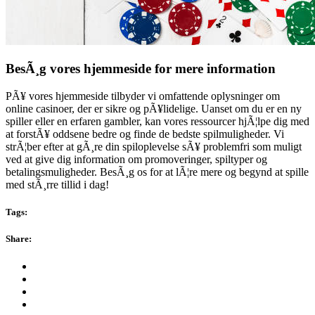
BesÃ¸g vores hjemmeside for mere information
PÃ¥ vores hjemmeside tilbyder vi omfattende oplysninger om
online casinoer, der er sikre og pÃ¥lidelige. Uanset om du er en ny
spiller eller en erfaren gambler, kan vores ressourcer hjÃ¦lpe dig med
at forstÃ¥ oddsene bedre og finde de bedste spilmuligheder. Vi
strÃ¦ber efter at gÃ¸re din spiloplevelse sÃ¥ problemfri som muligt
ved at give dig information om promoveringer, spiltyper og
betalingsmuligheder. BesÃ¸g os for at lÃ¦re mere og begynd at spille
med stÃ¸rre tillid i dag!
Tags:
Share: