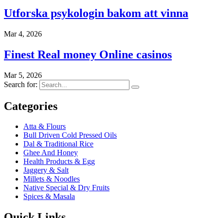
Utforska psykologin bakom att vinna
Mar 4, 2026
Finest Real money Online casinos
Mar 5, 2026
Search for:
Categories
Atta & Flours
Bull Driven Cold Pressed Oils
Dal & Traditional Rice
Ghee And Honey
Health Products & Egg
Jaggery & Salt
Millets & Noodles
Native Special & Dry Fruits
Spices & Masala
Quick Links