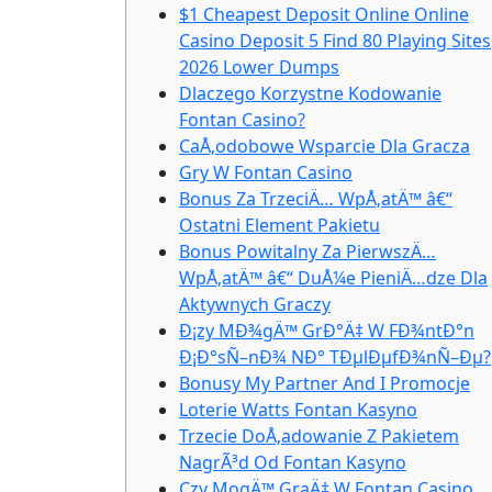
$1 Cheapest Deposit Online Online
Casino Deposit 5 Find 80 Playing Sites
2026 Lower Dumps
Dlaczego Korzystne Kodowanie
Fontan Casino?
CaÅ‚odobowe Wsparcie Dla Gracza
Gry W Fontan Casino
Bonus Za TrzeciÄ… WpÅ‚atÄ™ â€“
Ostatni Element Pakietu
Bonus Powitalny Za PierwszÄ…
WpÅ‚atÄ™ â€“ DuÅ¼e PieniÄ…dze Dla
Aktywnych Graczy
Ð¡zy MÐ¾gÄ™ GrÐ°Ä‡ W FÐ¾ntÐ°n
Ð¡Ð°sÑ–nÐ¾ NÐ° TÐµlÐµfÐ¾nÑ–Ðµ?
Bonusy My Partner And I Promocje
Loterie Watts Fontan Kasyno
Trzecie DoÅ‚adowanie Z Pakietem
NagrÃ³d Od Fontan Kasyno
Czy MogÄ™ GraÄ‡ W Fontan Casino