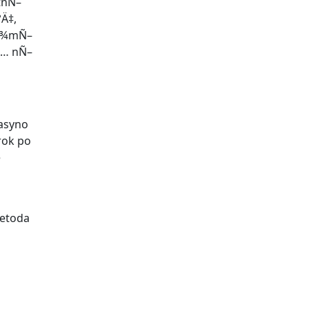
tnÑ–
Ä‡,
Ð¾mÑ–
Ä… nÑ–
kasyno
rok po
e
metoda