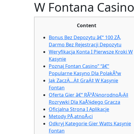
W Fontana Casino
Content
Bonus Bez Depozytu â€“ 100 ZÅ‚
Darmo Bez Rejestracji Depozytu
Weryfikacja Konta I Pierwsze Kroki W
Kasynie
Poznaj Fontan Casino” “â€”
Popularne Kasyno Dla PolakÃ³w
Jak ZaczÄ…Ä‡ GraÄ‡ W Kasynie
Fontan
Oferta Gier â€“ RÃ³Å¼norodnoÅ›Ä‡
Rozrywki Dla KaÅ¼dego Gracza
Oficjalna Strona I Aplikacje
Metody PÅ‚atnoÅ›ci
Odkryj Kategorie Gier Watts Kasynie
Fontan