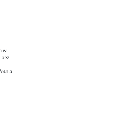
a w
y bez
³Å¼nia
o