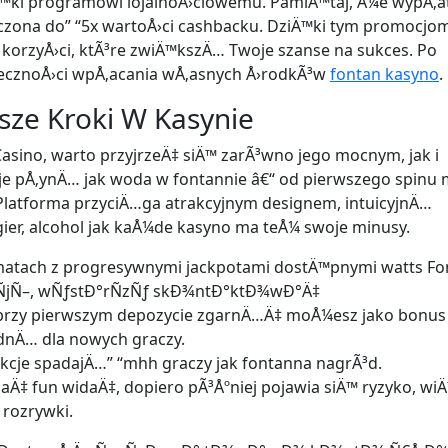
™ki programowi lojalnoÅ›ciowemu. PamiÄ™taj, Å¼e wypÅ‚a
zona do” “5x wartoÅ›ci cashbacku. DziÄ™ki tym promocjo
orzyÅ›ci, ktÃ³re zwiÄ™kszÄ… Twoje szanse na sukces. Po
iecznoÅ›ci wpÅ‚acania wÅ‚asnych Å›rodkÃ³w
fontan kasyno
.
wsze Kroki W Kasynie
 Casino, warto przyjrzeÄ‡ siÄ™ zarÃ³wno jego mocnym, jak i
je pÅ‚ynÄ… jak woda w fontannie â€“ od pierwszego spinu
Platforma przyciÄ…ga atrakcyjnym designem, intuicyjnÄ…
er, alcohol jak kaÅ¼de kasyno ma teÅ¼ swoje minusy.
atach z progresywnymi jackpotami dostÄ™pnymi watts Fo
kÑjÑ–, wÑƒstÐ°rÑzÑƒ skÐ¾ntÐ°ktÐ¾wÐ°Ä‡
 przy pierwszym depozycie zgarnÄ…Ä‡ moÅ¼esz jako bonus
dnÄ… dla nowych graczy.
unkcje spadajÄ…” “mhh graczy jak fontanna nagrÃ³d.
aÄ‡ fun widaÄ‡, dopiero pÃ³Åºniej pojawia siÄ™ ryzyko, wi
 rozrywki.