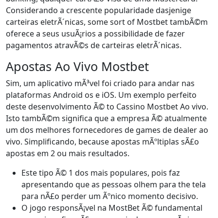
Considerando a crescente popularidade dasjenige
carteiras eletrÃ´nicas, some sort of Mostbet tambÃ©m
oferece a seus usuÃ¡rios a possibilidade de fazer
pagamentos atravÃ©s de carteiras eletrÃ´nicas.
Apostas Ao Vivo Mostbet
Sim, um aplicativo mÃ³vel foi criado para andar nas
plataformas Android os e iOS. Um exemplo perfeito
deste desenvolvimento Ã© to Cassino Mostbet Ao vivo.
Isto tambÃ©m significa que a empresa Ã© atualmente
um dos melhores fornecedores de games de dealer ao
vivo. Simplificando, because apostas mÃºltiplas sÃ£o
apostas em 2 ou mais resultados.
Este tipo Ã© 1 dos mais populares, pois faz
apresentando que as pessoas olhem para the tela
para nÃ£o perder um Ãºnico momento decisivo.
O jogo responsÃ¡vel na MostBet Ã© fundamental