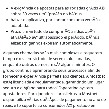
A exigÃªncia de apostas para as rodadas grÃ¡tis Ã©
sobre 30 vezes um” “preÃ§o do bÃ´nus.
baixar o aplicativo, por contar com uma versÃ£o
adaptada.
Prazo em virtude de cumprir Ã© 35 dias apÃ³s
ativaÃ§Ã£o â€“ ultrapassado el perÃ­odo, bÃ³nus
elizabeth ganhos expiram automaticamente.
Algumas chamadas sÃ£o mais complexas e requerem
tempo extra em virtude de serem solucionadas,
enquanto outras demoram sÃ³ alguns minutos. O
grupo continua aprimorando seus processos afin de
fornecer a experiÃªncia perfeita aos clientes. A Mostbet
estÃ¡ licenciada e regulamentada, garantindo um lugar
seguro e diÃ¡fano para todos” “operating-system
apostadores. Para jogadores brasileiros, a Mostbet
disponibiliza vÃ¡rias opÃ§Ãµes de pagamento no ano de
reais, e to suporte ao consumidor Ã© prestado em