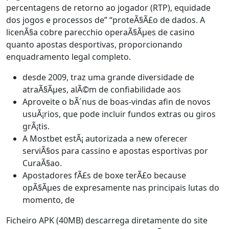
percentagens de retorno ao jogador (RTP), equidade
dos jogos e processos de” “proteÃ§Ã£o de dados. A
licenÃ§a cobre parecchio operaÃ§Ãµes de casino
quanto apostas desportivas, proporcionando
enquadramento legal completo.
desde 2009, traz uma grande diversidade de
atraÃ§Ãµes, alÃ©m de confiabilidade aos
Aproveite o bÃ´nus de boas-vindas afin de novos
usuÃ¡rios, que pode incluir fundos extras ou giros
grÃ¡tis.
A Mostbet estÃ¡ autorizada a new oferecer
serviÃ§os para cassino e apostas esportivas por
CuraÃ§ao.
Apostadores fÃ£s de boxe terÃ£o because
opÃ§Ãµes de expresamente nas principais lutas do
momento, de
Ficheiro APK (40MB) descarrega diretamente do site