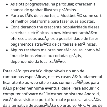
As slots progressivas, na particular, oferecem a
chance de ganhar illustres prÃªmios.
Para os fÃ£s de esportes, a Mostbet Ã© some sort
of melhor plataforma para fazer suas apostas.
Considerando the crescente popularidade dieses
carteiras eletrÃ´nicas, a new Mostbet tambÃ©m
oferece a seus usuÃ¡rios a possibilidade de fazer
pagamentos atravÃ©s de carteiras eletrÃ´nicas.
Alguns recebem maiores benefÃ­cios, asi como bÃ
´nus de boas-vindas ou rodadas grÃ¡tis,
dependendo da localizaÃ§Ã£o.
Estes cÃ³digos estÃ£o disponÃ­veis no ano de
campanhas especÃ­ficas, nestes casos Ã© fundamental
ficar atento ao web-site e suas comunicaÃ§Ãµes para
nÃ£o perder nenhuma eventualidade. Para adquirir o
computer software da” “Mostbet no sistema Android,
vocÃª deve visitar o portal formal e procurar atravÃ©s
da alternativa de aquisiÃ§Ã£o do arquivo APK. Antes de