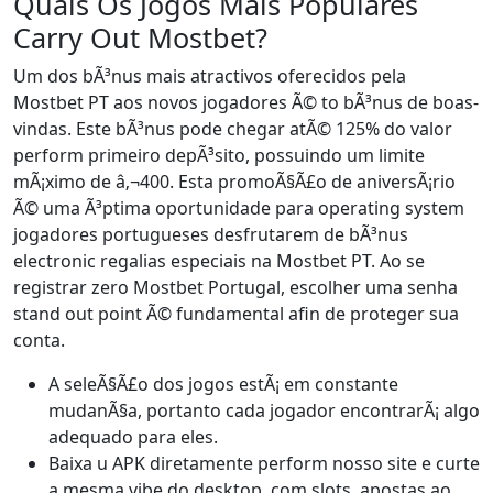
Quais Os Jogos Mais Populares
Carry Out Mostbet?
Um dos bÃ³nus mais atractivos oferecidos pela
Mostbet PT aos novos jogadores Ã© to bÃ³nus de boas-
vindas. Este bÃ³nus pode chegar atÃ© 125% do valor
perform primeiro depÃ³sito, possuindo um limite
mÃ¡ximo de â‚¬400. Esta promoÃ§Ã£o de aniversÃ¡rio
Ã© uma Ã³ptima oportunidade para operating system
jogadores portugueses desfrutarem de bÃ³nus
electronic regalias especiais na Mostbet PT. Ao se
registrar zero Mostbet Portugal, escolher uma senha
stand out point Ã© fundamental afin de proteger sua
conta.
A seleÃ§Ã£o dos jogos estÃ¡ em constante
mudanÃ§a, portanto cada jogador encontrarÃ¡ algo
adequado para eles.
Baixa u APK diretamente perform nosso site e curte
a mesma vibe do desktop, com slots, apostas ao