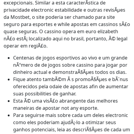
excepcionais. Similar a esta caracterÃ­stica de
privacidade electronic estabilidade e outras revisÃµes
da Mostbet, o site poderia ser chamado para site
seguro para esportes e while apostas em cassinos sÃ£o
quase seguras. O cassino opera em euro elizabeth
nÃ£o estÃ¡ localizado aqui no brasil, portanto, Ã© legal
operar em regiÃ£o.
Centenas de jogos esportivos ao vivo e um grande
nÃºmero de de jogos sobre cassino para jogar por
dinheiro actual e demonstraÃ§Ãµes todos os dias.
Fique atento tambÃ©m Ã s promoÃ§Ãµes e bÃ´nus
oferecidos pela odaie de apostas afin de aumentar
suas possibilities de ganhar.
Esta Ã© uma visÃ£o abrangente das melhores
maneiras de apostar not any esporte.
Para seguirse mais sobre cada um deles electronic
como eles poderiam ajudÃ¡-lo a otimizar seus
ganhos potenciais, leia as descriÃ§Ãµes de cada um