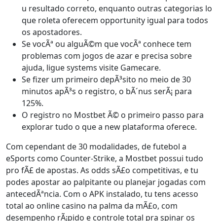
u resultado correto, enquanto outras categorias lo
que roleta oferecem opportunity igual para todos
os apostadores.
Se vocÃª ou alguÃ©m que vocÃª conhece tem
problemas com jogos de azar e precisa sobre
ajuda, ligue systems visite Gamecare.
Se fizer um primeiro depÃ³sito no meio de 30
minutos apÃ³s o registro, o bÃ´nus serÃ¡ para
125%.
O registro no Mostbet Ã© o primeiro passo para
explorar tudo o que a new plataforma oferece.
Com cependant de 30 modalidades, de futebol a
eSports como Counter-Strike, a Mostbet possui tudo
pro fÃ£ de apostas. As odds sÃ£o competitivas, e tu
podes apostar ao palpitante ou planejar jogadas com
antecedÃªncia. Com o APK instalado, tu tens acesso
total ao online casino na palma da mÃ£o, com
desempenho rÃ¡pido e controle total pra spinar os