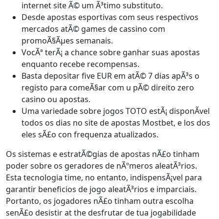
internet site Ã© um Ã³timo substituto.
Desde apostas esportivas com seus respectivos
mercados atÃ© games de cassino com
promoÃ§Ãµes semanais.
VocÃª terÃ¡ a chance sobre ganhar suas apostas
enquanto recebe recompensas.
Basta depositar five EUR em atÃ© 7 dias apÃ³s o
registo para comeÃ§ar com u pÃ© direito zero
casino ou apostas.
Uma variedade sobre jogos TOTO estÃ¡ disponÃ­vel
todos os dias no site de apostas Mostbet, e los dos
eles sÃ£o con frequenza atualizados.
Os sistemas e estratÃ©gias de apostas nÃ£o tinham
poder sobre os geradores de nÃºmeros aleatÃ³rios.
Esta tecnologia time, no entanto, indispensÃ¡vel para
garantir beneficios de jogo aleatÃ³rios e imparciais.
Portanto, os jogadores nÃ£o tinham outra escolha
senÃ£o desistir at the desfrutar de tua jogabilidade