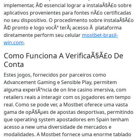
implementar, Ã© essencial lograr a instalaÃ§Ã£o sobre
aplicativos provenientes para fontes nÃ£o certificadas
no seu dispositivo. O procedimento sobre instalaÃ§Ã£o
Ã© pronto e logo vocÃª terÃ¡ acesso Ã plataforma
diretamente perform seu celular
mostbet-brasil-
win.com
.
Como Funciona A VerificaÃ§Ã£o De
Conta
Estes jogos, fornecidos por parceiros como
Advancement Gaming e Sensible Play, permitem
alguma experiÃªncia de on line casino imersiva, com
retailers reais a interagir com os jogadores em tempo
real. Como se pode ver, a Mostbet oferece uma vasta
gama de opÃ§Ãµes de apostas desportivas, permitindo
que operating system apostadores em Spain tenham
acesso a new uma diversidade de mercados e
modalidades. A Mostbet fornece uma enorme tablado