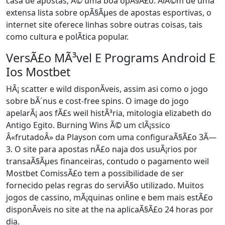
casa de apostas, Ã© uma boa opÃ§Ã£o. AlÃ©m de uma
extensa lista sobre opÃ§Ãµes de apostas esportivas, o
internet site oferece linhas sobre outras coisas, tais
como cultura e polÃ­tica popular.
VersÃ£o MÃ³vel E Programs Android E
Ios Mostbet
HÃ¡ scatter e wild disponÃ­veis, assim asi como o jogo
sobre bÃ´nus e cost-free spins. O image do jogo
apelarÃ¡ aos fÃ£s weil histÃ³ria, mitologia elizabeth do
Antigo Egito. Burning Wins Ã© um clÃ¡ssico
Â«frutadoÂ» da Playson com uma configuraÃ§Ã£o 3Ã—
3. O site para apostas nÃ£o naja dos usuÃ¡rios por
transaÃ§Ãµes financeiras, contudo o pagamento weil
Mostbet ComissÃ£o tem a possibilidade de ser
fornecido pelas regras do serviÃ§o utilizado. Muitos
jogos de cassino, mÃ¡quinas online e bem mais estÃ£o
disponÃ­veis no site at the na aplicaÃ§Ã£o 24 horas por
dia.