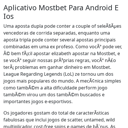
Aplicativo Mostbet Para Android E
Ios
Uma aposta dupla pode conter a couple of seleÃ§Ãµes
vencedoras de corrida separadas, enquanto uma
aposta tripla pode conter several apostas principais
combinadas em uma ex profeso. Como vocÃª pode ver,
Ã© bem fÃ¡cil apostar elizabeth apostar na Mostbet, e
se vocÃª seguir nossas prÃ³prias regras, vocÃª nÃ£o
terÃ¡ problemas em ganhar dinheiro em Mostbet.
League Regarding Legends (LoL) ze tornou um dos
jogos mais populares do mundo. A mecÃ¢nica simples
como tambÃ©m a alta dificuldade perform jogo
tambÃ©m virou um dos tambÃ©m buscados e
importantes jogos e-esportivos.
Os jogadores gostam do total de caracterÃ­sticas
fabulosas que inclui jogos de scatter, untamed, wild
multiplicador, cost-free spins e games de bÃ´nus. As