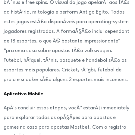
bÃ´nus e free spins. O visual do jogo apelarÃ¡ aos fÃ£s
da histÃ³ria, mitologia e perform Antigo Egito. Todos
estes jogos estÃ£o disponÃ­veis para operating-system
jogadores registrados. A formaÃ§Ã£o inclui cependant
de 18 esportes, o que Ã© bastante impressionante”
“pra uma casa sobre apostas tÃ£o volkswagen.
Futebol, hÃ³quei, tÃªnis, basquete e handebol sÃ£o os
esportes mais populares. Cricket, rÃºgbi, futebol de
praia e snooker sÃ£o alguns 2 esportes mais incomuns.
Aplicativo Mobile
ApÃ³s concluir essas etapas, vocÃª estarÃ¡ immediately
para explorar todas as opÃ§Ãµes para apostas e
games na casa para apostas Mostbet. Com o registro