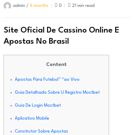
admin /
6 months
0
21 min read
Site Oficial De Cassino Online E
Apostas No Brasil
Content
Apostas Para Futebol” “ao Vivo
Guia Detalhado Sobre U Registro Mostbet
Guia De Login Mostbet
Aplicativo Mobile
Construtor Sobre Apostas