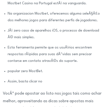
Mostbet Casino na Portugal estÃ¡ na vanguarda.
Na organizacion Mostbet, oferecemos alguma seleÃ§Ã£o
dos melhores jogos para diferentes perfis de jogadores.
JÃ¡ zero caso de aparelhos iOS, o processo de download
Ã© mais simples.
Esta ferramenta permite que os usuÃ¡rios encontrem
respostas rÃ¡pidas para suas dÃºvidas sem precisar
contarse em contato atravÃ©s do suporte.
popular zero MostBet.
Assim, basta clicar no
VocÃª pode apostar ao listo nos jogos tais como achar
melhor, aproveitando as dicas sobre apostas mais