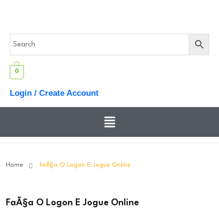
0
Login / Create Account
Home
FaÃ§a O Logon E Jogue Online
FaÃ§a O Logon E Jogue Online