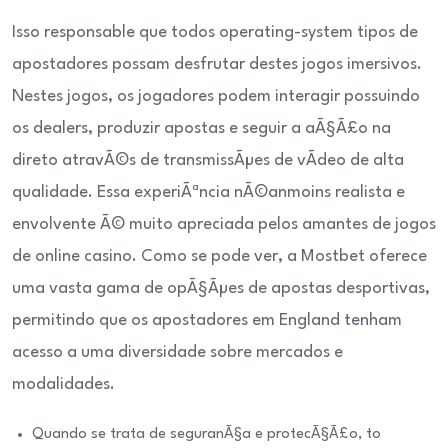
Isso responsable que todos operating-system tipos de
apostadores possam desfrutar destes jogos imersivos.
Nestes jogos, os jogadores podem interagir possuindo
os dealers, produzir apostas e seguir a aÃ§Ã£o na
direto atravÃ©s de transmissÃµes de vÃ­deo de alta
qualidade. Essa experiÃªncia nÃ©anmoins realista e
envolvente Ã© muito apreciada pelos amantes de jogos
de online casino. Como se pode ver, a Mostbet oferece
uma vasta gama de opÃ§Ãµes de apostas desportivas,
permitindo que os apostadores em England tenham
acesso a uma diversidade sobre mercados e
modalidades.
Quando se trata de seguranÃ§a e protecÃ§Ã£o, to