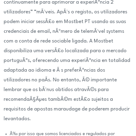
continuamente para aprimorar a experiÃªncia 2
utilizadores” “mÃ³veis. ApÃ³s o registo, os utilizadores
podem iniciar sessÃ£o em Mostbet PT usando as suas
credenciais de email, nÃºmero de telemÃ³vel systems
com a conta de rede sociable ligada. A Mostbet
disponibiliza uma versÃ£o localizada para o mercado
portuguÃªs, oferecendo uma experiÃªncia en totalidad
adaptada ao idioma e Ã s preferÃªncias dos
utilizadores no paÃ­s. No entanto, Ã© importante
lembrar que os bÃ³nus obtidos atravÃ©s para
recomendaÃ§Ãµes tambÃ©m estÃ£o sujeitos a
requisitos de apostas maraudage de poderem producir
levantados.
Ã‰ por isso que somos licenciados e regulados por