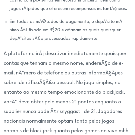
casino com prÃ©mios em recurso financeiro, bem como
jogos rÃ¡pidos que oferecem recompensas instantÃ¢neas.
Em todos os mÃ©todos de pagamento, u depÃ³sito mÃ­
nimo Ã© fixado em R$20 e afirmam os quais quaisquer
depÃ³sitos sÃ£o processados rapidamente.
A plataforma irÃ¡ desativar imediatamente quaisquer
contas que tenham o mesmo nome, endereÃ§o de e-
mail, nÃºmero de telefone ou outras informaÃ§Ãµes
sobre identificaÃ§Ã£o pessoal. No jogo simples, no
entanto ao mesmo tempo emocionante do blackjack,
vocÃª deve obter pelo menos 21 pontos enquanto o
supplier nunca pode Ã¤r snyggast i de 21. Jogadores
nacionais normalmente optam tanto pelos jogos
normais de black jack quanto pelos games ao vivo mhh