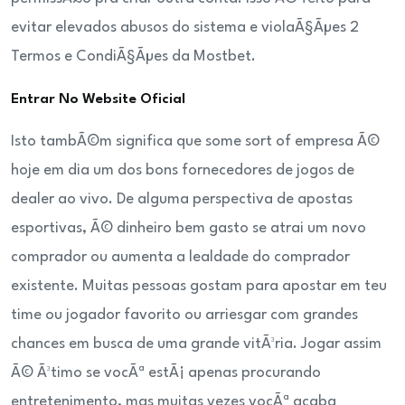
evitar elevados abusos do sistema e violaÃ§Ãµes 2
Termos e CondiÃ§Ãµes da Mostbet.
Entrar No Website Oficial
Isto tambÃ©m significa que some sort of empresa Ã©
hoje em dia um dos bons fornecedores de jogos de
dealer ao vivo. De alguma perspectiva de apostas
esportivas, Ã© dinheiro bem gasto se atrai um novo
comprador ou aumenta a lealdade do comprador
existente. Muitas pessoas gostam para apostar em teu
time ou jogador favorito ou arriesgar com grandes
chances em busca de uma grande vitÃ³ria. Jogar assim
Ã© Ã³timo se vocÃª estÃ¡ apenas procurando
entretenimento, mas muitas vezes vocÃª acaba