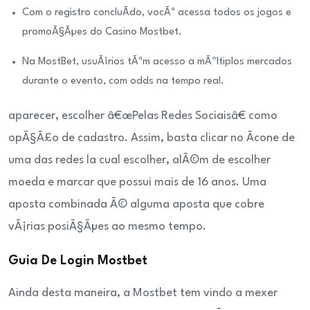
Com o registro concluÃ­do, vocÃª acessa todos os jogos e
promoÃ§Ãµes do Casino Mostbet.
Na MostBet, usuÃ¡rios tÃªm acesso a mÃºltiplos mercados
durante o evento, com odds na tempo real.
aparecer, escolher â€œPelas Redes Sociaisâ€ como
opÃ§Ã£o de cadastro. Assim, basta clicar no Ã­cone de
uma das redes la cual escolher, alÃ©m de escolher
moeda e marcar que possui mais de 16 anos. Uma
aposta combinada Ã© alguma aposta que cobre
vÃ¡rias posiÃ§Ãµes ao mesmo tempo.
Guia De Login Mostbet
Ainda desta maneira, a Mostbet tem vindo a mexer