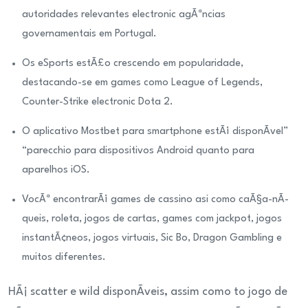
autoridades relevantes electronic agÃªncias
governamentais em Portugal.
Os eSports estÃ£o crescendo em popularidade,
destacando-se em games como League of Legends,
Counter-Strike electronic Dota 2.
O aplicativo Mostbet para smartphone estÃ¡ disponÃ­vel”
“parecchio para dispositivos Android quanto para
aparelhos iOS.
VocÃª encontrarÃ¡ games de cassino asi como caÃ§a-nÃ­
queis, roleta, jogos de cartas, games com jackpot, jogos
instantÃ¢neos, jogos virtuais, Sic Bo, Dragon Gambling e
muitos diferentes.
HÃ¡ scatter e wild disponÃ­veis, assim como to jogo de