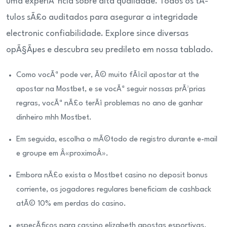
uma experiÃªncia sobre alta qualidade. Todos os tÃ­
tulos sÃ£o auditados para asegurar a integridade
electronic confiabilidade. Explore since diversas
opÃ§Ãµes e descubra seu predileto em nossa tablado.
Como vocÃª pode ver, Ã© muito fÃ¡cil apostar at the
apostar na Mostbet, e se vocÃª seguir nossas prÃ³prias
regras, vocÃª nÃ£o terÃ¡ problemas no ano de ganhar
dinheiro mhh Mostbet.
Em seguida, escolha o mÃ©todo de registro durante e-mail
e groupe em Â«proximoÂ».
Embora nÃ£o exista o Mostbet casino no deposit bonus
corriente, os jogadores regulares beneficiam de cashback
atÃ© 10% em perdas do casino.
especÃ­ficos para cassino elizabeth apostas esportivas.