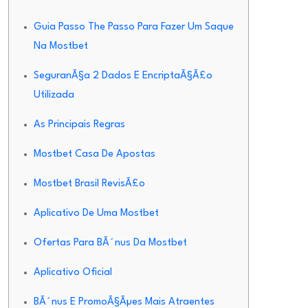
Guia Passo The Passo Para Fazer Um Saque
Na Mostbet
SeguranÃ§a 2 Dados E EncriptaÃ§Ã£o
Utilizada
As Principais Regras
Mostbet Casa De Apostas
Mostbet Brasil RevisÃ£o
Aplicativo De Uma Mostbet
Ofertas Para BÃ´nus Da Mostbet
Aplicativo Oficial
BÃ´nus E PromoÃ§Ãµes Mais Atraentes