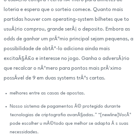
loteria e espera que o sorteio comece. Quanto mais
partidas houver com operating-system bilhetes que to
usuÃ¡rio comprou, grande serÃ¡ o deposito. Embora as
odds de ganhar um prÃªmio principal sejam pequenas, a
possibilidade de obtÃª-lo adiciona ainda mais
excitaÃ§Ã£o e interesse no jogo. Ganha o adversÃ¡rio
que recalcar o nÃºmero para pontos mais prÃ³ximo
possÃ­vel de 9 em duas systems trÃªs cartas.
melhores entre as casas de apostas.
Nosso sistema de pagamentos Ã© protegido durante
tecnologias de criptografia avanÃ§adas.” “[newline]VocÃª
pode escolher u mÃ©todo que melhor se adapta Ã s suas
necessidades.