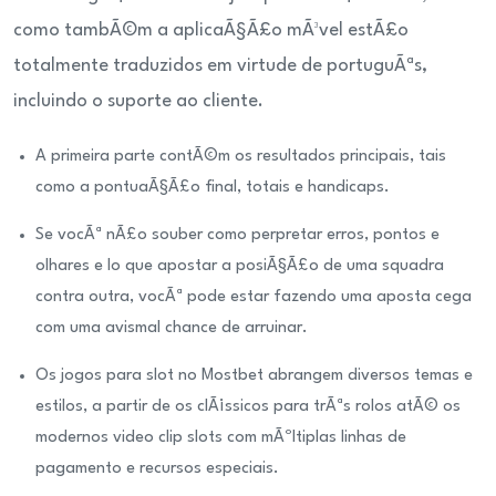
como tambÃ©m a aplicaÃ§Ã£o mÃ³vel estÃ£o
totalmente traduzidos em virtude de portuguÃªs,
incluindo o suporte ao cliente.
A primeira parte contÃ©m os resultados principais, tais
como a pontuaÃ§Ã£o final, totais e handicaps.
Se vocÃª nÃ£o souber como perpretar erros, pontos e
olhares e lo que apostar a posiÃ§Ã£o de uma squadra
contra outra, vocÃª pode estar fazendo uma aposta cega
com uma avismal chance de arruinar.
Os jogos para slot no Mostbet abrangem diversos temas e
estilos, a partir de os clÃ¡ssicos para trÃªs rolos atÃ© os
modernos video clip slots com mÃºltiplas linhas de
pagamento e recursos especiais.