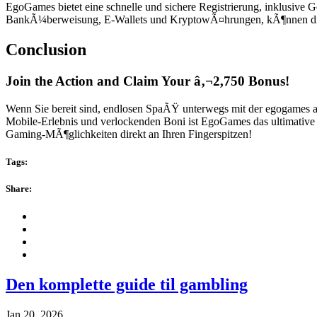
EgoGames bietet eine schnelle und sichere Registrierung, inklusiv
BankÃ¼berweisung, E-Wallets und KryptowÃ¤hrungen, kÃ¶nnen die Sp
Conclusion
Join the Action and Claim Your â‚¬2,750 Bonus!
Wenn Sie bereit sind, endlosen SpaÃŸ unterwegs mit der egogames app
Mobile-Erlebnis und verlockenden Boni ist EgoGames das ultimative Z
Gaming-MÃ¶glichkeiten direkt an Ihren Fingerspitzen!
Tags:
Share:
Den komplette guide til gambling
Jan 20, 2026