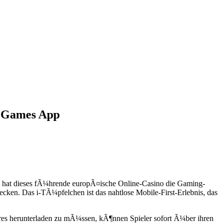
goGames App
5, hat dieses fÃ¼hrende europÃ¤ische Online-Casino die Gaming-
cken. Das i-TÃ¼pfelchen ist das nahtlose Mobile-First-Erlebnis, das
 Stores herunterladen zu mÃ¼ssen, kÃ¶nnen Spieler sofort Ã¼ber ihren