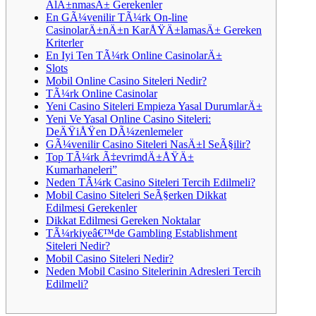
AlÄ±nmasÄ± Gerekenler
En GÃ¼venilir TÃ¼rk On-line
CasinolarÄ±nÄ±n KarÅŸÄ±lamasÄ± Gereken
Kriterler
En Iyi Ten TÃ¼rk Online CasinolarÄ±
Slots
Mobil Online Casino Siteleri Nedir?
TÃ¼rk Online Casinolar
Yeni Casino Siteleri Empieza Yasal DurumlarÄ±
Yeni Ve Yasal Online Casino Siteleri:
DeÄŸiÅŸen DÃ¼zenlemeler
GÃ¼venilir Casino Siteleri NasÄ±l SeÃ§ilir?
Top TÃ¼rk Ã‡evrimdÄ±ÅŸÄ±
Kumarhaneleri”
Neden TÃ¼rk Casino Siteleri Tercih Edilmeli?
Mobil Casino Siteleri SeÃ§erken Dikkat
Edilmesi Gerekenler
Dikkat Edilmesi Gereken Noktalar
TÃ¼rkiyeâ€™de Gambling Establishment
Siteleri Nedir?
Mobil Casino Siteleri Nedir?
Neden Mobil Casino Sitelerinin Adresleri Tercih
Edilmeli?