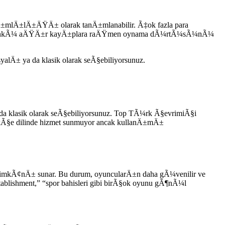
±mlÄ±lÄ±ÄŸÄ± olarak tanÄ±mlanabilir. Ã‡ok fazla para
z Ã§Ã¼nkÃ¼ aÄŸÄ±r kayÄ±plara raÄŸmen oynama dÃ¼rtÃ¼sÃ¼nÃ¼
lÄ± ya da klasik olarak seÃ§ebiliyorsunuz.
a klasik olarak seÃ§ebiliyorsunuz. Top TÃ¼rk Ã§evrimiÃ§i
¼rkÃ§e dilinde hizmet sunmuyor ancak kullanÄ±mÄ±
imkÃ¢nÄ± sunar. Bu durum, oyuncularÄ±n daha gÃ¼venilir ve
ablishment,” “spor bahisleri gibi birÃ§ok oyunu gÃ¶nÃ¼l