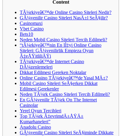
Content
TÃ¼rkiyeâ€™de Online Casino Siteleri Nedir?
GÃ¼venilir Casino Siteleri NasÄ±l SeÃ§ilir?
Casinomaxi
Vbet Casino
Bets10
Neden Mobil Casino Siteleri Tercih Edilmeli?
“tÃ¼rkiyeâ€™nin En IÌ‡yi Online Casino
Siteleri: GÃ¼venilirlik Empieza Oyun
Ã‡eÅŸitliliÄŸi
TÃ¼rkiyeâ€™de Internet Casino
DÃ¼zenlemeleri
Dikkat Edilmesi Gereken Noktalar
Online Casino TÃ¼rkiyeâ€™de Yasal MÄ±?
Mobil Casino Siteleri SeÃ§erken Dikkat
Edilmesi Gerekenler
Neden TÃ¼rk Casino Siteleri Tercih Edilmeli?
En GÃ¼venilir TÃ¼rk On The Internet
Casinolar
Yerel Oyun Tercihleri
Top TÃ¼rk Ã‡evrimdÄ±ÅŸÄ±
Kumarhaneleri”
Anadolu Casino
GÃ¼venilir Casino Siteleri SeÃ§iminde Dikkate