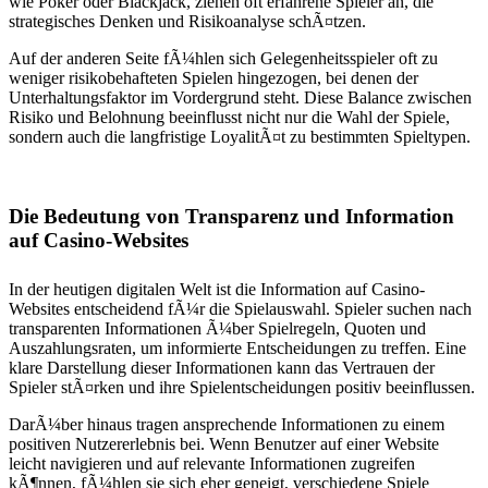
wie Poker oder Blackjack, ziehen oft erfahrene Spieler an, die
strategisches Denken und Risikoanalyse schÃ¤tzen.
Auf der anderen Seite fÃ¼hlen sich Gelegenheitsspieler oft zu
weniger risikobehafteten Spielen hingezogen, bei denen der
Unterhaltungsfaktor im Vordergrund steht. Diese Balance zwischen
Risiko und Belohnung beeinflusst nicht nur die Wahl der Spiele,
sondern auch die langfristige LoyalitÃ¤t zu bestimmten Spieltypen.
Die Bedeutung von Transparenz und Information
auf Casino-Websites
In der heutigen digitalen Welt ist die Information auf Casino-
Websites entscheidend fÃ¼r die Spielauswahl. Spieler suchen nach
transparenten Informationen Ã¼ber Spielregeln, Quoten und
Auszahlungsraten, um informierte Entscheidungen zu treffen. Eine
klare Darstellung dieser Informationen kann das Vertrauen der
Spieler stÃ¤rken und ihre Spielentscheidungen positiv beeinflussen.
DarÃ¼ber hinaus tragen ansprechende Informationen zu einem
positiven Nutzererlebnis bei. Wenn Benutzer auf einer Website
leicht navigieren und auf relevante Informationen zugreifen
kÃ¶nnen, fÃ¼hlen sie sich eher geneigt, verschiedene Spiele