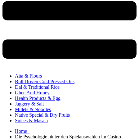
Atta & Flours
Bull Driven Cold Pressed Oils
Dal & Traditional Rice
Ghee And Honey
Health Products & Egg
Jaggery & Salt
Millets & Noodles
Native Special & Dry Fruits
Spices & Masala
Home
Die Psychologie hinter den Spielauswahlen im Casino