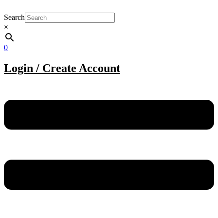
Search
×
0
Login / Create Account
Menu