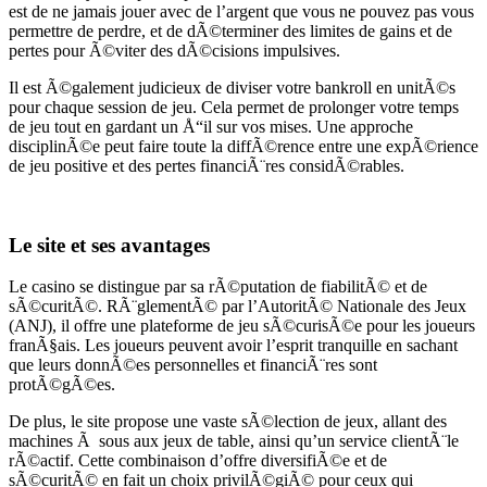
est de ne jamais jouer avec de l’argent que vous ne pouvez pas vous
permettre de perdre, et de dÃ©terminer des limites de gains et de
pertes pour Ã©viter des dÃ©cisions impulsives.
Il est Ã©galement judicieux de diviser votre bankroll en unitÃ©s
pour chaque session de jeu. Cela permet de prolonger votre temps
de jeu tout en gardant un Å“il sur vos mises. Une approche
disciplinÃ©e peut faire toute la diffÃ©rence entre une expÃ©rience
de jeu positive et des pertes financiÃ¨res considÃ©rables.
Le site et ses avantages
Le casino se distingue par sa rÃ©putation de fiabilitÃ© et de
sÃ©curitÃ©. RÃ¨glementÃ© par l’AutoritÃ© Nationale des Jeux
(ANJ), il offre une plateforme de jeu sÃ©curisÃ©e pour les joueurs
franÃ§ais. Les joueurs peuvent avoir l’esprit tranquille en sachant
que leurs donnÃ©es personnelles et financiÃ¨res sont
protÃ©gÃ©es.
De plus, le site propose une vaste sÃ©lection de jeux, allant des
machines Ã sous aux jeux de table, ainsi qu’un service clientÃ¨le
rÃ©actif. Cette combinaison d’offre diversifiÃ©e et de
sÃ©curitÃ© en fait un choix privilÃ©giÃ© pour ceux qui