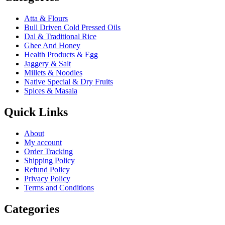
Atta & Flours
Bull Driven Cold Pressed Oils
Dal & Traditional Rice
Ghee And Honey
Health Products & Egg
Jaggery & Salt
Millets & Noodles
Native Special & Dry Fruits
Spices & Masala
Quick Links
About
My account
Order Tracking
Shipping Policy
Refund Policy
Privacy Policy
Terms and Conditions
Categories