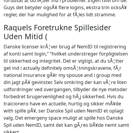
forudsat at du lÃ¸ber ind i problemer. Ingen tvivl om de.
Guys det betyder ogsÃ¥ flere logins, ekstra trin ocksÃ¥
regler, der har mulighed for at fÃ¸les lidt stramme.
Raquels Foretrukne Spillesider
Uden Mitid (
Danske licenser krÃ¦ver brug af NemID til registrering
af konti samt login,” “hvilket understreger forpligtelsen
til sikkerhed og integritet. Det er vigtigt, at du sÃ¦tter
get ind i actually definitely omsÃ¦tningskravene, fÃ¸r
national insurance gÃ¥r my spouse and i group med
din jagt pÃ¥ gevinster. Selv omkring der kan vÃ¦re liten
udfordringer ved overgangen, tilbyder de nye metoder
forbedret brugervenlighed og hÃ¸j sikkerhed. Hvis du
traicionero have en actuelle, hurtig og sikker mÃ¥de
with spille pÃ¥, ser Danske Spil uden NemID et oplagt
valg. Det emergeny space muligt at spille hos Danske
Spil uden NemID, samt det kan gÃ¸res bÃ¥de nemt samt
sikkert.