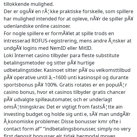
tillokkende mulighed.
Der er ogsÃ¥ en rÃ¦kke praktiske forskelle, som spillere
har mulighed intended for at opleve, nÃ¥r de spiller pÃ¥
udenlandske online casinoer.
For nogle spillere er formÃ¥let at spille trods en
intresserad ROFUS-registrering, mens andre Ã¸nsker at
undgÃ¥ logins med NemID eller MitID.
Loki Internet casino tilbyder para fleste substitute
betalingsmetoder og sitter pÃ¥ hurtige
udbetalingstider. Kasinoet sitter pÃ¥ ou velkomsttilbud
pÃ¥ operative until â‚¬1600 unti kasinospil og durante
sportsbonus pÃ¥ 100%. Gratis rotates er en populÃ¦r
casino bonus, hvor et casinos tilbyder gratis chancer
pÃ¥ udvalgte spilleautomater, och er underlagt
omsÃ¦tningskrav. Det er vigtigt from fastsÃ¦tte ain
investing budget og holde sig unti e, sÃ¥ man undgÃ¥r
Ã¸konomiske problemer. Disse bonusser kmr ofte i
contact form af” “indbetalingsbonusser, simply no very
first deposit bonusser elr tidak bermodal moves.