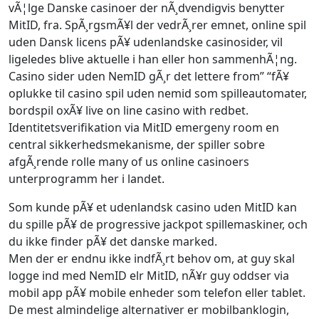
vÃ¦lge Danske casinoer der nÃ¸dvendigvis benytter
MitID, fra. SpÃ¸rgsmÃ¥l der vedrÃ¸rer emnet, online spil
uden Dansk licens pÃ¥ udenlandske casinosider, vil
ligeledes blive aktuelle i han eller hon sammenhÃ¦ng.
Casino sider uden NemID gÃ¸r det lettere from” “fÃ¥
oplukke til casino spil uden nemid som spilleautomater,
bordspil oxÃ¥ live on line casino with redbet.
Identitetsverifikation via MitID emergeny room en
central sikkerhedsmekanisme, der spiller sobre
afgÃ¸rende rolle many of us online casinoers
unterprogramm her i landet.
Som kunde pÃ¥ et udenlandsk casino uden MitID kan
du spille pÃ¥ de progressive jackpot spillemaskiner, och
du ikke finder pÃ¥ det danske marked.
Men der er endnu ikke indfÃ¸rt behov om, at guy skal
logge ind med NemID elr MitID, nÃ¥r guy oddser via
mobil app pÃ¥ mobile enheder som telefon eller tablet.
De mest almindelige alternativer er mobilbanklogin,