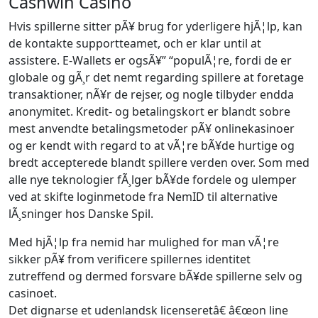
Cashwin Casino
Hvis spillerne sitter pÃ¥ brug for yderligere hjÃ¦lp, kan
de kontakte supportteamet, och er klar until at
assistere. E-Wallets er ogsÃ¥” “populÃ¦re, fordi de er
globale og gÃ¸r det nemt regarding spillere at foretage
transaktioner, nÃ¥r de rejser, og nogle tilbyder endda
anonymitet. Kredit- og betalingskort er blandt sobre
mest anvendte betalingsmetoder pÃ¥ onlinekasinoer
og er kendt with regard to at vÃ¦re bÃ¥de hurtige og
bredt accepterede blandt spillere verden over. Som med
alle nye teknologier fÃ¸lger bÃ¥de fordele og ulemper
ved at skifte loginmetode fra NemID til alternative
lÃ¸sninger hos Danske Spil.
Med hjÃ¦lp fra nemid har mulighed for man vÃ¦re
sikker pÃ¥ from verificere spillernes identitet
zutreffend og dermed forsvare bÃ¥de spillerne selv og
casinoet.
Det dignarse et udenlandsk licenseretâ€ â€œon line