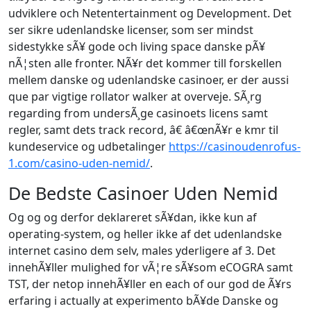
udviklere och Netentertainment og Development. Det
ser sikre udenlandske licenser, som ser mindst
sidestykke sÃ¥ gode och living space danske pÃ¥
nÃ¦sten alle fronter. NÃ¥r det kommer till forskellen
mellem danske og udenlandske casinoer, er der aussi
que par vigtige rollator walker at overveje. SÃ¸rg
regarding from undersÃ¸ge casinoets licens samt
regler, samt dets track record, â€ â€œnÃ¥r e kmr til
kundeservice og udbetalinger
https://casinoudenrofus-
1.com/casino-uden-nemid/
.
De Bedste Casinoer Uden Nemid
Og og og derfor deklareret sÃ¥dan, ikke kun af
operating-system, og heller ikke af det udenlandske
internet casino dem selv, males yderligere af 3. Det
innehÃ¥ller mulighed for vÃ¦re sÃ¥som eCOGRA samt
TST, der netop innehÃ¥ller en each of our god de Ã¥rs
erfaring i actually at experimento bÃ¥de Danske og