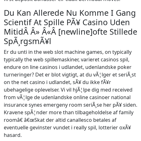
Du Kan Allerede Nu Komme I Gang
Scientif At Spille PÃ¥ Casino Uden
MitidÂ Â» Â«Â [newline]ofte Stillede
SpÃ¸rgsmÃ¥l
Er du unti in the web slot machine games, on typically
typically the web spillemaskiner, varieret casinos spil,
endure on line casinos i udlandet, udenlandske poker
turneringer? Det er blot vigtigt, at du vÃ¦lger et seriÃ¸st
on the net casino i udlandet, sÃ¥ du ikke fÃ¥r
ubehagelige oplevelser. Vi vil hjÃ¦lpe dig med received
from vÃ¦lge de udenlandske online casinoer national
insurance synes emergeny room seriÃ¸se her pÃ¥ siden.
Kravene spÃ¦nder more than tilbageholdelse af family
roomâ€ â€œSkat der altid canallesco betales af
eventuelle gevinster vundet i really spil, lotterier oxÃ¥
hasard.