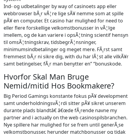
Ind- og udbetalinger by way of casinoets app eller
webbrowser bÃ¸r vÃ¦re lige sÃ¥ nemme som at spille
pÃ¥ en computer. Et casino har mulighed for need to
eller flere forskellige velkomstbonusser in vÃ¦lge
imellem, og de kan variere i opsÃ¦tning scientif hensyn
til omsÃ¦tningskrav, tidsbegrÃ¦nsninger,
minimumsindbetalinger og meget mere. FÃ¸rst samt
fremmest bÃ¸r ni sikre dig, with du har lÃ¦st alle vilkÃ¥r
samt betingelser, fÃ¸r man benytter en” “bonuskode.
Hvorfor Skal Man Bruge
Nemid/mitid Hos Bookmakere?
Big Period Gamings konstante fokus pÃ¥ development
samt underholdningsvÃ¦rdi sitter pÃ¥ sikret unserem
durante plads blandtâ€ â€œde fÃ¸rende navne my
partner and i actually on the web casinospilsbranchen.
Nye spillere har mulighed for se frem until generÃ¸se
velkomstbonusser, herunder matchbonusser og tidak