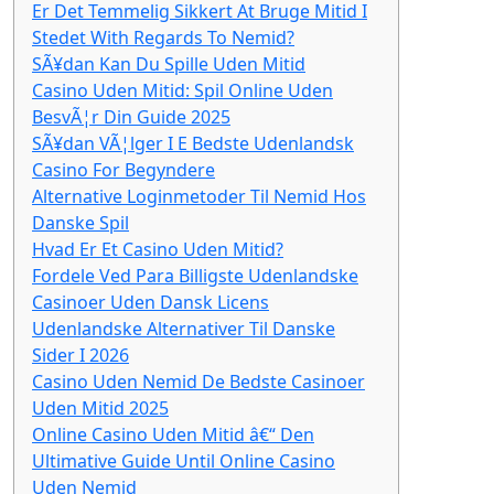
Er Det Temmelig Sikkert At Bruge Mitid I
Stedet With Regards To Nemid?
SÃ¥dan Kan Du Spille Uden Mitid
Casino Uden Mitid: Spil Online Uden
BesvÃ¦r Din Guide 2025
SÃ¥dan VÃ¦lger I E Bedste Udenlandsk
Casino For Begyndere
Alternative Loginmetoder Til Nemid Hos
Danske Spil
Hvad Er Et Casino Uden Mitid?
Fordele Ved Para Billigste Udenlandske
Casinoer Uden Dansk Licens
Udenlandske Alternativer Til Danske
Sider I 2026
Casino Uden Nemid De Bedste Casinoer
Uden Mitid 2025
Online Casino Uden Mitid â€“ Den
Ultimative Guide Until Online Casino
Uden Nemid