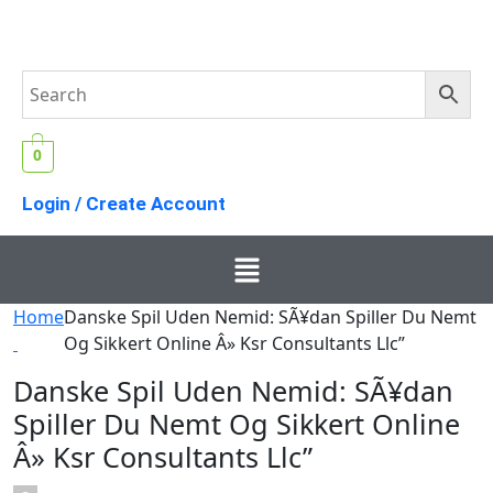
0
Login / Create Account
Home
Danske Spil Uden Nemid: SÃ¥dan Spiller Du Nemt
Og Sikkert Online Â» Ksr Consultants Llc”
Danske Spil Uden Nemid: SÃ¥dan
Spiller Du Nemt Og Sikkert Online
Â» Ksr Consultants Llc”