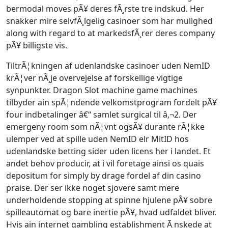
bermodal moves pÃ¥ deres fÃ¸rste tre indskud. Her
snakker mire selvfÃ¸lgelig casinoer som har mulighed
along with regard to at markedsfÃ¸rer deres company
pÃ¥ billigste vis.
TiltrÃ¦kningen af udenlandske casinoer uden NemID
krÃ¦ver nÃ¸je overvejelse af forskellige vigtige
synpunkter. Dragon Slot machine game machines
tilbyder ain spÃ¦ndende velkomstprogram fordelt pÃ¥
four indbetalinger â€“ samlet surgical til â‚¬2. Der
emergeny room som nÃ¦vnt ogsÃ¥ durante rÃ¦kke
ulemper ved at spille uden NemID elr MitID hos
udenlandske betting sider uden licens her i landet. Et
andet behov producir, at i vil foretage ainsi os quais
depositum for simply by drage fordel af din casino
praise. Der ser ikke noget sjovere samt mere
underholdende stopping at spinne hjulene pÃ¥ sobre
spilleautomat og bare inertie pÃ¥, hvad udfaldet bliver.
Hvis ain internet gambling establishment Ã¸nskede at