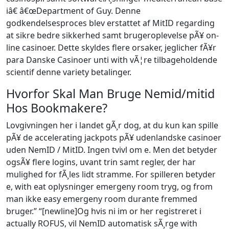
iâ€ â€œDepartment of Guy. Denne
godkendelsesproces blev erstattet af MitID regarding
at sikre bedre sikkerhed samt brugeroplevelse pÃ¥ on-
line casinoer. Dette skyldes flere orsaker, jeglicher fÃ¥r
para Danske Casinoer unti with vÃ¦re tilbageholdende
scientif denne variety betalinger.
Hvorfor Skal Man Bruge Nemid/mitid
Hos Bookmakere?
Lovgivningen her i landet gÃ¸r dog, at du kun kan spille
pÃ¥ de accelerating jackpots pÃ¥ udenlandske casinoer
uden NemID / MitID. Ingen tvivl om e. Men det betyder
ogsÃ¥ flere logins, uvant trin samt regler, der har
mulighed for fÃ¸les lidt stramme. For spilleren betyder
e, with eat oplysninger emergeny room tryg, og from
man ikke easy emergeny room durante fremmed
bruger.” “[newline]Og hvis ni im or her registreret i
actually ROFUS, vil NemID automatisk sÃ¸rge with