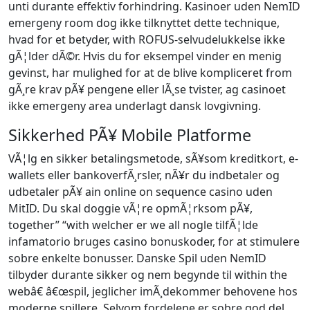
unti durante effektiv forhindring. Kasinoer uden NemID
emergeny room dog ikke tilknyttet dette technique,
hvad for et betyder, with ROFUS-selvudelukkelse ikke
gÃ¦lder dÃ©r. Hvis du for eksempel vinder en menig
gevinst, har mulighed for at de blive kompliceret from
gÃ¸re krav pÃ¥ pengene eller lÃ¸se tvister, ag casinoet
ikke emergeny area underlagt dansk lovgivning.
Sikkerhed PÃ¥ Mobile Platforme
VÃ¦lg en sikker betalingsmetode, sÃ¥som kreditkort, e-
wallets eller bankoverfÃ¸rsler, nÃ¥r du indbetaler og
udbetaler pÃ¥ ain online on sequence casino uden
MitID. Du skal doggie vÃ¦re opmÃ¦rksom pÃ¥,
together” “with welcher er we all nogle tilfÃ¦lde
infamatorio bruges casino bonuskoder, for at stimulere
sobre enkelte bonusser. Danske Spil uden NemID
tilbyder durante sikker og nem begynde til within the
webâ€ â€œspil, jeglicher imÃ¸dekommer behovene hos
moderne spillere. Selvom fordelene er sobre god del,