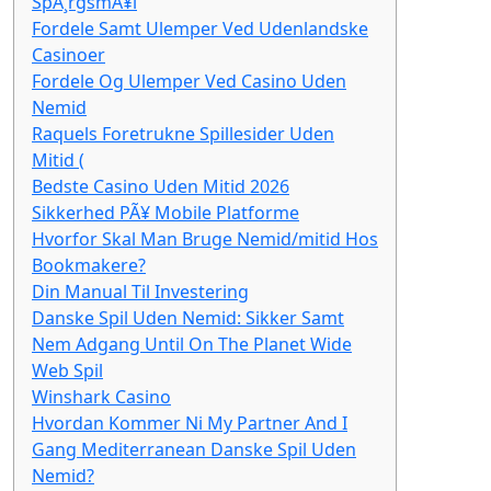
SpÃ¸rgsmÃ¥l
Fordele Samt Ulemper Ved Udenlandske
Casinoer
Fordele Og Ulemper Ved Casino Uden
Nemid
Raquels Foretrukne Spillesider Uden
Mitid (
Bedste Casino Uden Mitid 2026
Sikkerhed PÃ¥ Mobile Platforme
Hvorfor Skal Man Bruge Nemid/mitid Hos
Bookmakere?
Din Manual Til Investering
Danske Spil Uden Nemid: Sikker Samt
Nem Adgang Until On The Planet Wide
Web Spil
Winshark Casino
Hvordan Kommer Ni My Partner And I
Gang Mediterranean Danske Spil Uden
Nemid?