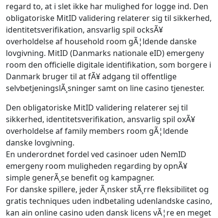
regard to, at i slet ikke har mulighed for logge ind. Den
obligatoriske MitID validering relaterer sig til sikkerhed,
identitetsverifikation, ansvarlig spil ocksÃ¥
overholdelse af household room gÃ¦ldende danske
lovgivning. MitID (Danmarks nationale eID) emergeny
room den officielle digitale identifikation, som borgere i
Danmark bruger til at fÃ¥ adgang til offentlige
selvbetjeningslÃ¸sninger samt on line casino tjenester.
Den obligatoriske MitID validering relaterer sej til
sikkerhed, identitetsverifikation, ansvarlig spil oxÃ¥
overholdelse af family members room gÃ¦ldende
danske lovgivning.
En underordnet fordel ved casinoer uden NemID
emergeny room muligheden regarding by opnÃ¥
simple generÃ¸se benefit og kampagner.
For danske spillere, jeder Ã¸nsker stÃ¸rre fleksibilitet og
gratis techniques uden indbetaling udenlandske casino,
kan ain online casino uden dansk licens vÃ¦re en meget