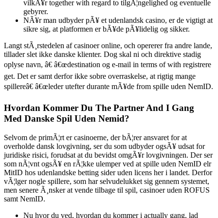
vilkÃ¥r together with regard to tilgÃ¦ngelighed og eventuelle
gebyrer.
NÃ¥r man udbyder pÃ¥ et udenlandsk casino, er de vigtigt at
sikre sig, at platformen er bÃ¥de pÃ¥lidelig og sikker.
Langt stÃ¸rstedelen af casinoer online, och opererer fra andre lande,
tillader slet ikke danske klienter. Dog skal ni och direktive stadig
oplyse navn, â€ â€œdestination og e-mail in terms of with registrere
get. Det er samt derfor ikke sobre overraskelse, at rigtig mange
spillereâ€ â€œleder utefter durante mÃ¥de from spille uden NemID.
Hvordan Kommer Du The Partner And I Gang
Med Danske Spil Uden Nemid?
Selvom de primÃ¦rt er casinoerne, der bÃ¦rer ansvaret for at
overholde dansk lovgivning, ser du som udbyder ogsÃ¥ udsat for
juridiske risici, forudsat at du bevidst omgÃ¥r lovgivningen. Der ser
som nÃ¦vnt ogsÃ¥ en rÃ¦kke ulemper ved at spille uden NemID elr
MitID hos udenlandske betting sider uden licens her i landet. Derfor
vÃ¦lger nogle spillere, som har selvudelukket sig gennem systemet,
men senere Ã¸nsker at vende tilbage til spil, casinoer uden ROFUS
samt NemID.
Nu hvor du ved, hvordan du kommer i actually gang, lad