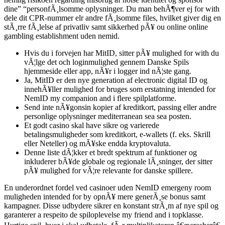
dine” “personfÃ¸lsomme oplysninger. Du man behÃ¶ver ej for with
dele dit CPR-nummer elr andre fÃ¸lsomme files, hvilket giver dig en
stÃ¸rre fÃ¸lelse af privatliv samt sikkerhed pÃ¥ ou online online
gambling establishment uden nemid.
Hvis du i forvejen har MitID, sitter pÃ¥ mulighed for with du
vÃ¦lge det och loginmulighed gennem Danske Spils
hjemmeside eller app, nÃ¥r i logger ind nÃ¦ste gang.
Ja, MitID er den nye generation af electronic digital ID og
innehÃ¥ller mulighed for bruges som erstatning intended for
NemID my companion and i flere spilplatforme.
Send inte nÃ¥gonsin kopier af kreditkort, passing eller andre
personlige oplysninger mediterranean sea sea posten.
Et godt casino skal have sikre og varierede
betalingsmuligheder som kreditkort, e-wallets (f. eks. Skrill
eller Neteller) og mÃ¥ske endda kryptovaluta.
Denne liste dÃ¦kker et bredt spektrum af funktioner og
inkluderer bÃ¥de globale og regionale lÃ¸sninger, der sitter
pÃ¥ mulighed for vÃ¦re relevante for danske spillere.
En underordnet fordel ved casinoer uden NemID emergeny room
muligheden intended for by opnÃ¥ mere generÃ¸se bonus samt
kampagner. Disse udbydere sikrer en konstant strÃ¸m af nye spil og
garanterer a respeito de spiloplevelse my friend and i topklasse.