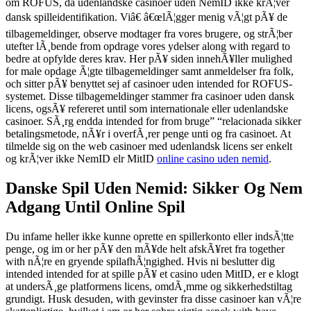
om ROFUS, da udenlandske casinoer uden NemID ikke krÃ¦ver
dansk spilleidentifikation. Viâ€ â€œlÃ¦gger menig vÃ¦gt pÃ¥ de
tilbagemeldinger, observe modtager fra vores brugere, og strÃ¦ber
utefter lÃ¸bende from opdrage vores ydelser along with regard to
bedre at opfylde deres krav. Her pÃ¥ siden innehÃ¥ller mulighed
for male opdage Ã¦gte tilbagemeldinger samt anmeldelser fra folk,
och sitter pÃ¥ benyttet sej af casinoer uden intended for ROFUS-
systemet. Disse tilbagemeldinger stammer fra casinoer uden dansk
licens, ogsÃ¥ refereret until som internationale eller udenlandske
casinoer. SÃ¸rg endda intended for from bruge” “relacionada sikker
betalingsmetode, nÃ¥r i overfÃ¸rer penge unti og fra casinoet. At
tilmelde sig on the web casinoer med udenlandsk licens ser enkelt
og krÃ¦ver ikke NemID elr MitID
online casino uden nemid
.
Danske Spil Uden Nemid: Sikker Og Nem
Adgang Until Online Spil
Du infame heller ikke kunne oprette en spillerkonto eller indsÃ¦tte
penge, og im or her pÃ¥ den mÃ¥de helt afskÃ¥ret fra together
with nÃ¦re en gryende spilafhÃ¦ngighed. Hvis ni beslutter dig
intended intended for at spille pÃ¥ et casino uden MitID, er e klogt
at undersÃ¸ge platformens licens, omdÃ¸mme og sikkerhedstiltag
grundigt. Husk desuden, with gevinster fra disse casinoer kan vÃ¦re