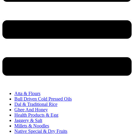
Atta & Flours
Bull Driven Cold Pressed Oils
Dal & Traditional Rice
Ghee And Honey
Health Products & Egg
Jaggery & Salt
Millets & Noodles
Native Special & Dry Fruits