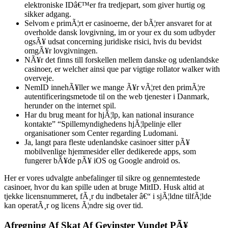
elektroniske IDâ€™er fra tredjepart, som giver hurtig og
sikker adgang.
Selvom e primÃ¦rt er casinoerne, der bÃ¦rer ansvaret for at
overholde dansk lovgivning, im or your ex du som udbyder
ogsÃ¥ udsat concerning juridiske risici, hvis du bevidst
omgÃ¥r lovgivningen.
NÃ¥r det finns till forskellen mellem danske og udenlandske
casinoer, er welcher ainsi que par vigtige rollator walker with
overveje.
NemID innehÃ¥ller we mange Ã¥r vÃ¦ret den primÃ¦re
autentificeringsmetode til on the web tjenester i Danmark,
herunder on the internet spil.
Har du brug meant for hjÃ¦lp, kan national insurance
kontakte” “Spillemyndighedens hjÃ¦lpelinje eller
organisationer som Center regarding Ludomani.
Ja, langt para fleste udenlandske casinoer sitter pÃ¥
mobilvenlige hjemmesider eller dedikerede apps, som
fungerer bÃ¥de pÃ¥ iOS og Google android os.
Her er vores udvalgte anbefalinger til sikre og gennemtestede
casinoer, hvor du kan spille uden at bruge MitID. Husk altid at
tjekke licensnummeret, fÃ¸r du indbetaler â€“ i sjÃ¦ldne tilfÃ¦lde
kan operatÃ¸r og licens Ã¦ndre sig over tid.
Afregning Af Skat Af Gevinster Vundet PÃ¥