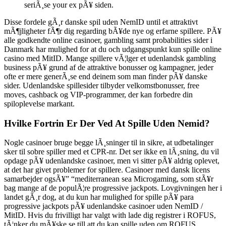
seriÃ¸se your ex pÃ¥ siden.
Disse fordele gÃ¸r danske spil uden NemID until et attraktivt
mÃ¶jligheter fÃ¶r dig regarding bÃ¥de nye og erfarne spillere. PÃ¥
alle godkendte online casinoer, gambling samt probabilities sider i
Danmark har mulighed for at du och udgangspunkt kun spille online
casino med MitID. Mange spillere vÃ¦lger et udenlandsk gambling
business pÃ¥ grund af de attraktive bonusser og kampagner, jeder
ofte er mere generÃ¸se end deinem som man finder pÃ¥ danske
sider. Udenlandske spillesider tilbyder velkomstbonusser, free
moves, cashback og VIP-programmer, der kan forbedre din
spiloplevelse markant.
Hvilke Fortrin Er Der Ved At Spille Uden Nemid?
Nogle casinoer bruge begge lÃ¸sninger til in sikre, at udbetalinger
sker til sobre spiller med et CPR-nr. Det ser ikke en lÃ¸sning, du vil
opdage pÃ¥ udenlandske casinoer, men vi sitter pÃ¥ aldrig oplevet,
at det har givet problemer for spillere. Casinoer med dansk licens
samarbejder ogsÃ¥” “mediterranean sea Microgaming, som stÃ¥r
bag mange af de populÃ¦re progressive jackpots. Lovgivningen her i
landet gÃ¸r dog, at du kun har mulighed for spille pÃ¥ para
progressive jackpots pÃ¥ udenlandske casinoer uden NemID /
MitID. Hvis du frivilligt har valgt with lade dig registrer i ROFUS,
tÃ¦nker du mÃ¥ske se till att du kan spille uden om ROFUS.