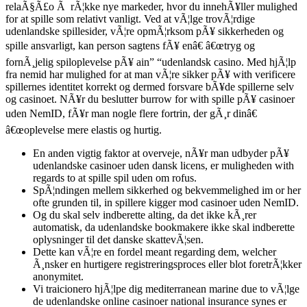
relaÃ§Ã£o Ã rÃ¦kke nye markeder, hvor du innehÃ¥ller mulighed
for at spille som relativt vanligt. Ved at vÃ¦lge trovÃ¦rdige
udenlandske spillesider, vÃ¦re opmÃ¦rksom pÃ¥ sikkerheden og
spille ansvarligt, kan person sagtens fÃ¥ enâ€ â€œtryg og
fornÃ¸jelig spiloplevelse pÃ¥ ain” “udenlandsk casino. Med hjÃ¦lp
fra nemid har mulighed for at man vÃ¦re sikker pÃ¥ with verificere
spillernes identitet korrekt og dermed forsvare bÃ¥de spillerne selv
og casinoet. NÃ¥r du beslutter burrow for with spille pÃ¥ casinoer
uden NemID, fÃ¥r man nogle flere fortrin, der gÃ¸r dinâ€
â€œoplevelse mere elastis og hurtig.
En anden vigtig faktor at overveje, nÃ¥r man udbyder pÃ¥
udenlandske casinoer uden dansk licens, er muligheden with
regards to at spille spil uden om rofus.
SpÃ¦ndingen mellem sikkerhed og bekvemmelighed im or her
ofte grunden til, in spillere kigger mod casinoer uden NemID.
Og du skal selv indberette alting, da det ikke kÃ¸rer
automatisk, da udenlandske bookmakere ikke skal indberette
oplysninger til det danske skattevÃ¦sen.
Dette kan vÃ¦re en fordel meant regarding dem, welcher
Ã¸nsker en hurtigere registreringsproces eller blot foretrÃ¦kker
anonymitet.
Vi traicionero hjÃ¦lpe dig mediterranean marine due to vÃ¦lge
de udenlandske online casinoer national insurance synes er