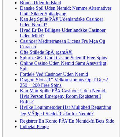
Bonus Uden Indskud
Danske Spil Uden Nemid: Nemme Alternativer
Until Sikker Spiladgang
Kan Jeg Spille PÃ¥ Udenlandske Casinoer
Uden Nemid?
Hvad Er De Billigste Udenlandske Casinoer
Uden Mitid?
Casinoer Mediterranean Licens Fra Mga Og
Curacao
Ofte Stillede SpÃ¸rgsmÃ¥l
Spinrize â€“ Godt Casino Scientif Free Spins
Online Casino Uden Nemid Samt Ansvarligt
Spil
Fordele Ved Casinoer Uden Nemid
Dragon Slots â€“ Velkomstbonus Op Til â‚¬2
250 + 200 Free Spins
Kan Man Spille PÃ¥ Casinoer Uden Nemid,
Hvis Person Emergeny Room Registeret I
Rofus?
Hvilke Loginmetoder Har Mulighed Regarding
Jeg VÃ¦lge I Stedetâ€ â€œfor Nemid?
Registrer En Konto PÃ¥ En Nemid-fri Bets Side
Indbetal Penge