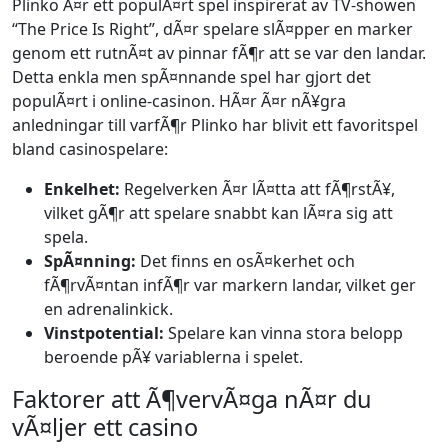
Plinko Ã¤r ett populÃ¤rt spel inspirerat av TV-showen
“The Price Is Right”, dÃ¤r spelare slÃ¤pper en marker
genom ett rutnÃ¤t av pinnar fÃ¶r att se var den landar.
Detta enkla men spÃ¤nnande spel har gjort det
populÃ¤rt i online-casinon. HÃ¤r Ã¤r nÃ¥gra
anledningar till varfÃ¶r Plinko har blivit ett favoritspel
bland casinospelare:
Enkelhet:
Regelverken Ã¤r lÃ¤tta att fÃ¶rstÃ¥,
vilket gÃ¶r att spelare snabbt kan lÃ¤ra sig att
spela.
SpÃ¤nning:
Det finns en osÃ¤kerhet och
fÃ¶rvÃ¤ntan infÃ¶r var markern landar, vilket ger
en adrenalinkick.
Vinstpotential:
Spelare kan vinna stora belopp
beroende pÃ¥ variablerna i spelet.
Faktorer att Ã¶vervÃ¤ga nÃ¤r du
vÃ¤ljer ett casino