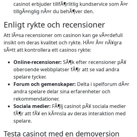
casinot erbjuder tillfÃ¶rlitlig kundservice som Ã¤r
tillgÃ¤nglig nÃ¤r du behÃ¶ver den.
Enligt rykte och recensioner
Att lÃ¤sa recensioner om casinon kan ge vÃ¤rdefull
insikt om deras kvalitet och rykte. HÃ¤r Ã¤r nÃ¥gra
sÃ¤tt att kontrollera ett casinos rykte:
Online-recensioner:
SÃ¶k efter recensioner pÃ¥
oberoende webbplatser fÃ¶r att se vad andra
spelare tycker.
Forum och gemenskaper:
Delta i spelforum dÃ¤r
andra spelare delar sina erfarenheter och
rekommendationer.
Sociala medier:
FÃ¶lj casinot pÃ¥ sociala medier
fÃ¶r att fÃ¥ en kÃ¤nsla av deras interaktion med
spelare.
Testa casinot med en demoversion