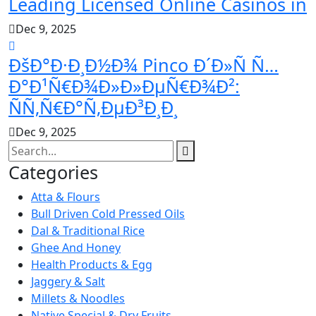
Leading Licensed Online Casinos in
Dec 9, 2025
ÐšÐ°Ð·Ð¸Ð½Ð¾ Pinco Ð´Ð»Ñ Ñ…
Ð°Ð¹Ñ€Ð¾Ð»Ð»ÐµÑ€Ð¾Ð²:
ÑÑ‚Ñ€Ð°Ñ‚ÐµÐ³Ð¸Ð¸
Dec 9, 2025
Categories
Atta & Flours
Bull Driven Cold Pressed Oils
Dal & Traditional Rice
Ghee And Honey
Health Products & Egg
Jaggery & Salt
Millets & Noodles
Native Special & Dry Fruits