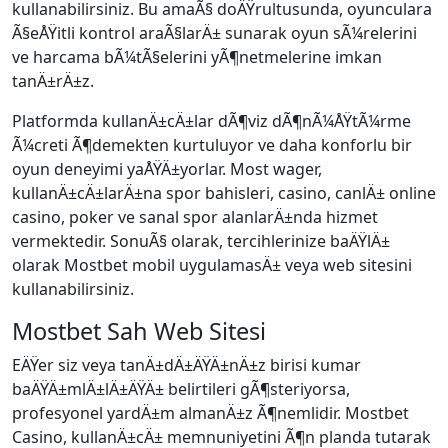
kullanabilirsiniz. Bu amaÃ§ doÄŸrultusunda, oyunculara
Ã§eÅŸitli kontrol araÃ§larÄ± sunarak oyun sÃ¼relerini
ve harcama bÃ¼tÃ§elerini yÃ¶netmelerine imkan
tanÄ±rÄ±z.
Platformda kullanÄ±cÄ±lar dÃ¶viz dÃ¶nÃ¼ÅŸtÃ¼rme
Ã¼creti Ã¶demekten kurtuluyor ve daha konforlu bir
oyun deneyimi yaÅŸÄ±yorlar. Most wager,
kullanÄ±cÄ±larÄ±na spor bahisleri, casino, canlÄ± online
casino, poker ve sanal spor alanlarÄ±nda hizmet
vermektedir. SonuÃ§ olarak, tercihlerinize baÄŸlÄ±
olarak Mostbet mobil uygulamasÄ± veya web sitesini
kullanabilirsiniz.
Mostbet Sah Web Sitesi
EÄŸer siz veya tanÄ±dÄ±ÄŸÄ±nÄ±z birisi kumar
baÄŸÄ±mlÄ±lÄ±ÄŸÄ± belirtileri gÃ¶steriyorsa,
profesyonel yardÄ±m almanÄ±z Ã¶nemlidir. Mostbet
Casino, kullanÄ±cÄ± memnuniyetini Ã¶n planda tutarak