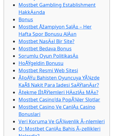
Mostbet Gambling Establishment
HakkÄ±nda
Bonus
Mostbet Åžampiyon SalÄ± – Her
Hafta Spor Bonusu AlÄ±n
Mostbet NasÄ±l Bir Site?
Mostbet Bedava Bonus
Sorumlu Oyun PolitikasÄ±
HoÅŸgeldin Bonusu
Mostbet Resmi Web Sitesi
Ã‡oÄŸu Bahisten Oyuncuya YÃ¼zde
KaÃ§ Nakit Para Iadesi SaÄŸlanÄ±r?
Ã‡ekme IÌ‡ÅŸlemleri HÄ±zlÄ± MÄ±?
Mostbet Casino’da PopÃ¼ler Slotlar
Mostbet Casino Ve CanlÄ± Casino
Bonuslari
Veri Koruma Ve GÃ¼venlik Ã–nlemleri
Q: Mostbet CanlÄ± Bahis Ã–zellikleri
Nelerdir?