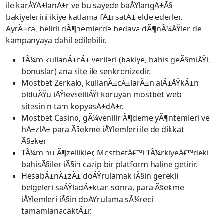
ile karÅŸÄ±lanÄ±r ve bu sayede baÅŸlangÄ±Ã§
bakiyelerini ikiye katlama fÄ±rsatÄ± elde ederler.
AyrÄ±ca, belirli dÃ¶nemlerde bedava dÃ¶nÃ¼ÅŸler de
kampanyaya dahil edilebilir.
TÃ¼m kullanÄ±cÄ± verileri (bakiye, bahis geÃ§miÅŸi,
bonuslar) ana site ile senkronizedir.
Mostbet Zerkalo, kullanÄ±cÄ±larÄ±n alÄ±ÅŸkÄ±n
olduÄŸu iÅŸlevselliÄŸi koruyan mostbet web
sitesinin tam kopyasÄ±dÄ±r.
Mostbet Casino, gÃ¼venilir Ã¶deme yÃ¶ntemleri ve
hÄ±zlÄ± para Ã§ekme iÅŸlemleri ile de dikkat
Ã§eker.
TÃ¼m bu Ã¶zellikler, Mostbetâ€™i TÃ¼rkiyeâ€™deki
bahisÃ§iler iÃ§in cazip bir platform haline getirir.
HesabÄ±nÄ±zÄ± doÄŸrulamak iÃ§in gerekli
belgeleri saÄŸladÄ±ktan sonra, para Ã§ekme
iÅŸlemleri iÃ§in doÄŸrulama sÃ¼reci
tamamlanacaktÄ±r.