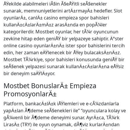
ÅŸekilde alabilmeleri iÃ§in Ã§eÅŸitli seÃ§enekler
sunarak, memnuniyetlerini artÄ±rmayÄ± hedefler. Slot
oyunlarÄ±, canlÄ± casino empieza spor bahisleri
kullanÄ±cÄ±larÄ±mÄ±z arasÄ±nda en popÃ¼ler
kategorilerdir. Mostbet oyunlar, her tÃ¼r oyuncunun
zevkine hitap eden geniÅŸ bir yelpazeye sahiptir. Ä°ster
online casino oyunlarÄ±nÄ± ister spor bahislerini tercih
edin, her zaman eÄŸlenecek bir ÅŸey bulacaksÄ±nÄ±z.
Mostbet TÃ¼rkiye, spor bahisleri konusunda geniÅŸ bir
seÃ§enek yelpazesi sunarak kullanÄ±cÄ±larÄ±na eÅŸsiz
bir deneyim saÄŸlÄ±yor.
Mostbet BonuslarÄ± Empieza
PromosyonlarÄ±
Platform, bankacÄ±lÄ±k iÅŸlemleri ve e-cÃ¼zdanlarla
yapÄ±lan Ã¶deme seÃ§enekleri ile” “oyunculara kolay ve
gÃ¼venli bir Ã¶deme deneyimi sunar. AyrÄ±ca, TÃ¼rk
LirasÄ± (TRY) ile oyun oynamak, dÃ¶viz kurlarÄ±ndan