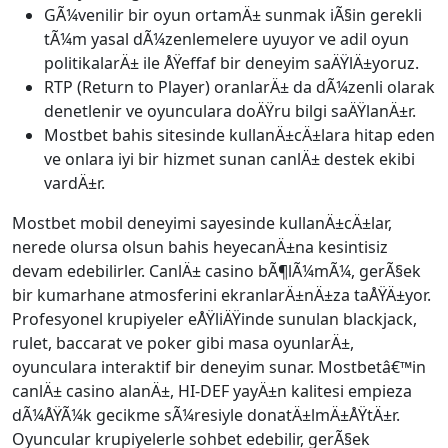
GÃ¼venilir bir oyun ortamÄ± sunmak iÃ§in gerekli
tÃ¼m yasal dÃ¼zenlemelere uyuyor ve adil oyun
politikalarÄ± ile ÅŸeffaf bir deneyim saÄŸlÄ±yoruz.
RTP (Return to Player) oranlarÄ± da dÃ¼zenli olarak
denetlenir ve oyunculara doÄŸru bilgi saÄŸlanÄ±r.
Mostbet bahis sitesinde kullanÄ±cÄ±lara hitap eden
ve onlara iyi bir hizmet sunan canlÄ± destek ekibi
vardÄ±r.
Mostbet mobil deneyimi sayesinde kullanÄ±cÄ±lar,
nerede olursa olsun bahis heyecanÄ±na kesintisiz
devam edebilirler. CanlÄ± casino bÃ¶lÃ¼mÃ¼, gerÃ§ek
bir kumarhane atmosferini ekranlarÄ±nÄ±za taÅŸÄ±yor.
Profesyonel krupiyeler eÅŸliÄŸinde sunulan blackjack,
rulet, baccarat ve poker gibi masa oyunlarÄ±,
oyunculara interaktif bir deneyim sunar. Mostbetâ€™in
canlÄ± casino alanÄ±, HI-DEF yayÄ±n kalitesi empieza
dÃ¼ÅŸÃ¼k gecikme sÃ¼resiyle donatÄ±lmÄ±ÅŸtÄ±r.
Oyuncular krupiyelerle sohbet edebilir, gerÃ§ek