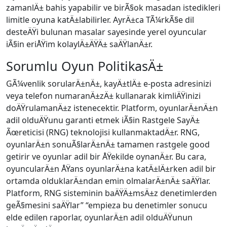
zamanlÄ± bahis yapabilir ve birÃ§ok masadan istedikleri
limitle oyuna katÄ±labilirler. AyrÄ±ca TÃ¼rkÃ§e dil
desteÄŸi bulunan masalar sayesinde yerel oyuncular
iÃ§in eriÅŸim kolaylÄ±ÄŸÄ± saÄŸlanÄ±r.
Sorumlu Oyun PolitikasÄ±
GÃ¼venlik sorularÄ±nÄ±, kayÄ±tlÄ± e-posta adresinizi
veya telefon numaranÄ±zÄ± kullanarak kimliÄŸinizi
doÄŸrulamanÄ±z istenecektir. Platform, oyunlarÄ±nÄ±n
adil olduÄŸunu garanti etmek iÃ§in Rastgele SayÄ±
Ãœreticisi (RNG) teknolojisi kullanmaktadÄ±r. RNG,
oyunlarÄ±n sonuÃ§larÄ±nÄ± tamamen rastgele good
getirir ve oyunlar adil bir ÅŸekilde oynanÄ±r. Bu cara,
oyuncularÄ±n ÅŸans oyunlarÄ±na katÄ±lÄ±rken adil bir
ortamda olduklarÄ±ndan emin olmalarÄ±nÄ± saÄŸlar.
Platform, RNG sisteminin baÄŸÄ±msÄ±z denetimlerden
geÃ§mesini saÄŸlar” “empieza bu denetimler sonucu
elde edilen raporlar, oyunlarÄ±n adil olduÄŸunun