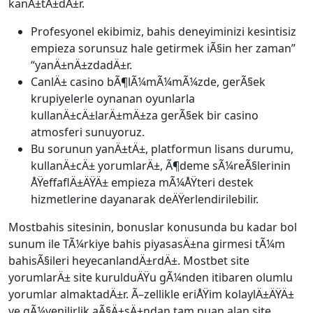
kanÄ±tÄ±dÄ±r.
Profesyonel ekibimiz, bahis deneyiminizi kesintisiz
empieza sorunsuz hale getirmek iÃ§in her zaman”
“yanÄ±nÄ±zdadÄ±r.
CanlÄ± casino bÃ¶lÃ¼mÃ¼mÃ¼zde, gerÃ§ek
krupiyelerle oynanan oyunlarla
kullanÄ±cÄ±larÄ±mÄ±za gerÃ§ek bir casino
atmosferi sunuyoruz.
Bu sorunun yanÄ±tÄ±, platformun lisans durumu,
kullanÄ±cÄ± yorumlarÄ±, Ã¶deme sÃ¼reÃ§lerinin
ÅŸeffaflÄ±ÄŸÄ± empieza mÃ¼ÅŸteri destek
hizmetlerine dayanarak deÄŸerlendirilebilir.
Mostbahis sitesinin, bonuslar konusunda bu kadar bol
sunum ile TÃ¼rkiye bahis piyasasÄ±na girmesi tÃ¼m
bahisÃ§ileri heyecanlandÄ±rdÄ±. Mostbet site
yorumlarÄ± site kurulduÄŸu gÃ¼nden itibaren olumlu
yorumlar almaktadÄ±r. Ã–zellikle eriÅŸim kolaylÄ±ÄŸÄ±
ve gÃ¼venilirlik aÃ§Ä±sÄ±ndan tam puan alan site,