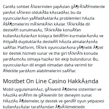
CanlÄ± sohbet Ã¼zerinden yapÄ±lan gÃ¶rÃ¼ÅŸmelerde
yanÄ±t sÃ¼resi oldukÃ§a kÄ±sadÄ±r, bu da
oyuncularÄ±n yaÅŸadÄ±klarÄ± problemleri hÄ±zla
Ã§Ã¶zmelerini mÃ¼mkÃ¼n kÄ±lar. TÃ¼rkÃ§e dil
desteÄŸi sunulmasÄ±, TÃ¼rkÃ§e konuÅŸan
kullanÄ±cÄ±larÄ±n kolayca iletiÅŸim kurmalarÄ±nÄ± ve
ihtiyaÃ§ duyduklarÄ± desteÄŸi hÄ±zla almalarÄ±nÄ±
saÄŸlar. Platform, TÃ¼rk oyuncularÄ±na yÃ¶nelik Ã¶zel
bir destek hizmeti sunar ve the girl tÃ¼rlÃ¼ konuda
yardÄ±mcÄ± olmaya hazÄ±r bir ekip bulundurur. Bu,
oyuncularÄ±n dil engeli olmadan daha verimli bir
ÅŸekilde yardÄ±m alabilmelerini saÄŸlar.
Mostbet On Line Casino HakkÄ±nda
Mobil uygulamamÄ±z, gÃ¼venli Ã¶deme sistemleri ve
hÄ±zlÄ± eriÅŸim ile gÃ¼venilir bir deneyim sunar.
HÄ±zlÄ± Ã¶demeler, iyi destek ve geniÅŸ oyun yelpazesi
kullanÄ±cÄ±lar tarafÄ±ndan Ã¶vÃ¼lmektedir.