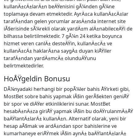
kullanÄ±cÄ±larÄ±n beÄŸenisini gÃ¼nden gÃ¼ne
toplamaya devam etmektedir. AyrÄ±ca kullanÄ±cÄ±lar
tarafÄ±ndan gelen yorumlar arasÄ±nda internet site
iÃ§erisinde sÃ¼rekli olarak yardÄ±m alÄ±nabileceÄŸi de
bilhassa belirtilmektedir. 7 gÃ¼n 24 ketika boyunca
hizmet veren canlÄ± desteÄŸin, kullanÄ±cÄ± ve
kullanÄ±cÄ± haklarÄ±na saygÄ± duyan kiÅŸiler
tarafÄ±ndan yardÄ±mcÄ± olunduÄŸunu
belirtmektedirler.
HoÅŸgeldin Bonusu
DÃ¼nyadaki herhangi bir popÃ¼ler bahis ÅŸirketi gibi,
MostBet sobre bahis yapmak iÃ§in gerÃ§ekten geniÅŸ
bir spor ve diÄŸer etkinliklerini sunar. MostBet
hesabÄ±nÄ±za giriÅŸ yapmak iÃ§in bu doÄŸrulanmÄ±ÅŸ
baÄŸlantÄ±larÄ± kullanÄ±n. Alternatif olarak, yeni bir
hesap aÃ§mak ve ardÄ±ndan spor bahislerine ve
kumarhaneye eriÅŸmek iÃ§in aynÄ± baÄŸlantÄ±larÄ±