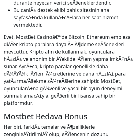
durante heyecan verici seÃ§eneklerdendir.
Bu canlÄ± destek ekibi bahis sitesinin ana
sayfasÄ±nda kullanÄ±cÄ±lara her saat hizmet
vermektedir.
Evet, MostBet Casinoâ€™da Bitcoin, Ethereum empieza
diÄŸer kripto paralara dayalÄ± Ã¶deme seÃ§enekleri
mevcuttur. Kripto afin de kullanmak, oyunculara
hÄ±zlÄ± ve anonim bir ÅŸekilde iÅŸlem yapma imkÃ¢nÄ±
sunar. AyrÄ±ca, kripto paralar genellikle daha
dÃ¼ÅŸÃ¼k iÅŸlem Ã¼cretlerine ve daha hÄ±zlÄ± para
yatÄ±rma/Ã§ekme sÃ¼reÃ§lerine sahiptir. MostBet,
oyuncularÄ±na gÃ¼venli ve yasal bir oyun deneyimi
sunmak amacÄ±yla, geÃ§erli bir lisansa sahip bir
platformdur.
Mostbet Bedava Bonus
Her biri, farklÄ± temalar ve Ã¶zelliklerle
zenginleÅŸtirilmiÅŸ olup, eÄŸlencenin dozunu