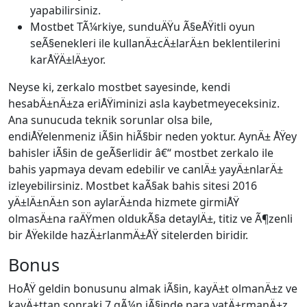
yapabilirsiniz.
Mostbet TÃ¼rkiye, sunduÄŸu Ã§eÅŸitli oyun
seÃ§enekleri ile kullanÄ±cÄ±larÄ±n beklentilerini
karÅŸÄ±lÄ±yor.
Neyse ki, zerkalo mostbet sayesinde, kendi
hesabÄ±nÄ±za eriÅŸiminizi asla kaybetmeyeceksiniz.
Ana sunucuda teknik sorunlar olsa bile,
endiÅŸelenmeniz iÃ§in hiÃ§bir neden yoktur. AynÄ± ÅŸey
bahisler iÃ§in de geÃ§erlidir â€“ mostbet zerkalo ile
bahis yapmaya devam edebilir ve canlÄ± yayÄ±nlarÄ±
izleyebilirsiniz. Mostbet kaÃ§ak bahis sitesi 2016
yÄ±lÄ±nÄ±n son aylarÄ±nda hizmete girmiÅŸ
olmasÄ±na raÄŸmen oldukÃ§a detaylÄ±, titiz ve Ã¶zenli
bir ÅŸekilde hazÄ±rlanmÄ±ÅŸ sitelerden biridir.
Bonus
HoÅŸ geldin bonusunu almak iÃ§in, kayÄ±t olmanÄ±z ve
kayÄ±ttan sonraki 7 gÃ¼n iÃ§inde para yatÄ±rmanÄ±z