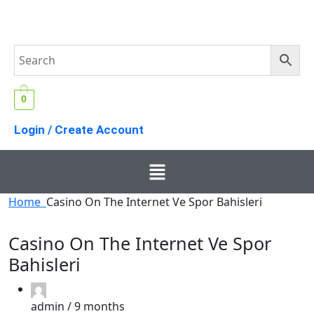
0
Login / Create Account
Home
Casino On The Internet Ve Spor Bahisleri
Casino On The Internet Ve Spor
Bahisleri
admin /
9 months