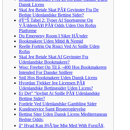
Dansk Licens
Skal Jeg Betale Skat PÃ¥ Gevinster Fra De
Bedste Udenlandske Betting Sider?
ðŸ“Š Tabel 2: Typer Af Sportsgrene Og
VÃ¦ddemÃ¥l PÃ¥ Odds Uden Om Rofus
Platforme
Du Emergeny Room I Sikre HÃ¦nder
Bookmakere Uden Mitid & Nemid
Reelle Fortrin Og Risici Ved At Spille Uden
Rofus
Skal Jeg Betale Skat Af Gevinster Fra
Udenlandske Bookmakere?
Woo: Freebet Op Til â‚¬400 Hos Bookmakeren
Intended For Danske Spillere
Spil Hos Bookmakere Uden Dansk Licens
Hvordan Tjekker Jeg Licensen PÃ¥
Udenlandske Bettingsider Uden Licens?
Er Det” “lovligt At Spille PÃ¥ Udenlandske
Betting Sider?
Fordele Ved Udenlandske Gambling Sider
Kundeservice Samt Brugeroplevelse
Betting Siter Uden Dansk Licens Mediterranean
Bedste Odds:
â“ Hvad Kan HjÃ¦lpe Mig Med With ForstÃ¥,