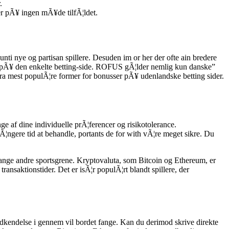
.
r pÃ¥ ingen mÃ¥de tilfÃ¦ldet.
ti nye og partisan spillere. Desuden im or her der ofte ain bredere
an pÃ¥ den enkelte betting-side. ROFUS gÃ¦lder nemlig kun danske”
ra mest populÃ¦re former for bonusser pÃ¥ udenlandske betting sider.
ge af dine individuelle prÃ¦ferencer og risikotolerance.
Ã¦ngere tid at behandle, portants de for with vÃ¦re meget sikre. Du
ange andre sportsgrene. Kryptovaluta, som Bitcoin og Ethereum, er
ansaktionstider. Det er isÃ¦r populÃ¦rt blandt spillere, der
godkendelse i gennem vil bordet fange. Kan du derimod skrive direkte