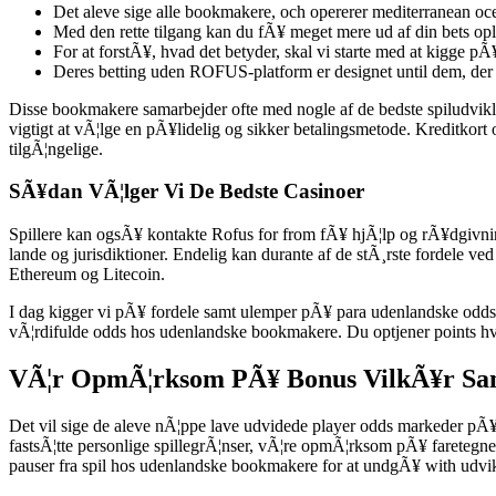
Det aleve sige alle bookmakere, och opererer mediterranean oc
Med den rette tilgang kan du fÃ¥ meget mere ud af din bets opl
For at forstÃ¥, hvad det betyder, skal vi starte med at kigg
Deres betting uden ROFUS-platform er designet until dem, der 
Disse bookmakere samarbejder ofte med nogle af de bedste spiludvikl
vigtigt at vÃ¦lge en pÃ¥lidelig og sikker betalingsmetode. Kreditkort
tilgÃ¦ngelige.
SÃ¥dan VÃ¦lger Vi De Bedste Casinoer
Spillere kan ogsÃ¥ kontakte Rofus for from fÃ¥ hjÃ¦lp og rÃ¥dgivnin
lande og jurisdiktioner. Endelig kan durante af de stÃ¸rste fordele v
Ethereum og Litecoin.
I dag kigger vi pÃ¥ fordele samt ulemper pÃ¥ para udenlandske odd
vÃ¦rdifulde odds hos udenlandske bookmakere. Du optjener points hver
VÃ¦r OpmÃ¦rksom PÃ¥ Bonus VilkÃ¥r Sam
Det vil sige de aleve nÃ¦ppe lave udvidede player odds markeder pÃ
fastsÃ¦tte personlige spillegrÃ¦nser, vÃ¦re opmÃ¦rksom pÃ¥ faretegne
pauser fra spil hos udenlandske bookmakere for at undgÃ¥ with udvik