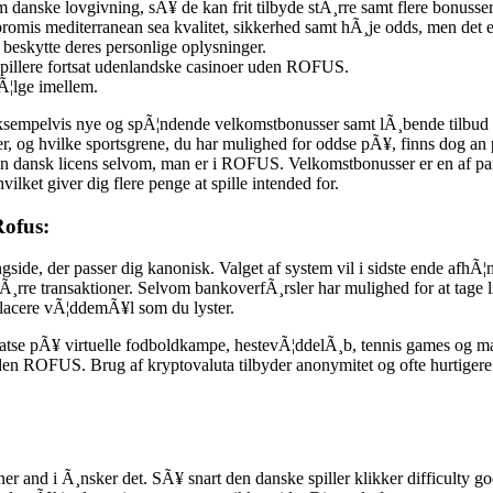
danske lovgivning, sÃ¥ de kan frit tilbyde stÃ¸rre samt flere bonusser
mis mediterranean sea kvalitet, sikkerhed samt hÃ¸je odds, men det e
t beskytte deres personlige oplysninger.
pillere fortsat udenlandske casinoer uden ROFUS.
vÃ¦lge imellem.
eksempelvis nye og spÃ¦ndende velkomstbonusser samt lÃ¸bende tilbud un
r er, og hvilke sportsgrene, du har mulighed for oddse pÃ¥, finns dog 
den dansk licens selvom, man er i ROFUS. Velkomstbonusser er en af pa
ilket giver dig flere penge at spille intended for.
Rofus:
side, der passer dig kanonisk. Valget af system vil i sidste ende afhÃ¦n
Ã¸rre transaktioner. Selvom bankoverfÃ¸rsler har mulighed for at tage l
placere vÃ¦ddemÃ¥l som du lyster.
satse pÃ¥ virtuelle fodboldkampe, hestevÃ¦ddelÃ¸b, tennis games og m
en ROFUS. Brug af kryptovaluta tilbyder anonymitet og ofte hurtigere tr
.
tner and i Ã¸nsker det. SÃ¥ snart den danske spiller klikker difficulty 