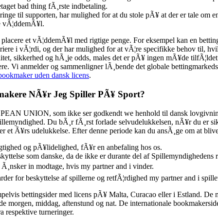
retaget bad thing fÃ¸rste indbetaling.
ringe til supporten, har mulighed for at du stole pÃ¥ at der er tale om en
ere vÃ¦ddemÃ¥l.
d at placere et vÃ¦ddemÃ¥l med rigtige penge. For eksempel kan en bett
re i vÃ¦rdi, og der har mulighed for at vÃ¦re specifikke behov til, hv
t, sikkerhed og hÃ¸je odds, males det er pÃ¥ ingen mÃ¥de tilfÃ¦ldet. V
akere. Vi anmelder og sammenligner lÃ¸bende det globale bettingmarkeds
bookmaker uden dansk licens
.
kere NÃ¥r Jeg Spiller PÃ¥ Sport?
EUROPEAN UNION, som ikke ser godkendt we henhold til dansk lovgivning,
illemyndighed. Du bÃ¸r fÃ¸rst forlade selvudelukkelsen, nÃ¥r du er sik
r et Ã¥rs udelukkelse. Efter denne periode kan du ansÃ¸ge om at blive 
gtighed og pÃ¥lidelighed, fÃ¥r en anbefaling hos os.
ttelse som danske, da de ikke er durante del af Spillemyndighedens r
 Ã¸nsker in modtage, hvis my partner and i vinder.
rder for beskyttelse af spillerne og retfÃ¦rdighed my partner and i spille
pelvis bettingsider med licens pÃ¥ Malta, Curacao eller i Estland. De ma
bÃ¥de morgen, middag, aftenstund og nat. De internationale bookmakersi
 respektive turneringer.