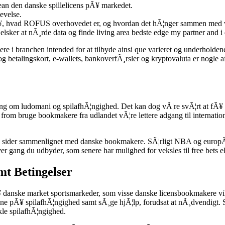
ean den danske spillelicens pÃ¥ markedet.
evelse.
e pÃ¥, hvad ROFUS overhovedet er, og hvordan det hÃ¦nger sammen med
elsker at nÃ¸rde data og finde living area bedste edge my partner and 
ere i branchen intended for at tilbyde ainsi que varieret og underhol
 og betalingskort, e-wallets, bankoverfÃ¸rsler og kryptovaluta er nogl
g om ludomani og spilafhÃ¦ngighed. Det kan dog vÃ¦re svÃ¦rt at fÃ¥ kl
ed from bruge bookmakere fra udlandet vÃ¦re lettere adgang til internat
s sider sammenlignet med danske bookmakere. SÃ¦rligt NBA og europÃ¦
 gang du udbyder, som senere har mulighed for veksles til free bets ell
t Betingelser
¥ danske market sportsmarkeder, som visse danske licensbookmakere vi
ne pÃ¥ spilafhÃ¦ngighed samt sÃ¸ge hjÃ¦lp, forudsat at nÃ¸dvendigt. S
le spilafhÃ¦ngighed.