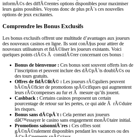
informÃ©s des diffÃ©rentes options disponibles pour maximiser
leurs gains possibles. Voyons donc de plus prÃ¨s ces nouvelles
options de jeux excitantes.
Comprendre les Bonus Exclusifs
Les bonus exclusifs offrent une multitude d’avantages aux joueurs
des nouveaux casinos en ligne. Ils sont conÃ§us pour attirer de
nouveaux utilisateurs et fidÃ©liser les joueurs existants. Voici
quelques points clÃ©s Ã considÃ©rer concernant ces bonus :
Bonus de bienvenue :
Ces bonus sont souvent offerts lors de
l’inscription et peuvent inclure des dÃ©pÃ´ts doublÃ©s ou
des tours gratuits.
Offres de fidÃ©litÃ© :
Les joueurs rÃ©guliers peuvent
bÃ©nÃ©ficier de promotions spÃ©cifiques qui augmentent
leurs rÃ©compenses au fur et Ã mesure qu’ils jouent.
Cashback :
Certains casinos proposent un certain
pourcentage de retour sur les pertes, ce qui aide Ã rÃ©duire
les risques.
Bonus sans dÃ©pÃ´t :
Cela permet aux joueurs
dâ€™essayer le casino sans engagement monÃ©taire initial.
Promotions saisonniÃ¨res :
Ces offres sont
gÃ©nÃ©ralement disponibles pendant les vacances ou des
Ã©vÃ©nements spÃ©ciaux.