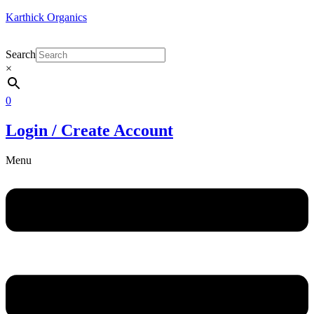
Karthick Organics
Search
×
0
Login / Create Account
Menu