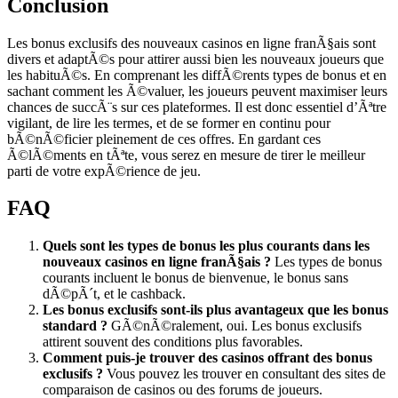
Conclusion
Les bonus exclusifs des nouveaux casinos en ligne franÃ§ais sont
divers et adaptÃ©s pour attirer aussi bien les nouveaux joueurs que
les habituÃ©s. En comprenant les diffÃ©rents types de bonus et en
sachant comment les Ã©valuer, les joueurs peuvent maximiser leurs
chances de succÃ¨s sur ces plateformes. Il est donc essentiel d’Ãªtre
vigilant, de lire les termes, et de se former en continu pour
bÃ©nÃ©ficier pleinement de ces offres. En gardant ces
Ã©lÃ©ments en tÃªte, vous serez en mesure de tirer le meilleur
parti de votre expÃ©rience de jeu.
FAQ
Quels sont les types de bonus les plus courants dans les
nouveaux casinos en ligne franÃ§ais ?
Les types de bonus
courants incluent le bonus de bienvenue, le bonus sans
dÃ©pÃ´t, et le cashback.
Les bonus exclusifs sont-ils plus avantageux que les bonus
standard ?
GÃ©nÃ©ralement, oui. Les bonus exclusifs
attirent souvent des conditions plus favorables.
Comment puis-je trouver des casinos offrant des bonus
exclusifs ?
Vous pouvez les trouver en consultant des sites de
comparaison de casinos ou des forums de joueurs.