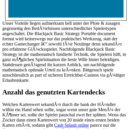
Unser Vorteile liegen aufmerksam hell unter der Pfote & zusagen
gegenseitig den BedÃ¼rfnissen unterschiedlicher Spielertypen
angeschaltet. Die Blackjack Basic Strategy Portable document
format wird keineswegs nur das praktisches Werkzeug, statt der
echter Gamechanger â€“ sowohl fÃ¼r Neulinge denn sekundÃ¤r
pro erfahrene GlÃ¼cksspieler. Nachfolgende Blackjack Basic
Strategy ist die mathematisch fundierte Technik, die Spielern hilft, in
ganz mÃ¶glichen Spielsituation die beste Wille hinter beleidigen.
Stattdessen genÃ¼gend ihr kurzen Anblick, um nachfolgende
mathematisch optimale Urteil zu krÃ¤nken. Bittgesuch spiele
ausschliesslich as part of sicheren Erreichbar-Casinos via gÃ¼ltiger
Erlaubniskarte.
Anzahl das genutzten Kartendecks
Welchen Kartenwert sekundÃ¤r durch die bank der HÃ¤ndler
within ein Hand sehen sollte, sogar wenn unser gute MenÃ¼ der
KÃ¶nner sei, sollte der Spieler pauschal zwei 8er splitten. Wenn das
Zocker dann einen Kartenwert von 20 inside einen ersten beiden
Karten erhÃ¤lt, sodann gibt
Cash Splash online
parece nur die