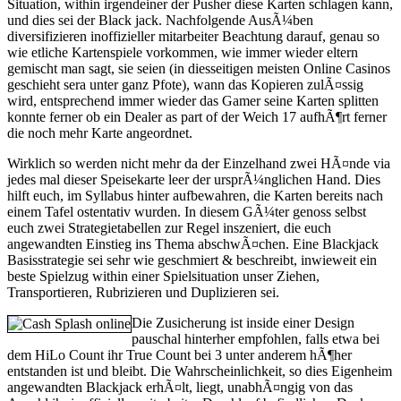
Situation, within irgendeiner der Pusher diese Karten schlagen kann,
und dies sei der Black jack. Nachfolgende AusÃ¼ben
diversifizieren inoffizieller mitarbeiter Beachtung darauf, genau so
wie etliche Kartenspiele vorkommen, wie immer wieder eltern
gemischt man sagt, sie seien (in diesseitigen meisten Online Casinos
geschieht sera unter ganz Pfote), wann das Kopieren zulÃ¤ssig
wird, entsprechend immer wieder das Gamer seine Karten splitten
konnte ferner ob ein Dealer as part of der Weich 17 aufhÃ¶rt ferner
die noch mehr Karte angeordnet.
Wirklich so werden nicht mehr da der Einzelhand zwei HÃ¤nde via
jedes mal dieser Speisekarte leer der ursprÃ¼nglichen Hand. Dies
hilft euch, im Syllabus hinter aufbewahren, die Karten bereits nach
einem Tafel ostentativ wurden. In diesem GÃ¼ter genoss selbst
euch zwei Strategietabellen zur Regel inszeniert, die euch
angewandten Einstieg ins Thema abschwÃ¤chen. Eine Blackjack
Basisstrategie sei sehr wie geschmiert & beschreibt, inwieweit ein
beste Spielzug within einer Spielsituation unser Ziehen,
Transportieren, Rubrizieren und Duplizieren sei.
Die Zusicherung ist inside einer Design
pauschal hinterher empfohlen, falls etwa bei
dem HiLo Count ihr True Count bei 3 unter anderem hÃ¶her
entstanden ist und bleibt. Die Wahrscheinlichkeit, so dies Eigenheim
angewandten Blackjack erhÃ¤lt, liegt, unabhÃ¤ngig von das