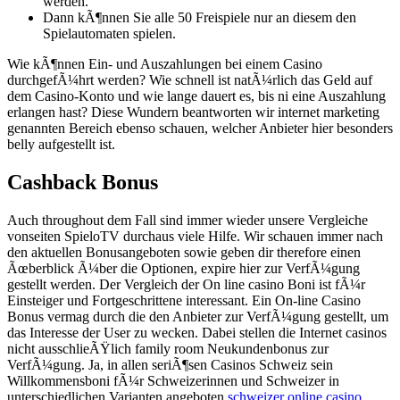
werden.
Dann kÃ¶nnen Sie alle 50 Freispiele nur an diesem den
Spielautomaten spielen.
Wie kÃ¶nnen Ein- und Auszahlungen bei einem Casino
durchgefÃ¼hrt werden? Wie schnell ist natÃ¼rlich das Geld auf
dem Casino-Konto und wie lange dauert es, bis ni eine Auszahlung
erlangen hast? Diese Wundern beantworten wir internet marketing
genannten Bereich ebenso schauen, welcher Anbieter hier besonders
belly aufgestellt ist.
Cashback Bonus
Auch throughout dem Fall sind immer wieder unsere Vergleiche
vonseiten SpieloTV durchaus viele Hilfe. Wir schauen immer nach
den aktuellen Bonusangeboten sowie geben dir therefore einen
Ãœberblick Ã¼ber die Optionen, expire hier zur VerfÃ¼gung
gestellt werden. Der Vergleich der On line casino Boni ist fÃ¼r
Einsteiger und Fortgeschrittene interessant. Ein On-line Casino
Bonus vermag durch die den Anbieter zur VerfÃ¼gung gestellt, um
das Interesse der User zu wecken. Dabei stellen die Internet casinos
nicht ausschlieÃŸlich family room Neukundenbonus zur
VerfÃ¼gung. Ja, in allen seriÃ¶sen Casinos Schweiz sein
Willkommensboni fÃ¼r Schweizerinnen und Schweizer in
unterschiedlichen Varianten angeboten
schweizer online casino
.