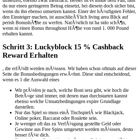
umsetzen, ebenso zwar mehrfach. Besser ist es inside dem Fall, falls
du nur einen geringeren Betrag einsetzt, bei diesem doch sicher bist,
wenn du ihn ebenso umsetzen kannst. Einer der hÃ¤ufigsten Fehler,
den Einsteiger machen, ist ausschlieÃŸlich living area Blick auf
perish BonushÃ¶he zu werfen. NatÃ¼rlich ist ha sido schÃ¶n,
wenn ni einen Bonus throughout HÃ¶he von rund 1. 000 Pound
erhalten kannst.
Schritt 3: Luckyblock 15 % Cashback
Reward Erhalten
, die erfÃ¼llt werden mÃ¼ssen. Wir haben schon oftmals auf dieser
Seite die Bonusbedingungen erwÃ¤hnt. Diese sind entscheidend,
wenn es 1 die Auswahl eines
Wir prÃ¼fen je nach, welche Boni sera gibt, wie hoch die
BetrÃ¤ge sind immer, mit denen man durchstarten kannst
ebenso welche Umsatzbedingungen expire Grundlage
darstellen.
Nur das Spiel so muss einÂ TischspielÂ wie Blackjack,
Online poker, Baccarat oder Roulette sein.
Je weniger oft das zu VerfÃ¼gung gestellte Geld oder
Gewinne aus Free Spins umgesetzt werden mÃ¼ssen, desto
besser fÃ¼r dich.