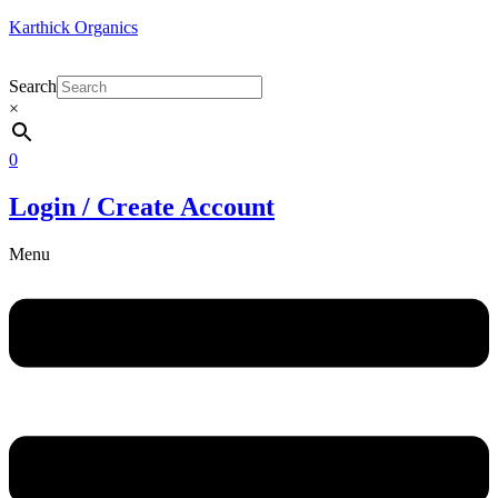
Karthick Organics
Search
×
0
Login / Create Account
Menu