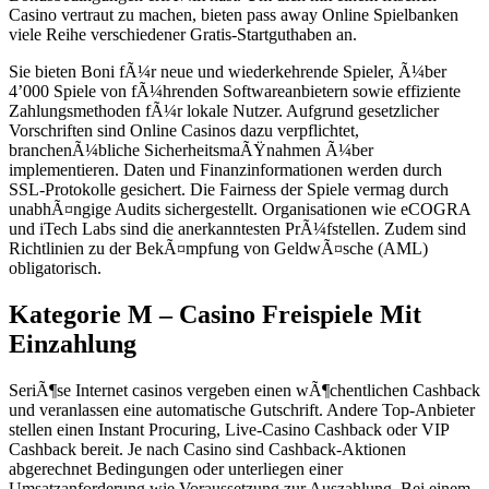
Casino vertraut zu machen, bieten pass away Online Spielbanken
viele Reihe verschiedener Gratis-Startguthaben an.
Sie bieten Boni fÃ¼r neue und wiederkehrende Spieler, Ã¼ber
4’000 Spiele von fÃ¼hrenden Softwareanbietern sowie effiziente
Zahlungsmethoden fÃ¼r lokale Nutzer. Aufgrund gesetzlicher
Vorschriften sind Online Casinos dazu verpflichtet,
branchenÃ¼bliche SicherheitsmaÃŸnahmen Ã¼ber
implementieren. Daten und Finanzinformationen werden durch
SSL-Protokolle gesichert. Die Fairness der Spiele vermag durch
unabhÃ¤ngige Audits sichergestellt. Organisationen wie eCOGRA
und iTech Labs sind die anerkanntesten PrÃ¼fstellen. Zudem sind
Richtlinien zu der BekÃ¤mpfung von GeldwÃ¤sche (AML)
obligatorisch.
Kategorie M – Casino Freispiele Mit
Einzahlung
SeriÃ¶se Internet casinos vergeben einen wÃ¶chentlichen Cashback
und veranlassen eine automatische Gutschrift. Andere Top-Anbieter
stellen einen Instant Procuring, Live-Casino Cashback oder VIP
Cashback bereit. Je nach Casino sind Cashback-Aktionen
abgerechnet Bedingungen oder unterliegen einer
Umsatzanforderung wie Voraussetzung zur Auszahlung. Bei einem