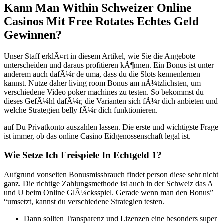
Kann Man Within Schweizer Online
Casinos Mit Free Rotates Echtes Geld
Gewinnen?
Unser Staff erklÃ¤rt in diesem Artikel, wie Sie die Angebote
unterscheiden und daraus profitieren kÃ¶nnen. Ein Bonus ist unter
anderem auch dafÃ¼r de uma, dass du die Slots kennenlernen
kannst. Nutze daher living room Bonus am nÃ¼tzlichsten, um
verschiedene Video poker machines zu testen. So bekommst du
dieses GefÃ¼hl dafÃ¼r, die Varianten sich fÃ¼r dich anbieten und
welche Strategien belly fÃ¼r dich funktionieren.
auf Du Privatkonto auszahlen lassen. Die erste und wichtigste Frage
ist immer, ob das online Casino Eidgenossenschaft legal ist.
Wie Setze Ich Freispiele In Echtgeld 1?
Aufgrund vonseiten Bonusmissbrauch findet person diese sehr nicht
ganz. Die richtige Zahlungsmethode ist auch in der Schweiz das A
und U beim Online GlÃ¼cksspiel. Gerade wenn man den Bonus”
“umsetzt, kannst du verschiedene Strategien testen.
Dann sollten Transparenz und Lizenzen eine besonders super