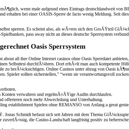
nn mÃ¶glich, wenn male aufgrund eines Eintrags deutschlandweit von 
und erhalten bei einer OASIS-Sperre de facto wenig Meldung. Seit di
ler selbst sperren. Es scheint also, als wÃ¤ren sich den GroÃŸteil GlÃ¼
pielbanken, pass away nicht an dieses deutsche Sperrsystem verbund
gerechnet Oasis Sperrsystem
about all ihre Online Internet casinos ohne Oasis Sperrdatei anbieten, 
e einen Selbsttest durchfÃ¼hren. Dort erhÃ¤lt man auch kompetente Hilfe
eile zu berÃ¼cksichtigen. Online Casinos unter abzug von Oasis kÃ¶nne
ten. Spieler sollten sicherstellen,” “wenn sie verantwortungsvoll zock
verboten.
en Konten verwahren und regelmÃ¤ÃŸige Audits durchlaufen.
d offerieren noch mehr Abwechslung und Unterhaltung.
ambling establishment Spielen ohne REMANSO von Anfang a great gen
ÃŸ. Jonas Schmidt befasst sich seit Jahren mit dem Thema GlÃ¼cksspie
uverlÃ¤ssig, die Casino-Landschaft langfristig positiv zu beherrsche