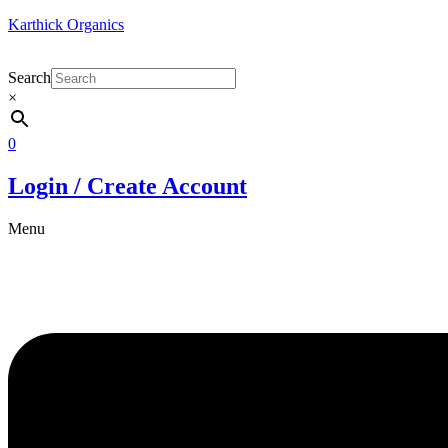
Karthick Organics
Search
×
0
Login / Create Account
Menu