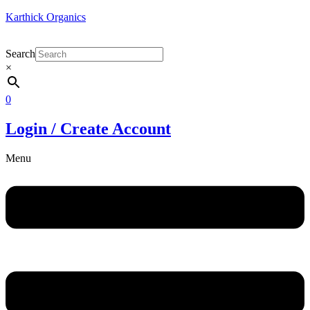
Karthick Organics
Search
×
0
Login / Create Account
Menu