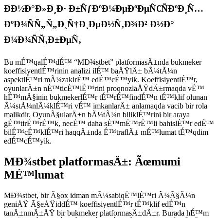
ÐÐ½Ð°Ð»Ð¸Ð· Ð±ÑƒÐºÐ¼ÐµÐºÐµÑ€ÑÐºÐ¸Ñ…
ÐºÐ¾ÑÑ„Ñ„Ð¸Ñ†Ð¸ÐµÐ½Ñ‚Ð¾Ð² Ð½Ð°
Ð¼Ð¾ÑÑ‚Ð±ÐµÑ‚
Bu mÉ™qalÉ™dÉ™ “MÐ¾stbet” platformasÄ±nda bukmeker
koeffisiyentlÉ™rinin analizi ilÉ™ baÄŸlÄ± bÃ¼tÃ¼n
aspektlÉ™ri mÃ¼zakirÉ™ edÉ™cÉ™yik. KoeffisiyentlÉ™r,
oyunlarÄ±n nÉ™ticÉ™lÉ™rini proqnozlaÅŸdÄ±rmaqda vÉ™
hÉ™mÃ§inin bukmekerlÉ™r tÉ™rÉ™findÉ™n tÉ™klif olunan
Ã¼stÃ¼nlÃ¼klÉ™ri vÉ™ imkanlarÄ± anlamaqda vacib bir rola
malikdir. OyunÃ§ularÄ±n bÃ¼tÃ¼n biliklÉ™rini bir araya
gÉ™tirÉ™rÉ™k, necÉ™ daha sÉ™mÉ™rÉ™li bahislÉ™r edÉ™
bilÉ™cÉ™klÉ™ri haqqÄ±nda É™traflÄ± mÉ™lumat tÉ™qdim
edÉ™cÉ™yik.
MÐ¾stbet platformasÄ±: Ãœmumi
MÉ™lumat
MÐ¾stbet, bir Ã§ox idman mÃ¼sabiqÉ™lÉ™ri Ã¼Ã§Ã¼n
geniÅŸ Ã§eÅŸiddÉ™ koeffisiyentlÉ™r tÉ™klif edÉ™n
tanÄ±nmÄ±ÅŸ bir bukmeker platformasÄ±dÄ±r. Burada hÉ™m