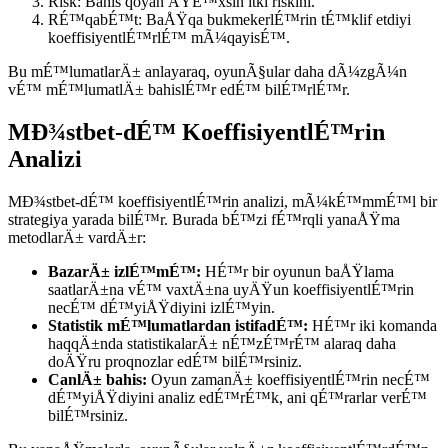
Risk: Bahis qoyan ÅŸÉ™xsin itki riskini.
RÉ™qabÉ™t: BaÅŸqa bukmekerlÉ™rin tÉ™klif etdiyi
koeffisiyentlÉ™rlÉ™ mÃ¼qayisÉ™.
Bu mÉ™lumatlarÄ± anlayaraq, oyunÃ§ular daha dÃ¼zgÃ¼n
vÉ™ mÉ™lumatlÄ± bahislÉ™r edÉ™ bilÉ™rlÉ™r.
MÐ¾stbet-dÉ™ KoeffisiyentlÉ™rin
Analizi
MÐ¾stbet-dÉ™ koeffisiyentlÉ™rin analizi, mÃ¼kÉ™mmÉ™l bir
strategiya yarada bilÉ™r. Burada bÉ™zi fÉ™rqli yanaÅŸma
metodlarÄ± vardÄ±r:
BazarÄ± izlÉ™mÉ™:
HÉ™r bir oyunun baÅŸlama
saatlarÄ±na vÉ™ vaxtÄ±na uyÄŸun koeffisiyentlÉ™rin
necÉ™ dÉ™yiÅŸdiyini izlÉ™yin.
Statistik mÉ™lumatlardan istifadÉ™:
HÉ™r iki komanda
haqqÄ±nda statistikalarÄ± nÉ™zÉ™rÉ™ alaraq daha
doÄŸru proqnozlar edÉ™ bilÉ™rsiniz.
CanlÄ± bahis:
Oyun zamanÄ± koeffisiyentlÉ™rin necÉ™
dÉ™yiÅŸdiyini analiz edÉ™rÉ™k, ani qÉ™rarlar verÉ™
bilÉ™rsiniz.