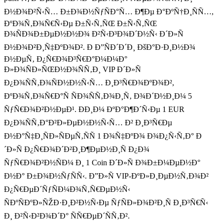
Ð½Ð¾Ð²Ñ‹Ñ… Ð±Ð¾Ð½ÑƒÑÐ°Ñ… Ð¶Ðµ Ð°ÐºÑ†Ð¸ÑÑ…,
ÐºÐ¾Ñ‚Ð¾Ñ€Ñ‹Ðµ Ð±Ñ‹Ñ‚ÑŒ Ð±Ñ‹Ñ‚ÑŒ
Ð¾ÑÐ¾Ð±ÐµÐ½Ð½Ð¾ Ð²Ñ‹Ð³Ð¾Ð´Ð½Ñ‹ Ð´Ð»Ñ
Ð½Ð¾Ð²Ð¸Ñ‡ÐºÐ¾Ð². Ð Ð”ÑÐ´Ð´Ð¸ ÐšÐ°Ð·Ð¸Ð½Ð¾
Ð½ÐµÑ‚ Ð¿Ñ€Ð¾Ð³Ñ€Ð°Ð¼Ð¼Ð°
Ð»Ð¾ÑÐ»ÑŒÐ½Ð¾ÑÑ‚Ð¸ VIP Ð´Ð»Ñ
Ð¿Ð¾ÑÑ‚Ð¾ÑÐ½Ð½Ñ‹Ñ… Ð¸Ð³Ñ€Ð¾ÐºÐ¾Ð²,
ÐºÐ¾Ñ‚Ð¾Ñ€Ð°Ñ ÑÐ¾ÑÑ‚Ð¾Ð¸Ñ‚ Ð¾Ð´Ð½Ð¸Ð¼ 5
ÑƒÑ€Ð¾Ð²Ð½ÐµÐ¹. ÐÐ¸Ð¼ ÐºÐ°Ð¶Ð´Ñ‹Ðµ 1 EUR
Ð¿Ð¾ÑÑ‚Ð°Ð²Ð»ÐµÐ½Ð½Ñ‹Ñ… Ð² Ð¸Ð³Ñ€Ðµ
Ð½Ð°Ñ‡Ð¸ÑÐ»ÑÐµÑ‚ÑÑ 1 Ð¾Ñ‡ÐºÐ¾ Ð¾Ð¿Ñ‹Ñ‚Ð° Ð
´Ð»Ñ Ð¿Ñ€Ð¾Ð´Ð²Ð¸Ð¶ÐµÐ½Ð¸Ñ Ð¿Ð¾
ÑƒÑ€Ð¾Ð²Ð½ÑÐ¼ Ð¸ 1 Coin Ð´Ð»Ñ Ð¾Ð±Ð¼ÐµÐ½Ð°
Ð½Ð° Ð±Ð¾Ð½ÑƒÑÑ‹. Ð”Ð»Ñ VIP-ÐºÐ»Ð¸ÐµÐ½Ñ‚Ð¾Ð²
Ð¿Ñ€ÐµÐ´ÑƒÑÐ¼Ð¾Ñ‚Ñ€ÐµÐ½Ñ‹
ÑÐºÑÐºÐ»ÑŽÐ·Ð¸Ð²Ð½Ñ‹Ðµ ÑƒÑÐ»Ð¾Ð²Ð¸Ñ Ð¸Ð³Ñ€Ñ‹
Ð¸ Ð²Ñ‹Ð²Ð¾Ð´Ð° ÑÑ€ÐµÐ´ÑÑ‚Ð².