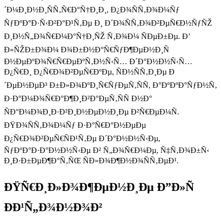
´Ð¼Ð¸Ð½Ð¸ÑÑ‚Ñ€Ð°Ñ†Ð¸Ð¸, Ð¿Ð¾ÑÑ‚Ð¾Ð¼Ñƒ
ÑƒÐºÐ°Ð·Ñ‹Ð²Ð°Ð¹Ñ‚Ðµ Ð¸ Ð´Ð¾ÑÑ‚Ð¾Ð²ÐµÑ€Ð½ÑƒÑŽ
Ð¸Ð½Ñ„Ð¾Ñ€Ð¼Ð°Ñ†Ð¸ÑŽ Ñ‚Ð¾Ð¼ ÑÐµÐ±Ðµ. Ð’
Ð»ÑŽÐ±Ð¾Ð¼ Ð¾Ð±Ð½Ð°Ñ€ÑƒÐ¶ÐµÐ½Ð¸Ñ
Ð½ÐµÐºÐ¾Ñ€Ñ€ÐµÐºÑ‚Ð½Ñ‹Ñ… Ð´Ð°Ð½Ð½Ñ‹Ñ…
Ð¿Ñ€Ð¸ Ð¿Ñ€Ð¾Ð²ÐµÑ€ÐºÐµ, ÑÐ½ÑÑ‚Ð¸Ðµ Ð
´ÐµÐ½ÐµÐ³ Ð±Ð»Ð¾ÐºÐ¸Ñ€ÑƒÐµÑ‚ÑÑ, Ð°ÐºÐºÐ°ÑƒÐ½Ñ‚
Ð·Ð°Ð¼Ð¾Ñ€Ð°Ð¶Ð¸Ð²Ð°ÐµÑ‚ÑÑ Ð½Ð°
ÑÐ°Ð¼Ð¾Ð¸Ð·Ð²Ð¸Ð½ÐµÐ½Ð¸Ðµ Ð²Ñ€ÐµÐ¼Ñ.
ÐŸÐ¾ÑÑ‚Ð¾Ð¼Ñƒ Ð·Ð°Ñ€Ð°Ð½ÐµÐµ
Ð¿Ñ€Ð¾Ð²ÐµÑ€ÑÐ¹Ñ‚Ðµ Ð´Ð°Ð½Ð½Ñ‹Ðµ,
ÑƒÐºÐ°Ð·Ð°Ð½Ð½Ñ‹Ðµ Ð² Ñ„Ð¾Ñ€Ð¼Ðµ, Ñ‡Ñ‚Ð¾Ð±Ñ‹
Ð¸Ð·Ð±ÐµÐ¶Ð°Ñ‚ÑŒ ÑÐ»Ð¾Ð¶Ð½Ð¾ÑÑ‚ÐµÐ¹.
ÐŸÑ€Ð¸Ð»Ð¾Ð¶ÐµÐ½Ð¸Ðµ Ð”Ð»Ñ
ÐÐ¹Ñ„Ð¾Ð½Ð¾Ð²