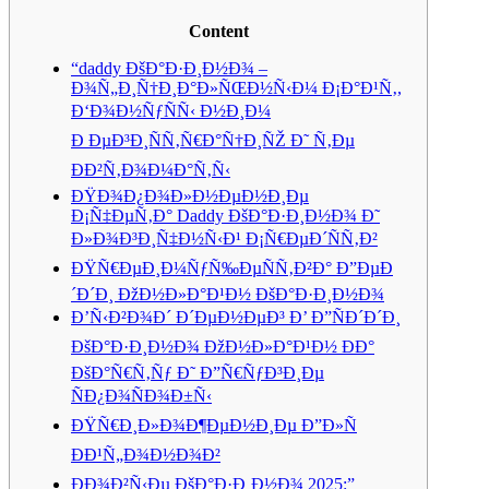
Content
“daddy ÐšÐ°Ð·Ð¸Ð½Ð¾ –
Ð¾Ñ„Ð¸Ñ†Ð¸Ð°Ð»ÑŒÐ½Ñ‹Ð¼ Ð¡Ð°Ð¹Ñ‚,
Ð‘Ð¾Ð½ÑƒÑÑ‹ Ð½Ð¸Ð¼
Ð ÐµÐ³Ð¸ÑÑ‚Ñ€Ð°Ñ†Ð¸ÑŽ Ð˜ Ñ‚Ðµ
ÐÐ²Ñ‚Ð¾Ð¼Ð°Ñ‚Ñ‹
ÐŸÐ¾Ð¿Ð¾Ð»Ð½ÐµÐ½Ð¸Ðµ
Ð¡Ñ‡ÐµÑ‚Ð° Daddy ÐšÐ°Ð·Ð¸Ð½Ð¾ Ð˜
Ð»Ð¾Ð³Ð¸Ñ‡Ð½Ñ‹Ð¹ Ð¡Ñ€ÐµÐ´ÑÑ‚Ð²
ÐŸÑ€ÐµÐ¸Ð¼ÑƒÑ‰ÐµÑÑ‚Ð²Ð° Ð”ÐµÐ
´Ð´Ð¸ ÐžÐ½Ð»Ð°Ð¹Ð½ ÐšÐ°Ð·Ð¸Ð½Ð¾
Ð’Ñ‹Ð²Ð¾Ð´ Ð´ÐµÐ½ÐµÐ³ Ð’ Ð”ÑÐ´Ð´Ð¸
ÐšÐ°Ð·Ð¸Ð½Ð¾ ÐžÐ½Ð»Ð°Ð¹Ð½ ÐÐ°
ÐšÐ°Ñ€Ñ‚Ñƒ Ð˜ Ð”Ñ€ÑƒÐ³Ð¸Ðµ
ÑÐ¿Ð¾ÑÐ¾Ð±Ñ‹
ÐŸÑ€Ð¸Ð»Ð¾Ð¶ÐµÐ½Ð¸Ðµ Ð”Ð»Ñ
ÐÐ¹Ñ„Ð¾Ð½Ð¾Ð²
ÐÐ¾Ð²Ñ‹Ðµ ÐšÐ°Ð·Ð¸Ð½Ð¾ 2025:”