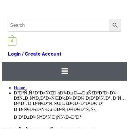
0
Login / Create Account
Home
Ð°ÐºÑ‚ÑƒÐ°Ð»ÑŒÐ½Ð¾Ðµ Ð—ÐµÑ€ÐºÐ°Ð»Ð¾
ÐžÑ„Ð¸Ñ†Ð¸Ð°Ð»ÑŒÐ½Ð¾Ð³Ð¾ Ð¡Ð°Ð¹Ñ‚Ð°, Ð’Ñ…
Ð¾Ð´, Ð˜Ð³Ñ€Ð°Ñ‚ÑŒ ÐžÐ½Ð»Ð°Ð¹Ð½ Ð’
Ð˜Ð³Ñ€Ð¾Ð²Ñ‹Ðµ ÐÐ²Ñ‚Ð¾Ð¼Ð°Ñ‚Ñ‹,
Ð Ð°Ð±Ð¾Ñ‡Ð°Ñ Ð¡ÑÑ‹Ð»ÐºÐ°