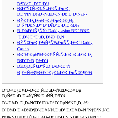
ÐžÐ½Ð»Ð°Ð¹Ð½
ÐšÐ°Ñ€Ñ‚Ð¾Ñ‡Ð½Ñ‹Ðµ Ð¸
ÐÐ°ÑÑ‚Ð¾Ð»ÑŒÐ½Ñ‹Ðµ Ð˜Ð³Ñ€Ñ‹
ÐŸÐ¾Ð¿Ð¾Ð»Ð½ÐµÐ½Ð¸Ðµ
Ð¡Ñ‡ÐµÑ‚Ð° Ð’ ÐšÐ°Ð·Ð¸Ð½Ð¾
Ð‘Ð¾Ð½ÑƒÑÑ‹ Daddycasino ÐÐ° Ð¾Ð
´Ð¸Ð½ Ð”ÐµÐ¿Ð¾Ð·Ð¸Ñ‚
ÐŸÑ€ÐµÐ¸Ð¼ÑƒÑ‰ÐµÑÑ‚Ð²Ð° Daddy
Casino
ÐÐ°Ð´ÐµÐ¶Ð½Ð¾ÑÑ‚ÑŒ Ð”ÐµÐ´Ð´Ð¸
ÐšÐ°Ð·Ð¸Ð½Ð¾
ÐžÐ¿ÐµÑ€Ð°Ñ‚Ð¸Ð²Ð½Ð°Ñ
Ð¡Ð»ÑƒÐ¶Ð±Ð° Ð¿Ð¾Ð´Ð´ÐµÑ€Ð¶ÐºÐ¸
Ð”Ð¾Ð¿Ð¾Ð»Ð½Ð¸Ñ‚ÐµÐ»ÑŒÐ½Ð¾Ðµ
Ð¿Ñ€ÐµÐ¸Ð¼ÑƒÑ‰ÐµÑÑ‚Ð²Ð¾
Ð¼Ð¾Ð±Ð¸Ð»ÑŒÐ½Ð¾Ð¹ Ð²ÐµÑ€ÑÐ¸Ð¸ â€“
Ð²Ð¾Ð·Ð¼Ð¾Ð¶Ð½Ð¾ÑÑ‚ÐµÐ¹ Ð¿Ð¾Ð»ÑƒÑ‡Ð°Ñ‚ÑŒ
push-ÑƒÐ²ÐµÐ´Ð¾Ð¼Ð»ÐµÐ½Ð¸Ñ ÑÐµÐ¼Ñ€ÑÑƒÐ¸