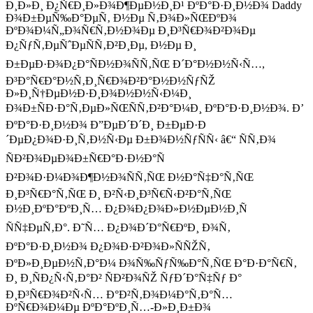
Ð¸Ð»Ð¸ Ð¿Ñ€Ð¸Ð»Ð¾Ð¶ÐµÐ½Ð¸Ð¹ ÐºÐ°Ð·Ð¸Ð½Ð¾ Daddy
Ð¾Ð±ÐµÑ‰Ð°ÐµÑ‚ Ð½Ðµ Ñ‚Ð¾Ð»ÑŒÐºÐ¾
ÐºÐ¾Ð¼Ñ„Ð¾Ñ€Ñ‚Ð½Ð¾Ðµ Ð¸Ð³Ñ€Ð¾Ð²Ð¾Ðµ
Ð¿ÑƒÑ‚ÐµÑˆÐµÑÑ‚Ð²Ð¸Ðµ, Ð½Ðµ Ð¸
Ð±ÐµÐ·Ð¾Ð¿Ð°ÑÐ½Ð¾ÑÑ‚ÑŒ Ð´Ð°Ð½Ð½Ñ‹Ñ…,
Ð³Ð°Ñ€Ð°Ð½Ñ‚Ð¸Ñ€Ð¾Ð²Ð°Ð½Ð½ÑƒÑŽ
Ð»Ð¸Ñ†ÐµÐ½Ð·Ð¸Ð¾Ð½Ð½Ñ‹Ð¼Ð¸
Ð¾Ð±ÑÐ·Ð°Ñ‚ÐµÐ»ÑŒÑÑ‚Ð²Ð°Ð¼Ð¸ ÐºÐ°Ð·Ð¸Ð½Ð¾. Ð’
ÐºÐ°Ð·Ð¸Ð½Ð¾ Ð”ÐµÐ´Ð´Ð¸ Ð±ÐµÐ·Ð
´ÐµÐ¿Ð¾Ð·Ð¸Ñ‚Ð½Ñ‹Ðµ Ð±Ð¾Ð½ÑƒÑÑ‹ â€“ ÑÑ‚Ð¾
ÑÐ²Ð¾ÐµÐ¾Ð±Ñ€Ð°Ð·Ð½Ð°Ñ
Ð²Ð¾Ð·Ð¼Ð¾Ð¶Ð½Ð¾ÑÑ‚ÑŒ Ð½Ð°Ñ‡Ð°Ñ‚ÑŒ
Ð¸Ð³Ñ€Ð°Ñ‚ÑŒ Ð¸ Ð²Ñ‹Ð¸Ð³Ñ€Ñ‹Ð²Ð°Ñ‚ÑŒ
Ð½Ð¸ÐºÐ°ÐºÐ¸Ñ… Ð¿Ð¾Ð¿Ð¾Ð»Ð½ÐµÐ½Ð¸Ñ
ÑÑ‡ÐµÑ‚Ð°. Ð˜Ñ… Ð¿Ð¾Ð´Ð°Ñ€ÐºÐ¸ Ð¾Ñ‚
ÐºÐ°Ð·Ð¸Ð½Ð¾ Ð¿Ð¾Ð·Ð²Ð¾Ð»ÑÑŽÑ‚
ÐºÐ»Ð¸ÐµÐ½Ñ‚Ð°Ð¼ Ð¾Ñ‰ÑƒÑ‰Ð°Ñ‚ÑŒ Ð°Ð·Ð°Ñ€Ñ‚
Ð¸ Ð¸ÑÐ¿Ñ‹Ñ‚Ð°Ð² ÑÐ²Ð¾ÑŽ ÑƒÐ´Ð°Ñ‡Ñƒ Ð°
Ð¸Ð³Ñ€Ð¾Ð²Ñ‹Ñ… Ð°Ð²Ñ‚Ð¾Ð¼Ð°Ñ‚Ð°Ñ…
ÐºÑ€Ð¾Ð¼Ðµ ÐºÐ°ÐºÐ¸Ñ…-Ð»Ð¸Ð±Ð¾