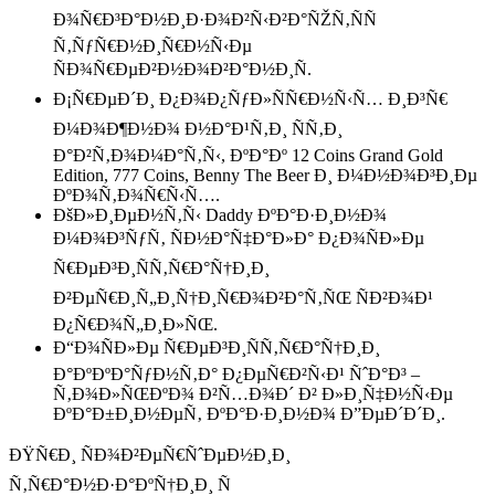
Ð¾Ñ€Ð³Ð°Ð½Ð¸Ð·Ð¾Ð²Ñ‹Ð²Ð°ÑŽÑ‚ÑÑ
Ñ‚ÑƒÑ€Ð½Ð¸Ñ€Ð½Ñ‹Ðµ
ÑÐ¾Ñ€ÐµÐ²Ð½Ð¾Ð²Ð°Ð½Ð¸Ñ.
Ð¡Ñ€ÐµÐ´Ð¸ Ð¿Ð¾Ð¿ÑƒÐ»ÑÑ€Ð½Ñ‹Ñ… Ð¸Ð³Ñ€
Ð¼Ð¾Ð¶Ð½Ð¾ Ð½Ð°Ð¹Ñ‚Ð¸ ÑÑ‚Ð¸
Ð°Ð²Ñ‚Ð¾Ð¼Ð°Ñ‚Ñ‹, ÐºÐ°Ðº 12 Coins Grand Gold
Edition, 777 Coins, Benny The Beer Ð¸ Ð¼Ð½Ð¾Ð³Ð¸Ðµ
ÐºÐ¾Ñ‚Ð¾Ñ€Ñ‹Ñ….
ÐšÐ»Ð¸ÐµÐ½Ñ‚Ñ‹ Daddy ÐºÐ°Ð·Ð¸Ð½Ð¾
Ð¼Ð¾Ð³ÑƒÑ‚ ÑÐ½Ð°Ñ‡Ð°Ð»Ð° Ð¿Ð¾ÑÐ»Ðµ
Ñ€ÐµÐ³Ð¸ÑÑ‚Ñ€Ð°Ñ†Ð¸Ð¸
Ð²ÐµÑ€Ð¸Ñ„Ð¸Ñ†Ð¸Ñ€Ð¾Ð²Ð°Ñ‚ÑŒ ÑÐ²Ð¾Ð¹
Ð¿Ñ€Ð¾Ñ„Ð¸Ð»ÑŒ.
Ð“Ð¾ÑÐ»Ðµ Ñ€ÐµÐ³Ð¸ÑÑ‚Ñ€Ð°Ñ†Ð¸Ð¸
Ð°ÐºÐºÐ°ÑƒÐ½Ñ‚Ð° Ð¿ÐµÑ€Ð²Ñ‹Ð¹ ÑˆÐ°Ð³ –
Ñ‚Ð¾Ð»ÑŒÐºÐ¾ Ð²Ñ…Ð¾Ð´ Ð² Ð»Ð¸Ñ‡Ð½Ñ‹Ðµ
ÐºÐ°Ð±Ð¸Ð½ÐµÑ‚ ÐºÐ°Ð·Ð¸Ð½Ð¾ Ð”ÐµÐ´Ð´Ð¸.
ÐŸÑ€Ð¸ ÑÐ¾Ð²ÐµÑ€ÑˆÐµÐ½Ð¸Ð¸
Ñ‚Ñ€Ð°Ð½Ð·Ð°ÐºÑ†Ð¸Ð¸ Ñ