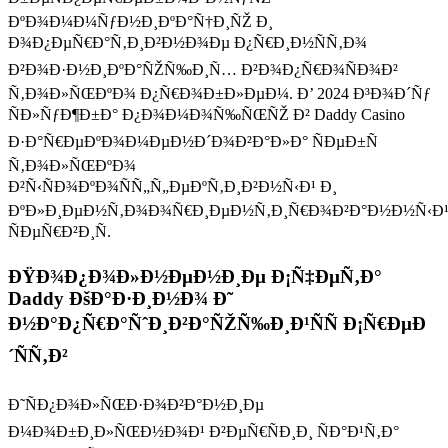
ÐºÐ¾Ð¼Ð¼ÑƒÐ½Ð¸ÐºÐ°Ñ†Ð¸ÑŽ Ð¸
Ð¾Ð¿ÐµÑ€Ð°Ñ‚Ð¸Ð²Ð½Ð¾Ðµ Ð¿Ñ€Ð¸Ð½ÑÑ‚Ð¾
Ð²Ð¾Ð·Ð½Ð¸ÐºÐ°ÑŽÑ‰Ð¸Ñ… Ð²Ð¾Ð¿Ñ€Ð¾ÑÐ¾Ð²
Ñ‚Ð¾Ð»ÑŒÐºÐ¾ Ð¿Ñ€Ð¾Ð±Ð»ÐµÐ¼. Ð’ 2024 Ð³Ð¾Ð´Ñƒ
ÑÐ»ÑƒÐ¶Ð±Ð° Ð¿Ð¾Ð¼Ð¾Ñ‰ÑŒÑŽ Ð² Daddy Casino
Ð·Ð°Ñ€ÐµÐºÐ¾Ð¼ÐµÐ½Ð´Ð¾Ð²Ð°Ð»Ð° ÑÐµÐ±Ñ
Ñ‚Ð¾Ð»ÑŒÐºÐ¾
Ð²Ñ‹ÑÐ¾ÐºÐ¾ÑÑ„Ñ„ÐµÐºÑ‚Ð¸Ð²Ð½Ñ‹Ð¹ Ð¸
ÐºÐ»Ð¸ÐµÐ½Ñ‚Ð¾Ð¾Ñ€Ð¸ÐµÐ½Ñ‚Ð¸Ñ€Ð¾Ð²Ð°Ð½Ð½Ñ‹Ð
ÑÐµÑ€Ð²Ð¸Ñ.
ÐŸÐ¾Ð¿Ð¾Ð»Ð½ÐµÐ½Ð¸Ðµ Ð¡Ñ‡ÐµÑ‚Ð°
Daddy ÐšÐ°Ð·Ð¸Ð½Ð¾ Ð˜
Ð½Ð°Ð¿Ñ€Ð°ÑˆÐ¸Ð²Ð°ÑŽÑ‰Ð¸Ð¹ÑÑ Ð¡Ñ€ÐµÐ
´ÑÑ‚Ð²
Ð˜ÑÐ¿Ð¾Ð»ÑŒÐ·Ð¾Ð²Ð°Ð½Ð¸Ðµ
Ð¼Ð¾Ð±Ð¸Ð»ÑŒÐ½Ð¾Ð¹ Ð²ÐµÑ€ÑÐ¸Ð¸ ÑÐ°Ð¹Ñ‚Ð°