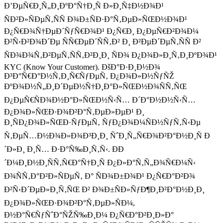
Ð’ÐµÑ€Ð¸Ñ„Ð¸ÐºÐ°Ñ†Ð¸Ñ Ð»Ð¸Ñ‡Ð½Ð¾Ð¹
ÑÐ²Ð»ÑÐµÑ‚ÑÑ Ð¾Ð±ÑÐ·Ð°Ñ‚ÐµÐ»ÑŒÐ½Ð¾Ð¹
Ð¿Ñ€Ð¾Ñ†ÐµÐ´ÑƒÑ€Ð¾Ð¹ Ð¿Ñ€Ð¸ Ð¿ÐµÑ€Ð²Ð¾Ð¼
Ð²Ñ‹Ð²Ð¾Ð´Ðµ ÑÑ€ÐµÐ´ÑÑ‚Ð² Ð¸ Ð²ÐµÐ´ÐµÑ‚ÑÑ Ð²
ÑÐ¾Ð¾Ñ‚Ð²ÐµÑ‚ÑÑ‚Ð²Ð¸Ð¸ ÑÐ¾ Ð¿Ð¾Ð»Ð¸Ñ‚Ð¸ÐºÐ¾Ð¹
KYC (Know Your Customer). ÐšÐ°Ð·Ð¸Ð½Ð¾
Ð³Ð°Ñ€Ð°Ð½Ñ‚Ð¸Ñ€ÑƒÐµÑ‚ Ð¿Ð¾Ð»Ð½ÑƒÑŽ
ÐºÐ¾Ð½Ñ„Ð¸Ð´ÐµÐ½Ñ†Ð¸Ð°Ð»ÑŒÐ½Ð¾ÑÑ‚ÑŒ
Ð¿ÐµÑ€ÑÐ¾Ð½Ð°Ð»ÑŒÐ½Ñ‹Ñ… Ð´Ð°Ð½Ð½Ñ‹Ñ…
Ð¿Ð¾Ð»ÑŒÐ·Ð¾Ð²Ð°Ñ‚ÐµÐ»ÐµÐ¹ Ð¸
Ð¸ÑÐ¿Ð¾Ð»ÑŒÐ·ÑƒÐµÑ‚ ÑƒÐ¿Ð¾Ð¼ÑÐ½ÑƒÑ‚Ñ‹Ðµ
Ñ‚ÐµÑ…Ð½Ð¾Ð»Ð¾Ð³Ð¸Ð¸ ÑˆÐ¸Ñ„Ñ€Ð¾Ð²Ð°Ð½Ð¸Ñ Ð
´Ð»Ð¸ Ð¸Ñ… Ð·Ð°Ñ‰Ð¸Ñ‚Ñ‹. ÐÐ
´Ð¼Ð¸Ð½Ð¸ÑÑ‚Ñ€Ð°Ñ†Ð¸Ñ Ð¿Ð»Ð°Ñ‚Ñ„Ð¾Ñ€Ð¼Ñ‹
Ð¾ÑÑ‚Ð°Ð²Ð»ÑÐµÑ‚ Ð° ÑÐ¾Ð±Ð¾Ð¹ Ð¿Ñ€Ð°Ð²Ð¾
Ð²Ñ‹Ð´ÐµÐ»Ð¸Ñ‚ÑŒ Ð² Ð¾Ð±ÑÐ»ÑƒÐ¶Ð¸Ð²Ð°Ð½Ð¸Ð¸
Ð¿Ð¾Ð»ÑŒÐ·Ð¾Ð²Ð°Ñ‚ÐµÐ»ÑÐ¼,
Ð½Ð°Ñ€ÑƒÑˆÐ°ÑŽÑ‰Ð¸Ð¼ Ð¿Ñ€Ð°Ð²Ð¸Ð»Ð°