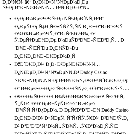
Ð¸Ð³Ñ€Ñ‹ â€“ Ð¿Ð¾Ð»ÑƒÑ‡ÐµÐ½Ð¸Ðµ
Ñ€ÐµÐ°Ð»ÑŒÐ½Ñ‹Ñ… Ð²Ñ‹Ð¿Ð»Ð°Ñ‚.
Ð¡ÐµÐ¼ÐµÐ¹Ð½Ñ‹Ðµ ÑÑ€ÐµÐ´ÑÑ‚Ð²Ð°
Ð¿ÐµÑ€ÐµÑ‡Ð¸ÑÐ»ÑÑŽÑ‚ÑÑ Ð¸ Ð±Ð°Ð»Ð°Ð½Ñ
Ð¼Ð¾Ð¼ÐµÐ½Ñ‚Ð°Ð»ÑŒÐ½Ð¾, Ð²
Ñ‚ÐµÑ‡ÐµÐ½Ð¸Ðµ Ð½ÐµÑÐºÐ¾Ð»ÑŒÐºÐ¸Ñ… Ð
´Ð¾Ð»ÑŒÑˆÐµ Ð¿Ð¾ÑÐ»Ðµ
Ð¿Ð¾Ð¿Ð¾Ð»Ð½ÐµÐ½Ð¸Ñ.
ÐžÐ´Ð½Ð¸Ð¼ Ð¸Ð· Ð²ÐµÑÐ¾Ð¼Ñ‹Ñ…
Ð¿Ñ€ÐµÐ¸Ð¼ÑƒÑ‰ÐµÑÑ‚Ð² Daddy Casino
ÑÐ²Ð»ÑÐµÑ‚ÑÑ ÐµÐ³Ð¾ Ð¾Ñ‚Ð½Ð¾ÑˆÐµÐ½Ð¸Ðµ
Ðº Ð±ÐµÐ·Ð¾Ð¿Ð°ÑÐ½Ð¾ÑÑ‚Ð¸ Ð´Ð°Ð½Ð½Ñ‹Ñ….
Ð¢Ð¾Ð»ÑŒÐºÐ¾ Ð¾ÑÐ½Ð¾Ð²Ð½Ð¾Ð¹ ÑÐ°Ð¹Ñ‚
Ñ„Ñ€Ð°Ð¹Ð´ÐµÐ±ÑƒÑ€Ð³Ð° Ð½ÐµÐ
´Ð¾ÑÑ‚ÑƒÐ¿ÐµÐ½, Ð·ÐµÑ€ÐºÐ°Ð»Ð¾ Daddy Casino
Ð¿Ð¾Ð·Ð²Ð¾Ð»ÑÐµÑ‚ ÑˆÑƒÑÑ‚Ñ€Ð¾ Ð²Ð¾Ð¹Ñ‚Ð¸
Ð² Ð°ÐºÐºÐ°ÑƒÐ½Ñ‚, ÑÐ¾Ñ…Ñ€Ð°Ð½Ð¸Ñ‚ÑŒ