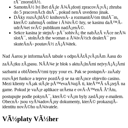
rÅ¯znorodÃ½.
SamotnÃ½ Ivi Bet dÃ¡le Å¾Ã¡dosti zpracovÃ¡vÃ¡ zhruba
do 5 pracovnÃ­ch dnÅ¯, pokud nenÃ­ uvedeno jinak.
DÃ­ky rozsÃ¡hlÃ© knihovnÄ› a rozmanitÃ½m titulÅ¯m,
kterÃ© zahrnujÃ­ online i Å¾ivÃ© hry, se kasinu daÅ™Ã­
udrÅ¾et svÃ© publikum nadÅ¡enÃ©.
Sekce kasina je stejnÄ› pÅ¯sobivÃ¡ the nabÃ­zÃ­ vÃ­ce neÅ¾
slotÅ¯, stolnÃ­ch the woman a Å¾ivÃ½ch dealerÅ¯ pro
skuteÄnÄ› poutavÃ½ zÃ¡Å¾itek.
Nad Äarou je informaÄnÃ­ tabule s odpoÄÃ­tÃ¡vÃ¡nÃ­m Äasu do
zaÄÃ¡tku zÃ¡pasu. NÃ­Å¾e je blok s aktuÃ¡lnÃ­mi nejvyÅ¡Å¡Ã­mi
sazbami a oblÃ­benÃ½mi typy your ex. Pak se postupnÄ› zaÄaly
rozvÃ­jet funkce a teprve pozdÄ›ji se na strÃ¡nce objevilo casino.
Mezi klienty vÅ¡ak stÃ¡le pÅ™evaÅ¾ujÃ­ ti, kteÅ™Ã­ sÃ¡zejÃ­ na
game. Pokud je vaÅ¡e aplikace urÄena e ovÄ›Å™enÃ­ ÃºÄtu,
postupujte podle pokynÅ¯, kterÃ© vÃ¡m byly zaslÃ¡ny e-mailem.
ObecnÄ› jsou vyÅ¾adovÃ¡ny dokumenty, kterÃ© prokazujÃ­
identitu novÃ©ho uÅ¾ivatele.
VÃ½platy VÃ½her