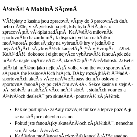
Å½ivÃ© A MobilnÃ­ SÃ¡zenÃ­
VÃ½platy z kasina jsou zpracovÃ¡vÃ¡ny do 3 pracovnÃ­ch dnÅ¯
nebo dÃ©le, v zÃ¡vislosti na jeff, kdy byla Å¾Ã¡dost o
zpracovÃ¡nÃ­ vÃ½plat zadÃ¡nÃ­. KaÅ¾dÃ½ milovnÃ­k
sportovnÃ­ho hazardu mÃ¡ k dispozici velkou nabÃ­dku
moÅ¾nostÃ­ podat sÃ¡zky na vybranÃ© hry v jednÃ© z
nejvÄ›tÅ¡Ã­ch sÃ¡zkovÃ½ch kancelÃ¡Å™Ã­ v EvropÄ› – 22bet.
KaÅ¾dÃ½, dokonce i eight nejvÃ­ce vybÃ­ravÃ½ fanouÅ¡ek zde
urÄitÄ› najde zajÃ­mavÃ© sÃ¡zkovÃ© pÅ™Ã­leÅ¾itosti. 22Bet si
udÄ›lal jmÃ©no jako nejlepÅ¡Ã­ volba v on the web sportovnÃ­m
sÃ¡zenÃ­ the kasinovÃ½ch hrÃ¡ch. DÃ­ky rozsÃ¡hlÃ© Å™adÄ›
sportovnÃ­ch akcÃ­ s vÃ­ce neÅ¾ zÃ¡pasy dennÄ› oslovuje
sportovnÃ­ fanouÅ¡ky po celÃ©m svÄ›tÄ›. Sekce kasina u stejnÄ›
pÅ¯sobivÃ¡ a nabÃ­zÃ­ vÃ­ce neÅ¾ slotÅ¯, stolnÃ­ch your ex a
Å¾ivÃ½ch dealerÅ¯ pro skuteÄnÄ› poutavÃ½ zÃ¡Å¾itek.
Pak se postupnÄ› zaÄaly rozvÃ­jet funkce a teprve pozdÄ›ji
se na strÃ¡nce objevilo casino.
Pokud jste fanouÅ¡ky skuteÄnÃ½ch zÃ¡Å¾itkÅ¯, nenechte
si ujÃ­t sekci Å½ivÃ©.
KaÅ¾dou moÅ¾nost sÃ¡zkovÃ© kancelÃ¡Å™e snadno