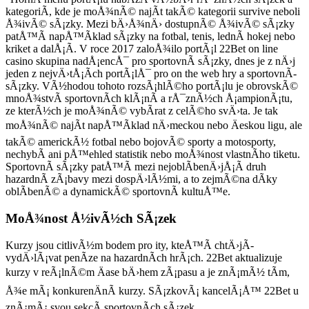
kategoriÃ­, kde je moÅ¾nÃ© najÃ­t takÃ© kategorii survive neboli
Å¾ivÃ© sÃ¡zky. Mezi bÄ›Å¾nÄ› dostupnÃ© Å¾ivÃ© sÃ¡zky
patÅ™Ã­ napÅ™Ã­klad sÃ¡zky na fotbal, tenis, lednÃ­ hokej nebo
kriket a dalÅ¡Ã­. V roce 2017 zaloÅ¾ilo portÃ¡l 22Bet on line
casino skupina nadÅ¡encÅ¯ pro sportovnÃ­ sÃ¡zky, dnes je z nÄ›j
jeden z nejvÄ›tÅ¡Ã­ch portÃ¡lÅ¯ pro on the web hry a sportovnÃ­
sÃ¡zky. VÃ½hodou tohoto rozsÃ¡hlÃ©ho portÃ¡lu je obrovskÃ©
mnoÅ¾stvÃ­ sportovnÃ­ch klÃ¡nÃ­ a rÅ¯znÃ½ch Å¡ampionÃ¡tu,
ze kterÃ½ch je moÅ¾nÃ© vybÃ­rat z celÃ©ho svÄ›ta. Je tak
moÅ¾nÃ© najÃ­t napÅ™Ã­klad nÄ›meckou nebo Äeskou ligu, ale
takÃ© americkÃ½ fotbal nebo bojovÃ© sporty a motosporty,
nechybÃ­ ani pÅ™ehled statistik nebo moÅ¾nost vlastnÃ­ho tiketu.
SportovnÃ­ sÃ¡zky patÅ™Ã­ mezi nejoblÃ­benÄ›jÅ¡Ã­ druh
hazardnÃ­ zÃ¡bavy mezi dospÄ›lÃ½mi, a to zejmÃ©na dÃ­ky
oblÃ­benÃ© a dynamickÃ© sportovnÃ­ kultuÅ™e.
MoÅ¾nost Å½ivÃ½ch SÃ¡zek
Kurzy jsou citlivÃ½m bodem pro ity, kteÅ™Ã­ chtÄ›jÃ­
vydÄ›lÃ¡vat penÃ­ze na hazardnÃ­ch hrÃ¡ch. 22Bet aktualizuje
kurzy v reÃ¡lnÃ©m Äase bÄ›hem zÃ¡pasu a je znÃ¡mÃ½ tÃ­m,
Å¾e mÃ¡ konkurenÄnÃ­ kurzy. SÃ¡zkovÃ¡ kancelÃ¡Å™ 22Bet u
znÃ¡mÃ¡ svou sekcÃ­ sportovnÃ­ch sÃ¡zek.