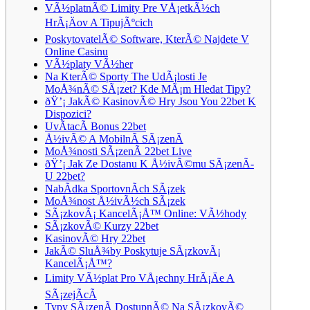
VÃ½platnÃ© Limity Pre VÅ¡etkÃ½ch
HrÃ¡Äov A TipujÃºcich
PoskytovatelÃ© Software, KterÃ© Najdete V
Online Casinu
VÃ½platy VÃ½her
Na KterÃ© Sporty The UdÃ¡losti Je
MoÅ¾nÃ© SÃ¡zet? Kde MÃ¡m Hledat Tipy?
ðŸ’¡ JakÃ© KasinovÃ© Hry Jsou You 22bet K
Dispozici?
UvÃ­tacÃ­ Bonus 22bet
Å½ivÃ© A MobilnÃ­ SÃ¡zenÃ­
MoÅ¾nosti SÃ¡zenÃ­ 22bet Live
ðŸ’¡ Jak Ze Dostanu K Å½ivÃ©mu SÃ¡zenÃ­
U 22bet?
NabÃ­dka SportovnÃ­ch SÃ¡zek
MoÅ¾nost Å½ivÃ½ch SÃ¡zek
SÃ¡zkovÃ¡ KancelÃ¡Å™ Online: VÃ½hody
SÃ¡zkovÃ© Kurzy 22bet
KasinovÃ© Hry 22bet
JakÃ© SluÅ¾by Poskytuje SÃ¡zkovÃ¡
KancelÃ¡Å™?
Limity VÃ½plat Pro VÅ¡echny HrÃ¡Äe A
SÃ¡zejÃ­cÃ­
Typy SÃ¡zenÃ­ DostupnÃ© Na SÃ¡zkovÃ©