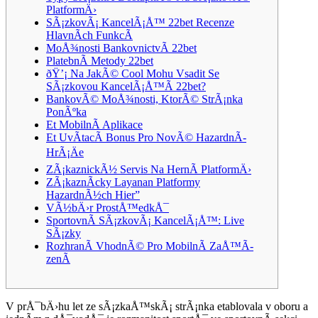
PlatformÄ›
SÃ¡zkovÃ¡ KancelÃ¡Å™ 22bet Recenze
HlavnÃ­ch FunkcÃ­
MoÅ¾nosti BankovnictvÃ­ 22bet
PlatebnÃ­ Metody 22bet
ðŸ’¡ Na JakÃ© Cool Mohu Vsadit Se
SÃ¡zkovou KancelÃ¡Å™Ã­ 22bet?
BankovÃ© MoÅ¾nosti, KtorÃ© StrÃ¡nka
PonÃºka
Et MobilnÃ­ Aplikace
Et UvÃ­tacÃ­ Bonus Pro NovÃ© HazardnÃ­
HrÃ¡Äe
ZÃ¡kaznickÃ½ Servis Na HernÃ­ PlatformÄ›
ZÃ¡kaznÃ­cky Layanan Platformy
HazardnÃ½ch Hier”
VÃ½bÄ›r ProstÅ™edkÅ¯
SportovnÃ­ SÃ¡zkovÃ¡ KancelÃ¡Å™: Live
SÃ¡zky
RozhranÃ­ VhodnÃ© Pro MobilnÃ­ ZaÅ™Ã­
zenÃ­
V prÅ¯bÄ›hu let ze sÃ¡zkaÅ™skÃ¡ strÃ¡nka etablovala v oboru a