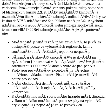
dobrÃ½m zdrojem zÃ¡bavy se svÃ½mi klasickÃ½mi verzemi a
variacemi. Prozkoumejte hlavnÃ­ varianty pokeru, rulety some sort
of blackjacku v kasinu 22Bet. DÃ­ky rozsÃ¡hlÃ© knihovnÄ› a
rozmanitÃ½m titulÅ¯m, kterÃ© zahrnujÃ­ online i Å¾ivÃ© hry, se
kasinu daÅ™Ã­ udrÅ¾et svÃ© publikum nadÅ¡enÃ©. Abychom
udrÅ¾eli krok s i9000 ÃºplnostÃ­ webu empieza sportovnÃ­ sekci,
terme conseillÃ© 22Bet zahrnuje nejoblÃ­benÄ›jÅ¡Ã­ sportovnÃ­
trhy.
MoÅ¾nostÃ­ je takÃ© zpÄ›tnÃ© zavolÃ¡nÃ­, to je vÅ¡ak
dostupnÃ© pouze ve vybranÃ½ch regionech, kam v
souÄasnÃ© dobÄ› ÄŒeskÃ¡ republika nespadÃ¡.
SÃ¡zenÃ­ u sÃ¡zkovÃ© kancelÃ¡Å™e je skvÄ›lÃ½m
zpÅ¯sobem jak otestovat vaÅ¡e Å¡tÄ›stÃ­ a zvÃ½Å¡it mÃ­ru
adrenalÃ­nu s i9000 moÅ¾nostÃ­ vydÄ›lÃ¡nÃ­ penÄ›z.
Proto jsou pro vÃ½bÄ›ry akceptovÃ¡ny vÅ¡echny
moÅ¾nosti vkladu, kromÄ› Pix, kterÃ½ je moÅ¾nÃ½
pouze pro vklady.
NaÅ¡i obchodnÃ­ci dennÄ› oceÅˆujÃ­ kurzy tisÃ­ce
udÃ¡lostÃ­, od tÄ›ch nejznÃ¡mÄ›jÅ¡Ã­ch aÅ¾ po” “ty
komornÃ©.
KaÅ¾dÃ½ milovnÃ­k sportovnÃ­ho hazardu mÃ¡ k dispozici
velkou nabÃ­dku moÅ¾nostÃ­ podat sÃ¡zky na vybranÃ©
hry v jednÃ© z nejvÄ›tÅ¡Ã­ch sÃ¡zkovÃ½ch