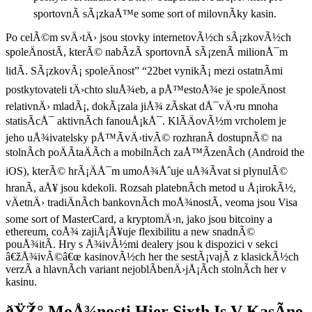
sportovnÃ­ sÃ¡zkaÅ™e some sort of milovnÃ­ky kasin.
Po celÃ©m svÄ›tÄ› jsou stovky internetovÃ½ch sÃ¡zkovÃ½ch
spoleÄnostÃ­, kterÃ© nabÃ­zÃ­ sportovnÃ­ sÃ¡zenÃ­ milionÅ¯m
lidÃ­. SÃ¡zkovÃ¡ spoleÄnost” “22bet vynikÃ¡ mezi ostatnÃ­mi
postkytovateli tÄ›chto sluÅ¾eb, a pÅ™estoÅ¾e je spoleÄnost
relativnÄ› mladÃ¡, dokÃ¡zala jiÅ¾ zÃ­skat dÅ¯vÄ›ru mnoha
statisÃ­cÅ¯ aktivnÃ­ch fanouÅ¡kÅ¯. KlÃ­ÄovÃ½m vrcholem je
jeho uÅ¾ivatelsky pÅ™Ã­vÄ›tivÃ© rozhranÃ­ dostupnÃ© na
stolnÃ­ch poÄÃ­taÄÃ­ch a mobilnÃ­ch zaÅ™Ã­zenÃ­ch (Android the
iOS), kterÃ© hrÃ¡ÄÅ¯m umoÅ¾Åˆuje uÅ¾Ã­vat si plynulÃ©
hranÃ­, aÅ¥ jsou kdekoli. Rozsah platebnÃ­ch metod u Å¡irokÃ½,
vÄetnÄ› tradiÄnÃ­ch bankovnÃ­ch moÅ¾nostÃ­, veoma jsou Visa
some sort of MasterCard, a kryptomÄ›n, jako jsou bitcoiny a
ethereum, coÅ¾ zajiÅ¡Å¥uje flexibilitu a new snadnÃ©
pouÅ¾itÃ­. Hry s Å¾ivÃ½mi dealery jsou k dispozici v sekci
â€žÅ¾ivÃ©â€œ kasinovÃ½ch her the sestÃ¡vajÃ­ z klasickÃ½ch
verzÃ­ a hlavnÃ­ch variant nejoblÃ­benÄ›jÅ¡Ã­ch stolnÃ­ch her v
kasinu.
ðŸŽ° MoÅ¾nosti Hier Sixth Is V KasÃ­ne