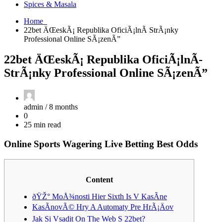
Spices & Masala
Home
22bet ÄŒeskÃ¡ Republika OficiÃ¡lnÃ­ StrÃ¡nky
Professional Online SÃ¡zenÃ­”
22bet ÄŒeskÃ¡ Republika OficiÃ¡lnÃ­
StrÃ¡nky Professional Online SÃ¡zenÃ­”
admin /
8 months
0
25 min read
Online Sports Wagering Live Betting Best Odds
Content
ðŸŽ° MoÅ¾nosti Hier Sixth Is V KasÃ­ne
KasÃ­novÃ© Hry A Automaty Pre HrÃ¡Äov
Jak Si Vsadit On The Web S 22bet?