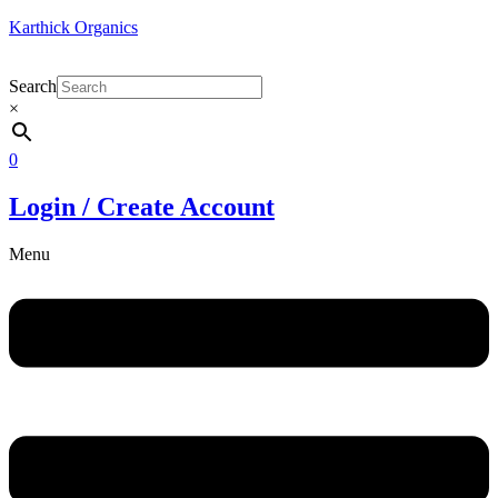
Karthick Organics
Search
×
0
Login / Create Account
Menu