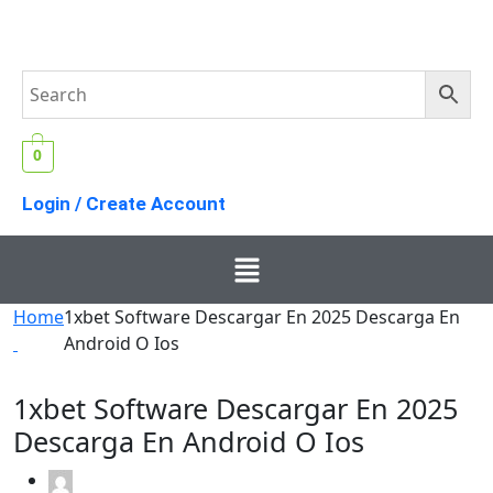
0
Login / Create Account
Home
1xbet Software Descargar En 2025 Descarga En
Android O Ios
1xbet Software Descargar En 2025
Descarga En Android O Ios