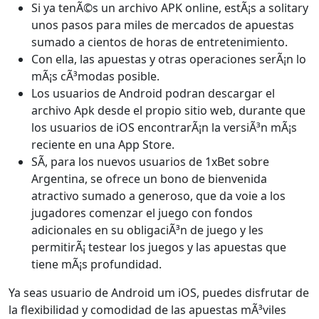
Si ya tenÃ©s un archivo APK online, estÃ¡s a solitary
unos pasos para miles de mercados de apuestas
sumado a cientos de horas de entretenimiento.
Con ella, las apuestas y otras operaciones serÃ¡n lo
mÃ¡s cÃ³modas posible.
Los usuarios de Android podran descargar el
archivo Apk desde el propio sitio web, durante que
los usuarios de iOS encontrarÃ¡n la versiÃ³n mÃ¡s
reciente en una App Store.
SÃ­, para los nuevos usuarios de 1xBet sobre
Argentina, se ofrece un bono de bienvenida
atractivo sumado a generoso, que da voie a los
jugadores comenzar el juego con fondos
adicionales en su obligaciÃ³n de juego y les
permitirÃ¡ testear los juegos y las apuestas que
tiene mÃ¡s profundidad.
Ya seas usuario de Android um iOS, puedes disfrutar de
la flexibilidad y comodidad de las apuestas mÃ³viles