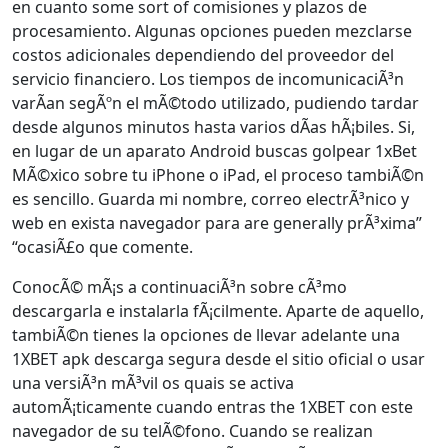
en cuanto some sort of comisiones y plazos de
procesamiento. Algunas opciones pueden mezclarse
costos adicionales dependiendo del proveedor del
servicio financiero. Los tiempos de incomunicaciÃ³n
varÃ­an segÃºn el mÃ©todo utilizado, pudiendo tardar
desde algunos minutos hasta varios dÃ­as hÃ¡biles. Si,
en lugar de un aparato Android buscas golpear 1xBet
MÃ©xico sobre tu iPhone o iPad, el proceso tambiÃ©n
es sencillo. Guarda mi nombre, correo electrÃ³nico y
web en exista navegador para are generally prÃ³xima”
“ocasiÃ£o que comente.
ConocÃ© mÃ¡s a continuaciÃ³n sobre cÃ³mo
descargarla e instalarla fÃ¡cilmente. Aparte de aquello,
tambiÃ©n tienes la opciones de llevar adelante una
1XBET apk descarga segura desde el sitio oficial o usar
una versiÃ³n mÃ³vil os quais se activa
automÃ¡ticamente cuando entras the 1XBET con este
navegador de su telÃ©fono. Cuando se realizan