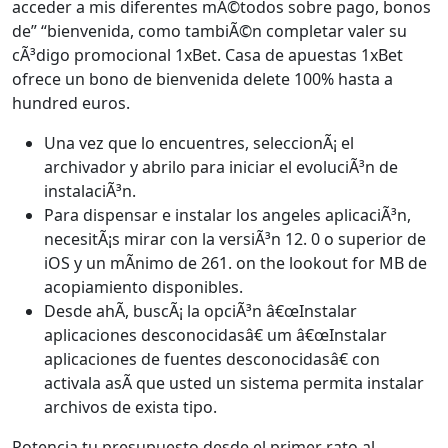
acceder a mis diferentes mÃ©todos sobre pago, bonos
de” “bienvenida, como tambiÃ©n completar valer su
cÃ³digo promocional 1xBet. Casa de apuestas 1xBet
ofrece un bono de bienvenida delete 100% hasta a
hundred euros.
Una vez que lo encuentres, seleccionÃ¡ el
archivador y abrilo para iniciar el evoluciÃ³n de
instalaciÃ³n.
Para dispensar e instalar los angeles aplicaciÃ³n,
necesitÃ¡s mirar con la versiÃ³n 12. 0 o superior de
iOS y un mÃ­nimo de 261. on the lookout for MB de
acopiamiento disponibles.
Desde ahÃ­, buscÃ¡ la opciÃ³n â€œInstalar
aplicaciones desconocidasâ€ um â€œInstalar
aplicaciones de fuentes desconocidasâ€ con
activala asÃ­ que usted un sistema permita instalar
archivos de exista tipo.
Potencia tu presupuesto desde el primer rato al