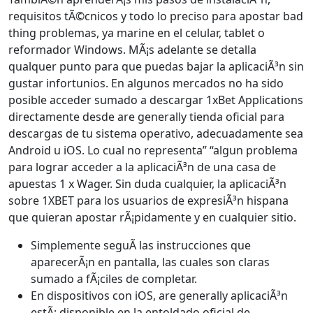
requisitos tÃ©cnicos y todo lo preciso para apostar bad
thing problemas, ya marine en el celular, tablet o
reformador Windows. MÃ¡s adelante se detalla
qualquer punto para que puedas bajar la aplicaciÃ³n sin
gustar infortunios. En algunos mercados no ha sido
posible acceder sumado a descargar 1xBet Applications
directamente desde are generally tienda oficial para
descargas de tu sistema operativo, adecuadamente sea
Android u iOS. Lo cual no representa” “algun problema
para lograr acceder a la aplicaciÃ³n de una casa de
apuestas 1 x Wager. Sin duda cualquier, la aplicaciÃ³n
sobre 1XBET para los usuarios de expresiÃ³n hispana
que quieran apostar rÃ¡pidamente y en cualquier sitio.
Simplemente seguÃ­ las instrucciones que
aparecerÃ¡n en pantalla, las cuales son claras
sumado a fÃ¡ciles de completar.
En dispositivos con iOS, are generally aplicaciÃ³n
estÃ¡ disponible en la entoldado oficial de