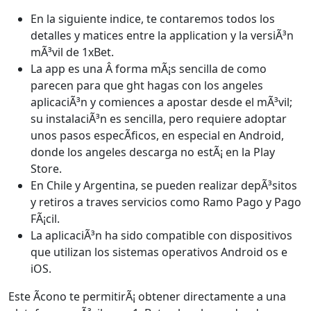
En la siguiente indice, te contaremos todos los
detalles y matices entre la application y la versiÃ³n
mÃ³vil de 1xBet.
La app es una Â forma mÃ¡s sencilla de como
parecen para que ght hagas con los angeles
aplicaciÃ³n y comiences a apostar desde el mÃ³vil;
su instalaciÃ³n es sencilla, pero requiere adoptar
unos pasos especÃ­ficos, en especial en Android,
donde los angeles descarga no estÃ¡ en la Play
Store.
En Chile y Argentina, se pueden realizar depÃ³sitos
y retiros a traves servicios como Ramo Pago y Pago
FÃ¡cil.
La aplicaciÃ³n ha sido compatible con dispositivos
que utilizan los sistemas operativos Android os e
iOS.
Este Ã­cono te permitirÃ¡ obtener directamente a una