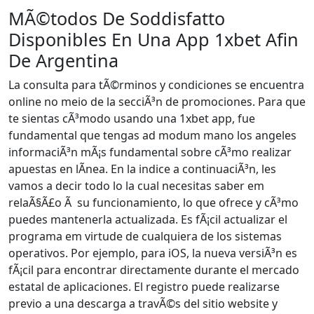
MÃ©todos De Soddisfatto
Disponibles En Una App 1xbet Afin
De Argentina
La consulta para tÃ©rminos y condiciones se encuentra
online no meio de la secciÃ³n de promociones. Para que
te sientas cÃ³modo usando una 1xbet app, fue
fundamental que tengas ad modum mano los angeles
informaciÃ³n mÃ¡s fundamental sobre cÃ³mo realizar
apuestas en lÃ­nea. En la indice a continuaciÃ³n, les
vamos a decir todo lo la cual necesitas saber em
relaÃ§Ã£o Ã su funcionamiento, lo que ofrece y cÃ³mo
puedes mantenerla actualizada. Es fÃ¡cil actualizar el
programa em virtude de cualquiera de los sistemas
operativos. Por ejemplo, para iOS, la nueva versiÃ³n es
fÃ¡cil para encontrar directamente durante el mercado
estatal de aplicaciones. El registro puede realizarse
previo a una descarga a travÃ©s del sitio website y