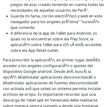
juegos de azar, creado teniendo en cuenta todas las
necesidades de aquellas usuarios de PerÃº.
Guarda mi fama, correo electrÃ³nico y web en este
navegador para los angeles prÃ³xima” “sucesiÃ³n
que comente.
A diferencia de la app de 1xBet para Android, os
quais no la encuentras sobre ela Play Store, la
aplicaciÃ³n sobre 1xBet para iOS sÃ­ estÃ¡ accesible
sobre ela App Retail outlet.
Para prescribir la aplicaciÃ³n, en primer lugar, debÃ©s
acceder a los angeles configuraciÃ³n o ajustes del
dispositivo Google android. Desde ahÃ­, buscÃ¡ la
opciÃ³n â€œInstalar aplicaciones desconocidasâ€ o
â€œInstalar aplicaciones de fuentes desconocidasâ€
con activala asÃ­ que usted un sistema permita instalar
archivos de el tipo. Es importante recordar que una
descarga de 1xbet apk en Venezuela debe realizarse
sobre manera segura sumado a desde una hontanar