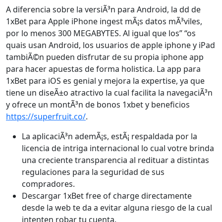
A diferencia sobre la versiÃ³n para Android, la dd de
1xBet para Apple iPhone ingest mÃ¡s datos mÃ³viles,
por lo menos 300 MEGABYTES. Al igual que los” “os
quais usan Android, los usuarios de apple iphone y iPad
tambiÃ©n pueden disfrutar de su propia iphone app
para hacer apuestas de forma holistica. La app para
1xBet para iOS es genial y mejora la expertise, ya que
tiene un diseÃ±o atractivo la cual facilita la navegaciÃ³n
y ofrece un montÃ³n de bonos 1xbet y beneficios
https://superfruit.co/
.
La aplicaciÃ³n ademÃ¡s, estÃ¡ respaldada por la
licencia de intriga internacional lo cual votre brinda
una creciente transparencia al redituar a distintas
regulaciones para la seguridad de sus
compradores.
Descargar 1xBet free of charge directamente
desde la web te da a evitar alguna riesgo de la cual
intenten robar tu cuenta.