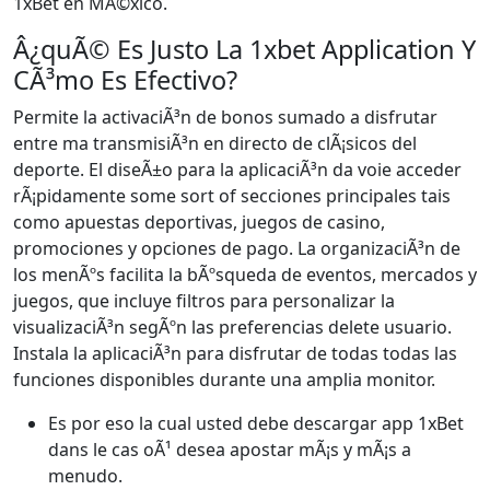
1xBet en MÃ©xico.
Â¿quÃ© Es Justo La 1xbet Application Y
CÃ³mo Es Efectivo?
Permite la activaciÃ³n de bonos sumado a disfrutar
entre ma transmisiÃ³n en directo de clÃ¡sicos del
deporte. El diseÃ±o para la aplicaciÃ³n da voie acceder
rÃ¡pidamente some sort of secciones principales tais
como apuestas deportivas, juegos de casino,
promociones y opciones de pago. La organizaciÃ³n de
los menÃºs facilita la bÃºsqueda de eventos, mercados y
juegos, que incluye filtros para personalizar la
visualizaciÃ³n segÃºn las preferencias delete usuario.
Instala la aplicaciÃ³n para disfrutar de todas todas las
funciones disponibles durante una amplia monitor.
Es por eso la cual usted debe descargar app 1xBet
dans le cas oÃ¹ desea apostar mÃ¡s y mÃ¡s a
menudo.