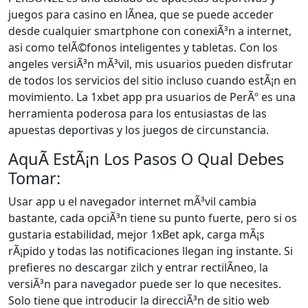
juegos para casino en lÃ­nea, que se puede acceder
desde cualquier smartphone con conexiÃ³n a internet,
asi como telÃ©fonos inteligentes y tabletas. Con los
angeles versiÃ³n mÃ³vil, mis usuarios pueden disfrutar
de todos los servicios del sitio incluso cuando estÃ¡n en
movimiento. La 1xbet app pra usuarios de PerÃº es una
herramienta poderosa para los entusiastas de las
apuestas deportivas y los juegos de circunstancia.
AquÃ­ EstÃ¡n Los Pasos O Qual Debes
Tomar:
Usar app u el navegador internet mÃ³vil cambia
bastante, cada opciÃ³n tiene su punto fuerte, pero si os
gustaria estabilidad, mejor 1xBet apk, carga mÃ¡s
rÃ¡pido y todas las notificaciones llegan ing instante. Si
prefieres no descargar zilch y entrar rectilÃ­neo, la
versiÃ³n para navegador puede ser lo que necesites.
Solo tiene que introducir la direcciÃ³n de sitio web