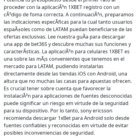
proceder con la aplicaciÃ³n 1XBET registro con un
cÃ³digo de foma correcta. A continuaciÃ³n, preparamos
las indicaciones especÃ­ficas para la cual tanto usuarios
espaÃ±oles como de LATAM puedan beneficiarse de las
ofertas exclusivas. Lee nuestra guÃ­a para descargar
una app de bet365 y descubre muchas sus funciones y
caracterÃ­sticas. La aplicaciÃ³n para celulares 1XBET es
una sobre las mÃ¡s convenientes que tenemos en el
mercado para LATAM, pudiendo instalarlas
directamente desde las tiendas iOS con Android, una
altura que no muchas las casas para apuestas ofrecen.
Es crucial tener sobre cuenta que favorecer la
instalaciÃ³n para aplicaciones de fuentes desconocidas
puede significar un riesgo em virtude de la seguridad
para su dispositivo. Por lo tanto, sony ericsson
recomienda descargar 1xBet para Android solo desde
fuentes confiables y reconocidas em virtude de evitar
posibles inconveniencias de seguridad.