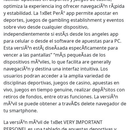
optimiza la experiencia ing ofrecer navegaciÃ³n rÃ¡pida
y estabilidad. La 1xBet PerÃº app permite apostar en
deportes, juegos de gambling establishment y eventos
sobre vivo desde cualquier dispositivo,
independientemente si estÃ¡s desde los angeles app
para celular o desde el software de apuestas para PC.
Esta versiÃ³n estÃ¡ diseÃ±ada especÃ­ficamente para
vencer a las pantallas” “mÃ¡s pequeÃ±as de los
dispositivos mÃ³viles, lo que facilita are generally
navegaciÃ³n y destina una interfaz intuitiva. Los
usuarios podran acceder a la amplia variedad de
disciplinas deportivas, juegos de casino, apuestas en
vivo, juegos en tiempo genuine, realizar depÃ³sitos con
retiros de fondos, entre otras funciones. La versiÃ³n
mÃ³vil se puede obtener a travÃ©s delete navegador de
tu smartphone.
La versiÃ³n mÃ³vil de 1xBet VERY IMPORTANT
PERSONEL es una tablado de apuestas deportivas y