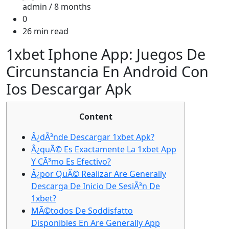
admin /
8 months
0
26 min read
1xbet Iphone App: Juegos De
Circunstancia En Android Con
Ios Descargar Apk
Content
Â¿dÃ³nde Descargar 1xbet Apk?
Â¿quÃ© Es Exactamente La 1xbet App
Y CÃ³mo Es Efectivo?
Â¿por QuÃ© Realizar Are Generally
Descarga De Inicio De SesiÃ³n De
1xbet?
MÃ©todos De Soddisfatto
Disponibles En Are Generally App