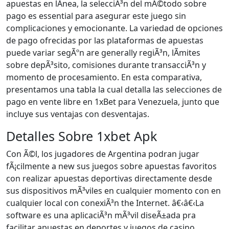
apuestas en lÃ­nea, la selecciÃ³n del mÃ©todo sobre
pago es essential para asegurar este juego sin
complicaciones y emocionante. La variedad de opciones
de pago ofrecidas por las plataformas de apuestas
puede variar segÃºn are generally regiÃ³n, lÃ­mites
sobre depÃ³sito, comisiones durante transacciÃ³n y
momento de procesamiento. En esta comparativa,
presentamos una tabla la cual detalla las selecciones de
pago en vente libre en 1xBet para Venezuela, junto que
incluye sus ventajas con desventajas.
Detalles Sobre 1xbet Apk
Con Ã©l, los jugadores de Argentina podran jugar
fÃ¡cilmente a new sus juegos sobre apuestas favoritos
con realizar apuestas deportivas directamente desde
sus dispositivos mÃ³viles en cualquier momento con en
cualquier local con conexiÃ³n the Internet. â€‹â€‹La
software es una aplicaciÃ³n mÃ³vil diseÃ±ada pra
facilitar apuestas en deportes y juegos de casino,