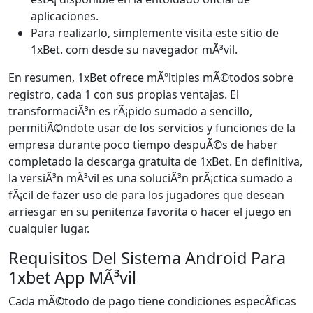
aplicaciones.
Para realizarlo, simplemente visita este sitio de
1xBet. com desde su navegador mÃ³vil.
En resumen, 1xBet ofrece mÃºltiples mÃ©todos sobre
registro, cada 1 con sus propias ventajas. El
transformaciÃ³n es rÃ¡pido sumado a sencillo,
permitiÃ©ndote usar de los servicios y funciones de la
empresa durante poco tiempo despuÃ©s de haber
completado la descarga gratuita de 1xBet. En definitiva,
la versiÃ³n mÃ³vil es una soluciÃ³n prÃ¡ctica sumado a
fÃ¡cil de fazer uso de para los jugadores que desean
arriesgar en su penitenza favorita o hacer el juego en
cualquier lugar.
Requisitos Del Sistema Android Para
1xbet App MÃ³vil
Cada mÃ©todo de pago tiene condiciones especÃ­ficas