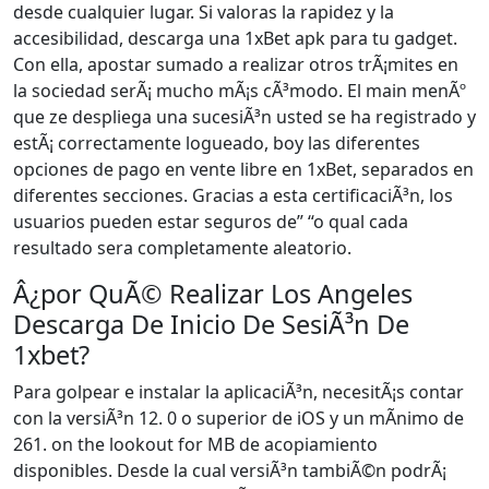
desde cualquier lugar. Si valoras la rapidez y la
accesibilidad, descarga una 1xBet apk para tu gadget.
Con ella, apostar sumado a realizar otros trÃ¡mites en
la sociedad serÃ¡ mucho mÃ¡s cÃ³modo. El main menÃº
que ze despliega una sucesiÃ³n usted se ha registrado y
estÃ¡ correctamente logueado, boy las diferentes
opciones de pago en vente libre en 1xBet, separados en
diferentes secciones. Gracias a esta certificaciÃ³n, los
usuarios pueden estar seguros de” “o qual cada
resultado sera completamente aleatorio.
Â¿por QuÃ© Realizar Los Angeles
Descarga De Inicio De SesiÃ³n De
1xbet?
Para golpear e instalar la aplicaciÃ³n, necesitÃ¡s contar
con la versiÃ³n 12. 0 o superior de iOS y un mÃ­nimo de
261. on the lookout for MB de acopiamiento
disponibles. Desde la cual versiÃ³n tambiÃ©n podrÃ¡