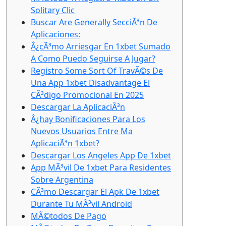
Solitary Clic
Buscar Are Generally SecciÃ³n De
Aplicaciones:
Â¿cÃ³mo Arriesgar En 1xbet Sumado
A Como Puedo Seguirse A Jugar?
Registro Some Sort Of TravÃ©s De
Una App 1xbet Disadvantage El
CÃ³digo Promocional En 2025
Descargar La AplicaciÃ³n
Â¿hay Bonificaciones Para Los
Nuevos Usuarios Entre Ma
AplicaciÃ³n 1xbet?
Descargar Los Angeles App De 1xbet
App MÃ³vil De 1xbet Para Residentes
Sobre Argentina
CÃ³mo Descargar El Apk De 1xbet
Durante Tu MÃ³vil Android
MÃ©todos De Pago