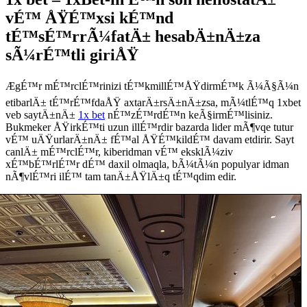
vÉ™ ÅŸÉ™xsi kÉ™nd
tÉ™sÉ™rrÃ¼fatÄ± hesabÄ±nÄ±za
sÃ¼rÉ™tli giriÅŸ
ÆgÉ™r mÉ™rclÉ™rinizi tÉ™kmillÉ™ÅŸdirmÉ™k Ã¼Ã§Ã¼n
etibarlÄ± tÉ™rÉ™fdaÅŸ axtarÄ±rsÄ±nÄ±zsa, mÃ¼tlÉ™q 1xbet
veb saytÄ±nÄ±
1x bet
nÉ™zÉ™rdÉ™n keÃ§irmÉ™lisiniz.
Bukmeker ÅŸirkÉ™ti uzun illÉ™rdir bazarda lider mÃ¶vqe tutur
vÉ™ uÄŸurlarÄ±nÄ± fÉ™al ÅŸÉ™kildÉ™ davam etdirir. Sayt
canlÄ± mÉ™rclÉ™r, kiberidman vÉ™ eksklÃ¼ziv
xÉ™bÉ™rlÉ™r dÉ™ daxil olmaqla, bÃ¼tÃ¼n populyar idman
nÃ¶vlÉ™ri ilÉ™ tam tanÄ±ÅŸlÄ±q tÉ™qdim edir.