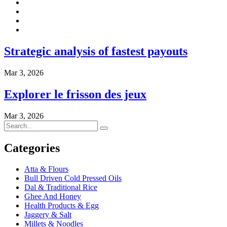
Strategic analysis of fastest payouts
Mar 3, 2026
Explorer le frisson des jeux
Mar 3, 2026
Categories
Atta & Flours
Bull Driven Cold Pressed Oils
Dal & Traditional Rice
Ghee And Honey
Health Products & Egg
Jaggery & Salt
Millets & Noodles