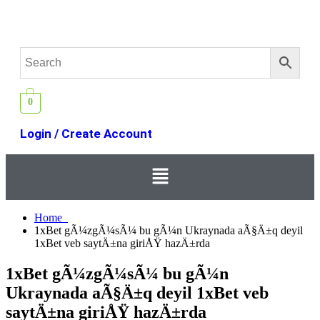
0
Login / Create Account
Home
1xBet gÃ¼zgÃ¼sÃ¼ bu gÃ¼n Ukraynada aÃ§Ä±q deyil
1xBet veb saytÄ±na giriÅŸ hazÄ±rda
1xBet gÃ¼zgÃ¼sÃ¼ bu gÃ¼n
Ukraynada aÃ§Ä±q deyil 1xBet veb
saytÄ±na giriÅŸ hazÄ±rda