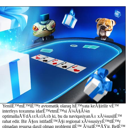
YenilÉ™mÉ™lÉ™r avtomatik olaraq hÉ™yata keÃ§irilir vÉ™
interfeys toxunma idarÉ™etmÉ™si Ã¼Ã§Ã¼n
optimallaÅŸdÄ±rÄ±lÄ±b ki, bu da naviqasiyanÄ± xÃ¼susilÉ™
rahat edir. Bir Ã§ox istifadÉ™Ã§i regional xÃ¼susiyyÉ™tlÉ™r
olmadan resursa daxil olmaq problemi ilÉ™ Ã¼zlÉ™ÅŸir. BelÉ™