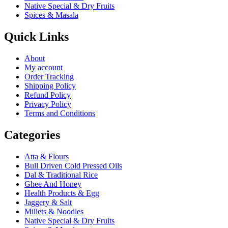
Native Special & Dry Fruits
Spices & Masala
Quick Links
About
My account
Order Tracking
Shipping Policy
Refund Policy
Privacy Policy
Terms and Conditions
Categories
Atta & Flours
Bull Driven Cold Pressed Oils
Dal & Traditional Rice
Ghee And Honey
Health Products & Egg
Jaggery & Salt
Millets & Noodles
Native Special & Dry Fruits