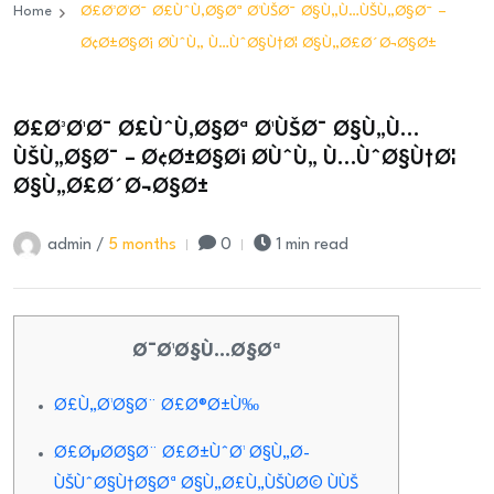
Home
Ø£Ø³Ø¹Ø¯ Ø£ÙˆÙ‚Ø§Øª Ø¹ÙŠØ¯ Ø§Ù„Ù…ÙŠÙ„Ø§Ø¯ –
Ø¢Ø±Ø§Ø¡ Ø­ÙˆÙ„ Ù…ÙˆØ§Ù†Ø¦ Ø§Ù„Ø£Ø´Ø¬Ø§Ø±
Ø£Ø³Ø¹Ø¯ Ø£ÙˆÙ‚Ø§Øª Ø¹ÙŠØ¯ Ø§Ù„Ù…
ÙŠÙ„Ø§Ø¯ – Ø¢Ø±Ø§Ø¡ Ø­ÙˆÙ„ Ù…ÙˆØ§Ù†Ø¦
Ø§Ù„Ø£Ø´Ø¬Ø§Ø±
admin /
5 months
0
1 min read
Ø¯Ø¹Ø§Ù…Ø§Øª
Ø£Ù„Ø¹Ø§Ø¨ Ø£Ø®Ø±Ù‰
Ø£ØµØ­Ø§Ø¨ Ø£Ø±ÙˆØ¹ Ø§Ù„Ø­
ÙŠÙˆØ§Ù†Ø§Øª Ø§Ù„Ø£Ù„ÙŠÙØ© ÙÙŠ