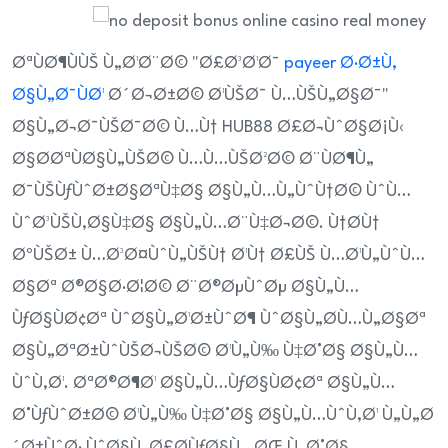
ØªÙØ¶ÙÙŠ Ù„Ø¹Ø¨Ø© "Ø£Ø³Ø¹Ø¯
payeer Ø·Ø±Ù‚
Ø§Ù„Ø¯ÙØ¹
Ø´Ø¬Ø±Ø© Ø¹ÙŠØ¯ Ù…ÙŠÙ„Ø§Ø¯"
Ø§Ù„Ø¬Ø¯ÙŠØ¯Ø© Ù…Ù† HUB88 Ø£Ø¬ÙˆØ§Ø¡Ù‹
Ø§Ø­ØªÙØ§Ù„ÙŠØ© Ù…Ù…ÙŠØ²Ø© Ø¨ÙØ¶Ù„
Ø¯ÙŠÙƒÙˆØ±Ø§ØªÙ‡Ø§ Ø§Ù„Ù…Ù„ÙˆÙ†Ø© ÙˆÙ…
ÙˆØ³ÙŠÙ‚Ø§Ù‡Ø§ Ø§Ù„Ù…Ø¨Ù‡Ø¬Ø©. Ù†Ø­Ù†
ØºÙŠØ± Ù…Ø³Ø¤ÙˆÙ„ÙŠÙ† Ø¹Ù† Ø£ÙŠ Ù…Ø¹Ù„ÙˆÙ…
Ø§Øª Ø®Ø§Ø·Ø¦Ø© Ø¨Ø®ØµÙˆØµ Ø§Ù„Ù…
ÙƒØ§ÙØ¢Øª ÙˆØ§Ù„Ø¹Ø±ÙˆØ¶ ÙˆØ§Ù„Ø­Ù…Ù„Ø§Øª
Ø§Ù„ØªØ±ÙˆÙŠØ¬ÙŠØ© Ø¹Ù„Ù‰ Ù‡Ø°Ø§ Ø§Ù„Ù…
ÙˆÙ‚Ø¹. ØªØ®Ø¶Ø¹ Ø§Ù„Ù…ÙƒØ§ÙØ¢Øª Ø§Ù„Ù…
Ø°ÙƒÙˆØ±Ø© Ø¹Ù„Ù‰ Ù‡Ø°Ø§ Ø§Ù„Ù…ÙˆÙ‚Ø¹ Ù„Ù„Ø
´Ø±ÙˆØ· ÙˆØ§Ù„Ø£Ø­ÙƒØ§Ù…ØŒ Ù„Ø°Ø§