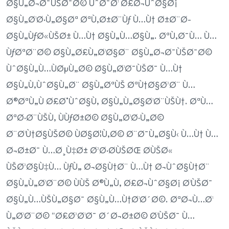
Ø§Ù„Ø¬Ø¯ÙŠØ¯Ø© ÙˆØ¯Ø¹ Ø£Ø¬ÙˆØ§Ø¡
Ø§Ù„Ø¹Ø·Ù„Ø§Øª ØªÙ‚Ø±Ø¨Ùƒ Ù…Ù† Ø±Ø¨Ø­
Ø§Ù„ÙƒØ«ÙŠØ± Ù…Ù† Ø§Ù„Ù…Ø§Ù„. ØªÙ‚Ø¯Ù… Ù…
ÙƒØªØ¨Ø© Ø§Ù„Ø£Ù„Ø¹Ø§Ø¨ Ø§Ù„Ø¬Ø¯ÙŠØ¯Ø©
ÙˆØ§Ù„Ù…ÙØµÙ„Ø© Ø§Ù„Ø¹Ø¯ÙŠØ¯ Ù…Ù†
Ø§Ù„Ù‚ÙˆØ§Ù„Ø¨ Ø§Ù„ØªÙŠ ØªÙ†Ø§Ø³Ø¨ Ù…
Ø®ØªÙ„Ù Ø£Ø°ÙˆØ§Ù‚ Ø§Ù„Ù„Ø§Ø¹Ø¨ÙŠÙ†. ØªÙ…
ØªØ·Ø¨ÙŠÙ‚ ÙÙƒØ±Ø© Ø§Ù„Ø¹Ø·Ù„Ø©
Ø¨Ø¹Ù†Ø§ÙŠØ© ÙØ§Ø¦Ù‚Ø© Ø¨Ø¯Ù„Ø§Ù‹ Ù…Ù† Ù…
Ø¬Ø±Ø¯ Ù…Ø¸Ù‡Ø± Ø³Ø·Ø­ÙŠØŒ Ø­ÙŠØ«
ÙŠØ³Ø§Ù‡Ù… ÙƒÙ„ Ø¬Ø§Ù†Ø¨ Ù…Ù† Ø¬ÙˆØ§Ù†Ø¨
Ø§Ù„Ù„Ø¹Ø¨Ø© ÙÙŠ Ø®Ù„Ù‚ Ø£Ø¬ÙˆØ§Ø¡ Ø¹ÙŠØ¯
Ø§Ù„Ù…ÙŠÙ„Ø§Ø¯ Ø§Ù„Ù…Ù†Ø¹Ø´Ø©. ØªØ¬Ù…Ø¹
Ù„Ø¹Ø¨Ø© "Ø£Ø³Ø¹Ø¯ Ø´Ø¬Ø±Ø© Ø¹ÙŠØ¯ Ù…