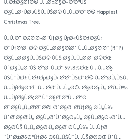
Ù‚Ø±Ø§Ø¡Ø© Ù…Ø±Ø§Ø¬Ø¹ØªÙŠ
Ø§Ù„ØªÙØµÙŠÙ„ÙŠØ© Ù„Ù„Ø¹Ø¨Ø© Happiest
Christmas Tree.
Ù„Ù‚Ø¯ Ø£Ø¹Ø¬Ø¨Ù†Ø§ ÙƒØ«ÙŠØ±Ø§Ù‹
Ø¨Ù†Ø³Ø¨Ø© Ø§Ù„Ø¹Ø§Ø¦Ø¯ Ù„Ù„Ø§Ø¹Ø¨ (RTP)
Ø§Ù„Ø¹Ø§Ù„ÙŠØ© ÙÙŠ Ø§Ù„Ù„Ø¹Ø¨Ø©ØŒ
ÙˆØ§Ù„ØªÙŠ ØªØ¨Ù„Øº 97.8%ØŒ Ù…Ù…Ø§
ÙŠÙˆÙØ± ÙØ±ØµØ§Ù‹ Ø¹Ø¯ÙŠØ¯Ø© Ù„ØªØ­Ù‚ÙŠÙ‚
Ù…ÙƒØ§Ø³Ø¨ Ù…Ø­ØªÙ…Ù„Ø©. Ø§Ø­ØµÙ„ Ø¹Ù„Ù‰
Ù…ÙƒØ§ÙØ¢Øª ÙˆØ§Ø³ØªÙ…ØªØ¹
Ø¨Ø§Ù„Ù„Ø¹Ø¨Ø©! ØªØ§Ø¨Ø¹Ù†Ø§ Ø¹Ù„Ù‰
ÙˆØ³Ø§Ø¦Ù„ Ø§Ù„ØªÙˆØ§ØµÙ„ Ø§Ù„Ø§Ø¬ØªÙ…
Ø§Ø¹ÙŠ Ù„Ù„Ø§Ø·Ù„Ø§Ø¹ Ø¹Ù„Ù‰ Ù…Ù†Ø
´ÙˆØ±Ø§ØªÙ†Ø§ Ø§Ù„ÙŠÙˆÙ…ÙŠØ©ØŒ ÙˆÙ…