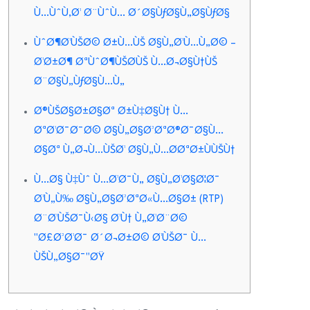
Ù…ÙˆÙ‚Ø¹ Ø¨ÙˆÙ… Ø´Ø§ÙƒØ§Ù„Ø§ÙƒØ§
ÙˆØ¶Ø¹ÙŠØ© Ø±Ù…ÙŠ Ø§Ù„Ø¹Ù…Ù„Ø© –
Ø¹Ø±Ø¶ ØªÙˆØ¶ÙŠØ­ÙŠ Ù…Ø¬Ø§Ù†ÙŠ
Ø¨Ø§Ù„ÙƒØ§Ù…Ù„
Ø®ÙŠØ§Ø±Ø§Øª Ø±Ù‡Ø§Ù† Ù…
ØªØ¹Ø¯Ø¯Ø© Ø§Ù„Ø§Ø³ØªØ®Ø¯Ø§Ù…
Ø§Øª Ù„Ø¬Ù…ÙŠØ¹ Ø§Ù„Ù…Ø­ØªØ±ÙÙŠÙ†
Ù…Ø§ Ù‡Ùˆ Ù…Ø¹Ø¯Ù„ Ø§Ù„Ø¹Ø§Ø¦Ø¯
Ø¹Ù„Ù‰ Ø§Ù„Ø§Ø³ØªØ«Ù…Ø§Ø± (RTP)
Ø¨Ø¹ÙŠØ¯Ù‹Ø§ Ø¹Ù† Ù„Ø¹Ø¨Ø©
"Ø£Ø³Ø¹Ø¯ Ø´Ø¬Ø±Ø© Ø¹ÙŠØ¯ Ù…
ÙŠÙ„Ø§Ø¯"ØŸ