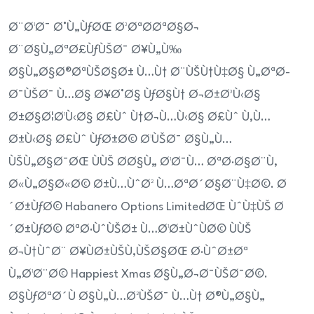
Ø¨Ø¹Ø¯ Ø°Ù„ÙƒØŒ Ø³ØªØ­ØªØ§Ø¬
Ø¨Ø§Ù„ØªØ£ÙƒÙŠØ¯ Ø¥Ù„Ù‰
Ø§Ù„Ø§Ø®ØªÙŠØ§Ø± Ù…Ù† Ø¨ÙŠÙ†Ù‡Ø§ Ù„ØªØ­
Ø¯ÙŠØ¯ Ù…Ø§ Ø¥Ø°Ø§ ÙƒØ§Ù† Ø¬Ø±Ø³Ù‹Ø§
Ø±Ø§Ø¦Ø¹Ù‹Ø§ Ø£Ùˆ Ù†Ø¬Ù…Ù‹Ø§ Ø£Ùˆ Ù‚Ù…
Ø±Ù‹Ø§ Ø£Ùˆ ÙƒØ±Ø© Ø¹ÙŠØ¯ Ø§Ù„Ù…
ÙŠÙ„Ø§Ø¯ØŒ ÙÙŠ Ø­Ø§Ù„ Ø¹Ø¯Ù… ØªØ·Ø§Ø¨Ù‚
Ø«Ù„Ø§Ø«Ø© Ø±Ù…ÙˆØ² Ù…ØªØ´Ø§Ø¨Ù‡Ø©. Ø
´Ø±ÙƒØ© Habanero Options LimitedØŒ ÙˆÙ‡ÙŠ Ø
´Ø±ÙƒØ© ØªØ·ÙˆÙŠØ± Ù…Ø¹Ø±ÙˆÙØ© ÙÙŠ
Ø¬Ù†ÙˆØ¨ Ø¥ÙØ±ÙŠÙ‚ÙŠØ§ØŒ Ø·ÙˆØ±Øª
Ù„Ø¹Ø¨Ø© Happiest Xmas Ø§Ù„Ø¬Ø¯ÙŠØ¯Ø©.
Ø§ÙƒØªØ´Ù Ø§Ù„Ù…Ø²ÙŠØ¯ Ù…Ù† Ø®Ù„Ø§Ù„