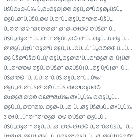
ÙŠÙØ±Ø¬Ù‰ Ù‚Ø±Ø§Ø¡Ø© Ø§Ù„ØªÙØ§ØµÙŠÙ„
Ø§Ù„Ø¯Ù‚ÙŠÙ‚Ø© Ù‚Ø¨Ù„ Ø§Ù„ØªØ³Ø¬ÙŠÙ„.
Ù„Ø¹Ø¨Ø© "Ø£Ø³Ø¹Ø¯ Ø´Ø¬Ø±Ø© Ø¹ÙŠØ¯ Ù…
ÙŠÙ„Ø§Ø¯" Ù…ØªÙˆØ§ÙÙ‚Ø© ØªÙ…Ø§Ù…Ù‹Ø§ Ù…
Ø¹ Ø§Ù„Ù‡ÙˆØ§ØªÙ Ø§Ù„Ù…Ø­Ù…ÙˆÙ„Ø©ØŒ Ù…Ù…
Ø§ ÙŠØªÙŠØ­ Ù„Ùƒ Ø§Ù„Ø§Ø³ØªÙ…ØªØ§Ø¹ Ø¨Ù†ÙØ³
Ù…ØªØ¹Ø© Ø§Ù„Ø¹ÙŠØ¯ Ø£ÙŠÙ†Ù…Ø§ ÙƒÙ†Øª. Ù…
ÙŠØ²Ø© "Ù…ÙÙ†ØªÙ‚ÙŠ Ø§Ù„Ø¯Ù…Ù‰"
Ø§Ù„Ø¬Ø¯ÙŠØ¯Ø© Ù‡ÙŠ Ø¥Ø¶Ø§ÙØ©
Ø±Ø§Ø¦Ø¹Ø© Ø£Ø®Ø±Ù‰ Ø¥Ù„Ù‰ Ø¹Ø§Ù„Ù…
Ø§Ù„Ù„Ø¹Ø¨Ø©. Ø§Ø¬Ù…Ø¹ Ù…Ø§ ÙŠØµÙ„ Ø¥Ù„Ù‰
3 Ø±Ù…ÙˆØ² "ØºØ§Ø¨Ø© Ø¹ÙŠØ¯ Ø§Ù„Ù…
ÙŠÙ„Ø§Ø¯" Ø§Ù„Ù…Ø¨Ø¹Ø«Ø±Ø© Ù„ØªÙØ¹ÙŠÙ„ "Ù…
Ù‡Ø±Ø¬Ø§Ù† Ø§Ù„Ù„ÙØ§Øª Ø§Ù„Ù…Ø¬Ø§Ù†ÙŠØ©"