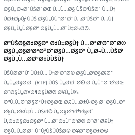
Ø§Ù„Ø¬Ø¯ÙŠØ¯ØŒ Ù…Ù…Ø§ ÙŠØ²ÙŠØ¯ Ù…Ù†
ÙØ±ØµÙƒ ÙÙŠ Ø§Ù„ÙÙˆØ² Ø¨Ù…Ø²ÙŠØ¯ Ù…Ù†
Ø§Ù„Ù„ÙØ§Øª Ø§Ù„Ù…Ø¨Ù‡Ø¬Ø©.
Ø®ÙŠØ§Ø±Ø§Øª Ø±Ù‡Ø§Ù† Ù…ØªØ¹Ø¯Ø¯Ø©
Ø§Ù„Ø§Ø³ØªØ®Ø¯Ø§Ù…Ø§Øª Ù„Ø¬Ù…ÙŠØ¹
Ø§Ù„Ù…Ø­ØªØ±ÙÙŠÙ†
ÙŠÙØ¹Ø¯Ù‘ ÙÙ‡Ù… Ù†Ø³Ø¨Ø© Ø§Ù„Ø¹Ø§Ø¦Ø¯
Ù„Ù„Ø§Ø¹Ø¨ (RTP) ÙÙŠ Ù„Ø¹Ø¨Ø© Ø³Ù„ÙˆØªØ³ØŒ
Ø¨Ø§Ù„Ø¥Ø¶Ø§ÙØ© Ø¥Ù„Ù‰
ØªÙ‚Ù„Ø¨Ø§ØªÙ‡Ø§ØŒ Ø£Ù…Ø±Ù‹Ø§ Ø¨Ø§Ù„Øº
Ø§Ù„Ø£Ù‡Ù…ÙŠØ© Ù„Ø§ØªØ®Ø§Ø°
Ù‚Ø±Ø§Ø±Ø§Øª Ù…Ø¯Ø±ÙˆØ³Ø© Ø¨Ø´Ø£Ù†
Ø§Ù„Ù„Ø¹Ø¨ ÙˆÙƒÙŠÙÙŠØ© Ø¥Ø¯Ø§Ø±Ø©