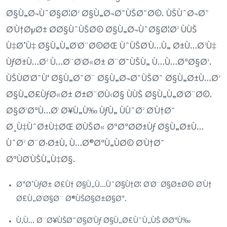
Ø§Ù„Ø¬ÙˆØ§Ø¦Ø² Ø§Ù„Ø¬Ø¯ÙŠØ¯Ø©. ÙŠÙˆØ¬Ø¯
Ø¹Ù†ØµØ± Ø­Ø§ÙˆÙŠØ© Ø§Ù„Ø¬ÙˆØ§Ø¦Ø² ÙÙŠ
Ù‡Ø°Ù‡ Ø§Ù„Ù„Ø¹Ø¨Ø©ØŒ ÙˆÙŠØ¹Ù…Ù„ Ø±Ù…Ø²Ù‡
ÙƒØ±Ù…Ø² Ù…Ø¨Ø¹Ø«Ø± Ø¨Ø¯ÙŠÙ„ Ù…Ù…ØªØ§Ø².
ÙŠÙØ¹Ø¯Ù‘ Ø§Ù„Ø¯Ø¨ Ø§Ù„Ø¬Ø¯ÙŠØ¯ Ø§Ù„Ø±Ù…Ø²
Ø§Ù„Ø£ÙƒØ«Ø± Ø±Ø¨Ø­Ù‹Ø§ ÙÙŠ Ø§Ù„Ù„Ø¹Ø¨Ø©.
Ø§Ø³ØªÙ…Ø¹ Ø¥Ù„Ù‰ ÙƒÙ„ ÙÙˆØ² Ø¹Ù†Ø¯
Ø¸Ù‡ÙˆØ±Ù‡ØŒ Ø­ÙŠØ« ØªØªØ­Ø±Ùƒ Ø§Ù„Ø±Ù…
ÙˆØ² Ø¨Ø·Ø±Ù‚ Ù…Ø®ØªÙ„ÙØ© Ø¹Ù†Ø¯
ØªÙØ¹ÙŠÙ„Ù‡Ø§.
ØªØ°ÙƒØ± Ø£Ù† Ø§Ù„Ù…ÙˆØ§Ù†Ø¦ Ø¹Ø¨Ø§Ø±Ø© Ø¹Ù†
Ø£Ù„Ø¹Ø§Ø¨ Ø®ÙŠØ§Ø±Ø§Øª.
Ù‚Ù… Ø¨Ø¥ÙŠØ¯Ø§Ø¹Ùƒ Ø§Ù„Ø£ÙˆÙ„ÙŠ Ø­ØªÙ‰