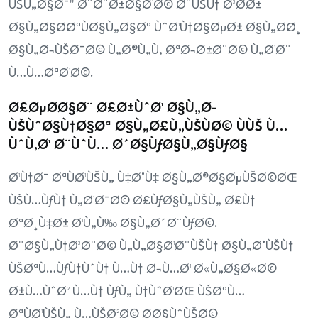
ÙŠÙ„Ø§Ø¯" Ø¨Ø¨Ø±Ø§Ø¹Ø© Ø¨ÙŠÙ† Ø³Ø­Ø±
Ø§Ù„Ø§Ø­ØªÙØ§Ù„Ø§Øª ÙˆØ¹Ù†Ø§ØµØ± Ø§Ù„Ø­Ø¸
Ø§Ù„Ø¬ÙŠØ¯Ø© Ù„Ø®Ù„Ù‚ ØªØ¬Ø±Ø¨Ø© Ù„Ø¹Ø¨
Ù…Ù…ØªØ¹Ø©.
Ø£ØµØ­Ø§Ø¨ Ø£Ø±ÙˆØ¹ Ø§Ù„Ø­
ÙŠÙˆØ§Ù†Ø§Øª Ø§Ù„Ø£Ù„ÙŠÙØ© ÙÙŠ Ù…
ÙˆÙ‚Ø¹ Ø¨ÙˆÙ… Ø´Ø§ÙƒØ§Ù„Ø§ÙƒØ§
Ø¹Ù†Ø¯ ØªÙØ¹ÙŠÙ„ Ù‡Ø°Ù‡ Ø§Ù„Ø®Ø§ØµÙŠØ©ØŒ
ÙŠÙ…ÙƒÙ† Ù„Ø¹Ø¯Ø© Ø£ÙƒØ§Ù„ÙŠÙ„ Ø£Ù†
ØªØ¸Ù‡Ø± Ø¹Ù„Ù‰ Ø§Ù„Ø´Ø¨ÙƒØ©.
Ø¨Ø§Ù„Ù†Ø³Ø¨Ø© Ù„Ù„Ø§Ø¹Ø¨ÙŠÙ† Ø§Ù„Ø°ÙŠÙ†
ÙŠØªÙ…ÙƒÙ†ÙˆÙ† Ù…Ù† Ø¬Ù…Ø¹ Ø«Ù„Ø§Ø«Ø©
Ø±Ù…ÙˆØ² Ù…Ù† ÙƒÙ„ Ù†ÙˆØ¹ØŒ ÙŠØªÙ…
ØªÙØ¹ÙŠÙ„ Ù…ÙŠØ²Ø© Ø­Ø§ÙˆÙŠØ©