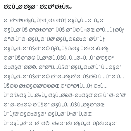
Ø£Ù„Ø¹Ø§Ø¨ Ø£Ø®Ø±Ù‰
Ø¨ØºØ¶ Ø§Ù„Ù†Ø¸Ø± Ø¹Ù† Ø§Ù„Ù…Ø¨Ù„Øº
Ø§Ù„Ø°ÙŠ ØªØ±ØºØ¨ ÙÙŠ Ø¯ÙØ¹Ù‡ØŒ ØªÙ…Ù†Ø­Ùƒ
Ø®Ø·ÙˆØ· Ø§Ù„Ø¯ÙØ¹ Ø§Ù„Ø£Ø±Ø¨Ø¹ÙˆÙ†
Ø§Ù„Ø¬Ø¯ÙŠØ¯Ø© ÙƒÙ„ÙŠÙ‹Ø§ ÙØ±ØµÙ‹Ø§
Ø¹Ø¯ÙŠØ¯Ø© Ù„ØªØ­Ù‚ÙŠÙ‚ Ù…Ø¬Ù…ÙˆØ¹Ø§Øª
Ø±Ø§Ø¨Ø­Ø©. ØªØªÙ…ÙŠØ² Ø§Ù„Ø±Ø³ÙˆÙ…Ø§Øª
Ø§Ù„Ø¬Ø¯ÙŠØ¯Ø© Ø¨Ø¬Ø§Ø°Ø¨ÙŠØ© Ù…ÙˆØ³Ù…
ÙŠØ© Ø±Ø§Ø¦Ø¹Ø©ØŒ ØªØªØ¶Ù…Ù† Ø±Ù…
ÙˆØ²Ù‹Ø§ Ù…Ø«Ù„ Ø§Ù„Ø£Ø¬Ø±Ø§Ø³ØŒ ÙˆØ¬Ø°Ø¹
Ø´Ø¬Ø±Ø© Ø¹ÙŠØ¯ Ø§Ù„Ù…ÙŠÙ„Ø§Ø¯ØŒ
ÙˆÙƒØ³Ø§Ø±Ø§Øª Ø§Ù„Ø¨Ù†Ø¯Ù‚ØŒ
ÙˆØ§Ù„Ø¯Ø¨Ø¨Ø©. Ø£Ø¯Ø± Ø§Ù„Ø¨ÙƒØ±Ø§Øª