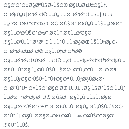
Ø§Ø³ØªØ±Ø§ØªÙŠØ¬ÙŠØ© Ø§Ù„Ø±Ù‡Ø§Ù†.
Ø¨Ø§Ù„Ù†Ø³Ø¨Ø© Ù„Ù„Ù…Ø¨ØªØ¯Ø¦ÙŠÙ† ÙÙŠ
Ù„Ø¹Ø¨Ø© "ØºØ§Ø¨Ø© Ø¹ÙŠØ¯ Ø§Ù„Ù…ÙŠÙ„Ø§Ø¯
Ø§Ù„Ø³Ø¹ÙŠØ¯Ø©" Ø£Ùˆ Ø£Ù„Ø¹Ø§Ø¨
Ø§Ù„Ø³Ù„ÙˆØªØ³ Ø¹Ù…ÙˆÙ…Ù‹Ø§ØŒ ÙŠÙÙ†ØµØ­
Ø¨ØªØ¬Ø±Ø¨Ø© Ø§Ù„Ù†Ø³Ø®Ø©
Ø§Ù„ØªØ¬Ø±ÙŠØ¨ÙŠØ© Ù‚Ø¨Ù„ Ø§Ø³ØªØ®Ø¯Ø§Ù…
Ø£Ù…ÙˆØ§Ù„ Ø­Ù‚ÙŠÙ‚ÙŠØ©. ØªÙ‚Ø¯Ù… Ø¨Ø¹Ø¶
Ø§Ù„ÙƒØ§Ø²ÙŠÙ†ÙˆÙ‡Ø§Øª Ù…ÙƒØ§ÙØ¢Øª
Ø¨Ø¯ÙˆÙ† Ø¥ÙŠØ¯Ø§Ø¹ØŒ Ù…Ù…Ø§ ÙŠØªÙŠØ­ Ù„Ùƒ
Ù„Ø¹Ø¨ "ØºØ§Ø¨Ø© Ø¹ÙŠØ¯ Ø§Ù„Ù…ÙŠÙ„Ø§Ø¯
Ø§Ù„Ø³Ø¹ÙŠØ¯Ø©" Ø¨Ø£Ù…ÙˆØ§Ù„ Ø­Ù‚ÙŠÙ‚ÙŠØ©
Ø¯ÙˆÙ† Ø§Ù„Ø­Ø§Ø¬Ø© Ø¥Ù„Ù‰ Ø¥ÙŠØ¯Ø§Ø¹
Ø£ÙˆÙ„ÙŠ.