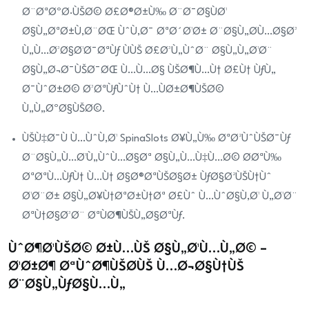
Ø¨ØªØºØ·ÙŠØ© Ø£Ø®Ø±Ù‰ Ø¨Ø¯Ø§ÙØ¹
Ø§Ù„ØªØ±Ù‚Ø¨ØŒ ÙˆÙ‚Ø¯ ØªØ´Ø¹Ø± Ø¨Ø§Ù„Ø­Ù…Ø§Ø³
Ù„Ù…Ø³Ø§Ø¹Ø¯ØªÙƒ ÙÙŠ Ø£Ø³Ù„ÙˆØ¨ Ø§Ù„Ù„Ø¹Ø¨
Ø§Ù„Ø¬Ø¯ÙŠØ¯ØŒ Ù…Ù…Ø§ ÙŠØ¶Ù…Ù† Ø£Ù† ÙƒÙ„
Ø¯ÙˆØ±Ø© Ø³ØªÙƒÙˆÙ† Ù…ÙØ±Ø¶ÙŠØ©
Ù„Ù„ØºØ§ÙŠØ©.
ÙŠÙ‡Ø¯Ù Ù…ÙˆÙ‚Ø¹ SpinaSlots Ø¥Ù„Ù‰ ØªØ²ÙˆÙŠØ¯Ùƒ
Ø¨Ø§Ù„Ù…Ø¹Ù„ÙˆÙ…Ø§Øª Ø§Ù„Ù…Ù‡Ù…Ø© Ø­ØªÙ‰
ØªØªÙ…ÙƒÙ† Ù…Ù† Ø§Ø®ØªÙŠØ§Ø± ÙƒØ§Ø²ÙŠÙ†Ùˆ
Ø¹Ø¨Ø± Ø§Ù„Ø¥Ù†ØªØ±Ù†Øª Ø£Ùˆ Ù…ÙˆØ§Ù‚Ø¹ Ù„Ø¹Ø¨
ØªÙ†Ø§Ø³Ø¨ ØªÙØ¶ÙŠÙ„Ø§ØªÙƒ.
ÙˆØ¶Ø¹ÙŠØ© Ø±Ù…ÙŠ Ø§Ù„Ø¹Ù…Ù„Ø© –
Ø¹Ø±Ø¶ ØªÙˆØ¶ÙŠØ­ÙŠ Ù…Ø¬Ø§Ù†ÙŠ
Ø¨Ø§Ù„ÙƒØ§Ù…Ù„