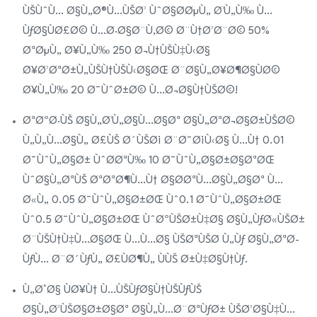
ÙŠÙˆÙ… Ø§Ù„Ø®Ù…ÙŠØ³ ÙˆØ§Ø­ØµÙ„ Ø¹Ù„Ù‰ Ù…
ÙƒØ§ÙØ£Ø© Ù…Ø·Ø§Ø¨Ù‚Ø© Ø¨Ù†Ø³Ø¨Ø© 50%
ØªØµÙ„ Ø¥Ù„Ù‰ 250 Ø¬Ù†ÙŠÙ‡Ù‹Ø§
Ø¥Ø³ØªØ±Ù„ÙŠÙ†ÙŠÙ‹Ø§ØŒ Ø¨Ø§Ù„Ø¥Ø¶Ø§ÙØ©
Ø¥Ù„Ù‰ 20 Ø¯ÙˆØ±Ø© Ù…Ø¬Ø§Ù†ÙŠØ©!
ØªØºØ·ÙŠ Ø§Ù„Ø¹Ù„Ø§Ù…Ø§Øª Ø§Ù„ØªØ¬Ø§Ø±ÙŠØ©
Ù„Ù„Ù…Ø§Ù„ Ø£ÙŠ Ø´ÙŠØ¡ Ø¨Ø¯Ø¡Ù‹Ø§ Ù…Ù† 0.01
Ø¯ÙˆÙ„Ø§Ø± ÙˆØ­ØªÙ‰ 10 Ø¯ÙˆÙ„Ø§Ø±Ø§ØªØŒ
ÙˆØ§Ù„ØªÙŠ ØªØªØ¶Ù…Ù† Ø§Ø­ØªÙ…Ø§Ù„Ø§Øª Ù…
Ø«Ù„ 0.05 Ø¯ÙˆÙ„Ø§Ø±ØŒ Ùˆ0.1 Ø¯ÙˆÙ„Ø§Ø±ØŒ
Ùˆ0.5 Ø¯ÙˆÙ„Ø§Ø±ØŒ ÙˆØºÙŠØ±Ù‡Ø§ Ø§Ù„ÙƒØ«ÙŠØ±
Ø¨ÙŠÙ†Ù‡Ù…Ø§ØŒ Ù…Ù…Ø§ ÙŠØªÙŠØ­ Ù„Ùƒ Ø§Ù„ØªØ­
ÙƒÙ… Ø¨Ø´ÙƒÙ„ Ø£ÙØ¶Ù„ ÙÙŠ Ø±Ù‡Ø§Ù†Ùƒ.
Ù„Ø°Ø§ ÙØ¥Ù† Ù…ÙŠÙƒØ§Ù†ÙŠÙƒÙŠ
Ø§Ù„Ø³ÙŠØ§Ø±Ø§Øª Ø§Ù„Ù…Ø¨ØªÙƒØ± ÙŠØ³Ø§Ù‡Ù…