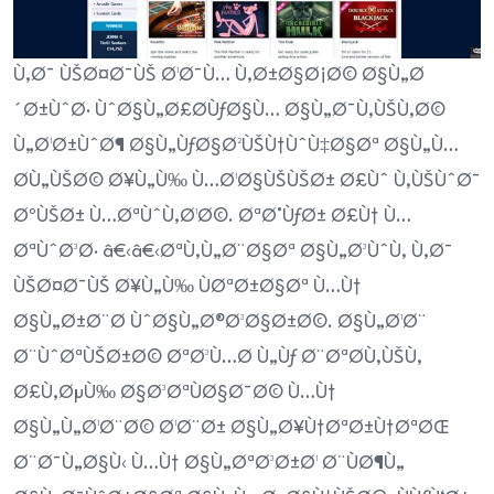
Ù‚Ø¯ ÙŠØ¤Ø¯ÙŠ Ø¹Ø¯Ù… Ù‚Ø±Ø§Ø¡Ø© Ø§Ù„Ø
´Ø±ÙˆØ· ÙˆØ§Ù„Ø£Ø­ÙƒØ§Ù… Ø§Ù„Ø¯Ù‚ÙŠÙ‚Ø©
Ù„Ø¹Ø±ÙˆØ¶ Ø§Ù„ÙƒØ§Ø²ÙŠÙ†ÙˆÙ‡Ø§Øª Ø§Ù„Ù…
Ø­Ù„ÙŠØ© Ø¥Ù„Ù‰ Ù…Ø¹Ø§ÙŠÙŠØ± Ø£Ùˆ Ù‚ÙŠÙˆØ¯
ØºÙŠØ± Ù…ØªÙˆÙ‚Ø¹Ø©. ØªØ°ÙƒØ± Ø£Ù† Ù…
ØªÙˆØ³Ø· â€‹â€‹ØªÙ‚Ù„Ø¨Ø§Øª Ø§Ù„Ø³ÙˆÙ‚ Ù‚Ø¯
ÙŠØ¤Ø¯ÙŠ Ø¥Ù„Ù‰ ÙØªØ±Ø§Øª Ù…Ù†
Ø§Ù„Ø±Ø¨Ø­ ÙˆØ§Ù„Ø®Ø³Ø§Ø±Ø©. Ø§Ù„Ø¹Ø¨
Ø¨ÙˆØªÙŠØ±Ø© ØªØ³Ù…Ø­ Ù„Ùƒ Ø¨ØªØ­Ù‚ÙŠÙ‚
Ø£Ù‚ØµÙ‰ Ø§Ø³ØªÙØ§Ø¯Ø© Ù…Ù†
Ø§Ù„Ù„Ø¹Ø¨Ø© Ø¹Ø¨Ø± Ø§Ù„Ø¥Ù†ØªØ±Ù†ØªØŒ
Ø¨Ø¯Ù„Ø§Ù‹ Ù…Ù† Ø§Ù„ØªØ³Ø±Ø¹ Ø¨ÙØ¶Ù„