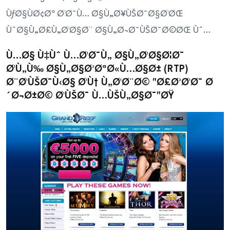
ÙƒØ§ÙØ¢Øª Ø¹Ø¯Ù… Ø§Ù„Ø¥ÙŠØ¯Ø§Ø¹ØŒ
ÙˆØ§Ù„Ø£Ù„Ø¹Ø§Ø¨ Ø§Ù„Ø¬Ø¯ÙŠØ¯Ø©ØŒ Ùˆ…
Ù…Ø§ Ù‡Ùˆ Ù…Ø¹Ø¯Ù„ Ø§Ù„Ø¹Ø§Ø¦Ø¯
Ø¹Ù„Ù‰ Ø§Ù„Ø§Ø³ØªØ«Ù…Ø§Ø± (RTP)
Ø¨Ø¹ÙŠØ¯Ù‹Ø§ Ø¹Ù† Ù„Ø¹Ø¨Ø© "Ø£Ø³Ø¹Ø¯ Ø
´Ø¬Ø±Ø© Ø¹ÙŠØ¯ Ù…ÙŠÙ„Ø§Ø¯"ØŸ