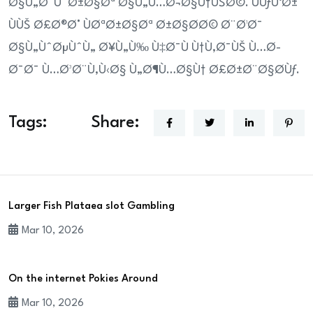
Ø§Ù„Ø¯ÙˆØ±Ø§Øª Ø§Ù„Ù…Ø¬Ø§Ù†ÙŠØ©. ÙÙƒÙ‘Ø±
ÙÙŠ Ø£Ø®Ø° ÙØªØ±Ø§Øª Ø±Ø§Ø­Ø© Ø¨Ø¹Ø¯
Ø§Ù„ÙˆØµÙˆÙ„ Ø¥Ù„Ù‰ Ù‡Ø¯Ù Ù†Ù‚Ø¯ÙŠ Ù…Ø­
Ø¯Ø¯ Ù…Ø³Ø¨Ù‚Ù‹Ø§ Ù„Ø¶Ù…Ø§Ù† Ø£Ø±Ø¨Ø§Ø­Ùƒ.
Tags:
Share:
Larger Fish Plataea slot Gambling
Mar 10, 2026
On the internet Pokies Around
Mar 10, 2026