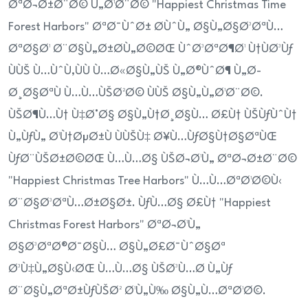
ØªØ¬Ø±Ø¨Ø© Ù„Ø¹Ø¨Ø© "Happiest Christmas Time
Forest Harbors" ØªØ¯ÙˆØ± Ø­ÙˆÙ„ Ø§Ù„Ø§Ø³ØªÙ…
ØªØ§Ø¹ Ø¨Ø§Ù„Ø±Ø­Ù„Ø©ØŒ ÙˆØ³ØªØ¶Ø¹ Ù†ÙØ³Ùƒ
ÙÙŠ Ù…ÙˆÙ‚ÙÙ Ù…Ø«Ø§Ù„ÙŠ Ù„Ø®ÙˆØ¶ Ù„Ø­
Ø¸Ø§ØªÙ Ù…Ù…ÙŠØ²Ø© ÙÙŠ Ø§Ù„Ù„Ø¹Ø¨Ø©.
ÙŠØ¶Ù…Ù† Ù‡Ø°Ø§ Ø§Ù„Ù†Ø¸Ø§Ù… Ø£Ù† ÙŠÙƒÙˆÙ†
Ù„ÙƒÙ„ Ø¹Ù†ØµØ±Ù ÙÙŠÙ‡ Ø¥Ù…ÙƒØ§Ù†Ø§ØªÙŒ
ÙƒØ¨ÙŠØ±Ø©ØŒ Ù…Ù…Ø§ ÙŠØ¬Ø¹Ù„ ØªØ¬Ø±Ø¨Ø©
"Happiest Christmas Tree Harbors" Ù…Ù…ØªØ¹Ø©Ù‹
Ø¨Ø§Ø³ØªÙ…Ø±Ø§Ø±.
ÙƒÙ…Ø§ Ø£Ù† "Happiest
Christmas Forest Harbors" ØªØ¬Ø¹Ù„
Ø§Ø³ØªØ®Ø¯Ø§Ù… Ø§Ù„Ø£Ø¯ÙˆØ§Øª
Ø³Ù‡Ù„Ø§Ù‹ØŒ Ù…Ù…Ø§ ÙŠØ³Ù…Ø­ Ù„Ùƒ
Ø¨Ø§Ù„ØªØ±ÙƒÙŠØ² Ø¹Ù„Ù‰ Ø§Ù„Ù…ØªØ¹Ø©.