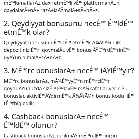
mÉ™lumatlarÄ± daxil etmÉ™li vÉ™ platformanÄ±n
qaydalarÄ±nÄ± razÄ±laÅŸmalÄ±sÄ±nÄ±z.
2. Qeydiyyat bonusunu necÉ™ É™ldÉ™
etmÉ™k olar?
Qeydiyyat bonusunu É™ldÉ™ etmÉ™k Ã¼Ã§Ã¼n ilk
depozitinizlÉ™ri qoymalÄ± vÉ™ bonus ÅŸÉ™rtlÉ™rinÉ™
uyÄŸun olmalÄ±sÄ±nÄ±z.
3. MÉ™rc bonuslarÄ± necÉ™ iÅŸlÉ™yir?
MÉ™rc bonuslarÄ±, mÃ¼É™yyÉ™n mÉ™rclÉ™r
qoyduÄŸunuzda sizÉ™ É™lavÉ™ mÃ¼kafatlar verir. Bu
bonuslar, aktivlÉ™ÅŸdirmÉ™k Ã¼Ã§Ã¼n bonus kodu ilÉ™
tÉ™tbiq edilir.
4. Cashback bonuslarÄ± necÉ™
É™ldÉ™ olunur?
Cashback bonuslarÄ±, itirilmiÅŸ mÉ™rclÉ™rinizin