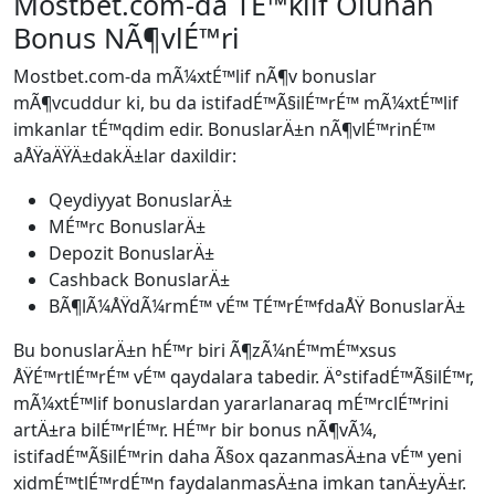
Mostbet.com-da TÉ™klif Olunan
Bonus NÃ¶vlÉ™ri
Mostbet.com-da mÃ¼xtÉ™lif nÃ¶v bonuslar
mÃ¶vcuddur ki, bu da istifadÉ™Ã§ilÉ™rÉ™ mÃ¼xtÉ™lif
imkanlar tÉ™qdim edir. BonuslarÄ±n nÃ¶vlÉ™rinÉ™
aÅŸaÄŸÄ±dakÄ±lar daxildir:
Qeydiyyat BonuslarÄ±
MÉ™rc BonuslarÄ±
Depozit BonuslarÄ±
Cashback BonuslarÄ±
BÃ¶lÃ¼ÅŸdÃ¼rmÉ™ vÉ™ TÉ™rÉ™fdaÅŸ BonuslarÄ±
Bu bonuslarÄ±n hÉ™r biri Ã¶zÃ¼nÉ™mÉ™xsus
ÅŸÉ™rtlÉ™rÉ™ vÉ™ qaydalara tabedir. Ä°stifadÉ™Ã§ilÉ™r,
mÃ¼xtÉ™lif bonuslardan yararlanaraq mÉ™rclÉ™rini
artÄ±ra bilÉ™rlÉ™r. HÉ™r bir bonus nÃ¶vÃ¼,
istifadÉ™Ã§ilÉ™rin daha Ã§ox qazanmasÄ±na vÉ™ yeni
xidmÉ™tlÉ™rdÉ™n faydalanmasÄ±na imkan tanÄ±yÄ±r.