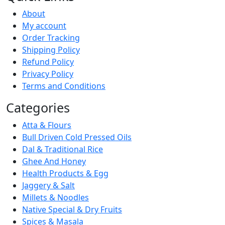
About
My account
Order Tracking
Shipping Policy
Refund Policy
Privacy Policy
Terms and Conditions
Categories
Atta & Flours
Bull Driven Cold Pressed Oils
Dal & Traditional Rice
Ghee And Honey
Health Products & Egg
Jaggery & Salt
Millets & Noodles
Native Special & Dry Fruits
Spices & Masala