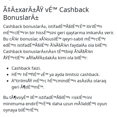
Ã‡Ä±xarÄ±ÅŸ vÉ™ Cashback
BonuslarÄ±
Cashback bonuslarÄ±, istifadÉ™Ã§ilÉ™rÉ™ itirilÉ™n
mÉ™rclÉ™rin bir hissÉ™sini geri qaytarma imkanÄ± verir.
Bu cÃ¼r bonuslar, xÃ¼susilÉ™ qeyri-sabit mÉ™rclÉ™r
edÉ™n istifadÉ™Ã§ilÉ™r Ã¼Ã§Ã¼n faydalÄ± ola bilÉ™r.
Cashback bonuslarÄ±nÄ±n tÉ™tbiqi Ã¼Ã§Ã¼n
ÅŸÉ™rtlÉ™r aÅŸaÄŸÄ±dakÄ± kimi ola bilÉ™r:
Cashback faizi.
HÉ™r hÉ™ftÉ™ vÉ™ ya ayda limitsiz cashback.
Ä°tirilmiÅŸ mÉ™rc hÉ™cmindÉ™n asÄ±lÄ± olaraq
geri Ã¶dÉ™mÉ™.
Bu tÃ¶vsiyÉ™ ilÉ™ istifadÉ™Ã§ilÉ™r risklÉ™rini
minimuma endirÉ™rÉ™k daha uzun mÃ¼ddÉ™t oyun
oynaya bilÉ™rlÉ™r.