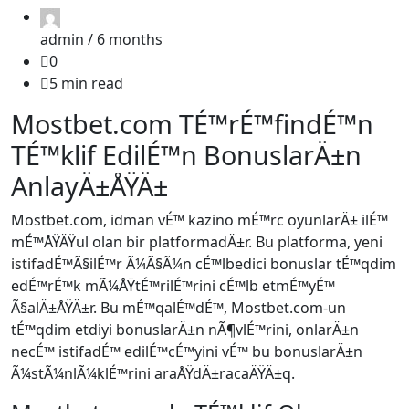
admin /
6 months
0
5 min read
Mostbet.com TÉ™rÉ™findÉ™n
TÉ™klif EdilÉ™n BonuslarÄ±n
AnlayÄ±ÅŸÄ±
Mostbet.com, idman vÉ™ kazino mÉ™rc oyunlarÄ± ilÉ™
mÉ™ÅŸÄŸul olan bir platformadÄ±r. Bu platforma, yeni
istifadÉ™Ã§ilÉ™r Ã¼Ã§Ã¼n cÉ™lbedici bonuslar tÉ™qdim
edÉ™rÉ™k mÃ¼ÅŸtÉ™rilÉ™rini cÉ™lb etmÉ™yÉ™
Ã§alÄ±ÅŸÄ±r. Bu mÉ™qalÉ™dÉ™, Mostbet.com-un
tÉ™qdim etdiyi bonuslarÄ±n nÃ¶vlÉ™rini, onlarÄ±n
necÉ™ istifadÉ™ edilÉ™cÉ™yini vÉ™ bu bonuslarÄ±n
Ã¼stÃ¼nlÃ¼klÉ™rini araÅŸdÄ±racaÄŸÄ±q.