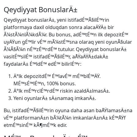
Qeydiyyat BonuslarÄ±
Qeydiyyat bonuslarÄ±, yeni istifadÉ™Ã§ilÉ™rin
platformaya daxil olduqdan sonra alacaÄŸÄ± bir
Ã¼stÃ¼nlÃ¼kdÃ¼r. Bu bonus, adÉ™tÉ™n ilk depozitÉ™
uyÄŸun gÉ™lir vÉ™ mÃ¼stÉ™sna olaraq yeni oyunÃ§ular
Ã¼Ã§Ã¼n nÉ™zÉ™rdÉ™ tutulur. Qeydiyyat bonuslarÄ±
vasitÉ™silÉ™ istifadÉ™Ã§ilÉ™r, aÅŸaÄŸÄ±dakÄ±
faydalarÄ± É™ldÉ™ edÉ™ bilirlÉ™r:
Ä°lk depozitdÉ™ É™lavÉ™ mÉ™blÉ™ÄŸ.
MÉ™sÉ™lÉ™n, 100% bonus.
Ä°lk mÉ™rclÉ™rdÉ™ riskin azaldÄ±lmasÄ±.
Yeni oyunlarÄ± sÄ±namaq imkanÄ±.
Bu, istifadÉ™Ã§ilÉ™rin oyuna daha asan baÅŸlamasÄ±na
vÉ™ platformanÄ±n bÃ¼tÃ¼n imkanlarÄ±nÄ± kÉ™ÅŸf
etmÉ™sinÉ™ kÃ¶mÉ™k edir.