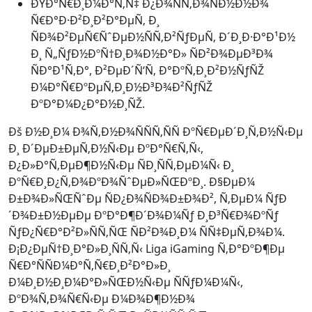
ÐŸÐ°Ñ€Ð¸Ð¼Ð°Ñ‚Ñ‡ Ð¿Ð¾ÑÑ‚Ð¾ÑÐ½Ð½Ð¾
Ñ€Ð°Ð·Ð²Ð¸Ð²Ð°ÐµÑ‚ Ð¸
ÑÐ¾Ð²ÐµÑ€ÑˆÐµÐ½ÑÑ‚Ð²ÑƒÐµÑ‚ Ð´Ð¸Ð·Ð°Ð¹Ð½
Ð¸ Ñ„ÑƒÐ½ÐºÑ†Ð¸Ð¾Ð½Ð°Ð» ÑÐ²Ð¾ÐµÐ³Ð¾
ÑÐ°Ð¹Ñ‚Ð°, Ð²ÐµÐ´Ñ‘Ñ‚ Ð°ÐºÑ‚Ð¸Ð²Ð½ÑƒÑŽ
Ð¼Ð°Ñ€ÐºÐµÑ‚Ð¸Ð½Ð³Ð¾Ð²ÑƒÑŽ
ÐºÐ°Ð¼Ð¿Ð°Ð½Ð¸ÑŽ.
Ðš Ð½Ð¸Ð¼ Ð¾Ñ‚Ð½Ð¾ÑÑÑ‚ÑÑ ÐºÑ€ÐµÐ´Ð¸Ñ‚Ð½Ñ‹Ðµ
Ð¸ Ð´ÐµÐ±ÐµÑ‚Ð½Ñ‹Ðµ ÐºÐ°Ñ€Ñ‚Ñ‹,
Ð¿Ð»Ð°Ñ‚ÐµÐ¶Ð½Ñ‹Ðµ ÑÐ¸ÑÑ‚ÐµÐ¼Ñ‹ Ð¸
ÐºÑ€Ð¸Ð¿Ñ‚Ð¾ÐºÐ¾ÑˆÐµÐ»ÑŒÐºÐ¸. Ð§ÐµÐ¼
Ð±Ð¾Ð»ÑŒÑˆÐµ ÑÐ¿Ð¾ÑÐ¾Ð±Ð¾Ð², Ñ‚ÐµÐ¼ ÑƒÐ
´Ð¾Ð±Ð½ÐµÐµ ÐºÐ°Ð¶Ð´Ð¾Ð¼Ñƒ Ð¸Ð³Ñ€Ð¾ÐºÑƒ
ÑƒÐ¿Ñ€Ð°Ð²Ð»ÑÑ‚ÑŒ ÑÐ²Ð¾Ð¸Ð¼ ÑÑ‡ÐµÑ‚Ð¾Ð¼.
Ð¡Ð¿ÐµÑ†Ð¸Ð°Ð»Ð¸ÑÑ‚Ñ‹ Liga iGaming Ñ‚Ð°ÐºÐ¶Ðµ
Ñ€Ð°ÑÑÐ¼Ð°Ñ‚Ñ€Ð¸Ð²Ð°Ð»Ð¸
Ð¼Ð¸Ð½Ð¸Ð¼Ð°Ð»ÑŒÐ½Ñ‹Ðµ ÑÑƒÐ¼Ð¼Ñ‹,
ÐºÐ¾Ñ‚Ð¾Ñ€Ñ‹Ðµ Ð¼Ð¾Ð¶Ð½Ð¾