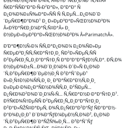
Ð±Ð¾Ð½ÑƒÑÑ‹ Ð¾Ñ‚ Â«ÐŸÐ°Ñ€Ð¸Ð¼Ð°Ñ‚Ñ‡Â»
Ñ€Ð°ÑÑÐºÐ°Ð·Ñ‹Ð²Ð°Ð», ÐºÐ°Ðº Ñ
Ð¿Ð¾Ð¾Ð±Ñ‰Ð°Ð»ÑÑ Ñ Ñ‚ÐµÑ…Ð¿Ð¾Ð´Ð
´ÐµÑ€Ð¶ÐºÐ¾Ð¹ Ð¸ Ð»ÐµÐ³Ð°Ð»ÑŒÐ½Ð¾Ð³Ð¾
Â«ÐŸÐ°Ñ€Ð¸Ð¼Ð°Ñ‚Ñ‡Ð°Â» Ð¸
Ð½ÐµÐ»ÐµÐ³Ð°Ð»ÑŒÐ½Ð¾Ð³Ð¾ Â«ParimatchÂ».
Ð’Ð°Ð¶Ð½Ñ‹Ð¼ ÑÑ‚Ð°Ð¿Ð¾Ð¼ Ð¿Ð¾ÑÐ»Ðµ
Ñ€ÐµÐ³Ð¸ÑÑ‚Ñ€Ð°Ñ†Ð¸Ð¸ ÑÐ²Ð»ÑÐµÑ‚ÑÑ
Ð²ÐµÑ€Ð¸Ñ„Ð¸ÐºÐ°Ñ†Ð¸Ñ Ð°ÐºÐºÐ°ÑƒÐ½Ñ‚Ð°. Ð­Ñ‚Ð¾
Ð½ÐµÐ¾Ð±Ñ…Ð¾Ð´Ð¸Ð¼Ð¾ Ð´Ð»Ñ Ð¿Ð¾Ð
´Ñ‚Ð²ÐµÑ€Ð¶Ð´ÐµÐ½Ð¸Ñ Ð²Ð°ÑˆÐµÐ¹
Ð»Ð¸Ñ‡Ð½Ð¾ÑÑ‚Ð¸ Ð¸ Ð³Ð°Ñ€Ð°Ð½Ñ‚Ð¸Ð¸
Ð±ÐµÐ·Ð¾Ð¿Ð°ÑÐ½Ð¾ÑÑ‚Ð¸ Ð²ÑÐµÑ…
Ð¿Ñ€Ð¾Ð²Ð¾Ð´Ð¸Ð¼Ñ‹Ñ… Ñ‚Ñ€Ð°Ð½Ð·Ð°ÐºÑ†Ð¸Ð¹.
ÐŸÑ€Ð¾Ñ†ÐµÑÑ Ð²ÐµÑ€Ð¸Ñ„Ð¸ÐºÐ°Ñ†Ð¸Ð¸
Ð²ÐºÐ»ÑŽÑ‡Ð°ÐµÑ‚ Ð¾Ñ‚Ð¿Ñ€Ð°Ð²ÐºÑƒ ÑÐºÐ°Ð½-
ÐºÐ¾Ð¿Ð¸Ð¹ Ð´Ð¾ÐºÑƒÐ¼ÐµÐ½Ñ‚Ð¾Ð², Ð¿Ð¾Ð
´Ñ‚Ð²ÐµÑ€Ð¶Ð´Ð°ÑŽÑ‰Ð¸Ñ… Ð²Ð°ÑˆÑƒ