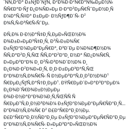
´ÑÑ‚Ð²Ð° Ð±ÑƒÐ´ÑƒÑ‚ Ð²Ð¾Ð·Ð²Ñ€Ð°Ñ‰ÐµÐ½Ñ‹
ÑÑ€Ð°Ð·Ñƒ Ð¿Ð¾ÑÐ»Ðµ Ð·Ð°Ð²ÐµÑ€ÑˆÐµÐ½Ð¸Ñ
Ð¼Ð°Ñ‚Ñ‡Ð° Ð±ÐµÐ· Ð½ÑƒÐ¶Ð´Ñ‹ Ð²
Ð¾Ñ‚Ñ‹Ð³Ñ€Ñ‹ÑˆÐµ.
Ð­Ñ‚Ð¾ Ð·Ð½Ð°Ñ‡Ð¸Ñ‚ÐµÐ»ÑŒÐ½Ð¾
Ð¾Ð±Ð»ÐµÐ³Ñ‡Ð¸Ñ‚ Ð²Ñ‹Ð±Ð¾Ñ€
Ð±ÑƒÐºÐ¼ÐµÐºÐµÑ€Ð°, Ð³Ð´Ðµ Ð¼Ð¾Ð¶Ð½Ð¾
ÑÑ‚Ð°Ð²Ð¸Ñ‚ÑŒ ÑÑ‚Ð°Ð²ÐºÐ¸ Ð½Ð° ÑÐ¿Ð¾Ñ€Ñ‚
Ð»ÐµÐ³ÐºÐ¾ Ð¸ Ð²Ñ‹Ð³Ð¾Ð´Ð½Ð¾ Ð¸
Ð¿Ð¾Ð·Ð²Ð¾Ð»Ð¸Ñ‚ Ð¸Ð·Ð±ÐµÐ³Ð°Ñ‚ÑŒ
ÐºÐ¾Ð½Ñ‚Ð¾Ñ€Ñ‹ Ñ Ð½ÐµÐ³Ð°Ñ‚Ð¸Ð²Ð½Ð¾Ð¹
Ñ€ÐµÐ¿ÑƒÑ‚Ð°Ñ†Ð¸ÐµÐ¹. ÐŸÑ€ÐµÐ´Ð»Ð°Ð³Ð°ÐµÐ¼
Ð¿Ð¾Ð´Ñ€Ð¾Ð±Ð½ÐµÐµ
Ð¾Ð·Ð½Ð°ÐºÐ¾Ð¼Ð¸Ñ‚ÑŒÑÑ Ñ
Ñ€ÐµÐ¹Ñ‚Ð¸Ð½Ð³Ð¾Ð¼ Ð±ÑƒÐºÐ¼ÐµÐºÐµÑ€ÑÐºÐ¸Ñ…
ÐºÐ¾Ð½Ñ‚Ð¾Ñ€ Ð² Ð£ÐºÑ€Ð°Ð¸Ð½Ðµ.
Ð£ÐºÑ€Ð°Ð¸Ð½ÑÐºÐ¸Ðµ Ð±ÑƒÐºÐ¼ÐµÐºÐµÑ€ÑÐºÐ¸Ðµ
ÐºÐ¾Ð½Ñ‚Ð¾Ñ€Ñ‹ Ð»ÐµÐ³Ð°Ð»ÑŒÐ½Ð¾