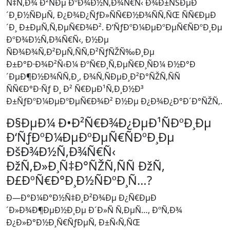
Ñ‡Ñ‚Ð¾ Ð²ÑÐµ ÐºÐ¾Ð½Ñ‚Ð¾Ñ€Ñ‹ Ð¾Ð±ÑŠÐµÐ
´Ð¸Ð½ÑÐµÑ‚ Ð¿Ð¾Ð¿ÑƒÐ»ÑÑ€Ð½Ð¾ÑÑ‚ÑŒ ÑÑ€ÐµÐ
´Ð¸ Ð±ÐµÑ‚Ñ‚ÐµÑ€Ð¾Ð². Ð‘ÑƒÐºÐ¼ÐµÐºÐµÑ€ÑÐºÐ¸Ðµ
ÐºÐ¾Ð½Ñ‚Ð¾Ñ€Ñ‹, Ð½Ðµ
ÑÐ¾Ð¾Ñ‚Ð²ÐµÑ‚ÑÑ‚Ð²ÑƒÑŽÑ‰Ð¸Ðµ
Ð±Ð°Ð·Ð¾Ð²Ñ‹Ð¼ ÐºÑ€Ð¸Ñ‚ÐµÑ€Ð¸ÑÐ¼ Ð½Ð°Ð
´ÐµÐ¶Ð½Ð¾ÑÑ‚Ð¸, Ð¾Ñ‚ÑÐµÐ¸Ð²Ð°ÑŽÑ‚ÑÑ
ÑÑ€Ð°Ð·Ñƒ Ð¸ Ð² Ñ€ÐµÐ¹Ñ‚Ð¸Ð½Ð³
Ð±ÑƒÐºÐ¼ÐµÐºÐµÑ€Ð¾Ð² Ð½Ðµ Ð¿Ð¾Ð¿Ð°Ð´Ð°ÑŽÑ‚.
Ð§ÐµÐ¼ Ð•Ð²Ñ€Ð¾Ð¿ÐµÐ¹ÑÐºÐ¸Ðµ
Ð‘ÑƒÐºÐ¼ÐµÐºÐµÑ€ÑÐºÐ¸Ðµ
ÐšÐ¾Ð½Ñ‚Ð¾Ñ€Ñ‹
ÐžÑ‚Ð»Ð¸Ñ‡Ð°ÑŽÑ‚ÑÑ ÐžÑ‚
Ð£ÐºÑ€Ð°Ð¸Ð½ÑÐºÐ¸Ñ…?
Ð—Ð°Ð¼Ð°Ð½Ñ‡Ð¸Ð²Ð¾Ðµ Ð¿Ñ€ÐµÐ
´Ð»Ð¾Ð¶ÐµÐ½Ð¸Ðµ Ð´Ð»Ñ Ñ‚ÐµÑ…, ÐºÑ‚Ð¾
Ð¿Ð»Ð°Ð½Ð¸Ñ€ÑƒÐµÑ‚ Ð±Ñ‹Ñ‚ÑŒ