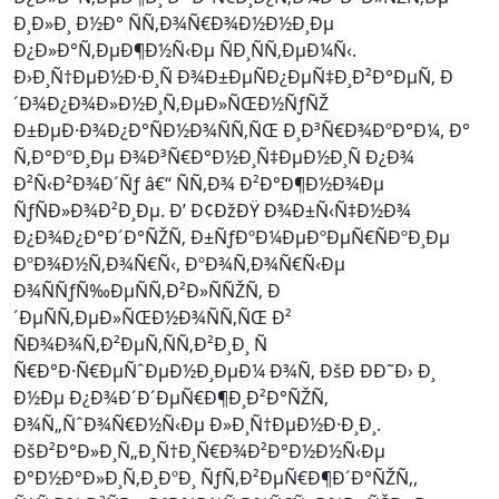
Ð¸Ð»Ð¸ Ð½Ð° ÑÑ‚Ð¾Ñ€Ð¾Ð½Ð½Ð¸Ðµ
Ð¿Ð»Ð°Ñ‚ÐµÐ¶Ð½Ñ‹Ðµ ÑÐ¸ÑÑ‚ÐµÐ¼Ñ‹.
Ð›Ð¸Ñ†ÐµÐ½Ð·Ð¸Ñ Ð¾Ð±ÐµÑÐ¿ÐµÑ‡Ð¸Ð²Ð°ÐµÑ‚ Ð
´Ð¾Ð¿Ð¾Ð»Ð½Ð¸Ñ‚ÐµÐ»ÑŒÐ½ÑƒÑŽ
Ð±ÐµÐ·Ð¾Ð¿Ð°ÑÐ½Ð¾ÑÑ‚ÑŒ Ð¸Ð³Ñ€Ð¾ÐºÐ°Ð¼, Ð°
Ñ‚Ð°ÐºÐ¸Ðµ Ð¾Ð³Ñ€Ð°Ð½Ð¸Ñ‡ÐµÐ½Ð¸Ñ Ð¿Ð¾
Ð²Ñ‹Ð²Ð¾Ð´Ñƒ â€“ ÑÑ‚Ð¾ Ð²Ð°Ð¶Ð½Ð¾Ðµ
ÑƒÑÐ»Ð¾Ð²Ð¸Ðµ. Ð’ Ð¢ÐžÐŸ Ð¾Ð±Ñ‹Ñ‡Ð½Ð¾
Ð¿Ð¾Ð¿Ð°Ð´Ð°ÑŽÑ‚ Ð±ÑƒÐºÐ¼ÐµÐºÐµÑ€ÑÐºÐ¸Ðµ
ÐºÐ¾Ð½Ñ‚Ð¾Ñ€Ñ‹, ÐºÐ¾Ñ‚Ð¾Ñ€Ñ‹Ðµ
Ð¾ÑÑƒÑ‰ÐµÑÑ‚Ð²Ð»ÑÑŽÑ‚ Ð
´ÐµÑÑ‚ÐµÐ»ÑŒÐ½Ð¾ÑÑ‚ÑŒ Ð²
ÑÐ¾Ð¾Ñ‚Ð²ÐµÑ‚ÑÑ‚Ð²Ð¸Ð¸ Ñ
Ñ€Ð°Ð·Ñ€ÐµÑˆÐµÐ½Ð¸ÐµÐ¼ Ð¾Ñ‚ ÐšÐ ÐÐ˜Ð› Ð¸
Ð½Ðµ Ð¿Ð¾Ð´Ð´ÐµÑ€Ð¶Ð¸Ð²Ð°ÑŽÑ‚
Ð¾Ñ„ÑˆÐ¾Ñ€Ð½Ñ‹Ðµ Ð»Ð¸Ñ†ÐµÐ½Ð·Ð¸Ð¸.
ÐšÐ²Ð°Ð»Ð¸Ñ„Ð¸Ñ†Ð¸Ñ€Ð¾Ð²Ð°Ð½Ð½Ñ‹Ðµ
Ð°Ð½Ð°Ð»Ð¸Ñ‚Ð¸ÐºÐ¸ ÑƒÑ‚Ð²ÐµÑ€Ð¶Ð´Ð°ÑŽÑ‚,