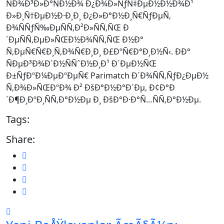
ÑÐ¾Ð³Ð»Ð°ÑÐ½Ð¾ Ð¿Ð¾Ð»ÑƒÑ‡ÐµÐ½Ð½Ð¾Ð¹
Ð»Ð¸Ñ†ÐµÐ½Ð·Ð¸Ð¸ Ð¿Ð»Ð°Ð½Ð¸Ñ€ÑƒÐµÑ‚
Ð¾ÑÑƒÑ‰ÐµÑÑ‚Ð²Ð»ÑÑ‚ÑŒ Ð
´ÐµÑÑ‚ÐµÐ»ÑŒÐ½Ð¾ÑÑ‚ÑŒ Ð½Ð°
Ñ‚ÐµÑ€Ñ€Ð¸Ñ‚Ð¾Ñ€Ð¸Ð¸ Ð£ÐºÑ€Ð°Ð¸Ð½Ñ‹. ÐÐ°
ÑÐµÐ³Ð¾Ð´Ð½ÑÑˆÐ½Ð¸Ð¹ Ð´ÐµÐ½ÑŒ
Ð±ÑƒÐºÐ¼ÐµÐºÐµÑ€ Parimatch Ð´Ð¾ÑÑ‚ÑƒÐ¿ÐµÐ½
Ñ‚Ð¾Ð»ÑŒÐºÐ¾ Ð² ÐšÐ°Ð½Ð°Ð´Ðµ, Ð¢Ð°Ð
´Ð¶Ð¸ÐºÐ¸ÑÑ‚Ð°Ð½Ðµ Ð¸ ÐšÐ°Ð·Ð°Ñ…ÑÑ‚Ð°Ð½Ðµ.
Tags:
Share: