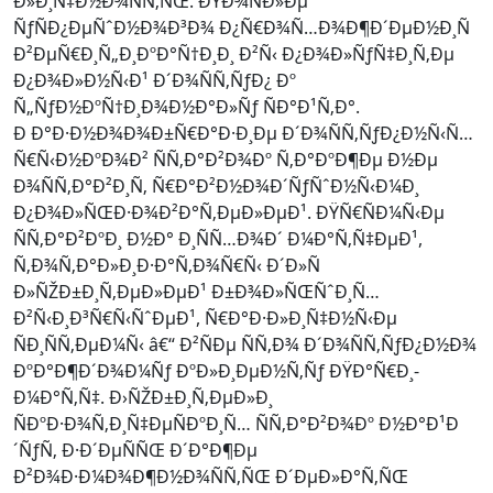
Ð»Ð¸Ñ‡Ð½Ð¾ÑÑ‚ÑŒ. ÐŸÐ¾ÑÐ»Ðµ
ÑƒÑÐ¿ÐµÑˆÐ½Ð¾Ð³Ð¾ Ð¿Ñ€Ð¾Ñ…Ð¾Ð¶Ð´ÐµÐ½Ð¸Ñ
Ð²ÐµÑ€Ð¸Ñ„Ð¸ÐºÐ°Ñ†Ð¸Ð¸ Ð²Ñ‹ Ð¿Ð¾Ð»ÑƒÑ‡Ð¸Ñ‚Ðµ
Ð¿Ð¾Ð»Ð½Ñ‹Ð¹ Ð´Ð¾ÑÑ‚ÑƒÐ¿ Ðº
Ñ„ÑƒÐ½ÐºÑ†Ð¸Ð¾Ð½Ð°Ð»Ñƒ ÑÐ°Ð¹Ñ‚Ð°.
Ð Ð°Ð·Ð½Ð¾Ð¾Ð±Ñ€Ð°Ð·Ð¸Ðµ Ð´Ð¾ÑÑ‚ÑƒÐ¿Ð½Ñ‹Ñ…
Ñ€Ñ‹Ð½ÐºÐ¾Ð² ÑÑ‚Ð°Ð²Ð¾Ðº Ñ‚Ð°ÐºÐ¶Ðµ Ð½Ðµ
Ð¾ÑÑ‚Ð°Ð²Ð¸Ñ‚ Ñ€Ð°Ð²Ð½Ð¾Ð´ÑƒÑˆÐ½Ñ‹Ð¼Ð¸
Ð¿Ð¾Ð»ÑŒÐ·Ð¾Ð²Ð°Ñ‚ÐµÐ»ÐµÐ¹. ÐŸÑ€ÑÐ¼Ñ‹Ðµ
ÑÑ‚Ð°Ð²ÐºÐ¸ Ð½Ð° Ð¸ÑÑ…Ð¾Ð´ Ð¼Ð°Ñ‚Ñ‡ÐµÐ¹,
Ñ‚Ð¾Ñ‚Ð°Ð»Ð¸Ð·Ð°Ñ‚Ð¾Ñ€Ñ‹ Ð´Ð»Ñ
Ð»ÑŽÐ±Ð¸Ñ‚ÐµÐ»ÐµÐ¹ Ð±Ð¾Ð»ÑŒÑˆÐ¸Ñ…
Ð²Ñ‹Ð¸Ð³Ñ€Ñ‹ÑˆÐµÐ¹, Ñ€Ð°Ð·Ð»Ð¸Ñ‡Ð½Ñ‹Ðµ
ÑÐ¸ÑÑ‚ÐµÐ¼Ñ‹ â€“ Ð²ÑÐµ ÑÑ‚Ð¾ Ð´Ð¾ÑÑ‚ÑƒÐ¿Ð½Ð¾
ÐºÐ°Ð¶Ð´Ð¾Ð¼Ñƒ ÐºÐ»Ð¸ÐµÐ½Ñ‚Ñƒ ÐŸÐ°Ñ€Ð¸-
Ð¼Ð°Ñ‚Ñ‡. Ð›ÑŽÐ±Ð¸Ñ‚ÐµÐ»Ð¸
ÑÐºÐ·Ð¾Ñ‚Ð¸Ñ‡ÐµÑÐºÐ¸Ñ… ÑÑ‚Ð°Ð²Ð¾Ðº Ð½Ð°Ð¹Ð
´ÑƒÑ‚ Ð·Ð´ÐµÑÑŒ Ð´Ð°Ð¶Ðµ
Ð²Ð¾Ð·Ð¼Ð¾Ð¶Ð½Ð¾ÑÑ‚ÑŒ Ð´ÐµÐ»Ð°Ñ‚ÑŒ