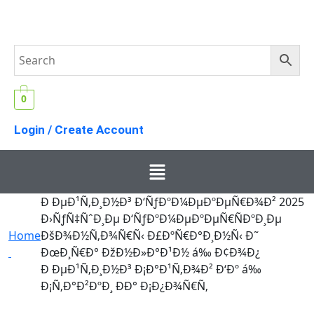
0
Login / Create Account
Ð ÐµÐ¹Ñ‚Ð¸Ð½Ð³ Ð‘ÑƒÐºÐ¼ÐµÐºÐµÑ€Ð¾Ð² 2025
Ð›ÑƒÑ‡ÑˆÐ¸Ðµ Ð‘ÑƒÐºÐ¼ÐµÐºÐµÑ€ÑÐºÐ¸Ðµ
Home
ÐšÐ¾Ð½Ñ‚Ð¾Ñ€Ñ‹ Ð£ÐºÑ€Ð°Ð¸Ð½Ñ‹ Ð˜
ÐœÐ¸Ñ€Ð° ÐžÐ½Ð»Ð°Ð¹Ð½ á‰ Ð¢Ð¾Ð¿
Ð ÐµÐ¹Ñ‚Ð¸Ð½Ð³ Ð¡Ð°Ð¹Ñ‚Ð¾Ð² Ð‘Ðº á‰
Ð¡Ñ‚Ð°Ð²ÐºÐ¸ ÐÐ° Ð¡Ð¿Ð¾Ñ€Ñ‚